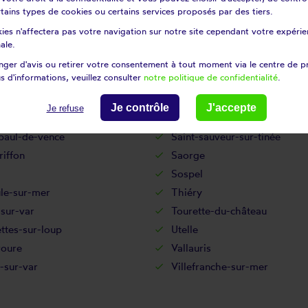
n
Péone
certains types de cookies ou certains services proposés par des tiers.
feu
Puget-rostang
ies n'affectera pas votre navigation sur notre site cependant votre expérien
d
Rimplas
ale.
ort-les-pins
Roquesteron
ger d'avis ou retirer votre consentement à tout moment via le centre de p
s d'informations, veuillez consulter
notre politique de confidentialité
.
Saint-andré de la roche
dalmas-le-selvage
Saint-etienne-de-tinée
Je contrôle
J'accepte
Je refuse
laurent-du-var
Saint-martin-du-var
paul-de-vence
Saint-sauveur-sur-tinée
riffon
Saorge
Sospel
le-sur-mer
Thiéry
sur-var
Tourette-du-château
ttes-sur-loup
Utelle
roure
Vallauris
s-sur-var
Villefranche-sur-mer