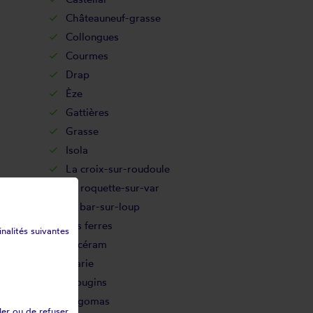
Châteauneuf-grasse
Collongues
Courmes
Drap
Èze
Gattières
Grasse
Isola
La croix-sur-roudoule
La roquette-sur-var
Le bar-sur-loup
Les ferres
inalités suivantes
Lucéram
Marie
Mougins
Pégomas
ler ou de refuser