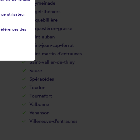
Peymeinade
Puget-théniers
ce utilisateur
Roquebillière
Roquestéron-grasse
références des
Saint-auban
Saint-jean-cap-ferrat
Saint-martin-d'entraunes
Saint-vallier-de-thiey
Sauze
Spéracèdes
Toudon
Tournefort
Valbonne
Venanson
Villeneuve-d'entraunes