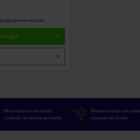
ntier@reparstores.com
keyboard_arrow_right
en ligne
keyboard_arrow_right
Motorisation de volets
Modernisation de volet
roulants ou stores existants
roulants et stores