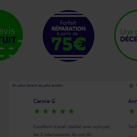
Du plus récent au plus ancien
help_outline
Carole G.
Ann
star_rate
star_rate
star_rate
star_rate
star_rate
star_rate
Excellent travail réalisé avec soin par
Tech
les 2 intervenants. Ils ont dû
Avi