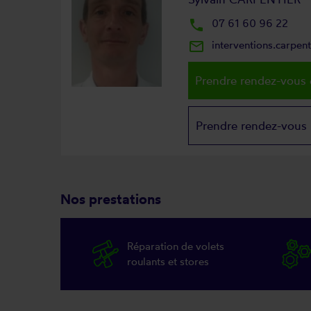
local_phone
07 61 60 96 22
mail_outline
interventions.carpe
Prendre rendez-vous 
Prendre rendez-vous
Nos prestations
Réparation de volets
roulants et stores