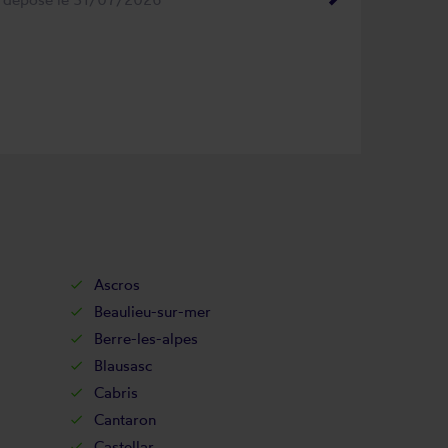
Ascros
Beaulieu-sur-mer
Berre-les-alpes
Blausasc
Cabris
Cantaron
Castellar