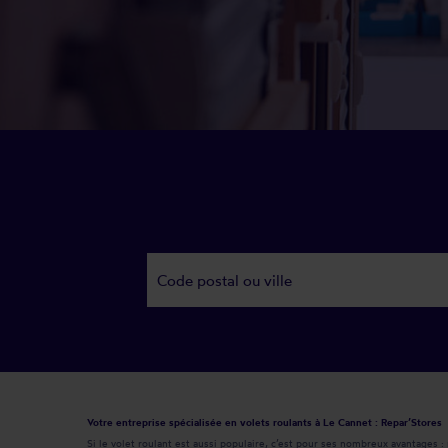
Votre entreprise spécialisée en volets roulants à Le Cannet : Repar’Stores
Si le volet roulant est aussi populaire, c’est pour ses nombreux avantages : 