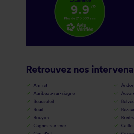
Excellence
9.9
/10
Plus de 210 000 avis
Retrouvez nos intervena
Amirat
Ando
Auribeau-sur-siagne
Auvar
Beausoleil
Belvé
Beuil
Bézau
Bouyon
Breil-
Cagnes-sur-mer
Caille
Cap-d'ail
Carro