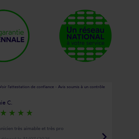
Voir l'attestation de confiance - Avis soumis à un contrôle
ie C.
star_rate
star_rate
star_rate
star_rate
nicien très aimable et très pro
keyboard_arrow_right
s déposé le 31/07/2026