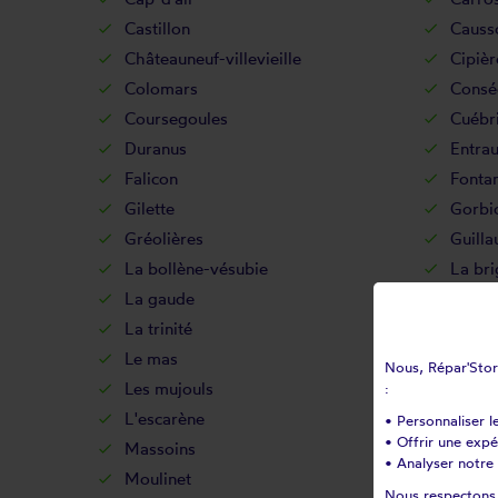
Castillon
Causs
Châteauneuf-villevieille
Cipièr
Colomars
Consé
Coursegoules
Cuébr
Duranus
Entra
Falicon
Fonta
Gilette
Gorbi
Gréolières
Guill
La bollène-vésubie
La bri
La gaude
La pe
La trinité
La tur
Le mas
Le rou
Nous, Répar'Store
Les mujouls
Leven
:
L'escarène
Malau
• Personnaliser l
• Offrir une exp
Massoins
Mento
• Analyser notre 
Moulinet
Nice
Nous respectons v