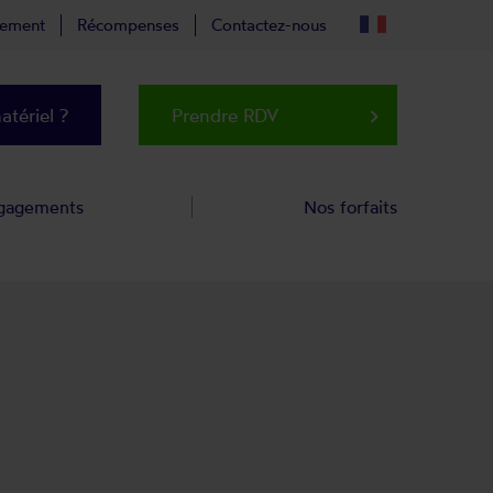
tement
Récompenses
Contactez-nous
tériel ?
Prendre RDV
keyboard_arrow_right
gagements
Nos forfaits