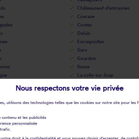
ols
Châteauneuf-d'entraunes
es
Coaraze
gudes
Contes
is
Daluis
unes
Escragnolles
n
Gars
o
Gourdon
aumes
Ilonse
gue
La colle-sur-loup
nne
La roquette-sur-siagne
Nous respectons votre vie privée
bie
Lantosque
ret
Le tignet
s, utilisons des technologies telles que les cookies sur notre site pour les f
s
Lieuche
ssène
Mandelieu-la-napoule
e contenu et les publicités
érience personnalisée
n
Mouans-sartoux
trafic.
Opio
otre droit à la confidentialité et vous pouvez choisir d'accepter, de contrô