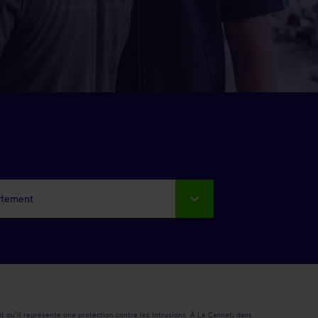
rtement
ait qu’il représente une protection contre les intrusions. À Le Cannet, dans