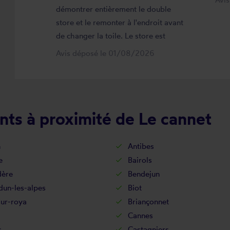
démontrer entièrement le double
store et le remonter à l'endroit avant
de changer la toile. Le store est
maintenant comme neuf, parfaitement
Avis déposé le 01/08/2026
positionné et fonctionnel. Je
recommande vivement cette
entreprise.
nts à proximité de Le cannet
n
Antibes
e
Bairols
dère
Bendejun
dun-les-alpes
Biot
sur-roya
Briançonnet
Cannes
s
Castagniers