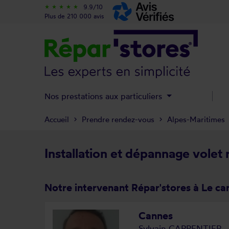
9.9/10
star_rate
star_rate
star_rate
star_rate
star_rate
Plus de 210 000 avis
Nos prestations aux particuliers
Accueil
Prendre rendez-vous
Alpes-Maritimes
Installation et dépannage volet 
Notre intervenant Répar'stores à Le ca
Cannes
Sylvain CARPENTIER