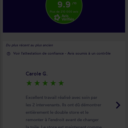
9.9
/10
Plus de 210 000 avis
Du plus récent au plus ancien
Voir l'attestation de confiance - Avis soumis à un contrôle
help_outline
Carole G.
star_rate
star_rate
star_rate
star_rate
star_rate
Excellent travail réalisé avec soin par
keyboard_arrow_right
les 2 intervenants. Ils ont dû démontrer
entièrement le double store et le
remonter à l'endroit avant de changer
la toile. Le store est maintenant comme