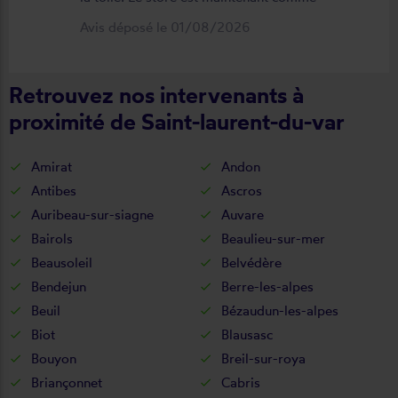
neuf, parfaitement positionné et
Avis déposé le 01/08/2026
fonctionnel. Je recommande vivement
cette entreprise.
Retrouvez nos intervenants à
proximité de Saint-laurent-du-var
Amirat
Andon
Antibes
Ascros
Auribeau-sur-siagne
Auvare
Bairols
Beaulieu-sur-mer
Beausoleil
Belvédère
Bendejun
Berre-les-alpes
Beuil
Bézaudun-les-alpes
Biot
Blausasc
Bouyon
Breil-sur-roya
Briançonnet
Cabris