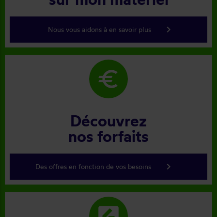
keyboard_arrow_right
Nous vous aidons à en savoir plus
euro
Découvrez
nos forfaits
keyboard_arrow_right
Des offres en fonction de vos besoins
rate_review