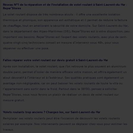
Réseau N°1 de la réparation et de l'installation de volet roulant à Saint-Laurent-du-Var :
Repar’Stores
Le volet roulant dispose de très nombreux atouts : il offre une excellente isolation
thermique et phonique, son apparence est esthétique et il permet de réduire la facture
de chauffage, tout en améliorant la sécurité de votre domicile. Sur Saint-Laurent-du-Var,
dans le département des Alpes-Maritimes (06), Repar’Stores est à votre disposition, peu
importent vos besoins. Repar’Stores est l’expert des volets roulants, avec plus de cent-
quatre-vingt-cinq techniciens conseil en mesure d’intervenir sous 48h, pour vous
dépanner ou effectuer une pose.
Faîtes réparer votre volet roulant sur devis gratuit à Saint-Laurent-du-Var
Après son installation, le volet roulant, que l’on retrouve le plus souvent en aluminium
double paroi, permet d’isoler de manière efficace votre maison, et offrira également un
atout décoratif à l’intérieur et à l’extérieur. Ses qualités pratiques sont également un
avantage non-négligeable, car on peut baisser les volets roulants de toute la villa ou
l’appartement sans sortir dans le froid. Partout dans le 38130, pensez à solliciter
Repar’Stores, nous nous ferons un plaisir de réaliser un devis de volet roulant sur
mesure gratuit.
Volets roulants trop anciens ? Changez-les, sur Saint-Laurent-du-Var
Remplacer ses volets roulants peut être l’occasion de découvrir les volets roulants
solaires par exemple. Nos intervenants peuvent se déplacer chez vous pour estimer les
travaux.