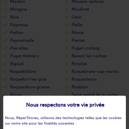
Menton
Mouans-sartoux
Mougins
Moulinet
Nice
Opio
Pégomas
Peille
Peillon
Péone
Peymeinade
Pierlas
Pierrefeu
Puget-rostang
Puget-théniers
Revest-les-roches
Rigaud
Rimplas
Roquebillière
Roquebrune-cap-martin
Roquefort-les-pins
Roquesteron
Roquestéron-grasse
Roubion
Roure
Saint-andré de la roche
Saint-auban
Saint-cézaire-sur-siagne
Nous respectons votre vie privée
Saint-dalmas-le-selvage
Saint-etienne-de-tinée
Saint-jean-cap-ferrat
Saint-jeannet
Nous, Répar'Stores, utilisons des technologies telles que les cookies
sur notre site pour les finalités suivantes :
Saint-martin-du-var
Saint-martin-d'entraunes