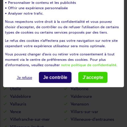
• Personnaliser le contenu et les publicités
Saint-martin-vésubie
Saint-paul-de-vence
• Offrir une expérience personnalisée
Saint-sauveur-sur-tinée
Saint-vallier-de-thiey
• Analyser notre trafic.
Sainte-agnès
Sallagriffon
Nous respectons votre droit à la confidentialité et vous pouvez
choisir d'accepter, de contrôler ou de refuser l'utilisation de certains
Saorge
Sauze
types de cookies ou certains services proposés par des tiers.
Séranon
Sigale
Le refus des cookies n'affectera pas votre navigation sur notre site
Sospel
Spéracèdes
cependant votre expérience utilisateur sera moins optimale.
Tende
Théoule-sur-mer
Vous pouvez changer d'avis ou retirer votre consentement à tout
Thiéry
Toudon
moment via le centre de préférences des cookies. Pour plus
d'informations, veuillez consulter
notre politique de confidentialité
.
Touët-de-l'escarène
Touët-sur-var
Tourette-du-château
Tournefort
Je contrôle
J'accepte
Je refuse
Tourrette-levens
Tourrettes-sur-loup
Utelle
Valbonne
Valdeblore
Valderoure
Vallauris
Venanson
Vence
Villars-sur-var
Villefranche-sur-mer
Villeneuve-d'entraunes
Villeneuve-loubet