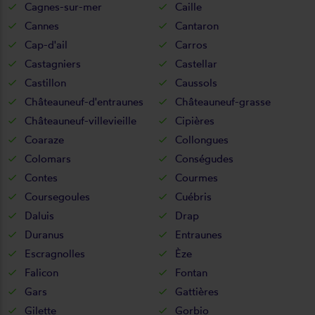
Cagnes-sur-mer
Caille
Cannes
Cantaron
Cap-d'ail
Carros
Castagniers
Castellar
Castillon
Caussols
Châteauneuf-d'entraunes
Châteauneuf-grasse
Châteauneuf-villevieille
Cipières
Coaraze
Collongues
Colomars
Conségudes
Contes
Courmes
Coursegoules
Cuébris
Daluis
Drap
Duranus
Entraunes
Escragnolles
Èze
Falicon
Fontan
Gars
Gattières
Gilette
Gorbio