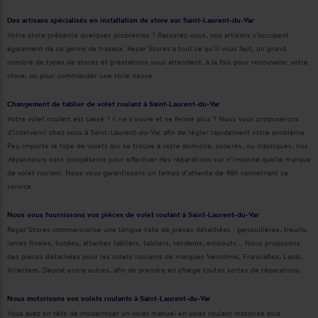
Des artisans spécialisés en installation de store sur Saint-Laurent-du-Var
Votre store présente quelques problèmes ? Rassurez-vous, nos artisans s’occupent
également de ce genre de travaux. Repar’Stores a tout ce qu’il vous faut, un grand
nombre de types de stores et prestations vous attendent, à la fois pour renouveler votre
store, ou pour commander une toile neuve.
Changement de tablier de volet roulant à Saint-Laurent-du-Var
Votre volet roulant est cassé ? il ne s'ouvre et se ferme plus ? Nous vous proposerons
d’intervenir chez vous à Saint-Laurent-du-Var afin de régler rapidement votre problème.
Peu importe le type de volets qui se trouve à votre domicile, solaires, ou classiques, nos
dépanneurs sont compétents pour effectuer des réparations sur n’importe quelle marque
de volet roulant. Nous vous garantissons un temps d’attente de 48h concernant ce
service.
Nous vous fournissons vos pièces de volet roulant à Saint-Laurent-du-Var
Repar’Stores commercialise une longue liste de pièces détachées : genouillères, treuils,
lames finales, butées, attaches tabliers, tabliers, tandems, embouts... Nous proposons
des pièces détachées pour les volets roulants de marques Vendôme, Franciaflex, Lakal,
Atlantem, Deprat entre autres, afin de prendre en charge toutes sortes de réparations.
Nous motorisons vos volets roulants à Saint-Laurent-du-Var
Vous avez en tête de moderniser un volet manuel en volet roulant motorisé plus