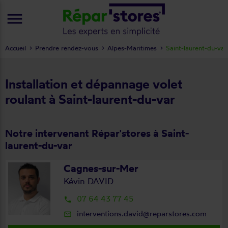
menu
Accueil
Prendre rendez-vous
Alpes-Maritimes
Saint-laurent-du-var
Installation et dépannage volet
roulant à Saint-laurent-du-var
Notre intervenant Répar'stores à Saint-
laurent-du-var
Cagnes-sur-Mer
Kévin DAVID
07 64 43 77 45
local_phone
interventions.david@reparstores.com
mail_outline