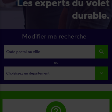
Les experts du volet
durable.
Modifier ma recherche
search
ou
Choisissez un département
help_outline