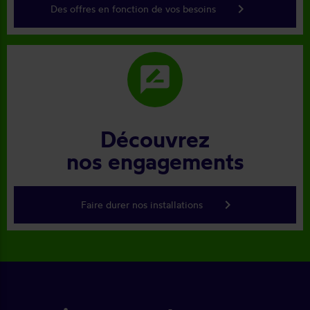
keyboard_arrow_right
Des offres en fonction de vos besoins
rate_review
Découvrez
nos engagements
keyboard_arrow_right
Faire durer nos installations