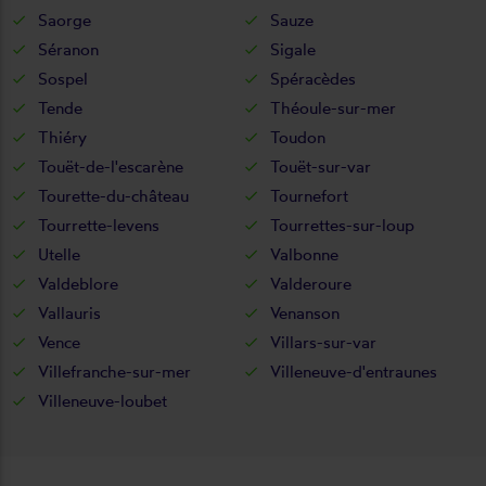
Saorge
Sauze
Séranon
Sigale
Sospel
Spéracèdes
Tende
Théoule-sur-mer
Thiéry
Toudon
Touët-de-l'escarène
Touët-sur-var
Tourette-du-château
Tournefort
Tourrette-levens
Tourrettes-sur-loup
Utelle
Valbonne
Valdeblore
Valderoure
Vallauris
Venanson
Vence
Villars-sur-var
Villefranche-sur-mer
Villeneuve-d'entraunes
Villeneuve-loubet