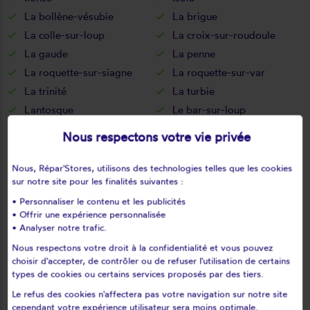
La bollène-vésubie
La brigue
La colle-sur-loup
La croix-sur-roudoule
La gaude
La penne
La roquette-sur-siagne
La roquette-sur-var
La trinité
La turbie
Lantosque
Le bar-sur-loup
Le cannet
Le mas
Nous respectons votre vie privée
Le rouret
Le tignet
Les ferres
Les mujouls
Nous, Répar'Stores, utilisons des technologies telles que les cookies
sur notre site pour les finalités suivantes :
Levens
Lieuche
• Personnaliser le contenu et les publicités
Lucéram
L'escarène
• Offrir une expérience personnalisée
Malaussène
Mandelieu-la-napoule
• Analyser notre trafic.
Marie
Massoins
Nous respectons votre droit à la confidentialité et vous pouvez
Menton
Mouans-sartoux
choisir d'accepter, de contrôler ou de refuser l'utilisation de certains
types de cookies ou certains services proposés par des tiers.
Mougins
Moulinet
Le refus des cookies n'affectera pas votre navigation sur notre site
Nice
Opio
cependant votre expérience utilisateur sera moins optimale.