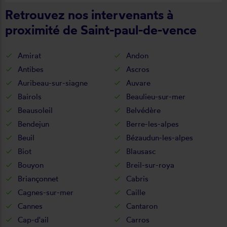
Retrouvez nos intervenants à
proximité de Saint-paul-de-vence
Amirat
Andon
Antibes
Ascros
Auribeau-sur-siagne
Auvare
Bairols
Beaulieu-sur-mer
Beausoleil
Belvédère
Bendejun
Berre-les-alpes
Beuil
Bézaudun-les-alpes
Biot
Blausasc
Bouyon
Breil-sur-roya
Briançonnet
Cabris
Cagnes-sur-mer
Caille
Cannes
Cantaron
Cap-d'ail
Carros