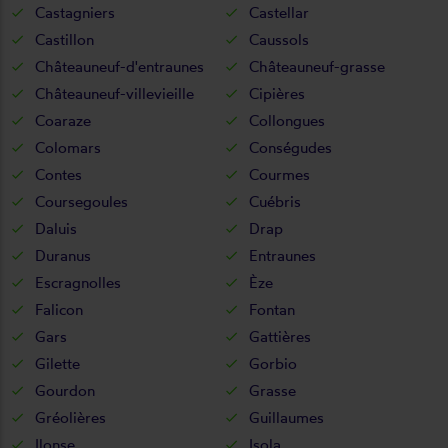
Castagniers
Castellar
Castillon
Caussols
Châteauneuf-d'entraunes
Châteauneuf-grasse
Châteauneuf-villevieille
Cipières
Coaraze
Collongues
Colomars
Conségudes
Contes
Courmes
Coursegoules
Cuébris
Daluis
Drap
Duranus
Entraunes
Escragnolles
Èze
Falicon
Fontan
Gars
Gattières
Gilette
Gorbio
Gourdon
Grasse
Gréolières
Guillaumes
Ilonse
Isola