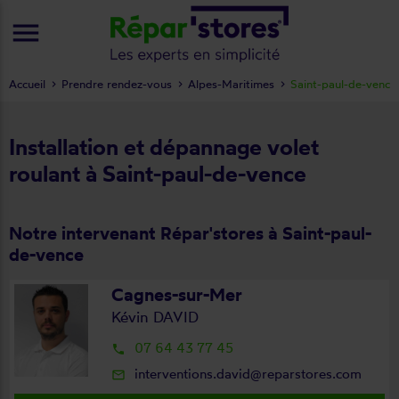
menu
Accueil
Prendre rendez-vous
Alpes-Maritimes
Saint-paul-de-vence
Installation et dépannage volet
roulant à Saint-paul-de-vence
Notre intervenant Répar'stores à Saint-paul-
de-vence
Cagnes-sur-Mer
Kévin DAVID
07 64 43 77 45
local_phone
interventions.david@reparstores.com
mail_outline