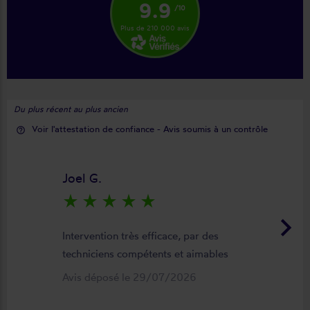
9.9
/10
Plus de 210 000 avis
Du plus récent au plus ancien
Voir l'attestation de confiance - Avis soumis à un contrôle
help_outline
Joel G.
star_rate
star_rate
star_rate
star_rate
star_rate
keyboard_arrow_right
Intervention très efficace, par des
techniciens compétents et aimables
Avis déposé le 29/07/2026