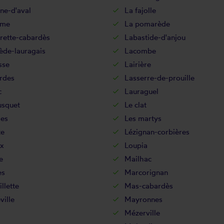
ne-d'aval
La fajolle
lme
La pomarède
rette-cabardès
Labastide-d'anjou
ède-lauragais
Lacombe
sse
Lairière
rdes
Lasserre-de-prouille
c
Lauraguel
usquet
Le clat
hes
Les martys
te
Lézignan-corbières
x
Loupia
e
Mailhac
ès
Marcorignan
llette
Mas-cabardès
ille
Mayronnes
l
Mézerville