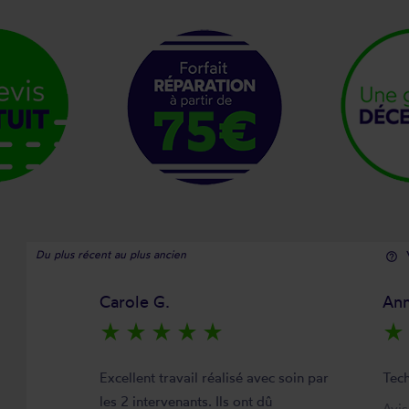
Du plus récent au plus ancien
help_outline
Carole G.
Ann
star_rate
star_rate
star_rate
star_rate
star_rate
star_rate
Excellent travail réalisé avec soin par
Tech
les 2 intervenants. Ils ont dû
Avi