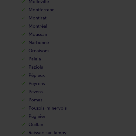
Molleville
Montferrand
Montirat
Montréal
Moussan
Narbonne
Ornaisons
Palaja
Paziols
Pépieux
Peyrens
Pezens
Pomas
Pouzols-minervois
Puginier
Quillan
Raissac-sur-lampy