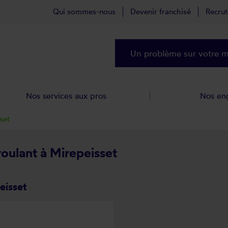
Qui sommes-nous
Devenir franchisé
Recru
Un problème sur votre ma
Nos services aux pros
Nos en
set
roulant à Mirepeisset
eisset