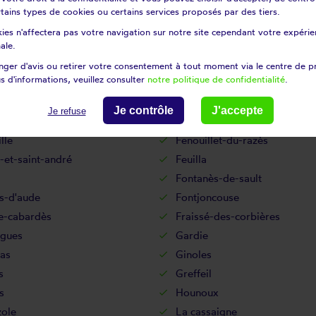
an
Courtauly
certains types de cookies ou certains services proposés par des tiers.
ades
Cubières-sur-cinoble
ies n'affectera pas votre navigation sur notre site cependant votre expérien
-cabardès
Cuxac-d'aude
ale.
ac
Douzens
ger d'avis ou retirer votre consentement à tout moment via le centre de p
s d'informations, veuillez consulter
notre politique de confidentialité
.
s-et-castelmaure
Escales
aza
Espezel
Je contrôle
J'accepte
Je refuse
en-val
Fajac-la-relenque
lle
Fenouillet-du-razès
-et-saint-andré
Feuilla
Fontanès-de-sault
s-d'aude
Fontjoncouse
e-cabardès
Fraissé-des-corbières
agues
Gardie
as
Ginoles
s
Greffeil
s
Hounoux
zole
La cassaigne