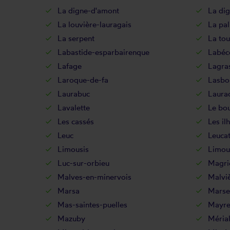
La digne-d'amont
La dig
La louvière-lauragais
La pa
La serpent
La tou
Labastide-esparbairenque
Labéc
Lafage
Lagra
Laroque-de-fa
Lasbo
Laurabuc
Laura
Lavalette
Le bo
Les cassés
Les il
Leuc
Leuca
Limousis
Limou
Luc-sur-orbieu
Magri
Malves-en-minervois
Malvi
Marsa
Marsei
Mas-saintes-puelles
Mayrev
Mazuby
Méria