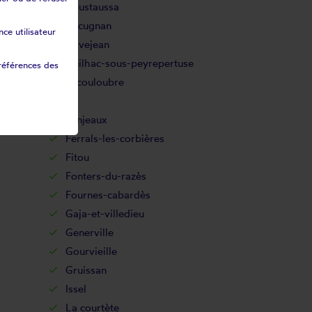
Coustaussa
Cucugnan
ce utilisateur
Davejean
Duilhac-sous-peyrepertuse
références des
Escouloubre
Fa
Fanjeaux
Ferrals-les-corbières
Fitou
Fonters-du-razès
Fournes-cabardès
Gaja-et-villedieu
Generville
Gourvieille
Gruissan
Issel
La courtète