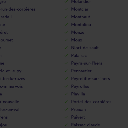
gre
Molandier
run-des-corbières
Montclar
radail
Monthaut
aur
Montolieu
éret
Monze
houmet
Moux
n
Niort-de-sault
n
Palairac
ne
Payra-sur-l'hers
ic-et-le-py
Pennautier
itte-du-razès
Peyrefitte-sur-l'hers
c-minervois
Peyrolles
e
Plavilla
a-nouvelle
Portel-des-corbières
les-en-val
Preixan
rens
Puivert
ajou
Raissac-d'aude