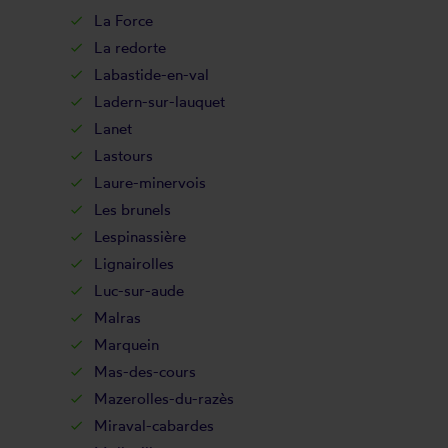
La Force
La redorte
Labastide-en-val
Ladern-sur-lauquet
Lanet
Lastours
Laure-minervois
Les brunels
Lespinassière
Lignairolles
Luc-sur-aude
Malras
Marquein
Mas-des-cours
Mazerolles-du-razès
Miraval-cabardes