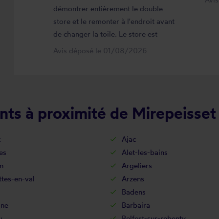
démontrer entièrement le double
store et le remonter à l'endroit avant
de changer la toile. Le store est
maintenant comme neuf, parfaitement
Avis déposé le 01/08/2026
positionné et fonctionnel. Je
recommande vivement cette
entreprise.
nts à proximité de Mirepeisset
x
Ajac
es
Alet-les-bains
n
Argeliers
tes-en-val
Arzens
Badens
gne
Barbaira
u
Belfort-sur-rebenty