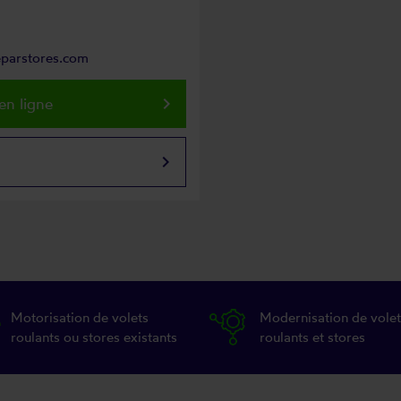
eparstores.com
keyboard_arrow_right
en ligne
keyboard_arrow_right
Motorisation de volets
Modernisation de volet
roulants ou stores existants
roulants et stores