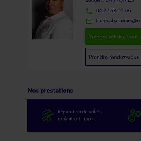
local_phone
04 22 53 06 06
mail_outline
laurent.barromes@r
Prendre rendez-vous 
Prendre rendez-vous
Nos prestations
Réparation de volets
roulants et stores