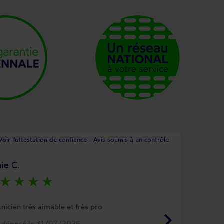
Voir l'attestation de confiance - Avis soumis à un contrôle
ie C.
star_rate
star_rate
star_rate
star_rate
nicien très aimable et très pro
keyboard_arrow_right
s déposé le 31/07/2026