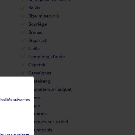
Belvis
Bize-minervois
Bouriège
Brenac
Bugarach
Cailla
Camplong-d'aude
Capendu
Cassaignes
Castelreng
Caunette-sur-lauquet
Caves
inalités suivantes
Cépie
Comigne
Conques-sur-orbiel
Counozouls
ler ou de refuser