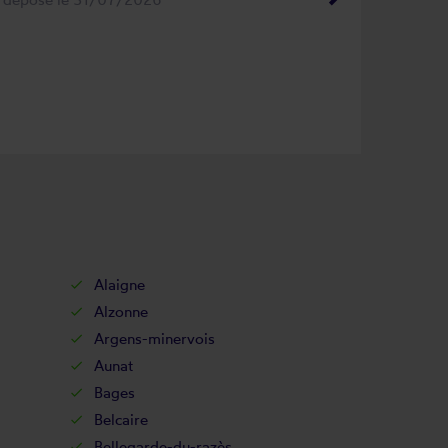
Alaigne
Alzonne
Argens-minervois
Aunat
Bages
Belcaire
Bellegarde-du-razès