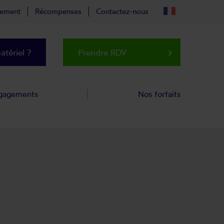
tement
Récompenses
Contactez-nous
tériel ?
Prendre RDV
keyboard_arrow_right
gagements
Nos forfaits