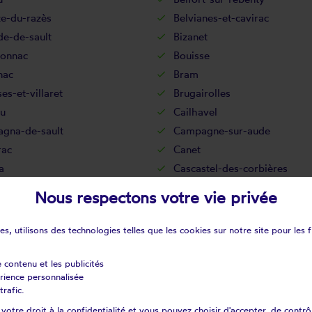
ze-du-razès
Belvianes-et-cavirac
de-de-sault
Bizanet
honnac
Bouisse
nac
Bram
es-et-villaret
Brugairolles
au
Cailhavel
gna-de-sault
Campagne-sur-aude
ac
Canet
a
Cascastel-des-corbières
lnau-d'aude
Castelnaudary
Nous respectons votre vie privée
val
Caunes-minervois
et-sauzens
Cavanac
s, utilisons des technologies telles que les cookies sur notre site pour les f
ac
Cenne-monestiés
Clermont-sur-lauquet
e contenu et les publicités
érience personnalisée
ac-corbières
Conilhac-de-la-montagne
trafic.
oulens
Couiza
otre droit à la confidentialité et vous pouvez choisir d'accepter, de contrô