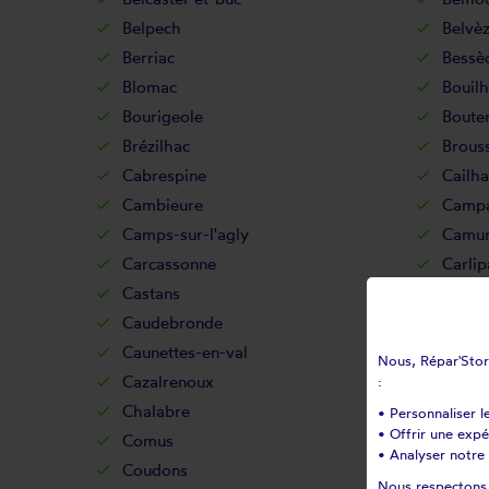
Belpech
Belvè
Berriac
Bessè
Blomac
Bouil
Bourigeole
Boute
Brézilhac
Brouss
Cabrespine
Cailh
Cambieure
Campa
Camps-sur-l'agly
Camur
Carcassonne
Carlip
Castans
Caste
Caudebronde
Caude
Caunettes-en-val
Caux-
Nous, Répar'Store
Cazalrenoux
Cazilh
:
Chalabre
Citou
• Personnaliser l
• Offrir une exp
Comus
Conilh
• Analyser notre 
Coudons
Couff
Nous respectons v