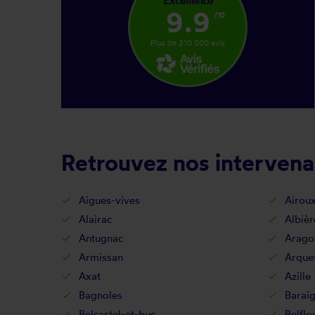
Excellence
9.9
/10
Plus de 210 000 avis
Retrouvez nos intervena
Aigues-vives
Airou
Alairac
Albièr
Antugnac
Arago
Armissan
Arquet
Axat
Azille
Bagnoles
Barai
Belcastel-et-buc
Belflo