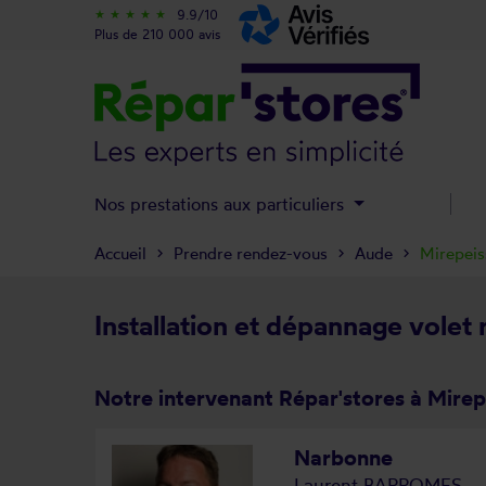
9.9/10
star_rate
star_rate
star_rate
star_rate
star_rate
Plus de 210 000 avis
Nos prestations aux particuliers
Accueil
Prendre rendez-vous
Aude
Mirepeis
Installation et dépannage volet 
Notre intervenant Répar'stores à Mirep
Narbonne
Laurent BARROMES