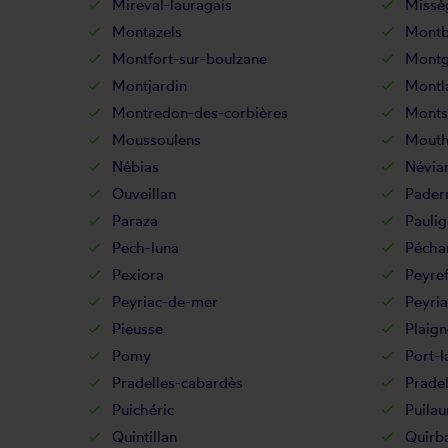
Mireval-lauragais
Missè
Montazels
Montb
Montfort-sur-boulzane
Montg
Montjardin
Montl
Montredon-des-corbières
Monts
Moussoulens
Mout
Nébias
Névia
Ouveillan
Pader
Paraza
Paulig
Pech-luna
Péchar
Pexiora
Peyref
Peyriac-de-mer
Peyria
Pieusse
Plaign
Pomy
Port-l
Pradelles-cabardès
Pradel
Puichéric
Puilau
Quintillan
Quirb