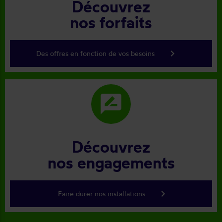
Découvrez
nos forfaits
keyboard_arrow_right
Des offres en fonction de vos besoins
rate_review
Découvrez
nos engagements
keyboard_arrow_right
Faire durer nos installations