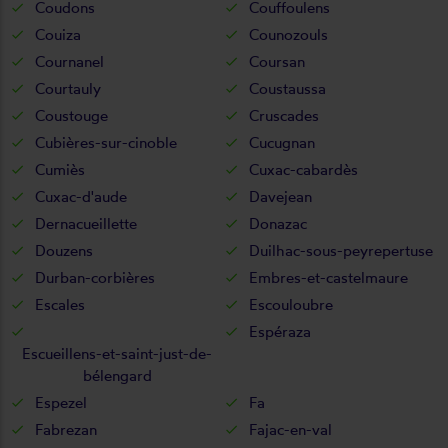
Coudons
Couffoulens
Couiza
Counozouls
Cournanel
Coursan
Courtauly
Coustaussa
Coustouge
Cruscades
Cubières-sur-cinoble
Cucugnan
Cumiès
Cuxac-cabardès
Cuxac-d'aude
Davejean
Dernacueillette
Donazac
Douzens
Duilhac-sous-peyrepertuse
Durban-corbières
Embres-et-castelmaure
Escales
Escouloubre
Espéraza
Escueillens-et-saint-just-de-
bélengard
Espezel
Fa
Fabrezan
Fajac-en-val