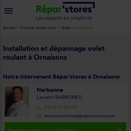
menu
Accueil
Prendre rendez-vous
Aude
Ornaisons
Installation et dépannage volet
roulant à Ornaisons
Notre intervenant Répar'stores à Ornaisons
Narbonne
Laurent BARROMES
04 22 53 06 06
local_phone
laurent.barromes@reparstores.com
mail_outline
keyboard_arrow_right
Prendre rendez-vous en ligne