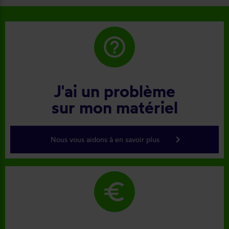
help_outline
J'ai un problème
sur mon matériel
keyboard_arrow_right
Nous vous aidons à en savoir plus
euro