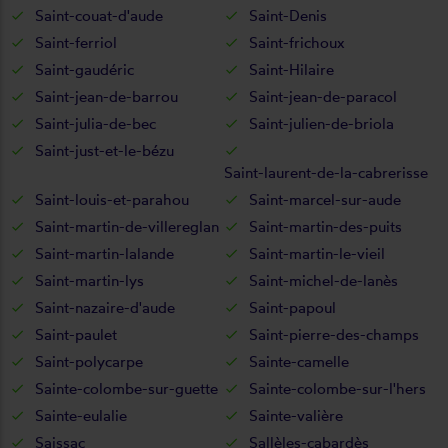
Saint-couat-d'aude
Saint-Denis
Saint-ferriol
Saint-frichoux
Saint-gaudéric
Saint-Hilaire
Saint-jean-de-barrou
Saint-jean-de-paracol
Saint-julia-de-bec
Saint-julien-de-briola
Saint-just-et-le-bézu
Saint-laurent-de-la-cabrerisse
Saint-louis-et-parahou
Saint-marcel-sur-aude
Saint-martin-de-villereglan
Saint-martin-des-puits
Saint-martin-lalande
Saint-martin-le-vieil
Saint-martin-lys
Saint-michel-de-lanès
Saint-nazaire-d'aude
Saint-papoul
Saint-paulet
Saint-pierre-des-champs
Saint-polycarpe
Sainte-camelle
Sainte-colombe-sur-guette
Sainte-colombe-sur-l'hers
Sainte-eulalie
Sainte-valière
Saissac
Sallèles-cabardès