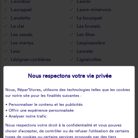
Laurabuc
Laurac
Lauraguel
Laure-minervois
Lavalette
Le bousquet
Le clat
Les brunels
Les cassés
Les ilhes
Les martys
Lespinassière
Leuc
Leucate
Lézignan-corbières
Lignairolles
Limousis
Limoux
Nous respectons votre vie privée
Loupia
Luc-sur-aude
Luc-sur-orbieu
Magrie
Nous, Répar'Stores, utilisons des technologies telles que les cookies
Mailhac
Malras
sur notre site pour les finalités suivantes :
Malves-en-minervois
Malviès
• Personnaliser le contenu et les publicités
Marcorignan
Marquein
• Offrir une expérience personnalisée
• Analyser notre trafic.
Marsa
Marseillette
Nous respectons votre droit à la confidentialité et vous pouvez
Mas-cabardès
Mas-des-cours
choisir d'accepter, de contrôler ou de refuser l'utilisation de certains
Mas-saintes-puelles
Mayreville
types de cookies ou certains services proposés par des tiers.