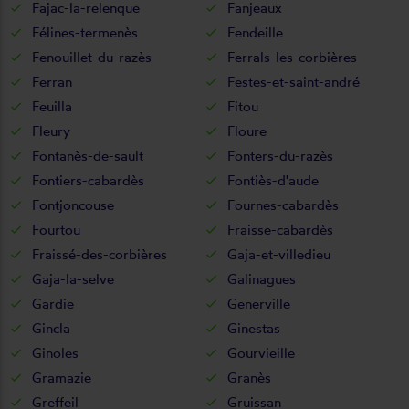
Fajac-la-relenque
Fanjeaux
Félines-termenès
Fendeille
Fenouillet-du-razès
Ferrals-les-corbières
Ferran
Festes-et-saint-andré
Feuilla
Fitou
Fleury
Floure
Fontanès-de-sault
Fonters-du-razès
Fontiers-cabardès
Fontiès-d'aude
Fontjoncouse
Fournes-cabardès
Fourtou
Fraisse-cabardès
Fraissé-des-corbières
Gaja-et-villedieu
Gaja-la-selve
Galinagues
Gardie
Generville
Gincla
Ginestas
Ginoles
Gourvieille
Gramazie
Granès
Greffeil
Gruissan