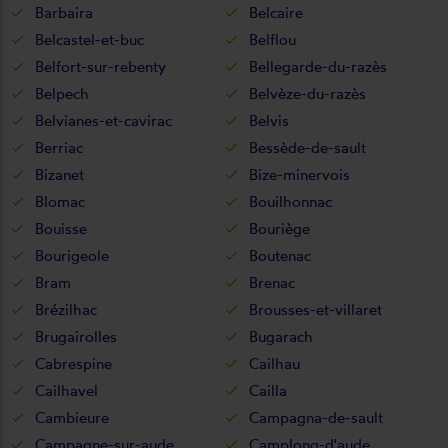
Barbaira
Belcaire
Belcastel-et-buc
Belflou
Belfort-sur-rebenty
Bellegarde-du-razès
Belpech
Belvèze-du-razès
Belvianes-et-cavirac
Belvis
Berriac
Bessède-de-sault
Bizanet
Bize-minervois
Blomac
Bouilhonnac
Bouisse
Bouriège
Bourigeole
Boutenac
Bram
Brenac
Brézilhac
Brousses-et-villaret
Brugairolles
Bugarach
Cabrespine
Cailhau
Cailhavel
Cailla
Cambieure
Campagna-de-sault
Campagne-sur-aude
Camplong-d'aude