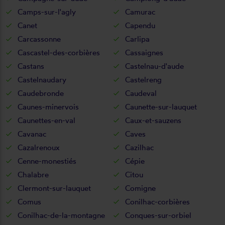
Camps-sur-l'agly
Camurac
Canet
Capendu
Carcassonne
Carlipa
Cascastel-des-corbières
Cassaignes
Castans
Castelnau-d'aude
Castelnaudary
Castelreng
Caudebronde
Caudeval
Caunes-minervois
Caunette-sur-lauquet
Caunettes-en-val
Caux-et-sauzens
Cavanac
Caves
Cazalrenoux
Cazilhac
Cenne-monestiés
Cépie
Chalabre
Citou
Clermont-sur-lauquet
Comigne
Comus
Conilhac-corbières
Conilhac-de-la-montagne
Conques-sur-orbiel