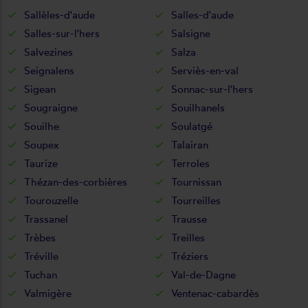
Sallèles-d'aude
Salles-d'aude
Salles-sur-l'hers
Salsigne
Salvezines
Salza
Seignalens
Serviès-en-val
Sigean
Sonnac-sur-l'hers
Sougraigne
Souilhanels
Souilhe
Soulatgé
Soupex
Talairan
Taurize
Terroles
Thézan-des-corbières
Tournissan
Tourouzelle
Tourreilles
Trassanel
Trausse
Trèbes
Treilles
Tréville
Tréziers
Tuchan
Val-de-Dagne
Valmigère
Ventenac-cabardès