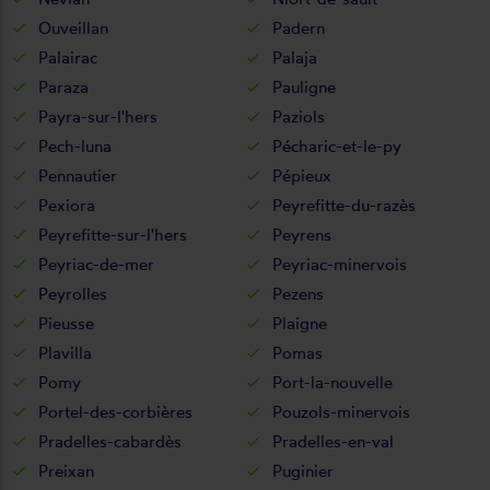
Ouveillan
Padern
Palairac
Palaja
Paraza
Pauligne
Payra-sur-l'hers
Paziols
Pech-luna
Pécharic-et-le-py
Pennautier
Pépieux
Pexiora
Peyrefitte-du-razès
Peyrefitte-sur-l'hers
Peyrens
Peyriac-de-mer
Peyriac-minervois
Peyrolles
Pezens
Pieusse
Plaigne
Plavilla
Pomas
Pomy
Port-la-nouvelle
Portel-des-corbières
Pouzols-minervois
Pradelles-cabardès
Pradelles-en-val
Preixan
Puginier