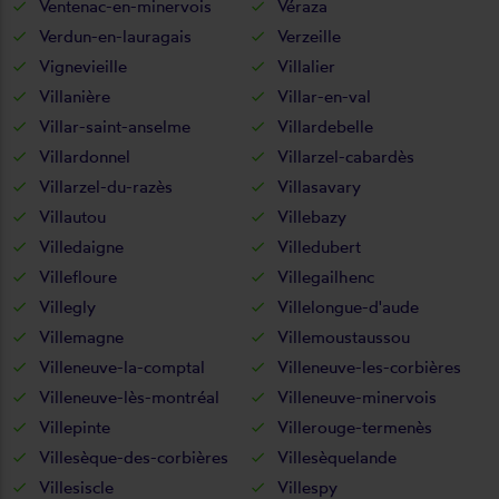
Ventenac-en-minervois
Véraza
Verdun-en-lauragais
Verzeille
Vignevieille
Villalier
Villanière
Villar-en-val
Villar-saint-anselme
Villardebelle
Villardonnel
Villarzel-cabardès
Villarzel-du-razès
Villasavary
Villautou
Villebazy
Villedaigne
Villedubert
Villefloure
Villegailhenc
Villegly
Villelongue-d'aude
Villemagne
Villemoustaussou
Villeneuve-la-comptal
Villeneuve-les-corbières
Villeneuve-lès-montréal
Villeneuve-minervois
Villepinte
Villerouge-termenès
Villesèque-des-corbières
Villesèquelande
Villesiscle
Villespy