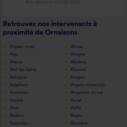
Avis déposé le 02/08/2026
déroulement de cette opération, devis,
commande, délai qualité de la toile et
Retrouvez nos intervenants à
de la pose je recommande ????
proximité de Ornaisons
Aigues-vives
Airoux
Ajac
Alaigne
Alairac
Albières
Alet-les-bains
Alzonne
Antugnac
Aragon
Argeliers
Argens-minervois
Armissan
Arquettes-en-val
Arzens
Aunat
Axat
Azille
Badens
Bages
Bagnoles
Baraigne