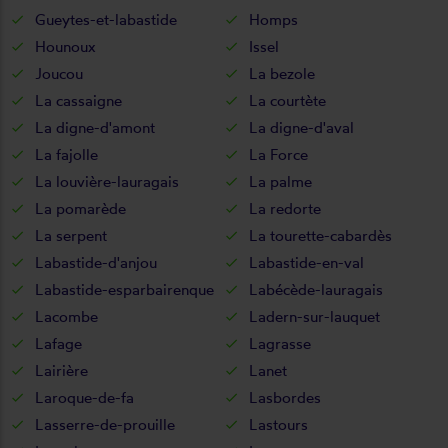
Gueytes-et-labastide
Homps
Hounoux
Issel
Joucou
La bezole
La cassaigne
La courtète
La digne-d'amont
La digne-d'aval
La fajolle
La Force
La louvière-lauragais
La palme
La pomarède
La redorte
La serpent
La tourette-cabardès
Labastide-d'anjou
Labastide-en-val
Labastide-esparbairenque
Labécède-lauragais
Lacombe
Ladern-sur-lauquet
Lafage
Lagrasse
Lairière
Lanet
Laroque-de-fa
Lasbordes
Lasserre-de-prouille
Lastours