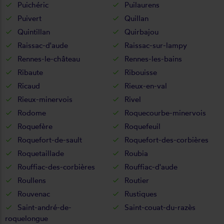
Puichéric
Puilaurens
Puivert
Quillan
Quintillan
Quirbajou
Raissac-d'aude
Raissac-sur-lampy
Rennes-le-château
Rennes-les-bains
Ribaute
Ribouisse
Ricaud
Rieux-en-val
Rieux-minervois
Rivel
Rodome
Roquecourbe-minervois
Roquefère
Roquefeuil
Roquefort-de-sault
Roquefort-des-corbières
Roquetaillade
Roubia
Rouffiac-des-corbières
Rouffiac-d'aude
Roullens
Routier
Rouvenac
Rustiques
Saint-andré-de-
Saint-couat-du-razès
roquelongue