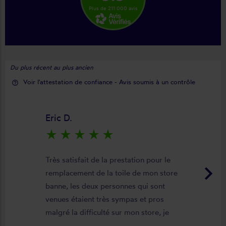
Plus de 211 000 avis
Du plus récent au plus ancien
Voir l'attestation de confiance - Avis soumis à un contrôle
help_outline
Eric D.
star_rate
star_rate
star_rate
star_rate
star_rate
Très satisfait de la prestation pour le
keyboard_arrow_right
remplacement de la toile de mon store
banne, les deux personnes qui sont
venues étaient très sympas et pros
malgré la difficulté sur mon store, je
suis satisfait du résultat et du