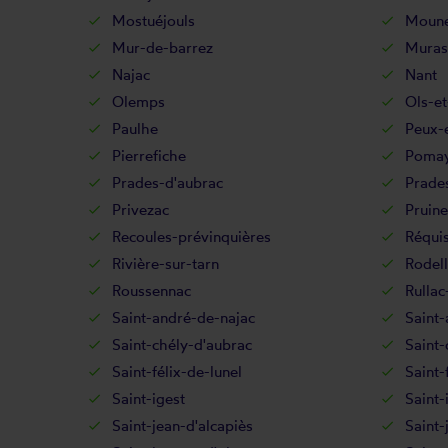
Mostuéjouls
Moune
Mur-de-barrez
Muras
Najac
Nant
Olemps
Ols-et
Paulhe
Peux-e
Pierrefiche
Pomay
Prades-d'aubrac
Prades
Privezac
Pruine
Recoules-prévinquières
Réquis
Rivière-sur-tarn
Rodel
Roussennac
Rullac
Saint-andré-de-najac
Saint-
Saint-chély-d'aubrac
Saint-
Saint-félix-de-lunel
Saint-
Saint-igest
Saint-
Saint-jean-d'alcapiès
Saint-