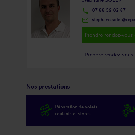
local_phone
07 88 59 02 87
mail_outline
stephane.soler@repa
Prendre rendez-vous 
Prendre rendez-vous
Nos prestations
Réparation de volets
roulants et stores