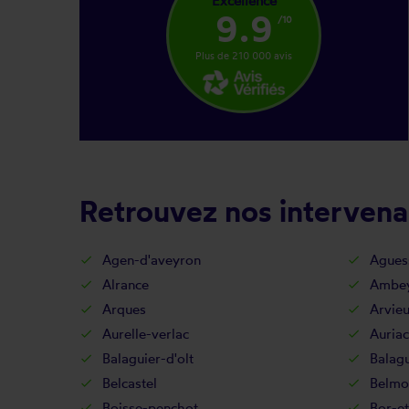
Excellence
9.9
/10
Plus de 210 000 avis
Retrouvez nos intervenan
Agen-d'aveyron
Agues
Alrance
Ambey
Arques
Arvie
Aurelle-verlac
Auriac
Balaguier-d'olt
Balagu
Belcastel
Belmo
Boisse-penchot
Bor-et