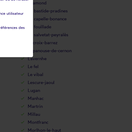
Gramond
La bastide-pradines
ce utilisateur
La capelle-bonance
La fouillade
références des
La salvetat-peyralès
Lacroix-barrez
Lapanouse-de-cernon
Lavernhe
Le fel
Le vibal
Lescure-jaoul
Lugan
Manhac
Martrin
Millau
Montfranc
Morlhon-le-haut