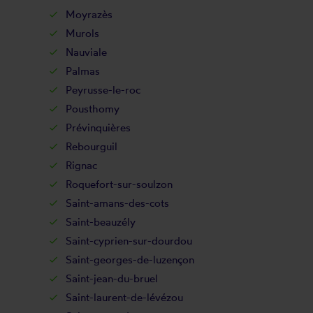
Moyrazès
Murols
Nauviale
Palmas
Peyrusse-le-roc
Pousthomy
Prévinquières
Rebourguil
Rignac
Roquefort-sur-soulzon
Saint-amans-des-cots
Saint-beauzély
Saint-cyprien-sur-dourdou
Saint-georges-de-luzençon
Saint-jean-du-bruel
Saint-laurent-de-lévézou