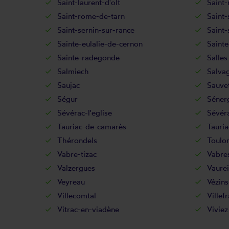
Saint-laurent-d'olt
Saint-
Saint-rome-de-tarn
Saint-
Saint-sernin-sur-rance
Saint-
Sainte-eulalie-de-cernon
Sainte
Sainte-radegonde
Salles
Salmiech
Salvag
Saujac
Sauve
Ségur
Séner
Sévérac-l'eglise
Sévéra
Tauriac-de-camarès
Tauria
Thérondels
Toulon
Vabre-tizac
Vabre
Valzergues
Vaurei
Veyreau
Vézins
Villecomtal
Villef
Vitrac-en-viadène
Viviez