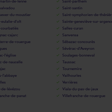
martin-de-lenne
Saint-parthem
salvadou
Saint-santin
sever-du-moustier
Saint-symphorien-de-thénièr
-eulalie-d'olt
Sainte-geneviève-sur-argenc
-courbatiès
Salles-curan
nac-cajarc
Sanvensa
terre-de-rouergue
Sébazac-concourès
gues
Sévérac-d'Aveyron
c-l'église
Soulages-bonneval
c-de-naucelle
Taussac
jac
Tournemire
s-l'abbaye
Vailhourles
lles
Verrières
-de-lévézou
Viala-du-pas-de-jaux
ranche-de-panat
Villefranche-de-rouergue