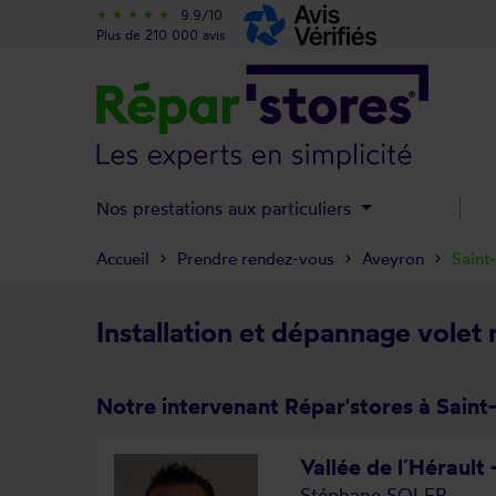
9.9/10
star_rate
star_rate
star_rate
star_rate
star_rate
Plus de 210 000 avis
Nos prestations aux particuliers
Accueil
Prendre rendez-vous
Aveyron
Saint
Installation et dépannage volet 
Notre intervenant Répar'stores à Saint
Vallée de l´Hérault 
Stéphane SOLER