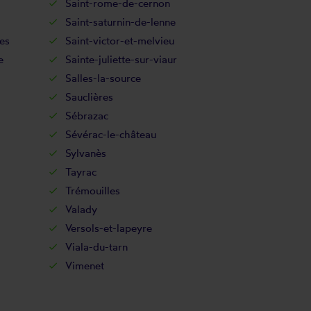
Saint-rome-de-cernon
Saint-saturnin-de-lenne
es
Saint-victor-et-melvieu
e
Sainte-juliette-sur-viaur
Salles-la-source
Sauclières
Sébrazac
Sévérac-le-château
Sylvanès
Tayrac
Trémouilles
Valady
Versols-et-lapeyre
Viala-du-tarn
Vimenet