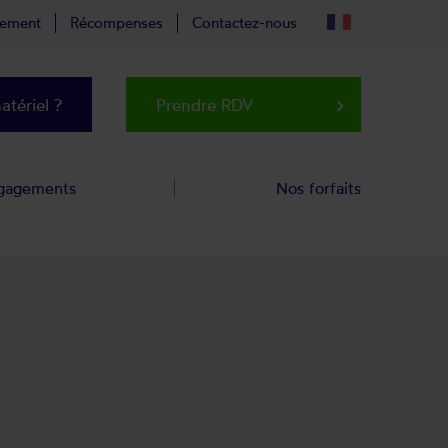
tement
Récompenses
Contactez-nous
tériel ?
Prendre RDV
keyboard_arrow_right
gagements
Nos forfaits