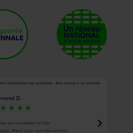
Voir l'attestation de confiance - Avis soumis à un contrôle
ymond D.
star_rate
star_rate
star_rate
star_rate
keyboard_arrow_right
las est compétent et très
able. Merci pour son intervention