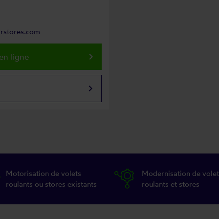
rstores.com
keyboard_arrow_right
en ligne
keyboard_arrow_right
Motorisation de volets
Modernisation de volet
roulants ou stores existants
roulants et stores