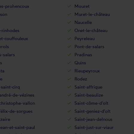
s-prohencoux
Mouret
son
Muret-le-château
Naucelle
-rinhodes
Onet-le-château
t-couffouleux
Peyreleau
rols
Pont-de-salars
-salars
Pradinas
s
Quins
ta
Rieupeyroux
le
Rodez
-saint-cirq
Saint-affrique
andré-de-vézines
Saint-beaulize
christophe-vallon
Saint-côme-d'olt
félix-de-sorgues
Saint-geniez-d'olt
izaire
Saint-jean-delnous
jean-et-saint-paul
Saint-just-sur-viaur