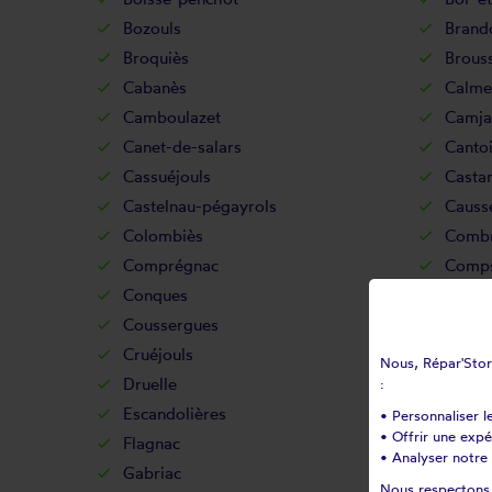
Bozouls
Brand
Broquiès
Brous
Cabanès
Calmel
Camboulazet
Camja
Canet-de-salars
Canto
Cassuéjouls
Casta
Castelnau-pégayrols
Causs
Colombiès
Combr
Comprégnac
Comps
Conques
Cornu
Coussergues
Crans
Cruéjouls
Curan
Nous, Répar'Store
Druelle
Drulh
:
Escandolières
Espali
• Personnaliser l
• Offrir une exp
Flagnac
Flavin
• Analyser notre 
Gabriac
Gailla
Nous respectons v