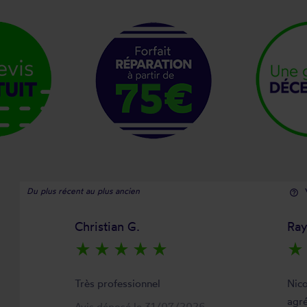
Du plus récent au plus ancien
help_outline
Christian G.
Ra
star_rate
star_rate
star_rate
star_rate
star_rate
star_rate
Très professionnel
Nico
agré
Avis déposé le 31/07/2026