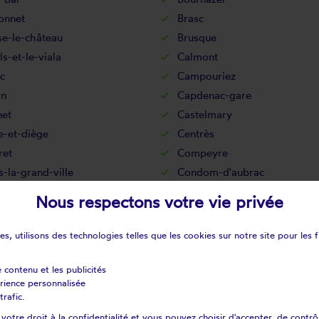
onnet
Brasc
se-le-château
Brusque
s-et-le-viala
Calmont
c
Campouriez
in
Capdenac-gare
net
Castelmary
e-et-diège
Centrès
et
Compeyre
-la-grand-ville
Condom-d'aubrac
s
Coubisou
Nous respectons votre vie privée
ac
Creissels
Curières
s, utilisons des technologies telles que les cookies sur notre site pour les f
e
Durenque
on
Espeyrac
e contenu et les publicités
érience personnalisée
Florentin-la-capelle
trafic.
c-d'aveyron
Galgan
otre droit à la confidentialité et vous pouvez choisir d'accepter, de contrô