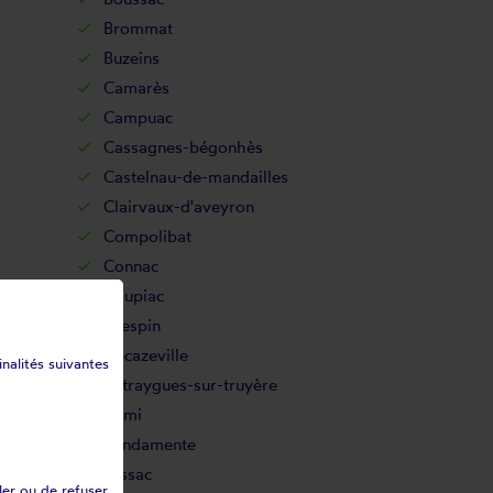
Brommat
Buzeins
Camarès
Campuac
Cassagnes-bégonhès
Castelnau-de-mandailles
Clairvaux-d'aveyron
Compolibat
Connac
Coupiac
Crespin
Decazeville
inalités suivantes
Entraygues-sur-truyère
Firmi
Fondamente
Gissac
ler ou de refuser