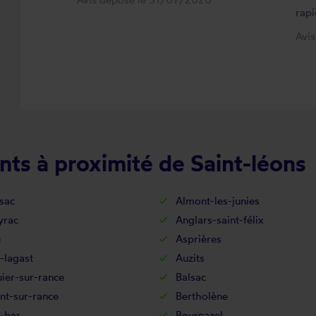
rapi
Avi
ts à proximité de Saint-léons
sac
Almont-les-junies
rac
Anglars-saint-félix
u
Asprières
-lagast
Auzits
ier-sur-rance
Balsac
nt-sur-rance
Bertholène
-bar
Bournazel