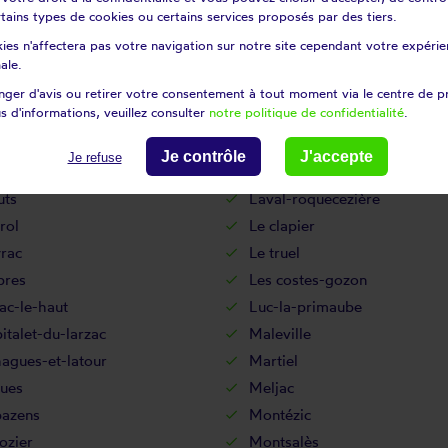
ens
Graissac
certains types de cookies ou certains services proposés par des tiers.
lac
La bastide-l'evêque
ies n'affectera pas votre navigation sur notre site cependant votre expérien
elle-balaguier
La capelle-bleys
ale.
vertoirade
La cresse
ger d'avis ou retirer votre consentement à tout moment via le centre de p
s d'informations, veuillez consulter
notre politique de confidentialité
.
ue-sainte-marguerite
La rouquette
risse
Lacalm
Je contrôle
J'accepte
Je refuse
c
Lanuéjouls
uts
Laval-roquecezière
rol
Le clapier
rac
Le truel
bres
Les costes-gozon
ac-le-haut
Luc-la-primaube
italet-du-larzac
Maleville
agues-et-latour
Martiel
ues
Meljac
azens
Montézic
ozier
Montsalès