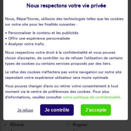
Nous respectons votre vie privée
Le puy-sainte-réparade
Le rove
Le tholonet
Les baux-de-provence
Nous, Répar'Stores, utilisons des technologies telles que les cookies
Les pennes-mirabeau
Maillane
sur notre site pour les finalités suivantes :
Mallemort
Marignane
• Personnaliser le contenu et les publicités
Marseille
Martigues
• Offrir une expérience personnalisée
• Analyser notre trafic.
Mas-blanc-des-alpilles
Maussane-les-alpilles
Nous respectons votre droit à la confidentialité et vous pouvez
Meyrargues
Meyreuil
choisir d'accepter, de contrôler ou de refuser l'utilisation de certains
Mimet
Miramas
types de cookies ou certains services proposés par des tiers.
Mollégès
Mouriès
Le refus des cookies n'affectera pas votre navigation sur notre site
Noves
Orgon
cependant votre expérience utilisateur sera moins optimale.
Paradou
Pélissanne
Vous pouvez changer d'avis ou retirer votre consentement à tout
moment via le centre de préférences des cookies. Pour plus
Peynier
Peypin
d'informations, veuillez consulter
notre politique de confidentialité
.
Peyrolles-en-provence
Plan-de-cuques
Plan-d'orgon
Port-de-bouc
Je contrôle
J'accepte
Je refuse
Port-saint-louis-du-rhône
Puyloubier
Riboux
Rognac