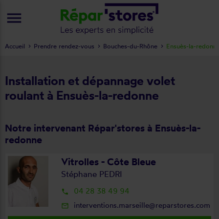
menu
Accueil
Prendre rendez-vous
Bouches-du-Rhône
Ensuès-la-redonn
Installation et dépannage volet
roulant à Ensuès-la-redonne
Notre intervenant Répar'stores à Ensuès-la-
redonne
Vitrolles - Côte Bleue
Stéphane PEDRI
04 28 38 49 94
local_phone
interventions.marseille@reparstores.com
mail_outline