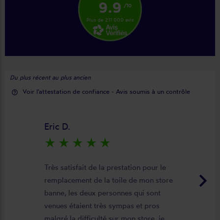
9.9
/10
Plus de 211 000 avis
Du plus récent au plus ancien
Voir l'attestation de confiance - Avis soumis à un contrôle
help_outline
Eric D.
star_rate
star_rate
star_rate
star_rate
star_rate
Très satisfait de la prestation pour le
keyboard_arrow_right
remplacement de la toile de mon store
banne, les deux personnes qui sont
venues étaient très sympas et pros
malgré la difficulté sur mon store, je