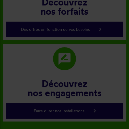
Découvrez
nos forfaits
keyboard_arrow_right
Des offres en fonction de vos besoins
rate_review
Découvrez
nos engagements
keyboard_arrow_right
Faire durer nos installations