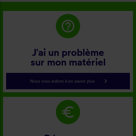
help_outline
J'ai un problème
sur mon matériel
keyboard_arrow_right
Nous vous aidons à en savoir plus
euro