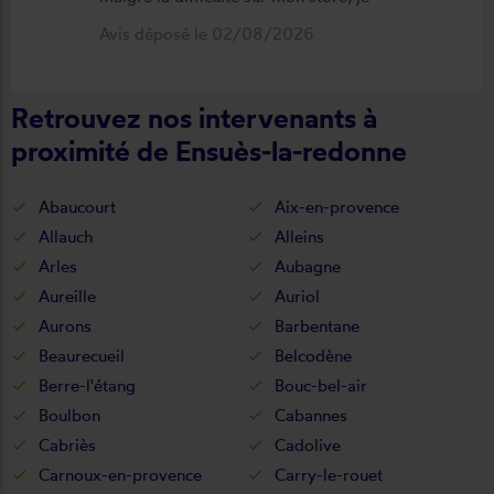
suis satisfait du résultat et du
Avis déposé le 02/08/2026
déroulement de cette opération, devis,
commande, délai qualité de la toile et
Retrouvez nos intervenants à
de la pose je recommande ????
proximité de Ensuès-la-redonne
Abaucourt
Aix-en-provence
Allauch
Alleins
Arles
Aubagne
Aureille
Auriol
Aurons
Barbentane
Beaurecueil
Belcodène
Berre-l'étang
Bouc-bel-air
Boulbon
Cabannes
Cabriès
Cadolive
Carnoux-en-provence
Carry-le-rouet