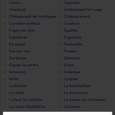
Cassis
Ceyreste
Charleval
Châteauneuf-le-rouge
Châteauneuf-les-martigues
Châteaurenard
Cornillon-confoux
Coudoux
Cuges-les-pins
Éguilles
Eygalières
Eyguières
Eyragues
Fontvieille
Fos-sur-mer
Fuveau
Gardanne
Gémenos
Gignac-la-nerthe
Grans
Graveson
Gréasque
Istres
Jouques
La barben
La bouilladisse
La ciotat
La destrousse
La fare-les-oliviers
La penne-sur-huveaune
La roque-d'anthéron
Lamanon
Lambesc
Lançon-provence