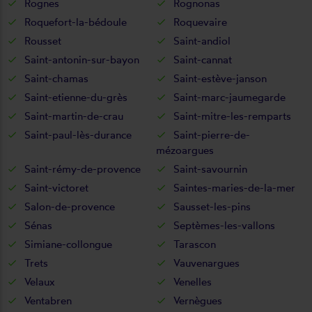
Rognes
Rognonas
Roquefort-la-bédoule
Roquevaire
Rousset
Saint-andiol
Saint-antonin-sur-bayon
Saint-cannat
Saint-chamas
Saint-estève-janson
Saint-etienne-du-grès
Saint-marc-jaumegarde
Saint-martin-de-crau
Saint-mitre-les-remparts
Saint-paul-lès-durance
Saint-pierre-de-
mézoargues
Saint-rémy-de-provence
Saint-savournin
Saint-victoret
Saintes-maries-de-la-mer
Salon-de-provence
Sausset-les-pins
Sénas
Septèmes-les-vallons
Simiane-collongue
Tarascon
Trets
Vauvenargues
Velaux
Venelles
Ventabren
Vernègues