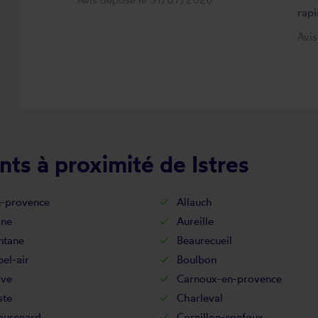
rapi
Avi
ts à proximité de Istres
n-provence
Allauch
ne
Aureille
ntane
Beaurecueil
el-air
Boulbon
ive
Carnoux-en-provence
ste
Charleval
aurenard
Cornillon-confoux