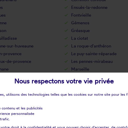
es
Ensuès-la-redonne
ues
Fontvieille
nne
Gémenos
son
Gréasque
illadisse
La ciotat
nne-sur-huveaune
La roque-d'anthéron
n-provence
Le puy-sainte-réparade
aux-de-provence
Les pennes-mirabeau
nane
Marseille
ne-les-alpilles
Meyrargues
Nous respectons votre vie privée
as
Mollégès
n
Paradou
s, utilisons des technologies telles que les cookies sur notre site pour les f
n
Peyrolles-en-provence
de-bouc
Port-saint-louis-du-rhône
e contenu et les publicités
érience personnalisée
c
Rognes
trafic.
vaire
Rousset
otre droit à la confidentialité et vous pouvez choisir d'accepter, de contrô