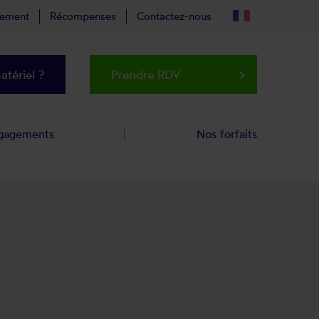
tement
Récompenses
Contactez-nous
tériel ?
Prendre RDV
keyboard_arrow_right
gagements
Nos forfaits