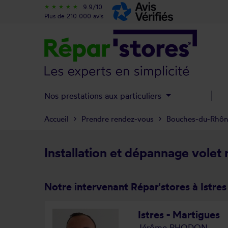
9.9/10
star_rate
star_rate
star_rate
star_rate
star_rate
Plus de 210 000 avis
Nos prestations aux particuliers
Accueil
Prendre rendez-vous
Bouches-du-Rhô
Installation et dépannage volet r
Notre intervenant Répar'stores à Istres
Istres - Martigues
Jérôme RHODON