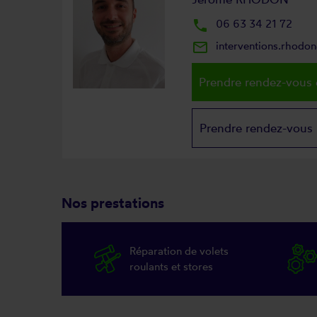
local_phone
06 63 34 21 72
mail_outline
interventions.rhodo
Prendre rendez-vous 
Prendre rendez-vous
Nos prestations
Réparation de volets
roulants et stores