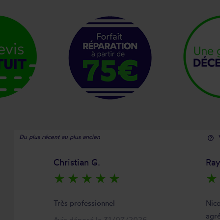
Du plus récent au plus ancien
help_outline
Christian G.
Ra
star_rate
star_rate
star_rate
star_rate
star_rate
star_rate
Très professionnel
Nico
agré
Avis déposé le 31/07/2026