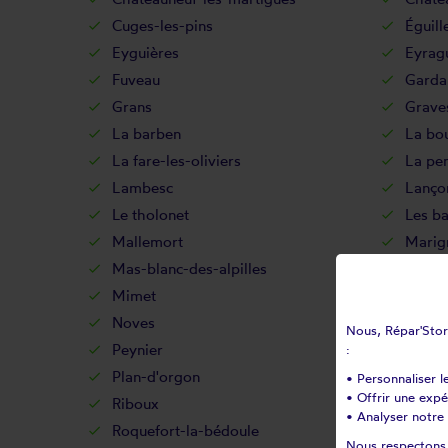
Cuges-les-pins
Éguill
Eyguières
Eyrag
Fuveau
Garda
Grans
Grave
La barben
La bou
La fare-les-oliviers
La pe
Lambesc
Lanço
Le tholonet
Les b
Mallemort
Marig
Mas-blanc-des-alpilles
Maussa
Mimet
Miram
Noves
Orgo
Nous, Répar'Store
Peynier
Peypi
:
Plan-d'orgon
Port-
• Personnaliser l
• Offrir une exp
Riboux
Rogna
• Analyser notre 
Roquefort-la-bédoule
Roque
Nous respectons v