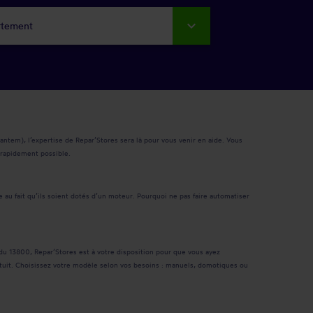
rtement
lantem), l’expertise de Repar’Stores sera là pour vous venir en aide. Vous
 rapidement possible.
 au fait qu’ils soient dotés d’un moteur. Pourquoi ne pas faire automatiser
du 13800, Repar’Stores est à votre disposition pour que vous ayez
ratuit. Choisissez votre modèle selon vos besoins : manuels, domotiques ou