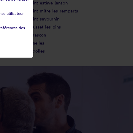
Saint-estève-janson
Saint-mitre-les-remparts
ce utilisateur
Saint-savournin
Sausset-les-pins
références des
Tarascon
Venelles
Vitrolles