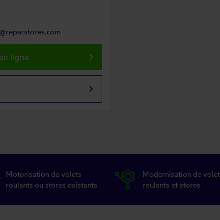
n@reparstores.com
keyboard_arrow_right
en ligne
keyboard_arrow_right
Motorisation de volets
Modernisation de volet
roulants ou stores existants
roulants et stores