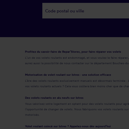
Profitez du savoir-faire de Repar’Stores, pour faire réparer vos volets
L’un de vos volets roulants est endommagé, et vous voulez le faire réparer, 
aurez aussi la possibilité de nous contacter sur le département Bouches-d
Motorisation de volet roulant sur Istres : une solution efficace
L’ère des volets roulants exclusivement manuels est désormais terminée : à
vos volets roulants actuels ? Cela vous coûtera bien moins cher que de chan
Des volets roulants en alu neufs sur Istres
Vous valorisez votre logement en optant pour des volets roulants pour agr
l’opportunité de changer de volets. Nous fabriquons vos volets roulants su
motorisés.
Volet roulant coincé sur Istres ? Appelez-nous dès aujourd’hui