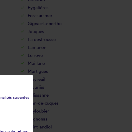
Eygalières
Fos-sur-mer
Gignac-la-nerthe
Jouques
La destrousse
Lamanon
Le rove
Maillane
Martigues
Meyreuil
Mouriès
Pélissanne
inalités suivantes
Plan-de-cuques
Puyloubier
Rognonas
Saint-andiol
ler ou de refuser