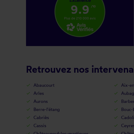
Excellence
9.9
/10
Plus de 210 000 avis
Retrouvez nos intervenan
Abaucourt
Aix-e
Arles
Aubag
Aurons
Barbe
Berre-l'étang
Bouc-b
Cabriès
Cadol
Cassis
Ceyre
Châteauneuf-les-martigues
Châte