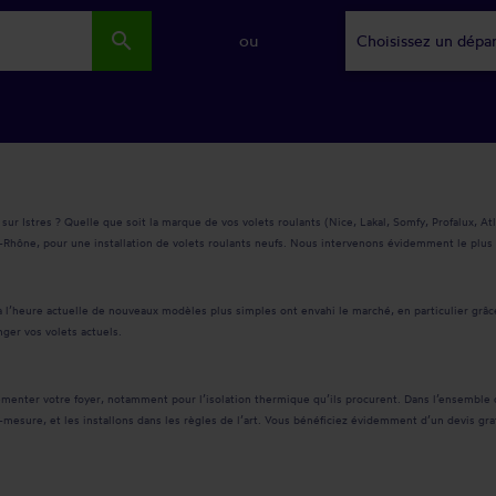
search
ou
Choisissez un dépa
sur Istres ? Quelle que soit la marque de vos volets roulants (Nice, Lakal, Somfy, Profalux, At
u-Rhône, pour une installation de volets roulants neufs. Nous intervenons évidemment le plus
 l’heure actuelle de nouveaux modèles plus simples ont envahi le marché, en particulier grâce
ger vos volets actuels.
émenter votre foyer, notamment pour l’isolation thermique qu’ils procurent. Dans l’ensemble 
r-mesure, et les installons dans les règles de l’art. Vous bénéficiez évidemment d’un devis g