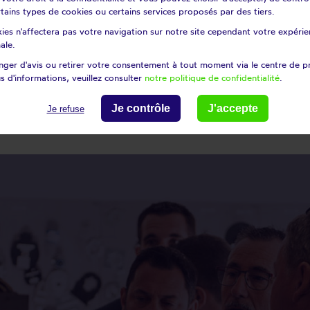
cannat
Saint-chamas
certains types de cookies ou certains services proposés par des tiers.
-marc-jaumegarde
Saint-martin-de-crau
ies n'affectera pas votre navigation sur notre site cependant votre expérien
-pierre-de-mézoargues
Saint-rémy-de-provence
ale.
es-maries-de-la-mer
Salon-de-provence
ger d'avis ou retirer votre consentement à tout moment via le centre de p
s d'informations, veuillez consulter
notre politique de confidentialité
.
mes-les-vallons
Simiane-collongue
nargues
Velaux
Je contrôle
J'accepte
Je refuse
gues
Verquières