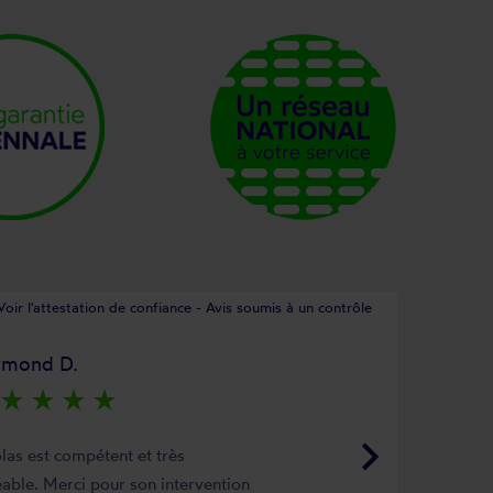
Voir l'attestation de confiance - Avis soumis à un contrôle
ymond D.
star_rate
star_rate
star_rate
star_rate
keyboard_arrow_right
las est compétent et très
able. Merci pour son intervention