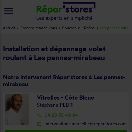
menu
Accueil
Prendre rendez-vous
Bouches-du-Rhône
Les pennes-mirab
Installation et dépannage volet
roulant à Les pennes-mirabeau
Notre intervenant Répar'stores à Les pennes-
mirabeau
Vitrolles - Côte Bleue
Stéphane PEDRI
04 28 38 49 94
local_phone
interventions.marseille@reparstores.com
mail_outline