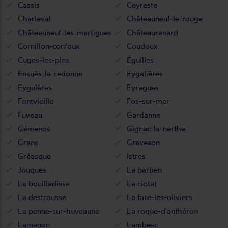
Cassis
Ceyreste
Charleval
Châteauneuf-le-rouge
Châteauneuf-les-martigues
Châteaurenard
Cornillon-confoux
Coudoux
Cuges-les-pins
Éguilles
Ensuès-la-redonne
Eygalières
Eyguières
Eyragues
Fontvieille
Fos-sur-mer
Fuveau
Gardanne
Gémenos
Gignac-la-nerthe
Grans
Graveson
Gréasque
Istres
Jouques
La barben
La bouilladisse
La ciotat
La destrousse
La fare-les-oliviers
La penne-sur-huveaune
La roque-d'anthéron
Lamanon
Lambesc