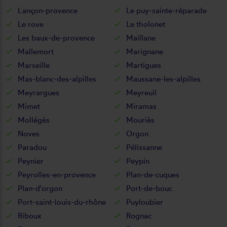
Lançon-provence
Le puy-sainte-réparade
Le rove
Le tholonet
Les baux-de-provence
Maillane
Mallemort
Marignane
Marseille
Martigues
Mas-blanc-des-alpilles
Maussane-les-alpilles
Meyrargues
Meyreuil
Mimet
Miramas
Mollégès
Mouriès
Noves
Orgon
Paradou
Pélissanne
Peynier
Peypin
Peyrolles-en-provence
Plan-de-cuques
Plan-d'orgon
Port-de-bouc
Port-saint-louis-du-rhône
Puyloubier
Riboux
Rognac