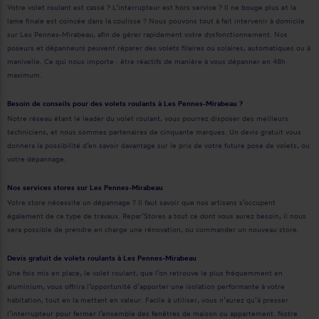
Votre volet roulant est cassé ? L’interrupteur est hors service ? Il ne bouge plus et la
lame finale est coincée dans la coulisse ? Nous pouvons tout à fait intervenir à domicile
sur Les Pennes-Mirabeau, afin de gérer rapidement votre dysfonctionnement. Nos
poseurs et dépanneurs peuvent réparer des volets filaires ou solaires, automatiques ou à
manivelle. Ce qui nous importe : être réactifs de manière à vous dépanner en 48h
maximum.
Besoin de conseils pour des volets roulants à Les Pennes-Mirabeau ?
Notre réseau étant le leader du volet roulant, vous pourrez disposer des meilleurs
techniciens, et nous sommes partenaires de cinquante marques. Un devis gratuit vous
donnera la possibilité d’en savoir davantage sur le prix de votre future pose de volets, ou
votre dépannage.
Nos services stores sur Les Pennes-Mirabeau
Votre store nécessite un dépannage ? Il faut savoir que nos artisans s’occupent
également de ce type de travaux. Repar’Stores a tout ce dont vous aurez besoin, il nous
sera possible de prendre en charge une rénovation, ou commander un nouveau store.
Devis gratuit de volets roulants à Les Pennes-Mirabeau
Une fois mis en place, le volet roulant, que l’on retrouve le plus fréquemment en
aluminium, vous offrira l’opportunité d’apporter une isolation performante à votre
habitation, tout en la mettant en valeur. Facile à utiliser, vous n’aurez qu’à presser
l’interrupteur pour fermer l’ensemble des fenêtres de maison ou appartement. Notre