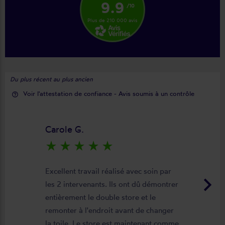
9.9
/10
Plus de 210 000 avis
Du plus récent au plus ancien
Voir l'attestation de confiance - Avis soumis à un contrôle
help_outline
Carole G.
star_rate
star_rate
star_rate
star_rate
star_rate
Excellent travail réalisé avec soin par
keyboard_arrow_right
les 2 intervenants. Ils ont dû démontrer
entièrement le double store et le
remonter à l'endroit avant de changer
la toile. Le store est maintenant comme