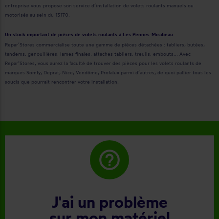
entreprise vous propose son service d’installation de volets roulants manuels ou
motorisés au sein du 13170.
Un stock important de pièces de volets roulants à Les Pennes-Mirabeau
Repar’Stores commercialise toute une gamme de pièces détachées : tabliers, butées,
tandems, genouillères, lames finales, attaches tabliers, treuils, embouts... Avec
Repar’Stores, vous aurez la faculté de trouver des pièces pour les volets roulants de
marques Somfy, Deprat, Nice, Vendôme, Profalux parmi d’autres, de quoi pallier tous les
soucis que pourrait rencontrer votre installation.
help_outline
J'ai un problème
sur mon matériel