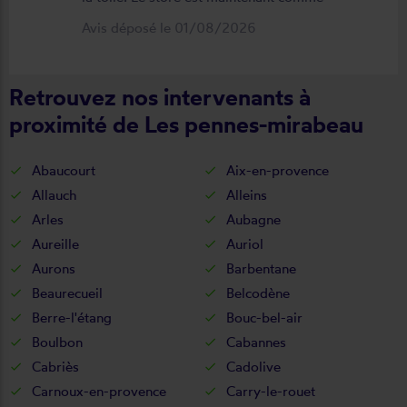
neuf, parfaitement positionné et
Avis déposé le 01/08/2026
fonctionnel. Je recommande vivement
cette entreprise.
Retrouvez nos intervenants à
proximité de Les pennes-mirabeau
Abaucourt
Aix-en-provence
Allauch
Alleins
Arles
Aubagne
Aureille
Auriol
Aurons
Barbentane
Beaurecueil
Belcodène
Berre-l'étang
Bouc-bel-air
Boulbon
Cabannes
Cabriès
Cadolive
Carnoux-en-provence
Carry-le-rouet