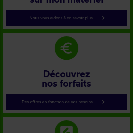
keyboard_arrow_right
Nous vous aidons à en savoir plus
euro
Découvrez
nos forfaits
keyboard_arrow_right
Des offres en fonction de vos besoins
rate_review