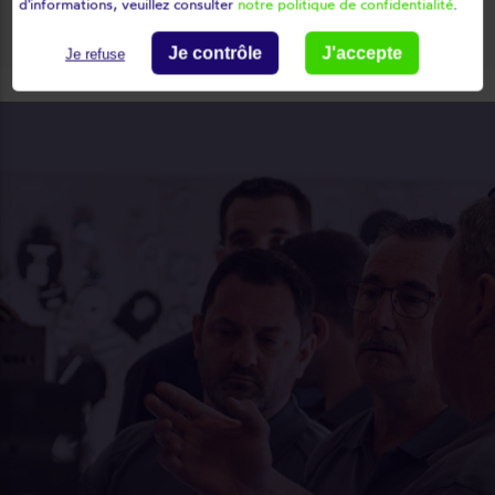
d'informations, veuillez consulter
notre politique de confidentialité
.
Verquières
Vitrolles
Je contrôle
J'accepte
Je refuse