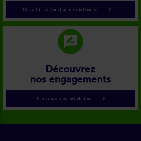
keyboard_arrow_right
Des offres en fonction de vos besoins
rate_review
Découvrez
nos engagements
keyboard_arrow_right
Faire durer nos installations