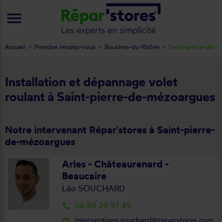
menu
Accueil
Prendre rendez-vous
Bouches-du-Rhône
Saint-pierre-de-
Installation et dépannage volet
roulant à Saint-pierre-de-mézoargues
Notre intervenant Répar'stores à Saint-pierre-
de-mézoargues
Arles - Châteaurenard -
Beaucaire
Léo SOUCHARD
06 86 20 97 49
local_phone
interventions.souchard@reparstores.com
mail_outline