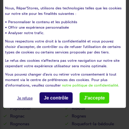
Les baux-de-provence
Les pennes-mirabeau
Nous, Répar'Stores, utilisons des technologies telles que les cookies
sur notre site pour les finalités suivantes :
Maillane
Mallemort
• Personnaliser le contenu et les publicités
Marignane
Marseille
• Offrir une expérience personnalisée
Martigues
Mas-blanc-des-alpilles
• Analyser notre trafic.
Maussane-les-alpilles
Meyrargues
Nous respectons votre droit à la confidentialité et vous pouvez
Meyreuil
Mimet
choisir d'accepter, de contrôler ou de refuser l'utilisation de certains
types de cookies ou certains services proposés par des tiers.
Miramas
Mollégès
Le refus des cookies n'affectera pas votre navigation sur notre site
Mouriès
Noves
cependant votre expérience utilisateur sera moins optimale.
Orgon
Paradou
Vous pouvez changer d'avis ou retirer votre consentement à tout
Pélissanne
Peynier
moment via le centre de préférences des cookies. Pour plus
Peypin
Peyrolles-en-provence
d'informations, veuillez consulter
notre politique de confidentialité
.
Plan-de-cuques
Plan-d'orgon
Je contrôle
J'accepte
Je refuse
Port-de-bouc
Port-saint-louis-du-rhône
Puyloubier
Riboux
Rognac
Rognes
Rognonas
Roquefort-la-bédoule