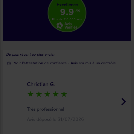
Excellence
9.9
/10
Plus de 210 000 avis
Du plus récent au plus ancien
Voir l'attestation de confiance - Avis soumis à un contrôle
help_outline
Christian G.
star_rate
star_rate
star_rate
star_rate
star_rate
keyboard_arrow_right
Très professionnel
Avis déposé le 31/07/2026