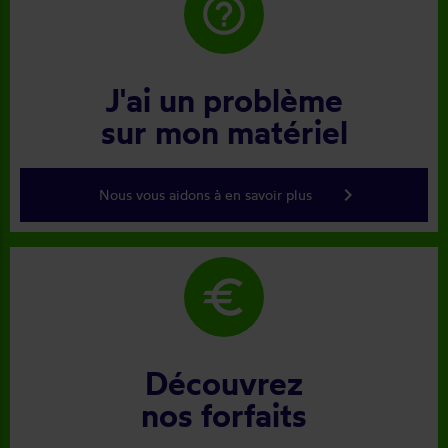
help_outline
J'ai un problème
sur mon matériel
keyboard_arrow_right
Nous vous aidons à en savoir plus
euro
Découvrez
nos forfaits