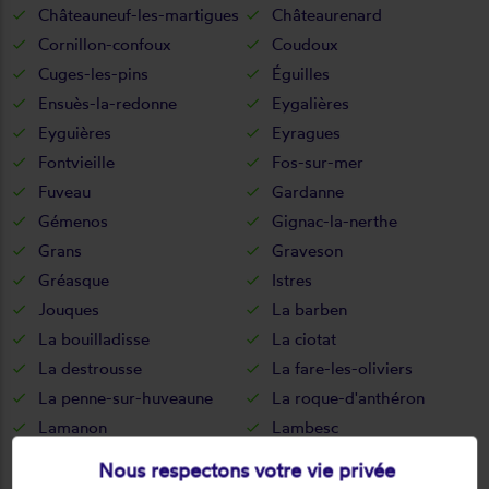
Châteauneuf-les-martigues
Châteaurenard
Cornillon-confoux
Coudoux
Cuges-les-pins
Éguilles
Ensuès-la-redonne
Eygalières
Eyguières
Eyragues
Fontvieille
Fos-sur-mer
Fuveau
Gardanne
Gémenos
Gignac-la-nerthe
Grans
Graveson
Gréasque
Istres
Jouques
La barben
La bouilladisse
La ciotat
La destrousse
La fare-les-oliviers
La penne-sur-huveaune
La roque-d'anthéron
Lamanon
Lambesc
Lançon-provence
Le puy-sainte-réparade
Nous respectons votre vie privée
Le rove
Le tholonet