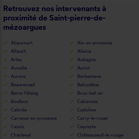
Retrouvez nos intervenants à
proximité de Saint-pierre-de-
mézoargues
Abaucourt
Aix-en-provence
Allauch
Alleins
Arles
Aubagne
Aureille
Auriol
Aurons
Barbentane
Beaurecueil
Belcodène
Berre-l'étang
Bouc-bel-air
Boulbon
Cabannes
Cabriès
Cadolive
Carnoux-en-provence
Carry-le-rouet
Cassis
Ceyreste
Charleval
Châteauneuf-le-rouge