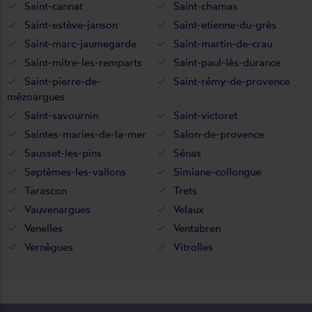
Saint-cannat
Saint-chamas
Saint-estève-janson
Saint-etienne-du-grès
Saint-marc-jaumegarde
Saint-martin-de-crau
Saint-mitre-les-remparts
Saint-paul-lès-durance
Saint-pierre-de-
Saint-rémy-de-provence
mézoargues
Saint-savournin
Saint-victoret
Saintes-maries-de-la-mer
Salon-de-provence
Sausset-les-pins
Sénas
Septèmes-les-vallons
Simiane-collongue
Tarascon
Trets
Vauvenargues
Velaux
Venelles
Ventabren
Vernègues
Vitrolles