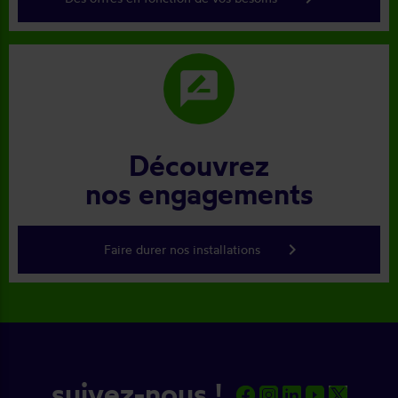
rate_review
Découvrez
nos engagements
keyboard_arrow_right
Faire durer nos installations
suivez-nous !