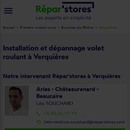
menu
Accueil
Prendre rendez-vous
Bouches-du-Rhône
Verquières
Installation et dépannage volet
roulant à Verquières
Notre intervenant Répar'stores à Verquières
Arles - Châteaurenard -
Beaucaire
Léo SOUCHARD
06 86 20 97 49
local_phone
interventions.souchard@reparstores.com
mail_outline