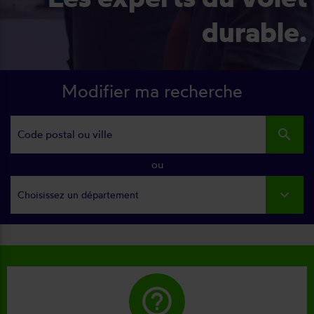
durable.
Modifier ma recherche
search
ou
Choisissez un département
help_outline