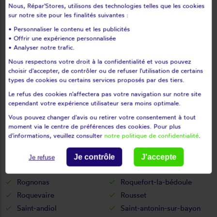
Nous, Répar'Stores, utilisons des technologies telles que les cookies
Marignane
Marseille
sur notre site pour les finalités suivantes :
Martigues
Mas-blanc-des-alpilles
• Personnaliser le contenu et les publicités
Maussane-les-alpilles
Meyrargues
• Offrir une expérience personnalisée
• Analyser notre trafic.
Meyreuil
Mimet
Nous respectons votre droit à la confidentialité et vous pouvez
Miramas
Mollégès
choisir d'accepter, de contrôler ou de refuser l'utilisation de certains
Mouriès
Noves
types de cookies ou certains services proposés par des tiers.
Orgon
Paradou
Le refus des cookies n'affectera pas votre navigation sur notre site
Pélissanne
Peynier
cependant votre expérience utilisateur sera moins optimale.
Peypin
Peyrolles-en-provence
Vous pouvez changer d'avis ou retirer votre consentement à tout
moment via le centre de préférences des cookies. Pour plus
Plan-de-cuques
Plan-d'orgon
d'informations, veuillez consulter
notre politique de confidentialité
.
Port-de-bouc
Port-saint-louis-du-rhône
Puyloubier
Riboux
Je contrôle
J'accepte
Je refuse
Rognac
Rognes
Rognonas
Roquefort-la-bédoule
Roquevaire
Rousset
Saint-andiol
Saint-antonin-sur-bayon