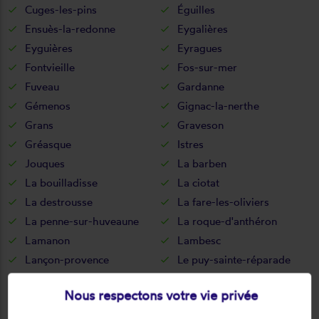
Cuges-les-pins
Éguilles
Ensuès-la-redonne
Eygalières
Eyguières
Eyragues
Fontvieille
Fos-sur-mer
Fuveau
Gardanne
Gémenos
Gignac-la-nerthe
Grans
Graveson
Gréasque
Istres
Jouques
La barben
La bouilladisse
La ciotat
La destrousse
La fare-les-oliviers
La penne-sur-huveaune
La roque-d'anthéron
Lamanon
Lambesc
Lançon-provence
Le puy-sainte-réparade
Le rove
Le tholonet
Nous respectons votre vie privée
Les baux-de-provence
Les pennes-mirabeau
Maillane
Mallemort