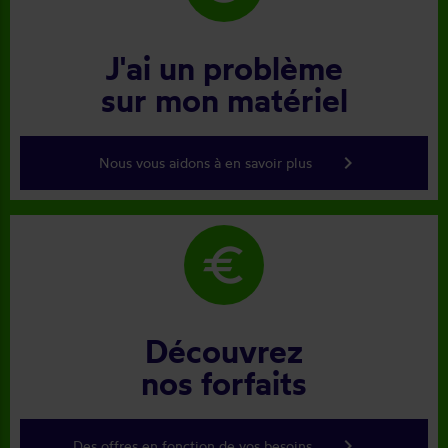
J'ai un problème
sur mon matériel
keyboard_arrow_right
Nous vous aidons à en savoir plus
euro
Découvrez
nos forfaits
keyboard_arrow_right
Des offres en fonction de vos besoins