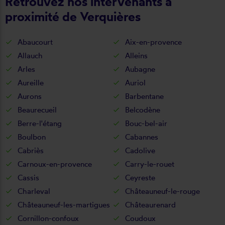
Retrouvez nos intervenants à
proximité de Verquières
Abaucourt
Aix-en-provence
Allauch
Alleins
Arles
Aubagne
Aureille
Auriol
Aurons
Barbentane
Beaurecueil
Belcodène
Berre-l'étang
Bouc-bel-air
Boulbon
Cabannes
Cabriès
Cadolive
Carnoux-en-provence
Carry-le-rouet
Cassis
Ceyreste
Charleval
Châteauneuf-le-rouge
Châteauneuf-les-martigues
Châteaurenard
Cornillon-confoux
Coudoux