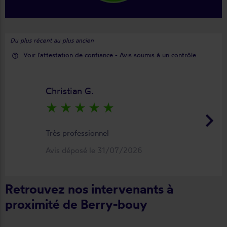
Du plus récent au plus ancien
Voir l'attestation de confiance - Avis soumis à un contrôle
help_outline
Christian G.
star_rate
star_rate
star_rate
star_rate
star_rate
keyboard_arrow_right
Très professionnel
Avis déposé le 31/07/2026
Retrouvez nos intervenants à
proximité de Berry-bouy