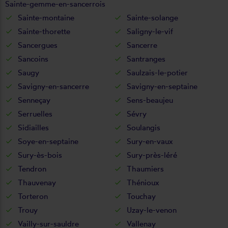
Sainte-gemme-en-sancerrois
Sainte-montaine
Sainte-solange
Sainte-thorette
Saligny-le-vif
Sancergues
Sancerre
Sancoins
Santranges
Saugy
Saulzais-le-potier
Savigny-en-sancerre
Savigny-en-septaine
Senneçay
Sens-beaujeu
Serruelles
Sévry
Sidiailles
Soulangis
Soye-en-septaine
Sury-en-vaux
Sury-ès-bois
Sury-près-léré
Tendron
Thaumiers
Thauvenay
Thénioux
Torteron
Touchay
Trouy
Uzay-le-venon
Vailly-sur-sauldre
Vallenay