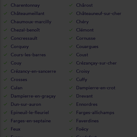
Charentonnay
Chârost
Châteaumeillant
Châteauneuf-sur-cher
Chaumoux-marcilly
Chéry
Chezal-benoît
Clémont
Concressault
Cornusse
Corquoy
Couargues
Cours-les-barres
Coust
Couy
Crézançay-sur-cher
Crézancy-en-sancerre
Croisy
Crosses
Cuffy
Culan
Dampierre-en-crot
Dampierre-en-graçay
Drevant
Dun-sur-auron
Ennordres
Epineuil-le-fleuriel
Farges-allichamps
Farges-en-septaine
Faverdines
Feux
Foëcy