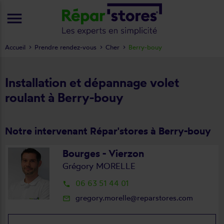
menu
Accueil
Prendre rendez-vous
Cher
Berry-bouy
Installation et dépannage volet
roulant à Berry-bouy
Notre intervenant Répar'stores à Berry-bouy
Bourges - Vierzon
Grégory MORELLE
06 63 51 44 01
local_phone
gregory.morelle@reparstores.com
mail_outline