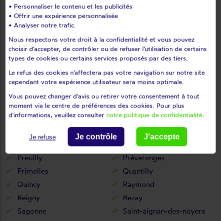
• Personnaliser le contenu et les publicités
Moulins-sur-yèvre
Nançay
• Offrir une expérience personnalisée
Nérondes
Neuilly-en-dun
• Analyser notre trafic.
Neuilly-en-sancerre
Neuvy-deux-clochers
Nous respectons votre droit à la confidentialité et vous pouvez
choisir d'accepter, de contrôler ou de refuser l'utilisation de certains
Neuvy-le-barrois
Neuvy-sur-barangeon
types de cookies ou certains services proposés par des tiers.
Nohant-en-goût
Nohant-en-graçay
Le refus des cookies n'affectera pas votre navigation sur notre site
Oizon
Orcenais
cependant votre expérience utilisateur sera moins optimale.
Osmery
Osmoy
Vous pouvez changer d'avis ou retirer votre consentement à tout
Ourouer-les-bourdelins
Parassy
moment via le centre de préférences des cookies. Pour plus
d'informations, veuillez consulter
notre politique de confidentialité
.
Pigny
Plaimpied-givaudins
Plou
Poisieux
Je contrôle
J'accepte
Je refuse
Précy
Presly
Preuilly
Préveranges
Primelles
Quantilly
Quincy
Raymond
Reigny
Rezay
Sagonne
Saint-aignan-des-noyers