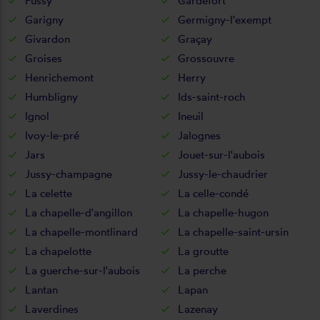
Fussy
Gardefort
Garigny
Germigny-l'exempt
Givardon
Graçay
Groises
Grossouvre
Henrichemont
Herry
Humbligny
Ids-saint-roch
Ignol
Ineuil
Ivoy-le-pré
Jalognes
Jars
Jouet-sur-l'aubois
Jussy-champagne
Jussy-le-chaudrier
La celette
La celle-condé
La chapelle-d'angillon
La chapelle-hugon
La chapelle-montlinard
La chapelle-saint-ursin
La chapelotte
La groutte
La guerche-sur-l'aubois
La perche
Lantan
Lapan
Laverdines
Lazenay