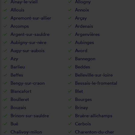
Ainay-le-vieil
Allogny
Allouis
Annoix
Apremont-sur-allier
Arçay
Arcomps
Ardenais
Argent-sur-sauldre
Argenvières
Aubigny-sur-nère
Aubinges
Augy-sur-aubois
Avord
Azy
Bannegon
Barlieu
Beddes
Beffes
Belleville-sur-loire
Bengy-sur-craon
Bessais-le-fromental
Blancafort
Blet
Boulleret
Bourges
Bouzais
Brinay
Brinon-sur-sauldre
Bruère-allichamps
Bué
Cerbois
Chalivoy-milon
Charenton-du-cher