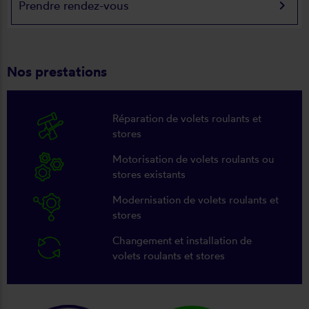
keyboard_arrow_right
Prendre rendez-vous
Nos prestations
Réparation de volets roulants et
stores
Motorisation de volets roulants ou
stores existants
Modernisation de volets roulants et
stores
Changement et installation de
volets roulants et stores