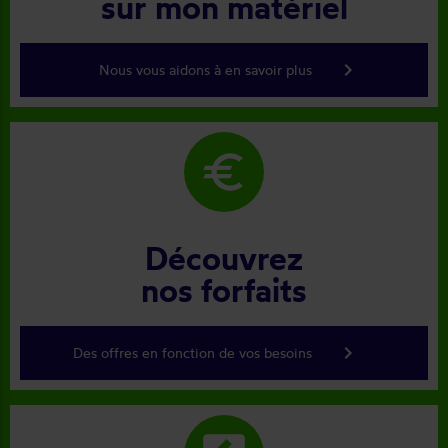
sur mon matériel
keyboard_arrow_right
Nous vous aidons à en savoir plus
euro
Découvrez
nos forfaits
keyboard_arrow_right
Des offres en fonction de vos besoins