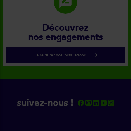
rate_review
Découvrez
nos engagements
keyboard_arrow_right
Faire durer nos installations
suivez-nous !