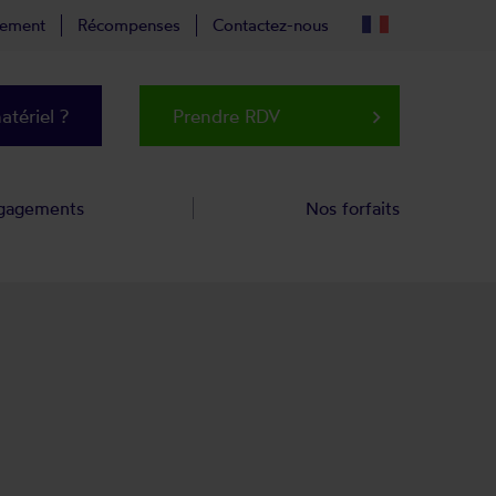
tement
Récompenses
Contactez-nous
tériel ?
Prendre RDV
keyboard_arrow_right
gagements
Nos forfaits