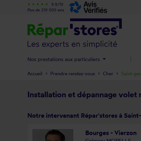
9.9/10
star_rate
star_rate
star_rate
star_rate
star_rate
Plus de 210 000 avis
Nos prestations aux particuliers
Accueil
Prendre rendez-vous
Cher
Saint-ge
Installation et dépannage volet
Notre intervenant Répar'stores à Sain
Bourges - Vierzon
Grégory MORELLE