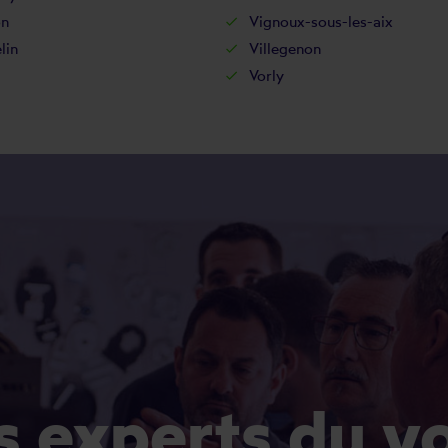
on
Vignoux-sous-les-aix
lin
Villegenon
Vorly
es experts du v