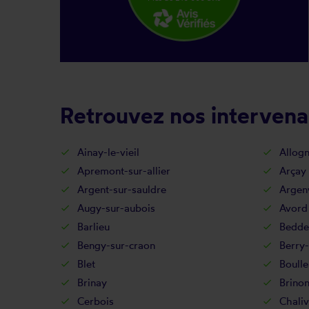
Retrouvez nos intervena
Ainay-le-vieil
Allog
Apremont-sur-allier
Arçay
Argent-sur-sauldre
Argen
Augy-sur-aubois
Avord
Barlieu
Bedde
Bengy-sur-craon
Berry
Blet
Boulle
Brinay
Brinon
Cerbois
Chali