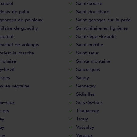
baudel
Saint-bouize
denis-de-palin
Saint-doulchard
-georges-de-poisieux
Saint-georges-sur-la-prée
hilaire-de-gondilly
Saint-hilaire-en-lignières
laurent
Saint-léger-le-petit
michel-de-volangis
Saint-outrille
priest-la-marche
Saint-satur
-lunaise
Sainte-montaine
y-le-vif
Sancergues
anges
Saugy
ny-en-septaine
Senneçay
Sidiailles
en-vaux
Sury-ès-bois
iers
Thauvenay
ay
Trouy
ay
Vasselay
gny
Vereaux