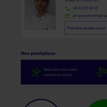
local_phone
06 63 51 44 01
mail_outline
gregory.morelle@re
Prendre rendez-vous
Nos prestations
Réparation de volets
roulants et stores