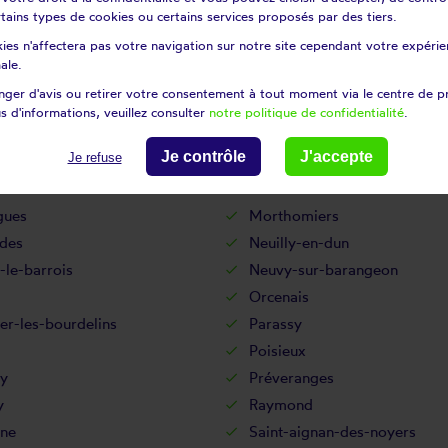
certains types de cookies ou certains services proposés par des tiers.
Les aix-d'angillon
ies n'affectera pas votre navigation sur notre site cependant votre expérien
sur-arnon
Lugny-bourbonnais
ale.
sur-arnon
Marçais
ger d'avis ou retirer votre consentement à tout moment via le centre de p
lles-lès-aubigny
Massay
s d'informations, veuillez consulter
notre politique de confidentialité
.
ou-couture
Menetou-râtel
Je contrôle
J'accepte
Je refuse
réol-sur-sauldre
Méreau
ouis
Morlac
gues
Morthomiers
des
Neuilly-en-dun
le-barrois
Neuvy-sur-barangeon
Orcenais
er-les-bourdelins
Parassy
Poisieux
ly
Préveranges
y
Raymond
ne
Saint-aignan-des-noyers