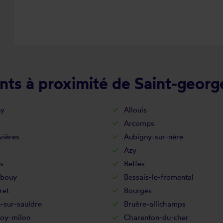
nts à proximité de Saint-geor
ny
Allouis
Arcomps
vières
Aubigny-sur-nère
Azy
s
Beffes
-bouy
Bessais-le-fromental
ret
Bourges
-sur-sauldre
Bruère-allichamps
voy-milon
Charenton-du-cher