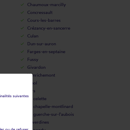
Chaumoux-marcilly
Concressault
Cours-les-barres
Crézancy-en-sancerre
Culan
Dun-sur-auron
Farges-en-septaine
Fussy
Givardon
Henrichemont
Ignol
Jars
inalités suivantes
La celette
La chapelle-montlinard
La guerche-sur-l'aubois
Laverdines
ler ou de refuser
Le pondy