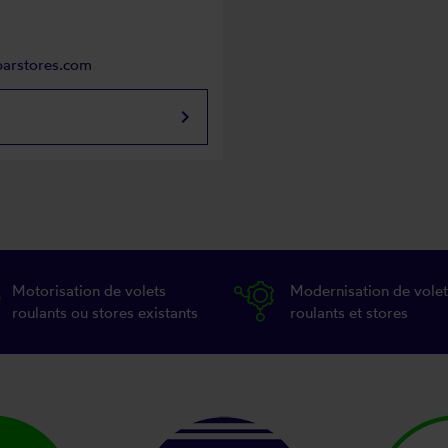
parstores.com
keyboard_arrow_right
Motorisation de volets
Modernisation de volet
roulants ou stores existants
roulants et stores