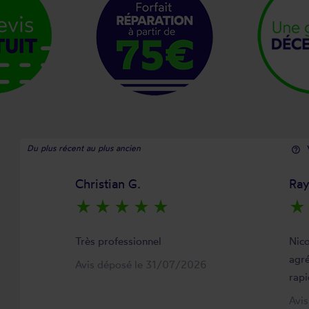
Du plus récent au plus ancien
help_outline
Christian G.
Ra
star_rate
star_rate
star_rate
star_rate
star_rate
star_rate
Très professionnel
Nico
agré
Avis déposé le 31/07/2026
rapi
Avi