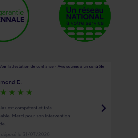
Voir l'attestation de confiance - Avis soumis à un contrôle
ymond D.
star_rate
star_rate
star_rate
star_rate
keyboard_arrow_right
las est compétent et très
able. Merci pour son intervention
de.
s déposé le 31/07/2026