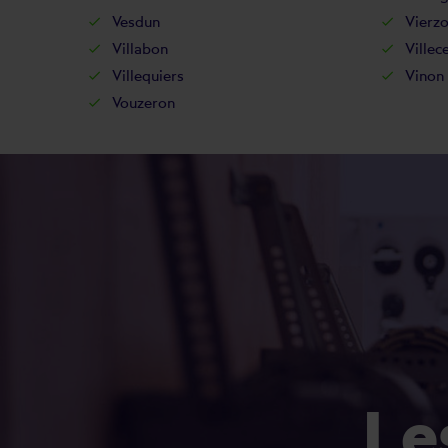
Vesdun
Vierz
Villabon
Villece
Villequiers
Vinon
Vouzeron
L