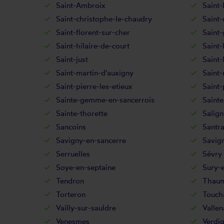
Saint-Ambroix
Saint-
Saint-christophe-le-chaudry
Saint-
Saint-florent-sur-cher
Saint
Saint-hilaire-de-court
Saint-
Saint-just
Saint-
Saint-martin-d'auxigny
Saint-
Saint-pierre-les-etieux
Saint-
Sainte-gemme-en-sancerrois
Sainte
Sainte-thorette
Salign
Sancoins
Santr
Savigny-en-sancerre
Savig
Serruelles
Sévry
Soye-en-septaine
Sury-
Tendron
Thaum
Torteron
Touch
Vailly-sur-sauldre
Vallen
Venesmes
Verdi