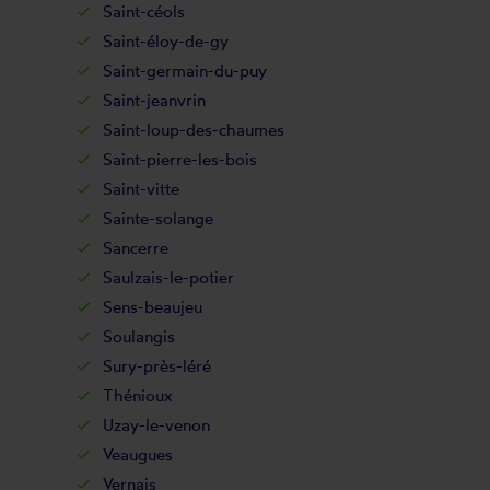
Saint-céols
Saint-éloy-de-gy
Saint-germain-du-puy
Saint-jeanvrin
Saint-loup-des-chaumes
Saint-pierre-les-bois
Saint-vitte
Sainte-solange
Sancerre
Saulzais-le-potier
Sens-beaujeu
Soulangis
Sury-près-léré
Thénioux
Uzay-le-venon
Veaugues
Vernais