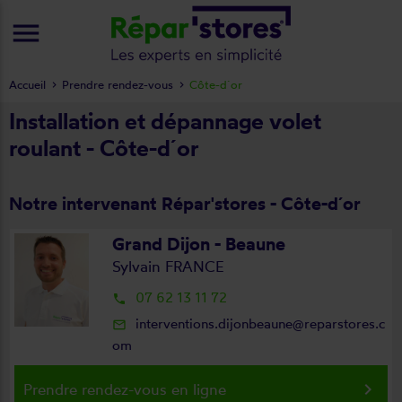
menu
Accueil
Prendre rendez-vous
Côte-d´or
Installation et dépannage volet
roulant - Côte-d´or
Notre intervenant Répar'stores - Côte-d´or
Grand Dijon - Beaune
Sylvain FRANCE
07 62 13 11 72
local_phone
interventions.dijonbeaune@reparstores.c
mail_outline
om
keyboard_arrow_right
Prendre rendez-vous en ligne