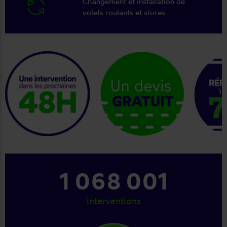
Changement et installation de
volets roulants et stores
keyboard_arrow_right
1 159 001
interventions