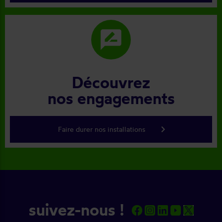
rate_review
Découvrez
nos engagements
keyboard_arrow_right
Faire durer nos installations
suivez-nous !