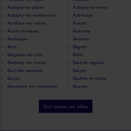
Aubigny-en-plaine
Aubigny-la-ronce
Aubigny-lès-sombernon
Autricourt
Auvillars-sur-saône
Auxant
Auxey-duresses
Auxonne
Avelanges
Avosnes
Avot
Bagnot
Baigneux-les-juifs
Balot
Barbirey-sur-ouche
Bard-le-régulier
Bard-lès-epoisses
Barges
Barjon
Baulme-la-roche
Beaumont-sur-vingeanne
Beaune
Voir toutes les villes