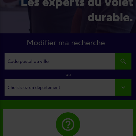
Les experts du volet
durable.
Modifier ma recherche
search
ou
Choisissez un département
help_outline