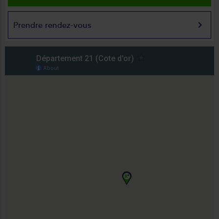
keyboard_arrow_right
Prendre rendez-vous