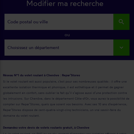
Modifier ma recherche
search
ou
Choisissez un département
Réseau N°1 du volet roulant à Chenôve : Repar’Stores
Si le volet roulant est aussi populaire, c’est pour ses nombreuses qualités : il offre une
excellente isolation thermique et phonique, il est esthétique et il permet de gagner
globalement en confort, sans oublier le fait qu’il s’agisse aussi d’une protection contre
les intrusions. Sur Chenôve, dans le département Côte-d'Or, vous aurez la possibilité de
compter sur Repar’Stores, quels que soient vos besoins. Avec ses 10 ans d’expérience,
Repar’Stores dispose de cent-quatre-vingt-cinq techniciens, un vrai savoir-faire du
domaine du volet roulant.
Demandez votre devis de volets roulants gratuit, à Chenôve
Le, le volet roulant, en PVC ou en alu, permet d’apporter une isolation efficace à votre