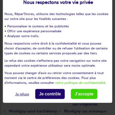
Nous respectons votre vie privée
Meloisey
Menesble
Ménessaire
Ménétreux-le-pitois
Nous, Répar'Stores, utilisons des technologies telles que les cookies
Merceuil
Messanges
sur notre site pour les finalités suivantes :
Messigny-et-vantoux
Meuilley
• Personnaliser le contenu et les publicités
Meulson
Meursanges
• Offrir une expérience personnalisée
• Analyser notre trafic.
Meursault
Mimeure
Nous respectons votre droit à la confidentialité et vous pouvez
Minot
Mirebeau-sur-bèze
choisir d'accepter, de contrôler ou de refuser l'utilisation de certains
Missery
Moitron
types de cookies ou certains services proposés par des tiers.
Molesme
Molinot
Le refus des cookies n'affectera pas votre navigation sur notre site
Moloy
Molphey
cependant votre expérience utilisateur sera moins optimale.
Montagny-lès-beaune
Montagny-lès-seurre
Vous pouvez changer d'avis ou retirer votre consentement à tout
moment via le centre de préférences des cookies. Pour plus
Montbard
Montberthault
d'informations, veuillez consulter
notre politique de confidentialité
.
Montceau-et-echarnant
Monthelie
Montigny-montfort
Je contrôle
J'accepte
Je refuse
Montigny-mornay-villeneuve-
sur-vingeanne
Montigny-saint-barthélemy
Montigny-sur-armançon