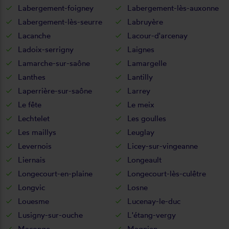
Labergement-foigney
Labergement-lès-auxonne
Labergement-lès-seurre
Labruyère
Lacanche
Lacour-d'arcenay
Ladoix-serrigny
Laignes
Lamarche-sur-saône
Lamargelle
Lanthes
Lantilly
Laperrière-sur-saône
Larrey
Le fête
Le meix
Lechtelet
Les goulles
Les maillys
Leuglay
Levernois
Licey-sur-vingeanne
Liernais
Longeault
Longecourt-en-plaine
Longecourt-lès-culêtre
Longvic
Losne
Louesme
Lucenay-le-duc
Lusigny-sur-ouche
L'étang-vergy
Maconge
Magnien