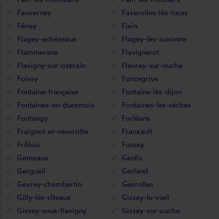
Fauverney
Faverolles-lès-lucey
Fénay
Fixin
Flagey-echézeaux
Flagey-lès-auxonne
Flammerans
Flavignerot
Flavigny-sur-ozerain
Fleurey-sur-ouche
Foissy
Foncegrive
Fontaine-française
Fontaine-lès-dijon
Fontaines-en-duesmois
Fontaines-les-sèches
Fontangy
Forléans
Fraignot-et-vesvrotte
Franxault
Frôlois
Fussey
Gemeaux
Genlis
Gergueil
Gerland
Gevrey-chambertin
Gevrolles
Gilly-lès-cîteaux
Gissey-le-vieil
Gissey-sous-flavigny
Gissey-sur-ouche