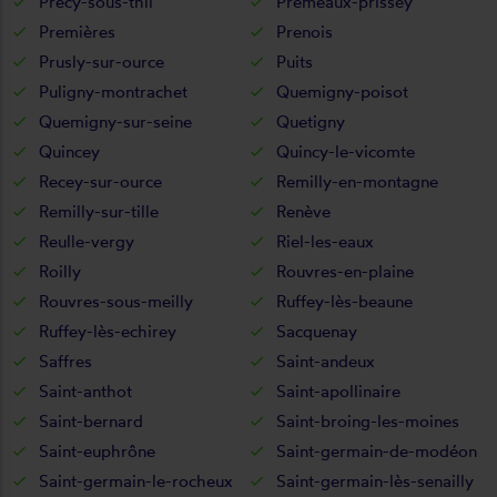
Précy-sous-thil
Premeaux-prissey
Premières
Prenois
Prusly-sur-ource
Puits
Puligny-montrachet
Quemigny-poisot
Quemigny-sur-seine
Quetigny
Quincey
Quincy-le-vicomte
Recey-sur-ource
Remilly-en-montagne
Remilly-sur-tille
Renève
Reulle-vergy
Riel-les-eaux
Roilly
Rouvres-en-plaine
Rouvres-sous-meilly
Ruffey-lès-beaune
Ruffey-lès-echirey
Sacquenay
Saffres
Saint-andeux
Saint-anthot
Saint-apollinaire
Saint-bernard
Saint-broing-les-moines
Saint-euphrône
Saint-germain-de-modéon
Saint-germain-le-rocheux
Saint-germain-lès-senailly