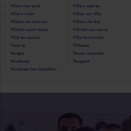
Villers-les-pots
Villers-patras
Villers-rotin
Villey-sur-tille
Villiers-en-morvan
Villiers-le-duc
Villotte-saint-seine
Villotte-sur-ource
Villy-en-auxois
Villy-le-moutier
Viserny
Vitteaux
Vonges
Vosne-romanée
Voudenay
Vougeot
Voulaines-les-templiers