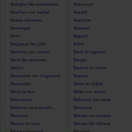
Aubigny-lès-sombernon
Autricourt
Auvillars-sur-saône
Auxant
Auxey-duresses
Auxonne
Avelanges
Avosnes
Avot
Bagnot
Baigneux-les-juifs
Balot
Barbirey-sur-ouche
Bard-le-régulier
Bard-lès-epoisses
Barges
Barjon
Baulme-la-roche
Beaumont-sur-vingeanne
Beaune
Beaunotte
Beire-le-châtel
Beire-le-fort
Belan-sur-ource
Belleneuve
Bellenod-sur-seine
Bellenot-sous-pouilly
Beneuvre
Benoisey
Bessey-en-chaume
Bessey-la-cour
Bessey-lès-cîteaux
Beurey-bauguay
Beurizot