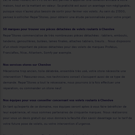
maison, tout en la mettant en valeur. Sa praticité est aussi un avantage non-négligeable,
puisque vous n’aurez plus besoin de sortir pour fermer vos volets. Au sein du 21300,
pensez à solliciter Repar’Stores, pour obtenir une étude personnalisée pour votre projet.
50 marques pour trouver vos pièces détachées de volets roulants à Chenôve
Repar’Stores commercialise de très nombreuses pièces détachées : tabliers, embouts,
tandems, genouillères, butées, lames finales, attaches tabliers, treuils... Nous disposons
d’un stock important de pièces détachées pour des volets de marques Profalux,
Franciaflex, Nice, Atlantem, Somfy par exemple.
Nos services stores sur Chenôve
Mécanisme trop ancien, toile délabrée, ensemble très usé, votre store nécessite une
intervention ? Rassurez-vous, nos techniciens conseil s’occupent aussi de ce type de
demande. Repar’Stores a tout le nécessaire, nous pourrons à la fois effectuer une
réparation, ou commander un store neuf.
Nos équipes pour vous conseiller concernant vos volets roulants à Chenôve
En tant qu’experts de ce domaine, nos équipes seront aptes à vous faire bénéficier de
leur expérience, et nous sommes partenaires de cinquante marques. Nous réaliserons
pour vous un devis gratuit qui vous donnera la faculté d’en savoir davantage sur le tarif de
votre future pose de volets, ou votre intervention d’urgence.