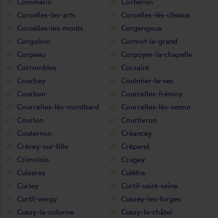
Commarin
Corberon
Corcelles-les-arts
Corcelles-lès-cîteaux
Corcelles-les-monts
Corgengoux
Corgoloin
Cormot-le-grand
Corpeau
Corpoyer-la-chapelle
Corrombles
Corsaint
Couchey
Coulmier-le-sec
Courban
Courcelles-frémoy
Courcelles-lès-montbard
Courcelles-lès-semur
Courlon
Courtivron
Couternon
Créancey
Crécey-sur-tille
Crépand
Crimolois
Crugey
Cuiserey
Culètre
Curley
Curtil-saint-seine
Curtil-vergy
Cussey-les-forges
Cussy-la-colonne
Cussy-le-châtel