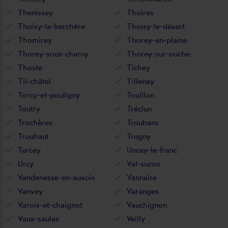
Thenissey
Thoires
Thoisy-la-berchère
Thoisy-le-désert
Thomirey
Thorey-en-plaine
Thorey-sous-charny
Thorey-sur-ouche
Thoste
Tichey
Til-châtel
Tillenay
Torcy-et-pouligny
Touillon
Toutry
Tréclun
Trochères
Trouhans
Trouhaut
Trugny
Turcey
Uncey-le-franc
Urcy
Val-suzon
Vandenesse-en-auxois
Vannaire
Vanvey
Varanges
Varois-et-chaignot
Vauchignon
Vaux-saules
Veilly