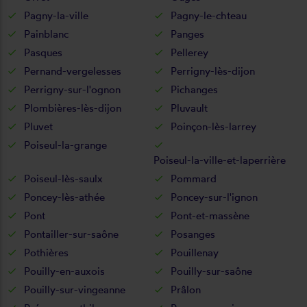
Pagny-la-ville
Pagny-le-chteau
Painblanc
Panges
Pasques
Pellerey
Pernand-vergelesses
Perrigny-lès-dijon
Perrigny-sur-l'ognon
Pichanges
Plombières-lès-dijon
Pluvault
Pluvet
Poinçon-lès-larrey
Poiseul-la-grange
Poiseul-la-ville-et-laperrière
Poiseul-lès-saulx
Pommard
Poncey-lès-athée
Poncey-sur-l'ignon
Pont
Pont-et-massène
Pontailler-sur-saône
Posanges
Pothières
Pouillenay
Pouilly-en-auxois
Pouilly-sur-saône
Pouilly-sur-vingeanne
Prâlon