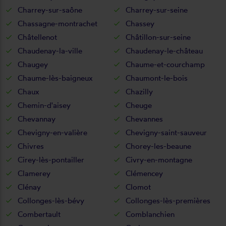
Charrey-sur-saône
Charrey-sur-seine
Chassagne-montrachet
Chassey
Châtellenot
Châtillon-sur-seine
Chaudenay-la-ville
Chaudenay-le-château
Chaugey
Chaume-et-courchamp
Chaume-lès-baigneux
Chaumont-le-bois
Chaux
Chazilly
Chemin-d'aisey
Cheuge
Chevannay
Chevannes
Chevigny-en-valière
Chevigny-saint-sauveur
Chivres
Chorey-les-beaune
Cirey-lès-pontailler
Civry-en-montagne
Clamerey
Clémencey
Clénay
Clomot
Collonges-lès-bévy
Collonges-lès-premières
Combertault
Comblanchien