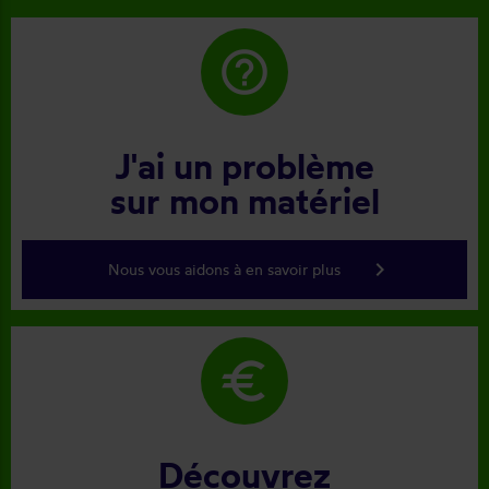
help_outline
J'ai un problème
sur mon matériel
keyboard_arrow_right
Nous vous aidons à en savoir plus
euro
Découvrez