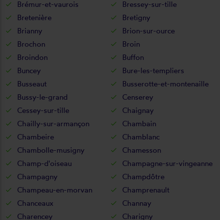
Brémur-et-vaurois
Bressey-sur-tille
Bretenière
Bretigny
Brianny
Brion-sur-ource
Brochon
Broin
Broindon
Buffon
Buncey
Bure-les-templiers
Busseaut
Busserotte-et-montenaille
Bussy-le-grand
Censerey
Cessey-sur-tille
Chaignay
Chailly-sur-armançon
Chambain
Chambeire
Chamblanc
Chambolle-musigny
Chamesson
Champ-d'oiseau
Champagne-sur-vingeanne
Champagny
Champdôtre
Champeau-en-morvan
Champrenault
Chanceaux
Channay
Charencey
Charigny