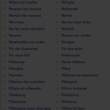
Velars-sur-ouche
Velogny
Venarey-les-laumes
Verdonnet
Vernois-lès-vesvres
Vernot
Véronnes
Verrey-sous-drée
Verrey-sous-salmaise
Vertault
Vesvres
Veuvey-sur-ouche
Veuxhaulles-sur-aube
Vianges
Vic-de-chassenay
Vic-des-prés
Vic-sous-thil
Vieilmoulin
Vielverge
Vieux-château
Viévigne
Viévy
Vignoles
Villaines-en-duesmois
Villaines-les-prévôtes
Villargoix
Villars-et-villenotte
Villars-fontaine
Villeberny
Villebichot
Villecomte
Villeferry
Villeneuve-sous-charigny
Villers-la-faye