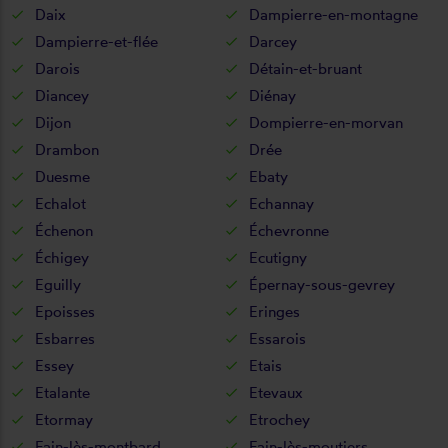
Daix
Dampierre-en-montagne
Dampierre-et-flée
Darcey
Darois
Détain-et-bruant
Diancey
Diénay
Dijon
Dompierre-en-morvan
Drambon
Drée
Duesme
Ebaty
Echalot
Echannay
Échenon
Échevronne
Échigey
Ecutigny
Eguilly
Épernay-sous-gevrey
Epoisses
Eringes
Esbarres
Essarois
Essey
Etais
Etalante
Etevaux
Etormay
Etrochey
Fain-lès-montbard
Fain-lès-moutiers