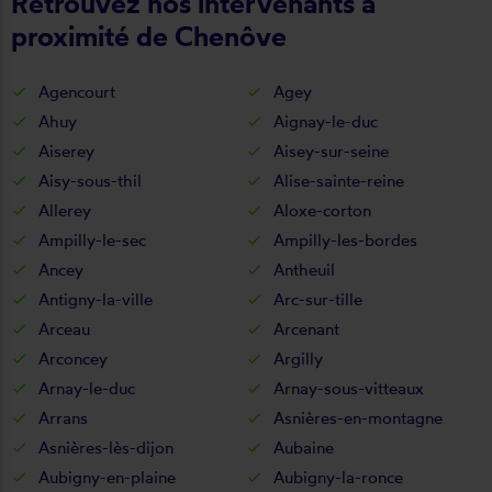
Retrouvez nos intervenants à
proximité de Chenôve
Agencourt
Agey
Ahuy
Aignay-le-duc
Aiserey
Aisey-sur-seine
Aisy-sous-thil
Alise-sainte-reine
Allerey
Aloxe-corton
Ampilly-le-sec
Ampilly-les-bordes
Ancey
Antheuil
Antigny-la-ville
Arc-sur-tille
Arceau
Arcenant
Arconcey
Argilly
Arnay-le-duc
Arnay-sous-vitteaux
Arrans
Asnières-en-montagne
Asnières-lès-dijon
Aubaine
Aubigny-en-plaine
Aubigny-la-ronce