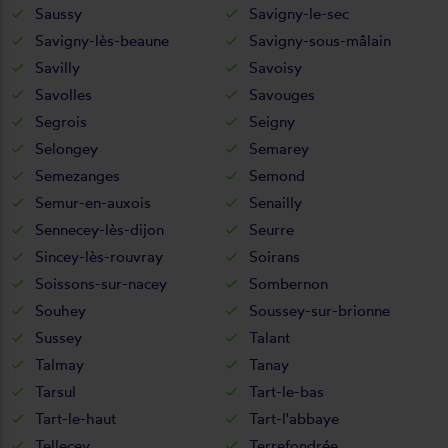
Saussy
Savigny-le-sec
Savigny-lès-beaune
Savigny-sous-mâlain
Savilly
Savoisy
Savolles
Savouges
Segrois
Seigny
Selongey
Semarey
Semezanges
Semond
Semur-en-auxois
Senailly
Sennecey-lès-dijon
Seurre
Sincey-lès-rouvray
Soirans
Soissons-sur-nacey
Sombernon
Souhey
Soussey-sur-brionne
Sussey
Talant
Talmay
Tanay
Tarsul
Tart-le-bas
Tart-le-haut
Tart-l'abbaye
Tellecey
Terrefondrée