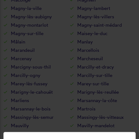
Magny-la-ville
Magny-lambert
Magny-lès-aubigny
Magny-lès-villers
Magny-montarlot
Magny-saint-médard
Magny-sur-tille
Maisey-le-duc
Mâlain
Manlay
Marandeuil
Marcellois
Marcenay
Marcheseuil
Marcigny-sous-thil
Marcilly-et-dracy
Marcilly-ogny
Marcilly-sur-tille
Marey-lès-fussey
Marey-sur-tille
Marigny-le-cahouët
Marigny-lès-reullée
Marliens
Marsannay-la-côte
Marsannay-le-bois
Martrois
Massingy-lès-semur
Massingy-lès-vitteaux
Mauvilly
Mavilly-mandelot
Maxilly-sur-saône
Meilly-sur-rouvres