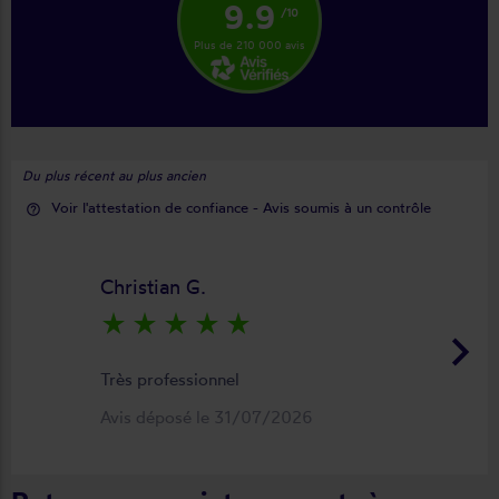
9.9
/10
Plus de 210 000 avis
Du plus récent au plus ancien
Voir l'attestation de confiance - Avis soumis à un contrôle
help_outline
Christian G.
star_rate
star_rate
star_rate
star_rate
star_rate
keyboard_arrow_right
Très professionnel
Avis déposé le 31/07/2026