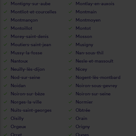
Montigny-sur-aube
Montlay-en-auxois
Montliot-et-courcelles
Montmain
Montmançon
Montmoyen
Montoillot
Montot
Morey-saint-denis
Mosson
Moutiers-saint-jean
Musigny
Mussy-la-fosse
Nan-sous-thil
Nantoux
Nesle-et-massoult
Neuilly-lès-dijon
Nicey
Nod-sur-seine
Nogent-lès-montbard
Noidan
Noiron-sous-gevrey
Noiron-sur-bèze
Noiron-sur-seine
Norges-la-ville
Normier
Nuits-saint-georges
Obtrée
Oisilly
Orain
Orgeux
Origny
Orret
Ouges