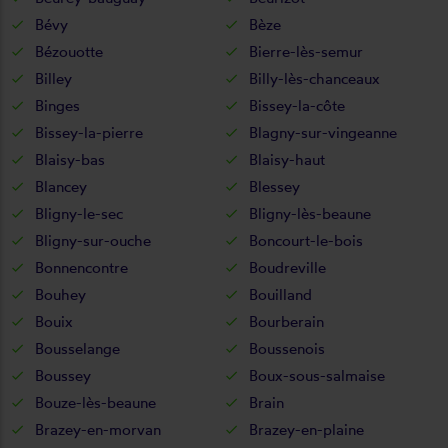
Bévy
Bèze
Bézouotte
Bierre-lès-semur
Billey
Billy-lès-chanceaux
Binges
Bissey-la-côte
Bissey-la-pierre
Blagny-sur-vingeanne
Blaisy-bas
Blaisy-haut
Blancey
Blessey
Bligny-le-sec
Bligny-lès-beaune
Bligny-sur-ouche
Boncourt-le-bois
Bonnencontre
Boudreville
Bouhey
Bouilland
Bouix
Bourberain
Bousselange
Boussenois
Boussey
Boux-sous-salmaise
Bouze-lès-beaune
Brain
Brazey-en-morvan
Brazey-en-plaine