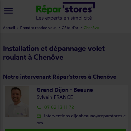
menu
Accueil
Prendre rendez-vous
Côte-d'or
Chenôve
Installation et dépannage volet
roulant à Chenôve
Notre intervenant Répar'stores à Chenôve
Grand Dijon - Beaune
Sylvain FRANCE
07 62 13 11 72
local_phone
interventions.dijonbeaune@reparstores.c
mail_outline
om