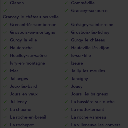
Glanon
Gomméville
Grancey-sur-ource
Grancey-le-château-neuvelle
Grenant-lès-sombernon
Grésigny-sainte-reine
Grosbois-en-montagne
Grosbois-lès-tichey
Gurgy-la-ville
Gurgy-le-château
Hauteroche
Hauteville-lès-dijon
Heuilley-sur-saône
Is-sur-tille
Ivry-en-montagne
Izeure
Izier
Jailly-les-moulins
Jallanges
Jancigny
Jeux-lès-bard
Jouey
Jours-en-vaux
Jours-lès-baigneux
Juillenay
La bussière-sur-ouche
La chaume
La motte-ternant
La roche-en-brenil
La roche-vanneau
La rochepot
La villeneuve-les-convers