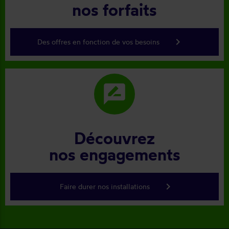
nos forfaits
keyboard_arrow_right
Des offres en fonction de vos besoins
rate_review
Découvrez
nos engagements
keyboard_arrow_right
Faire durer nos installations