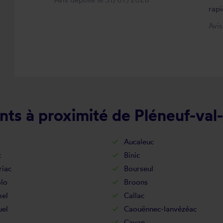
rapi
Avi
nts à proximité de Pléneuf-val
Aucaleuc
t
Binic
riac
Bourseul
lo
Broons
hel
Callac
uel
Caouënnec-lanvézéac
l
Cavan