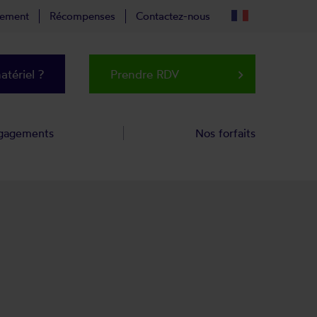
tement
Récompenses
Contactez-nous
tériel ?
Prendre RDV
keyboard_arrow_right
gagements
Nos forfaits