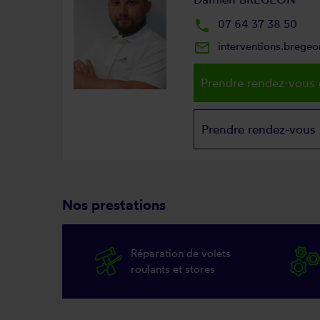
local_phone
07 64 37 38 50
mail_outline
interventions.brege
Prendre rendez-vous 
Prendre rendez-vous
Nos prestations
Réparation de volets
roulants et stores