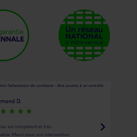
Voir l'attestation de confiance - Avis soumis à un contrôle
ymond D.
star_rate
star_rate
star_rate
star_rate
keyboard_arrow_right
las est compétent et très
able. Merci pour son intervention