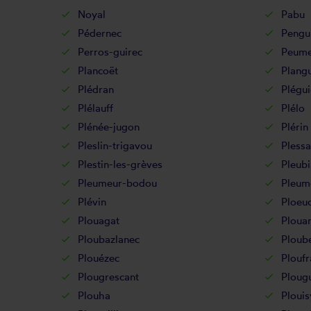
Noyal
Pabu
Pédernec
Pengui
Perros-guirec
Peumer
Plancoët
Plang
Plédran
Plégui
Plélauff
Plélo
Plénée-jugon
Plérin
Pleslin-trigavou
Plessa
Plestin-les-grèves
Pleubi
Pleumeur-bodou
Pleum
Plévin
Ploeuc
Plouagat
Plouar
Ploubazlanec
Ploub
Plouézec
Plouf
Plougrescant
Ploug
Plouha
Plouis