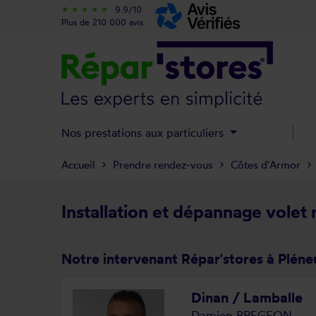
9.9/10
star_rate
star_rate
star_rate
star_rate
star_rate
Plus de 210 000 avis
Nos prestations aux particuliers
Accueil
Prendre rendez-vous
Côtes d'Armor
Installation et dépannage volet 
Notre intervenant Répar'stores à Pléne
Dinan / Lamballe
Damien BREGEON