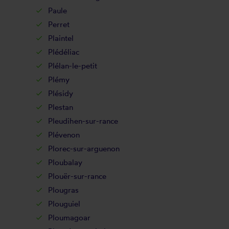
Paule
Perret
Plaintel
Plédéliac
Plélan-le-petit
Plémy
Plésidy
Plestan
Pleudihen-sur-rance
Plévenon
Plorec-sur-arguenon
Ploubalay
Plouër-sur-rance
Plougras
Plouguiel
Ploumagoar