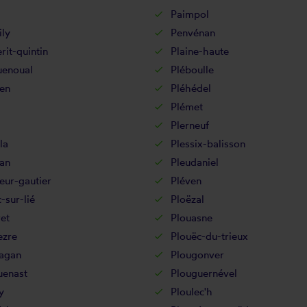
Paimpol
ly
Penvénan
it-quintin
Plaine-haute
uenoual
Pléboulle
en
Pléhédel
Plémet
Plerneuf
la
Plessix-balisson
an
Pleudaniel
eur-gautier
Pléven
-sur-lié
Ploëzal
et
Plouasne
ezre
Plouëc-du-trieux
ragan
Plougonver
uenast
Plouguernével
y
Ploulec'h