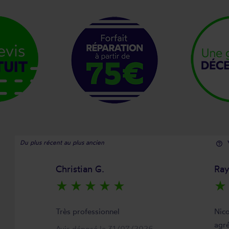
Du plus récent au plus ancien
help_outline
Christian G.
Ra
star_rate
star_rate
star_rate
star_rate
star_rate
star_rate
Très professionnel
Nico
agré
Avis déposé le 31/07/2026