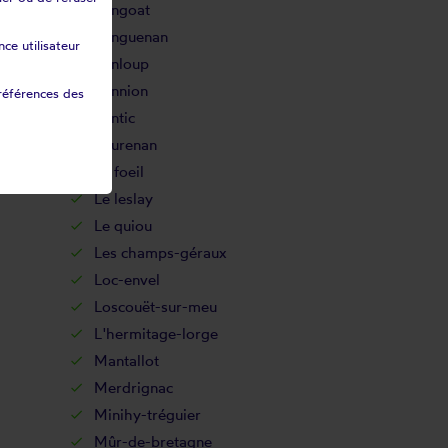
Langoat
Languenan
ce utilisateur
Lanloup
Lannion
références des
Lantic
Laurenan
Le foeil
Le leslay
Le quiou
Les champs-géraux
Loc-envel
Loscouët-sur-meu
L'hermitage-lorge
Mantallot
Merdrignac
Minihy-tréguier
Mûr-de-bretagne