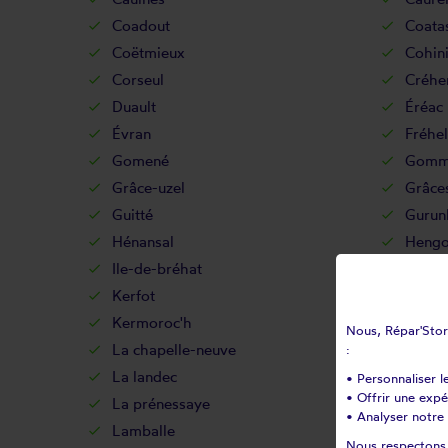
Coadout
Coata
Coëtmieux
Cohin
Corseul
Créhe
Duault
Éréac
Évran
Fréhel
Gomené
Gomm
Grâce-uzel
Grâce
Guitté
Gurun
Hénansal
Hengo
Ile-de-bréhat
Illifaut
Kerfot
Kergr
Kermoroc'h
Kerpe
Nous, Répar'Store
La chapelle-neuve
La ch
:
La landec
La ma
• Personnaliser l
• Offrir une exp
La prénessaye
La roc
• Analyser notre 
Lamballe
Lanci
Nous respectons v