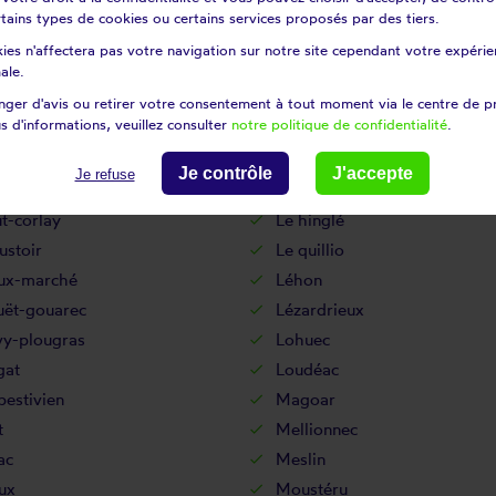
ns
Langast
certains types de cookies ou certains services proposés par des tiers.
olay-sur-rance
Languédias
ies n'affectera pas votre navigation sur notre site cependant votre expérien
at
Lanleff
ale.
odez
Lannebert
ger d'avis ou retirer votre consentement à tout moment via le centre de p
s d'informations, veuillez consulter
notre politique de confidentialité
.
ain
Lanrodec
lec
Lanvollon
Je contrôle
J'accepte
Je refuse
mbout
Le faouët
t-corlay
Le hinglé
ustoir
Le quillio
eux-marché
Léhon
uët-gouarec
Lézardrieux
vy-plougras
Lohuec
gat
Loudéac
estivien
Magoar
t
Mellionnec
ac
Meslin
ux
Moustéru