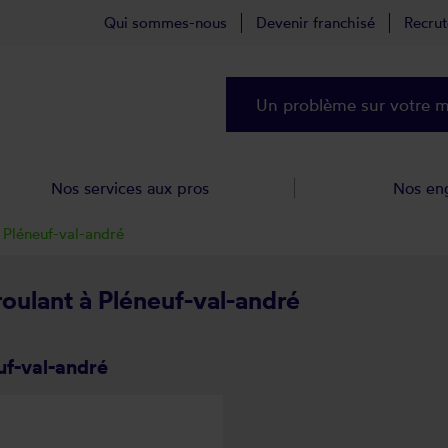
Qui sommes-nous
Devenir franchisé
Recru
Un problème sur votre ma
Nos services aux pros
Nos en
Pléneuf-val-andré
roulant à Pléneuf-val-andré
uf-val-andré