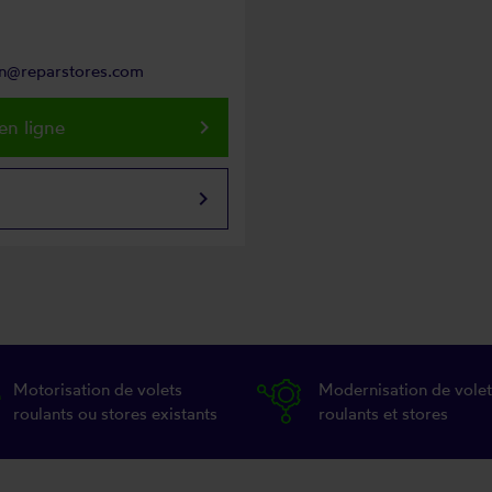
on@reparstores.com
keyboard_arrow_right
en ligne
keyboard_arrow_right
Motorisation de volets
Modernisation de volet
roulants ou stores existants
roulants et stores