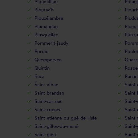
Ploumilliau
Plouné
Plourac'h
Plour
Plouzélambre
Pludua
Plumaudan
Pluma
Plusquellec
Plussu
Pommerit-jaudy
Pomme
Pordic
Pould
Quemperven
Quess
Quintin
Rospe
Ruca
Runan
Saint-alban
Saint
Saint-brandan
Saint-
Saint-carreuc
Saint-
Saint-connec
Saint-
Saint-etienne-du-gué-de-l'isle
Saint-
Saint-gilles-du-mené
Saint-
Saint-glen
Saint