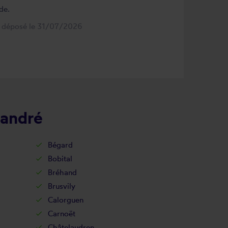
de.
s déposé le 31/07/2026
-andré
Bégard
Bobital
Bréhand
Brusvily
Calorguen
Carnoët
Châtelaudren