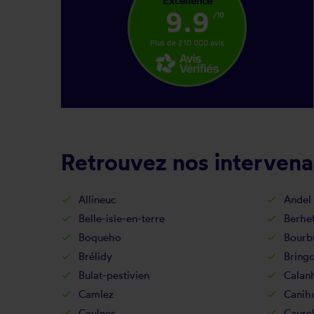
Excellence
9.9
/10
Plus de 210 000 avis
Retrouvez nos intervena
Allineuc
Andel
Belle-isle-en-terre
Berhe
Boqueho
Bourb
Brélidy
Bringo
Bulat-pestivien
Calan
Camlez
Canih
Caulnes
Caure