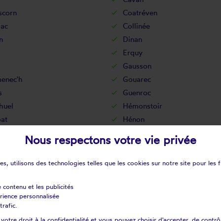
scorn
Coatréven
iac
Collinée
n
Dinan
Erquy
Gausson
enec'h
Gouarec
s
Guenroc
huel
Hémonstoir
at
Hénon
Jugon-les-lacs
Nous respectons votre vie privée
ist-moëlou
Kerien
rt
La bouillie
s, utilisons des technologies telles que les cookies sur notre site pour les f
èze
La ferrière
lhoure
La méaugon
e contenu et les publicités
érience personnalisée
he-derrien
La Roche-Jaudy
trafic.
eux
Landebaëron
otre droit à la confidentialité et vous pouvez choisir d'accepter, de contrô