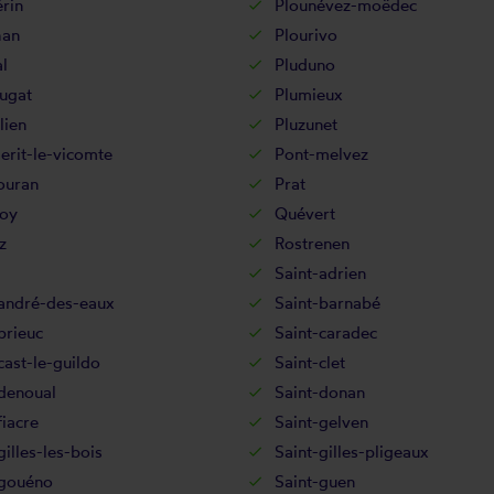
rin
Plounévez-moëdec
han
Plourivo
l
Pluduno
ugat
Plumieux
lien
Pluzunet
rit-le-vicomte
Pont-melvez
ouran
Prat
oy
Quévert
z
Rostrenen
Saint-adrien
-andré-des-eaux
Saint-barnabé
brieuc
Saint-caradec
cast-le-guildo
Saint-clet
denoual
Saint-donan
fiacre
Saint-gelven
gilles-les-bois
Saint-gilles-pligeaux
-gouéno
Saint-guen