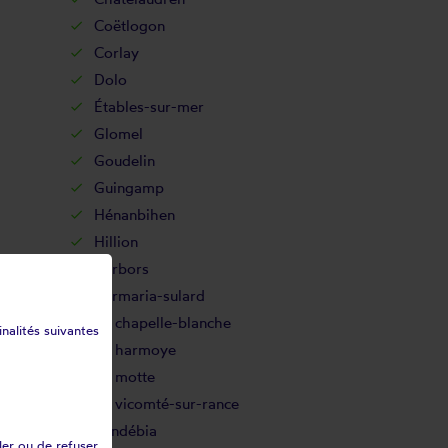
Coëtlogon
Corlay
Dolo
Étables-sur-mer
Glomel
Goudelin
Guingamp
Hénanbihen
Hillion
Kerbors
Kermaria-sulard
La chapelle-blanche
inalités suivantes
La harmoye
La motte
La vicomté-sur-rance
Landébia
ler ou de refuser