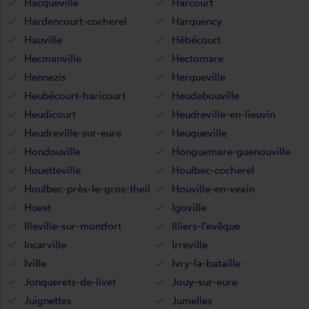
Hacqueville
Harcourt
Hardencourt-cocherel
Harquency
Hauville
Hébécourt
Hecmanville
Hectomare
Hennezis
Herqueville
Heubécourt-haricourt
Heudebouville
Heudicourt
Heudreville-en-lieuvin
Heudreville-sur-eure
Heuqueville
Hondouville
Honguemare-guenouville
Houetteville
Houlbec-cocherel
Houlbec-près-le-gros-theil
Houville-en-vexin
Huest
Igoville
Illeville-sur-montfort
Illiers-l'evêque
Incarville
Irreville
Iville
Ivry-la-bataille
Jonquerets-de-livet
Jouy-sur-eure
Juignettes
Jumelles