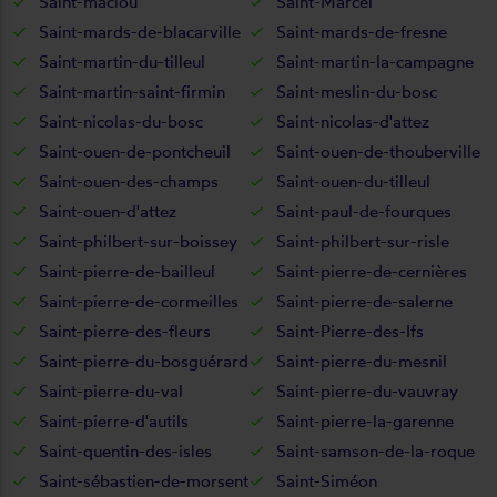
Saint-maclou
Saint-Marcel
Saint-mards-de-blacarville
Saint-mards-de-fresne
Saint-martin-du-tilleul
Saint-martin-la-campagne
Saint-martin-saint-firmin
Saint-meslin-du-bosc
Saint-nicolas-du-bosc
Saint-nicolas-d'attez
Saint-ouen-de-pontcheuil
Saint-ouen-de-thouberville
Saint-ouen-des-champs
Saint-ouen-du-tilleul
Saint-ouen-d'attez
Saint-paul-de-fourques
Saint-philbert-sur-boissey
Saint-philbert-sur-risle
Saint-pierre-de-bailleul
Saint-pierre-de-cernières
Saint-pierre-de-cormeilles
Saint-pierre-de-salerne
Saint-pierre-des-fleurs
Saint-Pierre-des-Ifs
Saint-pierre-du-bosguérard
Saint-pierre-du-mesnil
Saint-pierre-du-val
Saint-pierre-du-vauvray
Saint-pierre-d'autils
Saint-pierre-la-garenne
Saint-quentin-des-isles
Saint-samson-de-la-roque
Saint-sébastien-de-morsent
Saint-Siméon