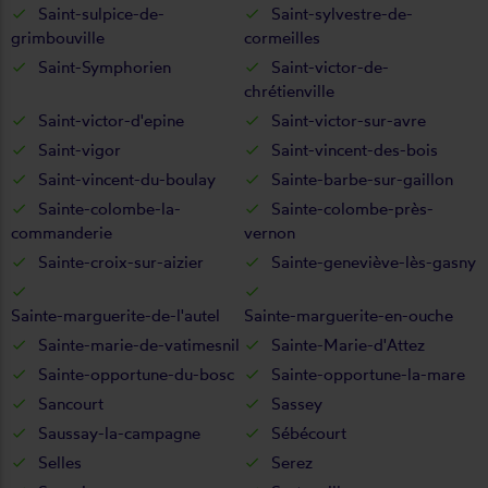
Saint-sulpice-de-
Saint-sylvestre-de-
grimbouville
cormeilles
Saint-Symphorien
Saint-victor-de-
chrétienville
Saint-victor-d'epine
Saint-victor-sur-avre
Saint-vigor
Saint-vincent-des-bois
Saint-vincent-du-boulay
Sainte-barbe-sur-gaillon
Sainte-colombe-la-
Sainte-colombe-près-
commanderie
vernon
Sainte-croix-sur-aizier
Sainte-geneviève-lès-gasny
Sainte-marguerite-de-l'autel
Sainte-marguerite-en-ouche
Sainte-marie-de-vatimesnil
Sainte-Marie-d'Attez
Sainte-opportune-du-bosc
Sainte-opportune-la-mare
Sancourt
Sassey
Saussay-la-campagne
Sébécourt
Selles
Serez