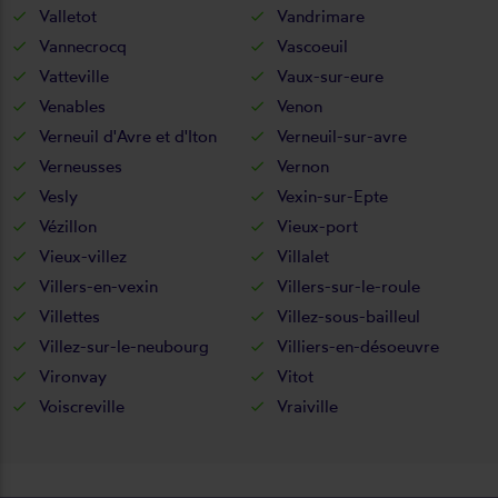
Valletot
Vandrimare
Vannecrocq
Vascoeuil
Vatteville
Vaux-sur-eure
Venables
Venon
Verneuil d'Avre et d'Iton
Verneuil-sur-avre
Verneusses
Vernon
Vesly
Vexin-sur-Epte
Vézillon
Vieux-port
Vieux-villez
Villalet
Villers-en-vexin
Villers-sur-le-roule
Villettes
Villez-sous-bailleul
Villez-sur-le-neubourg
Villiers-en-désoeuvre
Vironvay
Vitot
Voiscreville
Vraiville