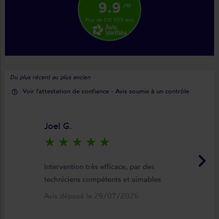
9.9
/10
Plus de 210 000 avis
Du plus récent au plus ancien
Voir l'attestation de confiance - Avis soumis à un contrôle
help_outline
Joel G.
star_rate
star_rate
star_rate
star_rate
star_rate
keyboard_arrow_right
Intervention très efficace, par des
techniciens compétents et aimables
Avis déposé le 29/07/2026