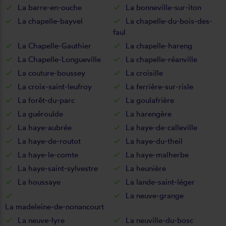
La barre-en-ouche
La bonneville-sur-iton
La chapelle-bayvel
La chapelle-du-bois-des-
faul
La Chapelle-Gauthier
La chapelle-hareng
La Chapelle-Longueville
La chapelle-réanville
La couture-boussey
La croisille
La croix-saint-leufroy
La ferrière-sur-risle
La forêt-du-parc
La goulafrière
La guéroulde
La harengère
La haye-aubrée
La haye-de-calleville
La haye-de-routot
La haye-du-theil
La haye-le-comte
La haye-malherbe
La haye-saint-sylvestre
La heunière
La houssaye
La lande-saint-léger
La neuve-grange
La madeleine-de-nonancourt
La neuve-lyre
La neuville-du-bosc