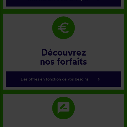
euro
Découvrez
nos forfaits
keyboard_arrow_right
Des offres en fonction de vos besoins
rate_review