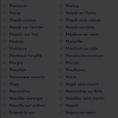
Menneval
Mercey
Merey
Mesnil-en-Ouche
Mesnil-rousset
Mesnil-sous-vienne
Mesnil-sur-l'estrée
Mesnil-verclives
Mesnils-sur-Iton
Mézières-en-vexin
Miserey
Moisville
Montaure
Montfort-sur-risle
Montreuil-l'argillé
Morainville-jouveaux
Morgny
Morsan
Mouettes
Mouflaines
Mousseaux-neuville
Muids
Muzy
Nagel-séez-mesnil
Nassandres
Nassandres sur Risle
Neaufles-auvergny
Neaufles-saint-martin
Neuville-sur-authou
Noards
Nogent-le-sec
Nojeon-en-vexin