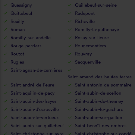
Quessigny
Quillebeuf-sur-seine
Quittebeuf
Radepont
Reuilly
Richeville
Roman
Romilly-la-puthenaye
Romilly-sur-andelle
Rosay-sur-lieure
Rouge-perriers
Rougemontiers
Routot
Rouvray
Rugles
Sacquenville
Saint-agnan-de-cernières
Saint-amand-des-hautes-terres
Saint-andré-de-l'eure
Saint-antonin-de-sommaire
Saint-aquilin-de-pacy
Saint-aubin-de-scellon
Saint-aubin-des-hayes
Saint-aubin-du-thenney
Saint-aubin-d'ecrosville
Saint-aubin-le-guichard
Saint-aubin-le-vertueux
Saint-aubin-sur-gaillon
Saint-aubin-sur-quillebeuf
Saint-benoît-des-ombres
Saint-christophe-sur-avre
Saint-christophe-sur-condé