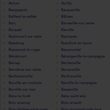
Aviron
Avrilly
Bacquepuis
Bacqueville
Bailleul-la-vallée
Bâlines
Barc
Barneville-sur-seine
Barquet
Barville
Bazincourt-sur-epte
Bazoques
Beaubray
Beauficel-en-lyons
Beaumont-le-roger
Beaumontel
Bémécourt
Bérengeville-la-campagne
Bernay
Bernienville
Bernières-sur-seine
Bernouville
Berthenonville
Berthouville
Berville-en-roumois
Berville-la-campagne
Berville-sur-mer
Beuzeville
Bézu-la-forêt
Bézu-saint-eloi
Bois-anzeray
Bois-arnault
Bois-jérôme-saint-ouen
Bois-normand-près-lyre