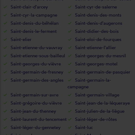
Saint-clair-d'arcey
Saint-cyr-de-salerne
Saint-cyr-la-campagne
Saint-denis-des-monts
Saint-denis-du-béhélan
Saint-denis-d'augerons
Saint-denis-le-ferment
Saint-didier-des-bois
Saint-elier
Saint-eloi-de-fourques
Saint-etienne-du-vauvray
Saint-etienne-l'allier
Saint-etienne-sous-bailleul
Saint-georges-du-mesnil
Saint-georges-du-vièvre
Saint-georges-motel
Saint-germain-de-fresney
Saint-germain-de-pasquier
Saint-germain-des-angles
Saint-germain-la-
campagne
Saint-germain-sur-avre
Saint-germain-village
Saint-grégoire-du-vièvre
Saint-jean-de-la-léqueraye
Saint-jean-du-thenney
Saint-julien-de-la-liègue
Saint-laurent-du-tencement
Saint-léger-de-rôtes
Saint-léger-du-gennetey
Saint-luc