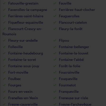
Fatouville-grestain
Fauville
Faverolles-la-campagne
Ferrières-haut-clocher
Ferrières-saint-hilaire
Feuguerolles
Fiquefleur-equainville
Flancourt-catelon
Flancourt-Crescy-en-
Fleury-la-forêt
Roumois
Fleury-sur-andelle
Flipou
Folleville
Fontaine-bellenger
Fontaine-heudebourg
Fontaine-la-louvet
Fontaine-la-soret
Fontaine-l'abbé
Fontaine-sous-jouy
Forêt-la-folie
Fort-moville
Foucrainville
Foulbec
Fouqueville
Fourges
Fourmetot
Fours-en-vexin
Franqueville
Frenelles-en-Vexin
Freneuse-sur-risle
Fresne-cauverville
Fresne-l'archevêque