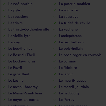
La noë-poulain
La poterie-mathieu
La pyle
La roquette
La roussière
La saussaye
La trinité
La trinité-de-réville
La trinité-de-thouberville
La vacherie
La vieille-lyre
Landepéreuse
Launay
Le bec-hellouin
Le bec-thomas
Le bois-hellain
Le Bosc du Theil
Le bosc-roger-en-roumois
Le boulay-morin
Le cormier
Le Favril
Le fidelaire
Le gros-theil
Le landin
Le Lesme
Le mesnil-fuguet
Le mesnil-hardray
Le mesnil-jourdain
Le Mesnil-Saint-Jean
Le neubourg
Le noyer-en-ouche
Le Perrey
Le planquay
Le plessis-grohan