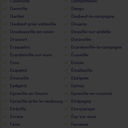
Cuverville
Dampsmesnil
Damville
Dangu
Dardez
Daubeuf-la-campagne
Daubeuf-près-vatteville
Douains
Doudeauville-en-vexin
Douville-sur-andelle
Drucourt
Duranville
Ecaquelon
Ecardenville-la-campagne
Ecardenville-sur-eure
Écauville
Ecos
Ecouis
Ecquetot
Émalleville
Émanville
Epaignes
Epégard
Epinay
Epreville-en-lieuvin
Epreville-en-roumois
Epreville-près-le-neubourg
Etrépagny
Etréville
Eturqueraye
Évreux
Ézy-sur-eure
Fains
Farceaux