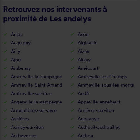
Retrouvez nos intervenants à
proximité de Les andelys
Aclou
Acon
Acquigny
Aigleville
Ailly
Aizier
Ajou
Alizay
Ambenay
Amécourt
Amfreville-la-campagne
Amfreville-les-Champs
Amfreville-Saint-Amand
Amfreville-sous-les-monts
Amfreville-sur-iton
Andé
Angerville-la-campagne
Appeville-annebault
Armentières-sur-avre
Arnières-sur-iton
Asnières
Aubevoye
Aulnay-sur-iton
Autheuil-authouillet
Authevernes
Authou