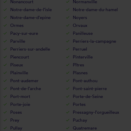
Nonancourt
Normanville
Notre-dame-de-l'isle
Notre-dame-du-hamel
Notre-dame-d'epine
Noyers
Ormes
Orvaux
Pacy-sur-eure
Panilleuse
Parville
Perriers-la-campagne
Perriers-sur-andelle
Perruel
Piencourt
Pinterville
Piseux
Pîtres
Plainville
Plasnes
Pont-audemer
Pont-authou
Pont-de-l'arche
Pont-saint-pierre
Port-mort
Porte-de-Seine
Porte-joie
Portes
Poses
Pressagny-l'orgueilleux
Prey
Puchay
Pullay
Quatremare