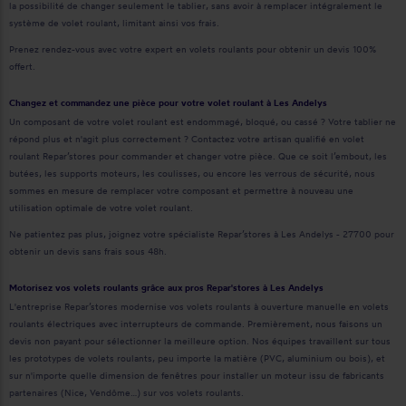
la possibilité de changer seulement le tablier, sans avoir à remplacer intégralement le
système de volet roulant, limitant ainsi vos frais.
Prenez rendez-vous avec votre expert en volets roulants pour obtenir un devis 100%
offert.
Changez et commandez une pièce pour votre volet roulant à Les Andelys
Un composant de votre volet roulant est endommagé, bloqué, ou cassé ? Votre tablier ne
répond plus et n'agit plus correctement ? Contactez votre artisan qualifié en volet
roulant Repar’stores pour commander et changer votre pièce. Que ce soit l’embout, les
butées, les supports moteurs, les coulisses, ou encore les verrous de sécurité, nous
sommes en mesure de remplacer votre composant et permettre à nouveau une
utilisation optimale de votre volet roulant.
Ne patientez pas plus, joignez votre spécialiste Repar’stores à Les Andelys - 27700 pour
obtenir un devis sans frais sous 48h.
Motorisez vos volets roulants grâce aux pros Repar'stores à Les Andelys
L'entreprise Repar’stores modernise vos volets roulants à ouverture manuelle en volets
roulants électriques avec interrupteurs de commande. Premièrement, nous faisons un
devis non payant pour sélectionner la meilleure option. Nos équipes travaillent sur tous
les prototypes de volets roulants, peu importe la matière (PVC, aluminium ou bois), et
sur n'importe quelle dimension de fenêtres pour installer un moteur issu de fabricants
partenaires (Nice, Vendôme…) sur vos volets roulants.