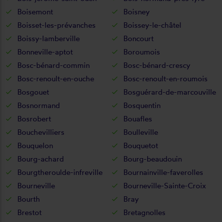
Boisemont
Boisney
Boisset-les-prévanches
Boissey-le-châtel
Boissy-lamberville
Boncourt
Bonneville-aptot
Boroumois
Bosc-bénard-commin
Bosc-bénard-crescy
Bosc-renoult-en-ouche
Bosc-renoult-en-roumois
Bosgouet
Bosguérard-de-marcouville
Bosnormand
Bosquentin
Bosrobert
Bouafles
Bouchevilliers
Boulleville
Bouquelon
Bouquetot
Bourg-achard
Bourg-beaudouin
Bourgtheroulde-infreville
Bournainville-faverolles
Bourneville
Bourneville-Sainte-Croix
Bourth
Bray
Brestot
Bretagnolles