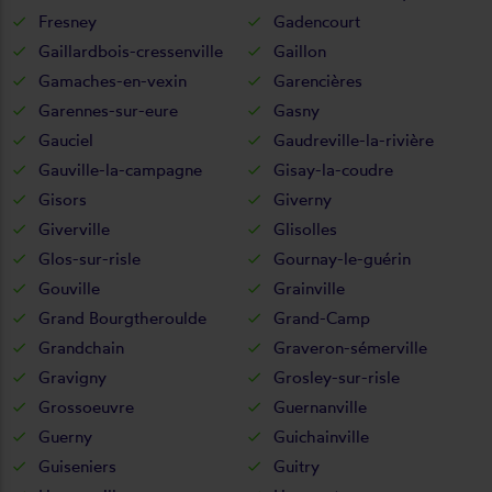
Fresney
Gadencourt
Gaillardbois-cressenville
Gaillon
Gamaches-en-vexin
Garencières
Garennes-sur-eure
Gasny
Gauciel
Gaudreville-la-rivière
Gauville-la-campagne
Gisay-la-coudre
Gisors
Giverny
Giverville
Glisolles
Glos-sur-risle
Gournay-le-guérin
Gouville
Grainville
Grand Bourgtheroulde
Grand-Camp
Grandchain
Graveron-sémerville
Gravigny
Grosley-sur-risle
Grossoeuvre
Guernanville
Guerny
Guichainville
Guiseniers
Guitry