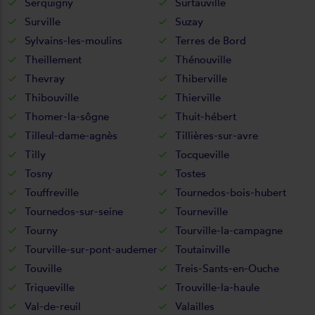
Serquigny
Surtauville
Surville
Suzay
Sylvains-les-moulins
Terres de Bord
Theillement
Thénouville
Thevray
Thiberville
Thibouville
Thierville
Thomer-la-sôgne
Thuit-hébert
Tilleul-dame-agnès
Tillières-sur-avre
Tilly
Tocqueville
Tosny
Tostes
Touffreville
Tournedos-bois-hubert
Tournedos-sur-seine
Tourneville
Tourny
Tourville-la-campagne
Tourville-sur-pont-audemer
Toutainville
Touville
Treis-Sants-en-Ouche
Triqueville
Trouville-la-haule
Val-de-reuil
Valailles