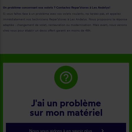
Un problème concernant vos volets ? Contactez Repar’stores à Les Andelys!
Si vous faîtes face à un problème avec vos volets roulants, ne tardez pas, et appelez
immédiatement nos techniciens Repar’stores à Les Andelys. Nous proposons la réponse
adaptée : changement de volet, restauration ou modernisation. Mais avant, nous venons
chez vous pour établir un devis offert garanti en moins de 48h.
help_outline
J'ai un problème
sur mon matériel
keyboard_arrow_right
Nous vous aidons à en savoir plus