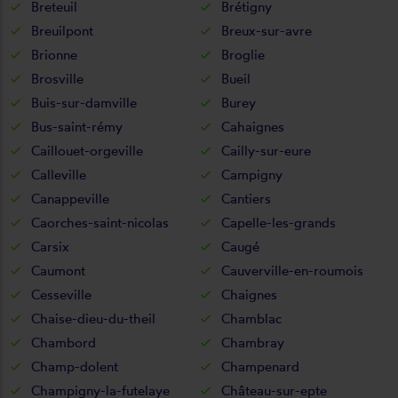
Breteuil
Brétigny
Breuilpont
Breux-sur-avre
Brionne
Broglie
Brosville
Bueil
Buis-sur-damville
Burey
Bus-saint-rémy
Cahaignes
Caillouet-orgeville
Cailly-sur-eure
Calleville
Campigny
Canappeville
Cantiers
Caorches-saint-nicolas
Capelle-les-grands
Carsix
Caugé
Caumont
Cauverville-en-roumois
Cesseville
Chaignes
Chaise-dieu-du-theil
Chamblac
Chambord
Chambray
Champ-dolent
Champenard
Champigny-la-futelaye
Château-sur-epte