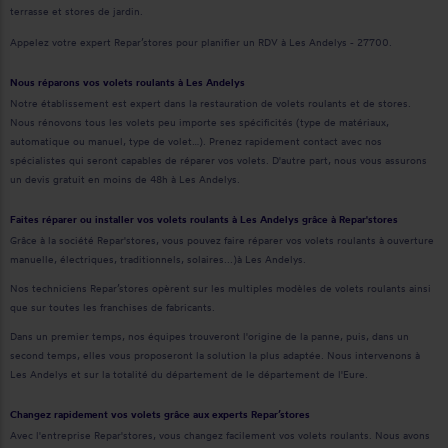
terrasse et stores de jardin.
Appelez votre expert Repar’stores pour planifier un RDV à Les Andelys - 27700.
Nous réparons vos volets roulants à Les Andelys
Notre établissement est expert dans la restauration de volets roulants et de stores.
Nous rénovons tous les volets peu importe ses spécificités (type de matériaux,
automatique ou manuel, type de volet…). Prenez rapidement contact avec nos
spécialistes qui seront capables de réparer vos volets. D'autre part, nous vous assurons
un devis gratuit en moins de 48h à Les Andelys.
Faites réparer ou installer vos volets roulants à Les Andelys grâce à Repar'stores
Grâce à la société Repar'stores, vous pouvez faire réparer vos volets roulants à ouverture
manuelle, électriques, traditionnels, solaires...)à Les Andelys.
Nos techniciens Repar’stores opèrent sur les multiples modèles de volets roulants ainsi
que sur toutes les franchises de fabricants.
Dans un premier temps, nos équipes trouveront l'origine de la panne, puis, dans un
second temps, elles vous proposeront la solution la plus adaptée. Nous intervenons à
Les Andelys et sur la totalité du département de le département de l'Eure.
Changez rapidement vos volets grâce aux experts Repar’stores
Avec l'entreprise Repar'stores, vous changez facilement vos volets roulants. Nous avons