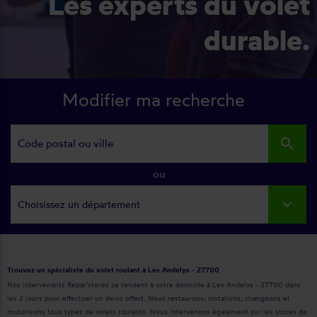
Les experts du volet
durable.
Modifier ma recherche
search
ou
Choisissez un département
Trouvez un spécialiste du volet roulant à Les Andelys - 27700
Nos intervenants Repar’stores se rendent à votre domicile à Les Andelys - 27700 dans
les 2 jours pour effectuer un devis offert. Nous restaurons, installons, changeons et
motorisons tous types de volets roulants. Nous intervenons également sur les stores de