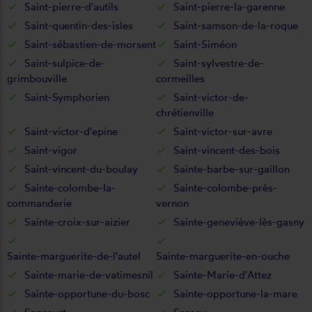
Saint-pierre-d'autils
Saint-pierre-la-garenne
Saint-quentin-des-isles
Saint-samson-de-la-roque
Saint-sébastien-de-morsent
Saint-Siméon
Saint-sulpice-de-
Saint-sylvestre-de-
grimbouville
cormeilles
Saint-Symphorien
Saint-victor-de-
chrétienville
Saint-victor-d'epine
Saint-victor-sur-avre
Saint-vigor
Saint-vincent-des-bois
Saint-vincent-du-boulay
Sainte-barbe-sur-gaillon
Sainte-colombe-la-
Sainte-colombe-près-
commanderie
vernon
Sainte-croix-sur-aizier
Sainte-geneviève-lès-gasny
Sainte-marguerite-de-l'autel
Sainte-marguerite-en-ouche
Sainte-marie-de-vatimesnil
Sainte-Marie-d'Attez
Sainte-opportune-du-bosc
Sainte-opportune-la-mare