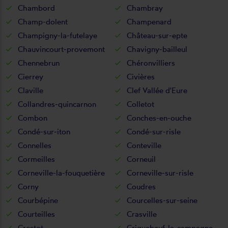
Chambord
Chambray
Champ-dolent
Champenard
Champigny-la-futelaye
Château-sur-epte
Chauvincourt-provemont
Chavigny-bailleul
Chennebrun
Chéronvilliers
Cierrey
Civières
Claville
Clef Vallée d'Eure
Collandres-quincarnon
Colletot
Combon
Conches-en-ouche
Condé-sur-iton
Condé-sur-risle
Connelles
Conteville
Cormeilles
Corneuil
Corneville-la-fouquetière
Corneville-sur-risle
Corny
Coudres
Courbépine
Courcelles-sur-seine
Courteilles
Crasville
Crestot
Criquebeuf-la-campagne