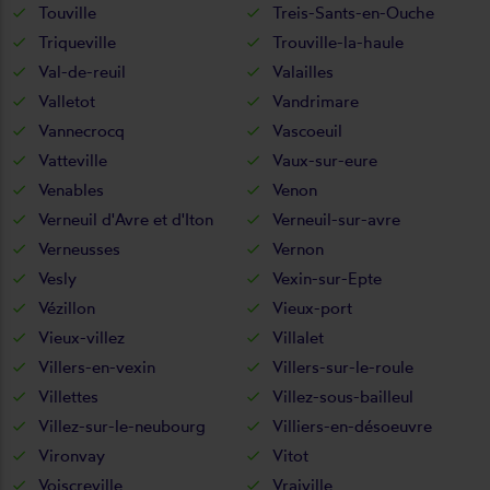
Touville
Treis-Sants-en-Ouche
Triqueville
Trouville-la-haule
Val-de-reuil
Valailles
Valletot
Vandrimare
Vannecrocq
Vascoeuil
Vatteville
Vaux-sur-eure
Venables
Venon
Verneuil d'Avre et d'Iton
Verneuil-sur-avre
Verneusses
Vernon
Vesly
Vexin-sur-Epte
Vézillon
Vieux-port
Vieux-villez
Villalet
Villers-en-vexin
Villers-sur-le-roule
Villettes
Villez-sous-bailleul
Villez-sur-le-neubourg
Villiers-en-désoeuvre
Vironvay
Vitot
Voiscreville
Vraiville