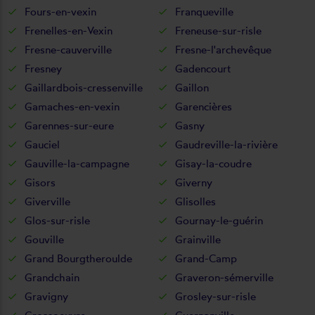
Fours-en-vexin
Franqueville
Frenelles-en-Vexin
Freneuse-sur-risle
Fresne-cauverville
Fresne-l'archevêque
Fresney
Gadencourt
Gaillardbois-cressenville
Gaillon
Gamaches-en-vexin
Garencières
Garennes-sur-eure
Gasny
Gauciel
Gaudreville-la-rivière
Gauville-la-campagne
Gisay-la-coudre
Gisors
Giverny
Giverville
Glisolles
Glos-sur-risle
Gournay-le-guérin
Gouville
Grainville
Grand Bourgtheroulde
Grand-Camp
Grandchain
Graveron-sémerville
Gravigny
Grosley-sur-risle