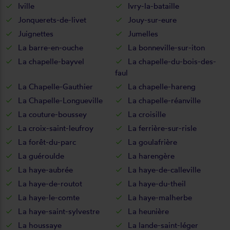
Iville
Ivry-la-bataille
Jonquerets-de-livet
Jouy-sur-eure
Juignettes
Jumelles
La barre-en-ouche
La bonneville-sur-iton
La chapelle-bayvel
La chapelle-du-bois-des-
faul
La Chapelle-Gauthier
La chapelle-hareng
La Chapelle-Longueville
La chapelle-réanville
La couture-boussey
La croisille
La croix-saint-leufroy
La ferrière-sur-risle
La forêt-du-parc
La goulafrière
La guéroulde
La harengère
La haye-aubrée
La haye-de-calleville
La haye-de-routot
La haye-du-theil
La haye-le-comte
La haye-malherbe
La haye-saint-sylvestre
La heunière
La houssaye
La lande-saint-léger