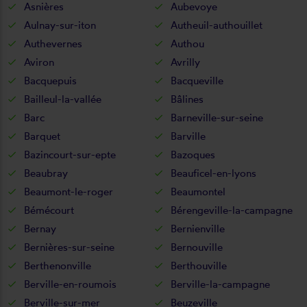
Asnières
Aubevoye
Aulnay-sur-iton
Autheuil-authouillet
Authevernes
Authou
Aviron
Avrilly
Bacquepuis
Bacqueville
Bailleul-la-vallée
Bâlines
Barc
Barneville-sur-seine
Barquet
Barville
Bazincourt-sur-epte
Bazoques
Beaubray
Beauficel-en-lyons
Beaumont-le-roger
Beaumontel
Bémécourt
Bérengeville-la-campagne
Bernay
Bernienville
Bernières-sur-seine
Bernouville
Berthenonville
Berthouville
Berville-en-roumois
Berville-la-campagne
Berville-sur-mer
Beuzeville