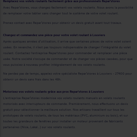
Remplacez vos volets roulants facilement grâce aux professionnels Repar'stores
Avec Repar’stores, vous changez facilement vos volets roulants. Nous avons la possibilité
de remplacer votre tablier sans changer tout le système de votre volet roulant.
Prenez contact avec Repar’stores pour obtenir un devis gratuit avant tout travaux.
Changez et commandez une pièce pour votre volet roulant à Louviers
Après quelques années d’utilisation, il arrive que certaines pièces de votre volet soient
usées. En revanche, il n’est pas toujours indispensable de changer l’intégralité du volet
roulant. Contactez l'entreprise Repar'stores pour commander et remplacer une pièce
usée. Notre société s'occupe de commander et de changer vos pièces cassées, pour que
vous puissiez à nouveau profiter intégralement de vos volets roulants.
Ne perdez pas de temps, appelez votre spécialiste Repar’stores à Louviers - 27400 pour
obtenir un devis sans frais dans les 48h.
Motorisez vos volets roulants grâce aux pros Repar'stores à Louviers
L'entreprise Repar’stores modernise vos volets roulants manuels en volets roulants
motorisés avec interrupteurs de commande. Premièrement, nous effectuons un devis
gratuit pour sélectionner la meilleure solution. Nos artisans travaillent sur tous les
prototypes de volets roulants, de tous les matériaux (PVC, aluminium ou bois), et sur
toutes les grandeurs de fenêtres pour installer un moteur provenant de fabricants
partenaires (Nice, Lakal…) sur vos volets roulants.