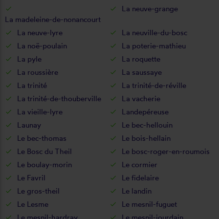
La neuve-grange
La madeleine-de-nonancourt
La neuve-lyre
La neuville-du-bosc
La noë-poulain
La poterie-mathieu
La pyle
La roquette
La roussière
La saussaye
La trinité
La trinité-de-réville
La trinité-de-thouberville
La vacherie
La vieille-lyre
Landepéreuse
Launay
Le bec-hellouin
Le bec-thomas
Le bois-hellain
Le Bosc du Theil
Le bosc-roger-en-roumois
Le boulay-morin
Le cormier
Le Favril
Le fidelaire
Le gros-theil
Le landin
Le Lesme
Le mesnil-fuguet
Le mesnil-hardray
Le mesnil-jourdain