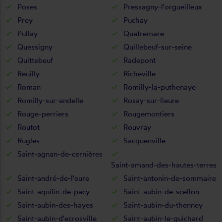
Poses
Pressagny-l'orgueilleux
Prey
Puchay
Pullay
Quatremare
Quessigny
Quillebeuf-sur-seine
Quittebeuf
Radepont
Reuilly
Richeville
Roman
Romilly-la-puthenaye
Romilly-sur-andelle
Rosay-sur-lieure
Rouge-perriers
Rougemontiers
Routot
Rouvray
Rugles
Sacquenville
Saint-agnan-de-cernières
Saint-amand-des-hautes-terres
Saint-andré-de-l'eure
Saint-antonin-de-sommaire
Saint-aquilin-de-pacy
Saint-aubin-de-scellon
Saint-aubin-des-hayes
Saint-aubin-du-thenney
Saint-aubin-d'ecrosville
Saint-aubin-le-guichard