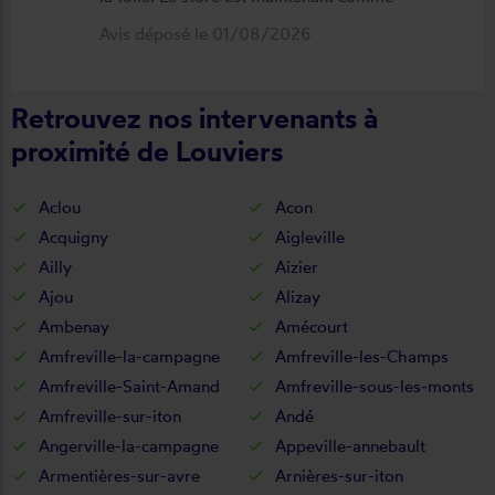
neuf, parfaitement positionné et
Avis déposé le 01/08/2026
fonctionnel. Je recommande vivement
cette entreprise.
Retrouvez nos intervenants à
proximité de Louviers
Aclou
Acon
Acquigny
Aigleville
Ailly
Aizier
Ajou
Alizay
Ambenay
Amécourt
Amfreville-la-campagne
Amfreville-les-Champs
Amfreville-Saint-Amand
Amfreville-sous-les-monts
Amfreville-sur-iton
Andé
Angerville-la-campagne
Appeville-annebault
Armentières-sur-avre
Arnières-sur-iton