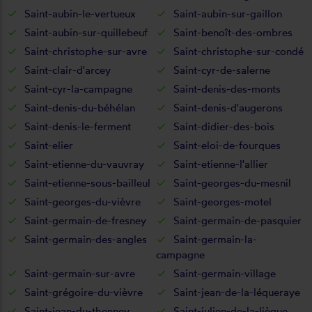
Saint-aubin-le-vertueux
Saint-aubin-sur-gaillon
Saint-aubin-sur-quillebeuf
Saint-benoît-des-ombres
Saint-christophe-sur-avre
Saint-christophe-sur-condé
Saint-clair-d'arcey
Saint-cyr-de-salerne
Saint-cyr-la-campagne
Saint-denis-des-monts
Saint-denis-du-béhélan
Saint-denis-d'augerons
Saint-denis-le-ferment
Saint-didier-des-bois
Saint-elier
Saint-eloi-de-fourques
Saint-etienne-du-vauvray
Saint-etienne-l'allier
Saint-etienne-sous-bailleul
Saint-georges-du-mesnil
Saint-georges-du-vièvre
Saint-georges-motel
Saint-germain-de-fresney
Saint-germain-de-pasquier
Saint-germain-des-angles
Saint-germain-la-
campagne
Saint-germain-sur-avre
Saint-germain-village
Saint-grégoire-du-vièvre
Saint-jean-de-la-léqueraye
Saint-jean-du-thenney
Saint-julien-de-la-liègue