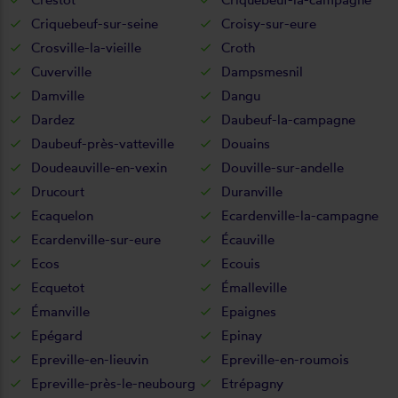
Criquebeuf-sur-seine
Croisy-sur-eure
Crosville-la-vieille
Croth
Cuverville
Dampsmesnil
Damville
Dangu
Dardez
Daubeuf-la-campagne
Daubeuf-près-vatteville
Douains
Doudeauville-en-vexin
Douville-sur-andelle
Drucourt
Duranville
Ecaquelon
Ecardenville-la-campagne
Ecardenville-sur-eure
Écauville
Ecos
Ecouis
Ecquetot
Émalleville
Émanville
Epaignes
Epégard
Epinay
Epreville-en-lieuvin
Epreville-en-roumois
Epreville-près-le-neubourg
Etrépagny