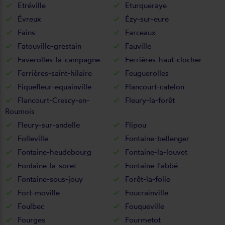
Etréville
Eturqueraye
Évreux
Ézy-sur-eure
Fains
Farceaux
Fatouville-grestain
Fauville
Faverolles-la-campagne
Ferrières-haut-clocher
Ferrières-saint-hilaire
Feuguerolles
Fiquefleur-equainville
Flancourt-catelon
Flancourt-Crescy-en-
Fleury-la-forêt
Roumois
Fleury-sur-andelle
Flipou
Folleville
Fontaine-bellenger
Fontaine-heudebourg
Fontaine-la-louvet
Fontaine-la-soret
Fontaine-l'abbé
Fontaine-sous-jouy
Forêt-la-folie
Fort-moville
Foucrainville
Foulbec
Fouqueville
Fourges
Fourmetot