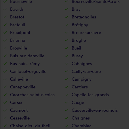
Bourneville
Bourneville-Sainte-Croix
Bourth
Bray
Brestot
Bretagnolles
Breteuil
Brétigny
Breuilpont
Breux-sur-avre
Brionne
Broglie
Brosville
Bueil
Buis-sur-damville
Burey
Bus-saint-rémy
Cahaignes
Caillouet-orgeville
Cailly-sur-eure
Calleville
Campigny
Canappeville
Cantiers
Caorches-saint-nicolas
Capelle-les-grands
Carsix
Caugé
Caumont
Cauverville-en-roumois
Cesseville
Chaignes
Chaise-dieu-du-theil
Chamblac