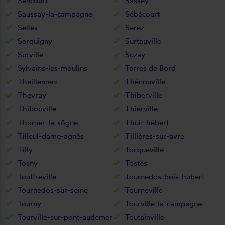
Sancourt
Sassey
Saussay-la-campagne
Sébécourt
Selles
Serez
Serquigny
Surtauville
Surville
Suzay
Sylvains-les-moulins
Terres de Bord
Theillement
Thénouville
Thevray
Thiberville
Thibouville
Thierville
Thomer-la-sôgne
Thuit-hébert
Tilleul-dame-agnès
Tillières-sur-avre
Tilly
Tocqueville
Tosny
Tostes
Touffreville
Tournedos-bois-hubert
Tournedos-sur-seine
Tourneville
Tourny
Tourville-la-campagne
Tourville-sur-pont-audemer
Toutainville