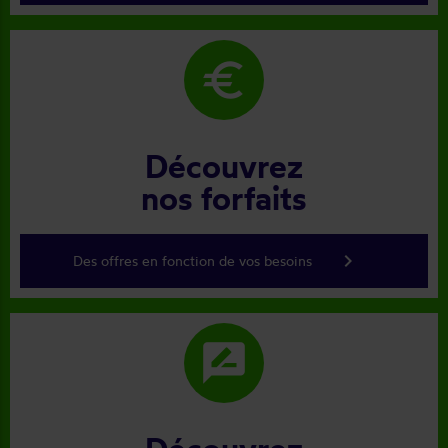
euro
Découvrez
nos forfaits
keyboard_arrow_right
Des offres en fonction de vos besoins
rate_review