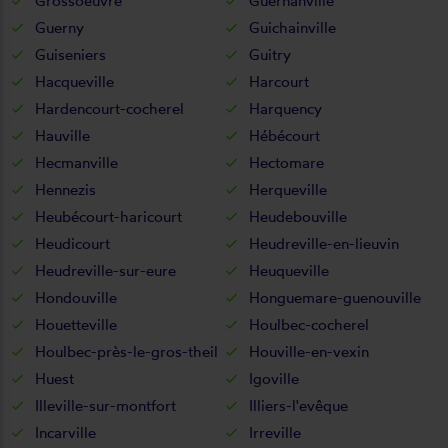
Grossoeuvre
Guernanville
Guerny
Guichainville
Guiseniers
Guitry
Hacqueville
Harcourt
Hardencourt-cocherel
Harquency
Hauville
Hébécourt
Hecmanville
Hectomare
Hennezis
Herqueville
Heubécourt-haricourt
Heudebouville
Heudicourt
Heudreville-en-lieuvin
Heudreville-sur-eure
Heuqueville
Hondouville
Honguemare-guenouville
Houetteville
Houlbec-cocherel
Houlbec-près-le-gros-theil
Houville-en-vexin
Huest
Igoville
Illeville-sur-montfort
Illiers-l'evêque
Incarville
Irreville