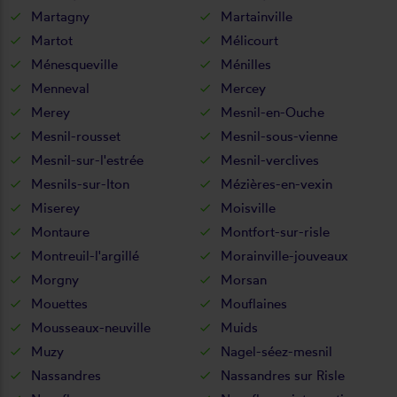
Martagny
Martainville
Martot
Mélicourt
Ménesqueville
Ménilles
Menneval
Mercey
Merey
Mesnil-en-Ouche
Mesnil-rousset
Mesnil-sous-vienne
Mesnil-sur-l'estrée
Mesnil-verclives
Mesnils-sur-Iton
Mézières-en-vexin
Miserey
Moisville
Montaure
Montfort-sur-risle
Montreuil-l'argillé
Morainville-jouveaux
Morgny
Morsan
Mouettes
Mouflaines
Mousseaux-neuville
Muids
Muzy
Nagel-séez-mesnil
Nassandres
Nassandres sur Risle