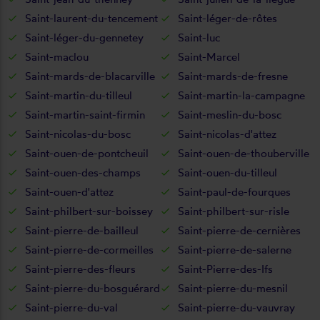
Saint-laurent-du-tencement
Saint-léger-de-rôtes
Saint-léger-du-gennetey
Saint-luc
Saint-maclou
Saint-Marcel
Saint-mards-de-blacarville
Saint-mards-de-fresne
Saint-martin-du-tilleul
Saint-martin-la-campagne
Saint-martin-saint-firmin
Saint-meslin-du-bosc
Saint-nicolas-du-bosc
Saint-nicolas-d'attez
Saint-ouen-de-pontcheuil
Saint-ouen-de-thouberville
Saint-ouen-des-champs
Saint-ouen-du-tilleul
Saint-ouen-d'attez
Saint-paul-de-fourques
Saint-philbert-sur-boissey
Saint-philbert-sur-risle
Saint-pierre-de-bailleul
Saint-pierre-de-cernières
Saint-pierre-de-cormeilles
Saint-pierre-de-salerne
Saint-pierre-des-fleurs
Saint-Pierre-des-Ifs
Saint-pierre-du-bosguérard
Saint-pierre-du-mesnil
Saint-pierre-du-val
Saint-pierre-du-vauvray