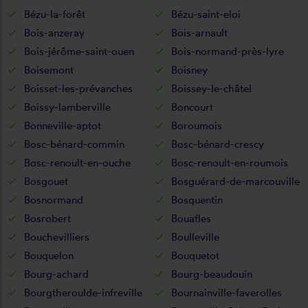
Bézu-la-forêt
Bézu-saint-eloi
Bois-anzeray
Bois-arnault
Bois-jérôme-saint-ouen
Bois-normand-près-lyre
Boisemont
Boisney
Boisset-les-prévanches
Boissey-le-châtel
Boissy-lamberville
Boncourt
Bonneville-aptot
Boroumois
Bosc-bénard-commin
Bosc-bénard-crescy
Bosc-renoult-en-ouche
Bosc-renoult-en-roumois
Bosgouet
Bosguérard-de-marcouville
Bosnormand
Bosquentin
Bosrobert
Bouafles
Bouchevilliers
Boulleville
Bouquelon
Bouquetot
Bourg-achard
Bourg-beaudouin
Bourgtheroulde-infreville
Bournainville-faverolles