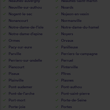
Neaufles-auvergny
Neaufles-saint-martin
Neuville-sur-authou
Noards
Nogent-le-sec
Nojeon-en-vexin
Nonancourt
Normanville
Notre-dame-de-l'isle
Notre-dame-du-hamel
Notre-dame-d'epine
Noyers
Ormes
Orvaux
Pacy-sur-eure
Panilleuse
Parville
Perriers-la-campagne
Perriers-sur-andelle
Perruel
Piencourt
Pinterville
Piseux
Pîtres
Plainville
Plasnes
Pont-audemer
Pont-authou
Pont-de-l'arche
Pont-saint-pierre
Port-mort
Porte-de-Seine
Porte-joie
Portes