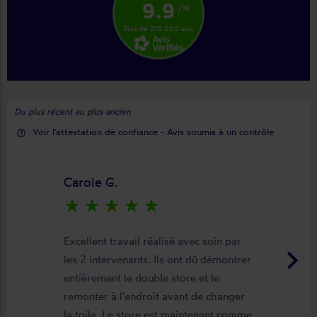
9.9
/10
Plus de 210 000 avis
Du plus récent au plus ancien
Voir l'attestation de confiance - Avis soumis à un contrôle
help_outline
Carole G.
star_rate
star_rate
star_rate
star_rate
star_rate
Excellent travail réalisé avec soin par
keyboard_arrow_right
les 2 intervenants. Ils ont dû démontrer
entièrement le double store et le
remonter à l'endroit avant de changer
la toile. Le store est maintenant comme