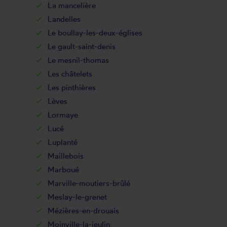
La mancelière
Landelles
Le boullay-les-deux-églises
Le gault-saint-denis
Le mesnil-thomas
Les châtelets
Les pinthières
Lèves
Lormaye
Lucé
Luplanté
Maillebois
Marboué
Marville-moutiers-brûlé
Meslay-le-grenet
Mézières-en-drouais
Moinville-la-jeulin