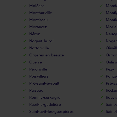
Moléans
Mondon
Montharville
Montig
Montireau
Montl
Morancez
Morie
Néron
Neuvy
Nogent-le-roi
Nogen
Nottonville
Oinvil
Orgères-en-beauce
Ormo
Ouerre
Oulins
Péronville
Pézy
Poisvilliers
Pontg
Pré-saint-évroult
Pré-sa
Puiseux
Réclai
Romilly-sur-aigre
Rouvra
Rueil-la-gadelière
Saint-
Saint-avit-les-guespières
Saint