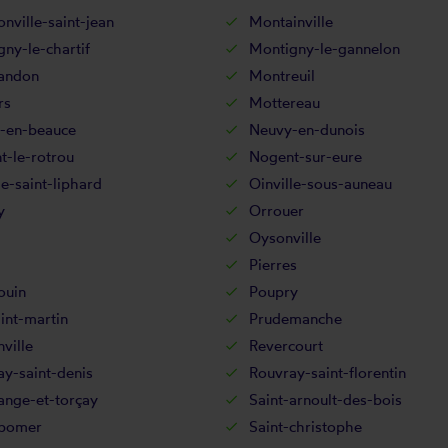
ville-saint-jean
Montainville
ny-le-chartif
Montigny-le-gannelon
andon
Montreuil
rs
Mottereau
-en-beauce
Neuvy-en-dunois
t-le-rotrou
Nogent-sur-eure
le-saint-liphard
Oinville-sous-auneau
y
Orrouer
Oysonville
Pierres
ouin
Poupry
int-martin
Prudemanche
nville
Revercourt
y-saint-denis
Rouvray-saint-florentin
ange-et-torçay
Saint-arnoult-des-bois
-bomer
Saint-christophe