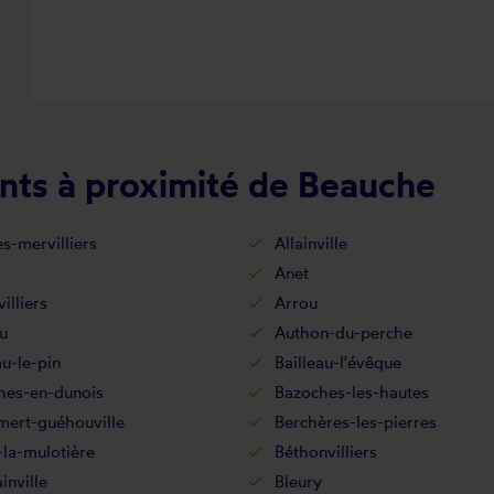
nts à proximité de Beauche
es-mervilliers
Allainville
Anet
illiers
Arrou
u
Authon-du-perche
au-le-pin
Bailleau-l'évêque
hes-en-dunois
Bazoches-les-hautes
mert-guéhouville
Berchères-les-pierres
la-mulotière
Béthonvilliers
inville
Bleury