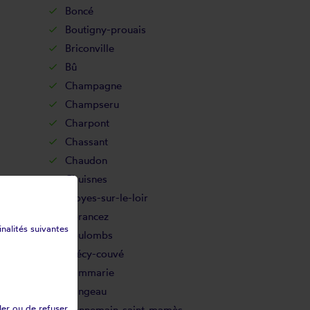
Boncé
Boutigny-prouais
Briconville
Bû
Champagne
Champseru
Charpont
Chassant
Chaudon
Chuisnes
Cloyes-sur-le-loir
Corancez
inalités suivantes
Coulombs
Crécy-couvé
Dammarie
Dangeau
ler ou de refuser
Donnemain-saint-mamès