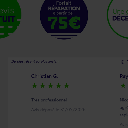
Du plus récent au plus ancien
help_outline
Christian G.
Ra
star_rate
star_rate
star_rate
star_rate
star_rate
star_rate
Très professionnel
Nico
agré
Avis déposé le 31/07/2026
rapi
Avi