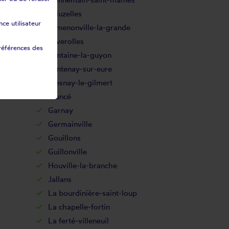
Écluzelles
ce utilisateur
Ermenonville-la-grande
Faverolles
références des
Fontaine-la-guyon
Fontenay-sur-eure
Fresnay-le-gilmert
Fruncé
Garnay
Germainville
Gouillons
Guillonville
Houville-la-branche
Jallans
La bourdinière-saint-loup
La chapelle-fortin
La ferté-villeneuil