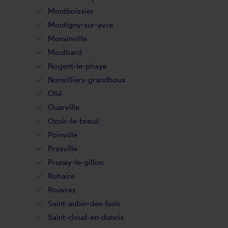
Montboissier
Montigny-sur-avre
Morainville
Moulhard
Nogent-le-phaye
Nonvilliers-grandhoux
Ollé
Ouarville
Ozoir-le-breuil
Poinville
Prasville
Prunay-le-gillon
Rohaire
Rouvres
Saint-aubin-des-bois
Saint-cloud-en-dunois