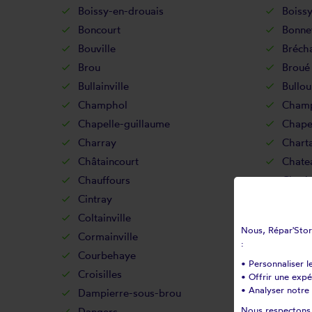
Boissy-en-drouais
Boissy
Boncourt
Bonne
Bouville
Bréch
Brou
Broué
Bullainville
Bullou
Champhol
Champ
Chapelle-guillaume
Chape
Charray
Charta
Châtaincourt
Chate
Chauffours
Cheri
Cintray
Civry
Coltainville
Comb
Nous, Répar'Store
Cormainville
Coudr
:
Courbehaye
Courta
• Personnaliser l
Croisilles
Crucey
• Offrir une exp
• Analyser notre 
Dampierre-sous-brou
Dampi
Nous respectons v
Dangers
Denonv