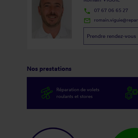
local_phone
07 67 06 65 27
mail_outline
romain.viguie@repa
Prendre rendez-vous
Nos prestations
Réparation de volets
roulants et stores