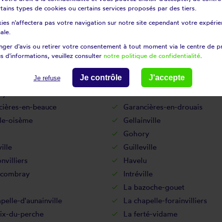
certains types de cookies ou certains services proposés par des tiers.
Droue-sur-drouette
ies n'affectera pas votre navigation sur notre site cependant votre expérien
rolles
Épernon
ale.
pain
Fains-la-folie
ger d'avis ou retirer votre consentement à tout moment via le centre de p
villiers-mattanvillier
Flacey
s d'informations, veuillez consulter
notre politique de confidentialité
.
ine-simon
Fontenay-sur-conie
Je contrôle
J'accepte
Je refuse
Fresnay-le-comte
ny
Friaize
cières-en-beauce
Garancières-en-drouais
lle-oisème
Gellainville
Gohory
ille
Guilleville
villiers
Havelu
s-combray
Intréville
La bazoche-gouet
pelle-d'aunainville
La chapelle-forainvilliers
oix-du-perche
La ferté-vidame