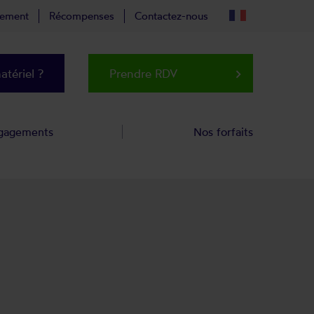
tement
Récompenses
Contactez-nous
tériel ?
Prendre RDV
keyboard_arrow_right
gagements
Nos forfaits