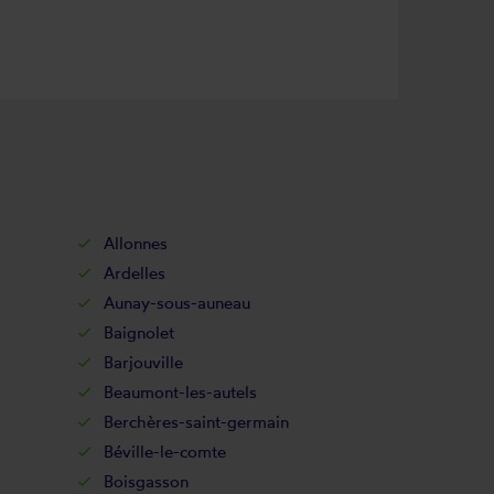
Allonnes
Ardelles
Aunay-sous-auneau
Baignolet
Barjouville
Beaumont-les-autels
Berchères-saint-germain
Béville-le-comte
Boisgasson