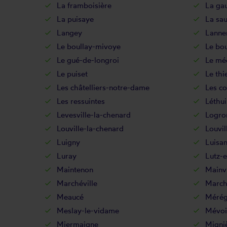
La framboisière
La ga
La puisaye
La sau
Langey
Lanne
Le boullay-mivoye
Le bou
Le gué-de-longroi
Le mé
Le puiset
Le thi
Les châtelliers-notre-dame
Les co
Les ressuintes
Léthui
Levesville-la-chenard
Logro
Louville-la-chenard
Louvil
Luigny
Luisan
Luray
Lutz-
Maintenon
Mainvi
Marchéville
March
Meaucé
Mérég
Meslay-le-vidame
Mévoi
Miermaigne
Migni