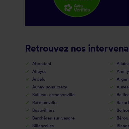
Retrouvez nos intervena
Abondant
Allain
Alluyes
Amilly
Ardelu
Argenv
Aunay-sous-crécy
Aunea
Bailleau-armenonville
Baille
Barmainville
Bazoc
Beauvilliers
Belho
Berchères-sur-vesgre
Bérou-
Billancelles
Blanda