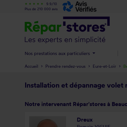
9.9/10
star_rate
star_rate
star_rate
star_rate
star_rate
Plus de 210 000 avis
Nos prestations aux particuliers
Accueil
Prendre rendez-vous
Eure-et-Loir
B
Installation et dépannage volet
Notre intervenant Répar'stores à Beau
Dreux
Romain VIGUIE