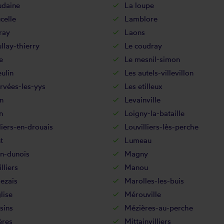
udaine
La loupe
celle
Lamblore
ray
Laons
llay-thierry
Le coudray
e
Le mesnil-simon
eulin
Les autels-villevillon
rvées-les-yys
Les etilleux
n
Levainville
n
Loigny-la-bataille
liers-en-drouais
Louvilliers-lès-perche
t
Lumeau
en-dunois
Magny
lliers
Manou
ezais
Marolles-les-buis
lise
Mérouville
sins
Mézières-au-perche
ères
Mittainvilliers