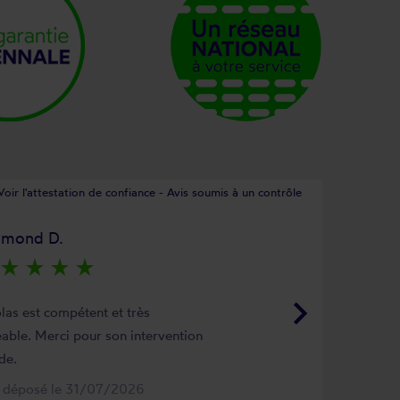
Voir l'attestation de confiance - Avis soumis à un contrôle
ymond D.
star_rate
star_rate
star_rate
star_rate
keyboard_arrow_right
las est compétent et très
able. Merci pour son intervention
de.
s déposé le 31/07/2026