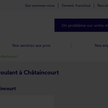
Qui sommes-nous
Devenir franchisé
Recru
Un problème sur votre ma
Nos services aux pros
Nos en
hâtaincourt
roulant à Châtaincourt
incourt