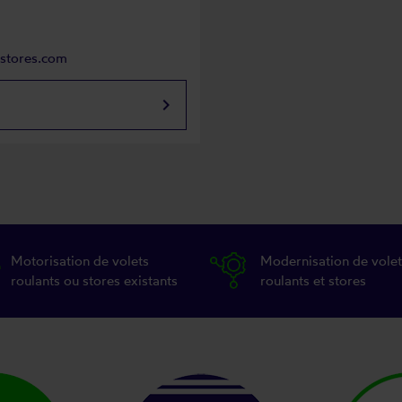
rstores.com
keyboard_arrow_right
Motorisation de volets
Modernisation de volet
roulants ou stores existants
roulants et stores