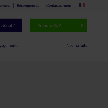
tement
Récompenses
Contactez-nous
tériel ?
Prendre RDV
keyboard_arrow_right
gagements
Nos forfaits