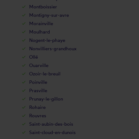
Montboissier
Montigny-sur-avre
Morainville
Moulhard
Nogent-le-phaye
Nonvilliers-grandhoux
Ollé
Ouarville
Ozoir-le-breuil
Poinville
Prasville
Prunay-le-gillon
Rohaire
Rouvres
Saint-aubin-des-bois
Saint-cloud-en-dunois