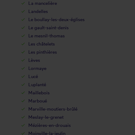
La mancelière
Landelles
Le boullay-les-deux-églises
Le gault-saint-denis
Le mesnil-thomas
Les châtelets
Les pinthières
Lèves
Lormaye
Lucé
Luplanté
Maillebois
Marboué
Marville-moutiers-brûlé
Meslay-le-grenet
Mézières-en-drouais
Moinville-la-jeulin