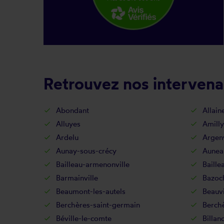
Retrouvez nos intervena
Abondant
Allain
Alluyes
Amilly
Ardelu
Argenv
Aunay-sous-crécy
Aunea
Bailleau-armenonville
Baille
Barmainville
Bazoc
Beaumont-les-autels
Beauvi
Berchères-saint-germain
Berch
Béville-le-comte
Billan