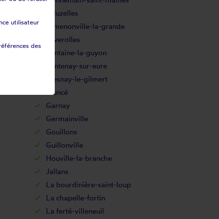
Écluzelles
ce utilisateur
Ermenonville-la-grande
Faverolles
références des
Fontaine-la-guyon
Fontenay-sur-eure
Fresnay-le-gilmert
Fruncé
Garnay
Germainville
Gouillons
Guillonville
Houville-la-branche
Jallans
La bourdinière-saint-loup
La chapelle-fortin
La ferté-villeneuil