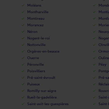
Moléans
Mondon
Montharville
Montig
Montireau
Montl
Morancez
Morie
Néron
Neuvy
Nogent-le-roi
Nogen
Nottonville
Oinvil
Orgères-en-beauce
Ormo
Ouerre
Oulins
Péronville
Pézy
Poisvilliers
Pontg
Pré-saint-évroult
Pré-sa
Puiseux
Réclai
Romilly-sur-aigre
Rouvra
Rueil-la-gadelière
Saint-
Saint-avit-les-guespières
Saint