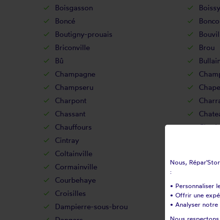
Boisgasson
Boissy
Boncé
Bonco
Boutigny-prouais
Bouvil
Briconville
Brou
Bû
Bullain
Champagne
Cham
Champseru
Chape
Charpont
Charr
Chassant
Chate
Chauffours
Cheri
Cintray
Civry
Coltainville
Comb
Nous, Répar'Store
Cormainville
Coudr
:
Courbehaye
Courta
• Personnaliser l
Croisilles
Crucey
• Offrir une exp
• Analyser notre 
Dampierre-sous-brou
Dampi
Nous respectons v
Dangers
Denonv