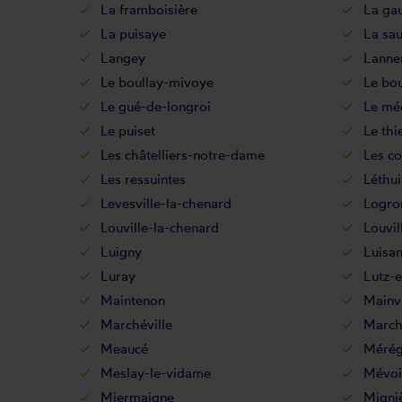
La framboisière
La ga
La puisaye
La sau
Langey
Lanne
Le boullay-mivoye
Le bou
Le gué-de-longroi
Le mé
Le puiset
Le thi
Les châtelliers-notre-dame
Les co
Les ressuintes
Léthui
Levesville-la-chenard
Logro
Louville-la-chenard
Louvil
Luigny
Luisan
Luray
Lutz-
Maintenon
Mainvi
Marchéville
March
Meaucé
Mérég
Meslay-le-vidame
Mévoi
Miermaigne
Migni