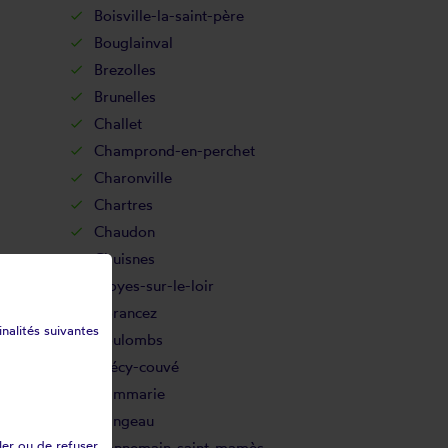
Boisville-la-saint-père
Bouglainval
Brezolles
Brunelles
Challet
Champrond-en-perchet
Charonville
Chartres
Chaudon
Chuisnes
Cloyes-sur-le-loir
Corancez
inalités suivantes
Coulombs
Crécy-couvé
Dammarie
Dangeau
ler ou de refuser
Donnemain-saint-mamès