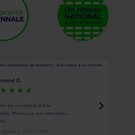
Voir l'attestation de confiance - Avis soumis à un contrôle
ymond D.
star_rate
star_rate
star_rate
star_rate
keyboard_arrow_right
las est compétent et très
able. Merci pour son intervention
de.
s déposé le 31/07/2026