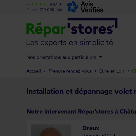
9.9/10
star_rate
star_rate
star_rate
star_rate
star_rate
Plus de 210 000 avis
Nos prestations aux particuliers
Accueil
Prendre rendez-vous
Eure-et-Loir
C
Installation et dépannage volet 
Notre intervenant Répar'stores à Châta
Dreux
Romain VIGUIE