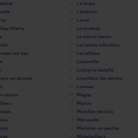
udaine
La loupe
celle
Lamblore
ray
Laons
llay-thierry
Le coudray
e
Le mesnil-simon
eulin
Les autels-villevillon
rvées-les-yys
Les etilleux
n
Levainville
n
Loigny-la-bataille
liers-en-drouais
Louvilliers-lès-perche
t
Lumeau
en-dunois
Magny
lliers
Manou
ezais
Marolles-les-buis
lise
Mérouville
sins
Mézières-au-perche
ères
Mittainvilliers