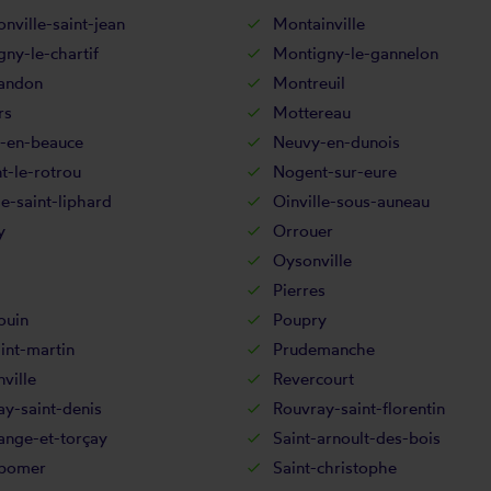
ville-saint-jean
Montainville
ny-le-chartif
Montigny-le-gannelon
andon
Montreuil
rs
Mottereau
-en-beauce
Neuvy-en-dunois
t-le-rotrou
Nogent-sur-eure
le-saint-liphard
Oinville-sous-auneau
y
Orrouer
Oysonville
Pierres
ouin
Poupry
int-martin
Prudemanche
nville
Revercourt
y-saint-denis
Rouvray-saint-florentin
ange-et-torçay
Saint-arnoult-des-bois
-bomer
Saint-christophe