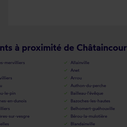
nts à proximité de Châtaincour
es-mervilliers
Allainville
Anet
illiers
Arrou
u
Authon-du-perche
au-le-pin
Bailleau-l'évêque
hes-en-dunois
Bazoches-les-hautes
lliers
Belhomert-guéhouville
ères-sur-vesgre
Bérou-la-mulotière
celles
Blandainville