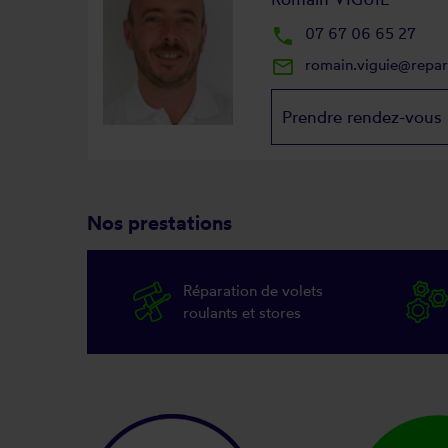
local_phone
07 67 06 65 27
mail_outline
romain.viguie@repa
Prendre rendez-vous
Nos prestations
Réparation de volets
roulants et stores