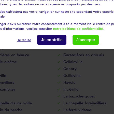
certains types de cookies ou certains services proposés par des tiers.
Droue-sur-drouette
ies n'affectera pas votre navigation sur notre site cependant votre expérien
rolles
Épernon
ale.
pain
Fains-la-folie
ger d'avis ou retirer votre consentement à tout moment via le centre de p
villiers-mattanvillier
Flacey
s d'informations, veuillez consulter
notre politique de confidentialité
.
ine-simon
Fontenay-sur-conie
Je contrôle
J'accepte
Je refuse
Fresnay-le-comte
ny
Friaize
cières-en-beauce
Garancières-en-drouais
lle-oisème
Gellainville
Gohory
ille
Guilleville
villiers
Havelu
s-combray
Intréville
La bazoche-gouet
pelle-d'aunainville
La chapelle-forainvilliers
oix-du-perche
La ferté-vidame