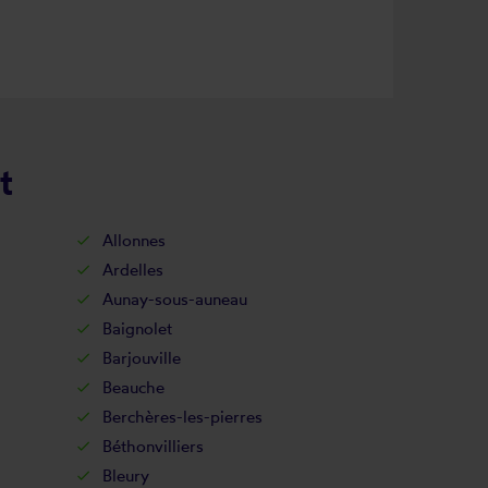
t
Allonnes
Ardelles
Aunay-sous-auneau
Baignolet
Barjouville
Beauche
Berchères-les-pierres
Béthonvilliers
Bleury