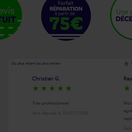
Du plus récent au plus ancien
help_outline
Christian G.
Ra
star_rate
star_rate
star_rate
star_rate
star_rate
star_rate
Très professionnel
Nico
agré
Avis déposé le 31/07/2026
rapi
Avi