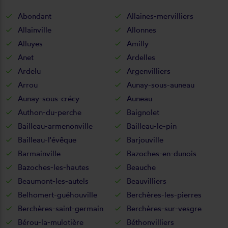
Abondant
Allaines-mervilliers
Allainville
Allonnes
Alluyes
Amilly
Anet
Ardelles
Ardelu
Argenvilliers
Arrou
Aunay-sous-auneau
Aunay-sous-crécy
Auneau
Authon-du-perche
Baignolet
Bailleau-armenonville
Bailleau-le-pin
Bailleau-l'évêque
Barjouville
Barmainville
Bazoches-en-dunois
Bazoches-les-hautes
Beauche
Beaumont-les-autels
Beauvilliers
Belhomert-guéhouville
Berchères-les-pierres
Berchères-saint-germain
Berchères-sur-vesgre
Bérou-la-mulotière
Béthonvilliers