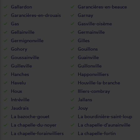
Gallardon
Garancières-en-beauce
Garancières-en-drouais
Garnay
Gas
Gasville-oisème
Gellainville
Germainville
Germignonville
Gilles
Gohory
Gouillons
Goussainville
Guainville
Guilleville
Guillonville
Hanches
Happonvilliers
Havelu
Houville-la-branche
Houx
Illiers-combray
Intréville
Jallans
Jaudrais
Jouy
La bazoche-gouet
La bourdinière-saint-loup
La chapelle-du-noyer
La chapelle-d'aunainville
La chapelle-forainvilliers
La chapelle-fortin