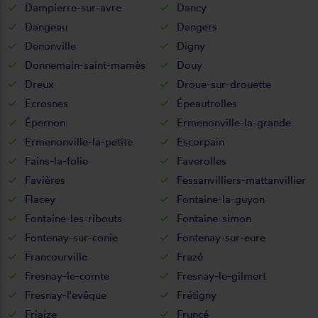
Dampierre-sur-avre
Dancy
Dangeau
Dangers
Denonville
Digny
Donnemain-saint-mamès
Douy
Dreux
Droue-sur-drouette
Ecrosnes
Épeautrolles
Épernon
Ermenonville-la-grande
Ermenonville-la-petite
Escorpain
Fains-la-folie
Faverolles
Favières
Fessanvilliers-mattanvillier
Flacey
Fontaine-la-guyon
Fontaine-les-ribouts
Fontaine-simon
Fontenay-sur-conie
Fontenay-sur-eure
Francourville
Frazé
Fresnay-le-comte
Fresnay-le-gilmert
Fresnay-l'evêque
Frétigny
Friaize
Fruncé