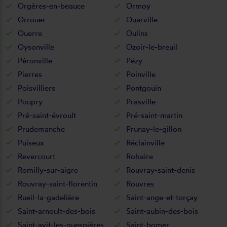
Orgères-en-beauce
Ormoy
Orrouer
Ouarville
Ouerre
Oulins
Oysonville
Ozoir-le-breuil
Péronville
Pézy
Pierres
Poinville
Poisvilliers
Pontgouin
Poupry
Prasville
Pré-saint-évroult
Pré-saint-martin
Prudemanche
Prunay-le-gillon
Puiseux
Réclainville
Revercourt
Rohaire
Romilly-sur-aigre
Rouvray-saint-denis
Rouvray-saint-florentin
Rouvres
Rueil-la-gadelière
Saint-ange-et-torçay
Saint-arnoult-des-bois
Saint-aubin-des-bois
Saint-avit-les-guespières
Saint-bomer