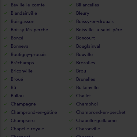
Béville-le-comte
Billancelles
Blandainville
Bleury
Boisgasson
Boissy-en-drouais
Boissy-lès-perche
Boisville-la-saint-père
Boncé
Boncourt
Bonneval
Bouglainval
Boutigny-prouais
Bouville
Bréchamps
Brezolles
Briconville
Brou
Broué
Brunelles
Bû
Bullainville
Bullou
Challet
Champagne
Champhol
Champrond-en-gâtine
Champrond-en-perchet
Champseru
Chapelle-guillaume
Chapelle-royale
Charonville
Charpont
Charray