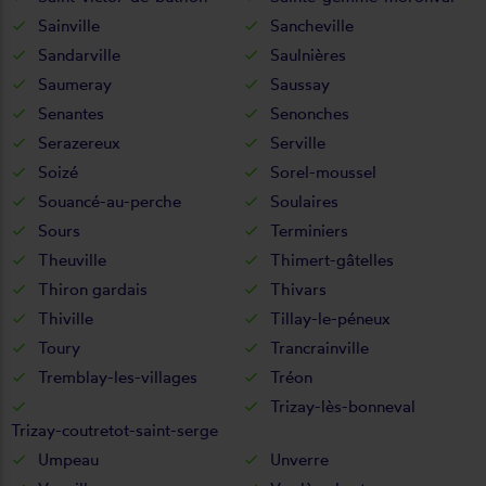
Sainville
Sancheville
Sandarville
Saulnières
Saumeray
Saussay
Senantes
Senonches
Serazereux
Serville
Soizé
Sorel-moussel
Souancé-au-perche
Soulaires
Sours
Terminiers
Theuville
Thimert-gâtelles
Thiron gardais
Thivars
Thiville
Tillay-le-péneux
Toury
Trancrainville
Tremblay-les-villages
Tréon
Trizay-lès-bonneval
Trizay-coutretot-saint-serge
Umpeau
Unverre