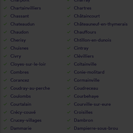
Chartainvilliers
Chartres
Chassant
Châtaincourt
Chateaudun
Châteauneuf-en-thymerais
Chaudon
Chauffours
Cherisy
Chtillon-en-dunois
Chuisnes
Cintray
Civry
Clévilliers
Cloyes-sur-le-loir
Coltainville
Combres
Conie-molitard
Corancez
Cormainville
Coudray-au-perche
Coudreceau
Coulombs
Courbehaye
Courtalain
Courville-sur-eure
Crécy-couvé
Croisilles
Crucey-villages
Dambron
Dammarie
Dampierre-sous-brou