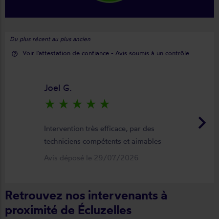
Du plus récent au plus ancien
Voir l'attestation de confiance - Avis soumis à un contrôle
help_outline
Joel G.
star_rate
star_rate
star_rate
star_rate
star_rate
keyboard_arrow_right
Intervention très efficace, par des
techniciens compétents et aimables
Avis déposé le 29/07/2026
Retrouvez nos intervenants à
proximité de Écluzelles