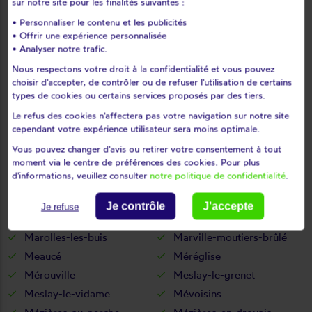
sur notre site pour les finalités suivantes :
Levainville
Lèves
• Personnaliser le contenu et les publicités
Levesville-la-chenard
Logron
• Offrir une expérience personnalisée
Loigny-la-bataille
Lormaye
• Analyser notre trafic.
Louville-la-chenard
Louvilliers-en-drouais
Nous respectons votre droit à la confidentialité et vous pouvez
choisir d'accepter, de contrôler ou de refuser l'utilisation de certains
Louvilliers-lès-perche
Lucé
types de cookies ou certains services proposés par des tiers.
Luigny
Luisant
Le refus des cookies n'affectera pas votre navigation sur notre site
Lumeau
Luplanté
cependant votre expérience utilisateur sera moins optimale.
Luray
Lutz-en-dunois
Vous pouvez changer d'avis ou retirer votre consentement à tout
Magny
Maillebois
moment via le centre de préférences des cookies. Pour plus
d'informations, veuillez consulter
notre politique de confidentialité
.
Maintenon
Mainvilliers
Manou
Marboué
Je contrôle
J'accepte
Je refuse
Marchéville
Marchezais
Marolles-les-buis
Marville-moutiers-brûlé
Meaucé
Méréglise
Mérouville
Meslay-le-grenet
Meslay-le-vidame
Mévoisins