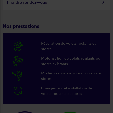
keyboard_arrow_right
Prendre rendez-vous
Nos prestations
Réparation de volets roulants et
stores
Motorisation de volets roulants ou
stores existants
Modernisation de volets roulants et
stores
Changement et installation de
volets roulants et stores