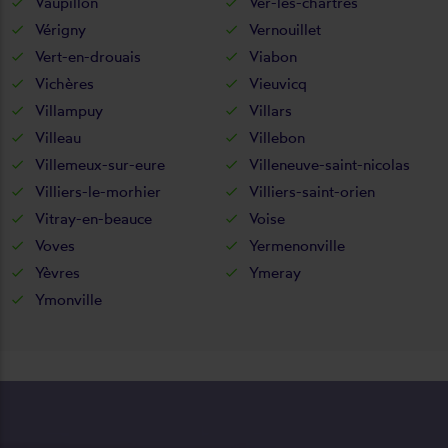
Vaupillon
Ver-lès-chartres
Vérigny
Vernouillet
Vert-en-drouais
Viabon
Vichères
Vieuvicq
Villampuy
Villars
Villeau
Villebon
Villemeux-sur-eure
Villeneuve-saint-nicolas
Villiers-le-morhier
Villiers-saint-orien
Vitray-en-beauce
Voise
Voves
Yermenonville
Yèvres
Ymeray
Ymonville