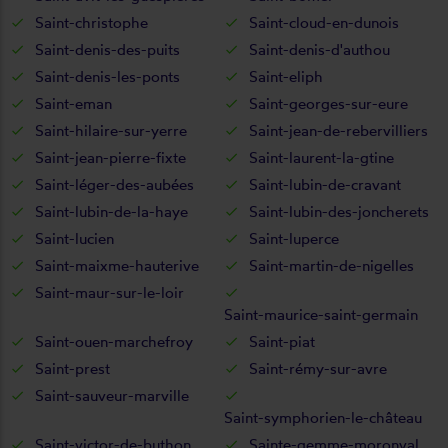
Saint-christophe
Saint-cloud-en-dunois
Saint-denis-des-puits
Saint-denis-d'authou
Saint-denis-les-ponts
Saint-eliph
Saint-eman
Saint-georges-sur-eure
Saint-hilaire-sur-yerre
Saint-jean-de-rebervilliers
Saint-jean-pierre-fixte
Saint-laurent-la-gtine
Saint-léger-des-aubées
Saint-lubin-de-cravant
Saint-lubin-de-la-haye
Saint-lubin-des-joncherets
Saint-lucien
Saint-luperce
Saint-maixme-hauterive
Saint-martin-de-nigelles
Saint-maur-sur-le-loir
Saint-maurice-saint-germain
Saint-ouen-marchefroy
Saint-piat
Saint-prest
Saint-rémy-sur-avre
Saint-sauveur-marville
Saint-symphorien-le-château
Saint-victor-de-buthon
Sainte-gemme-moronval