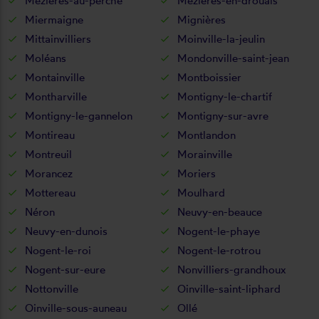
Mézières-au-perche
Mézières-en-drouais
Miermaigne
Mignières
Mittainvilliers
Moinville-la-jeulin
Moléans
Mondonville-saint-jean
Montainville
Montboissier
Montharville
Montigny-le-chartif
Montigny-le-gannelon
Montigny-sur-avre
Montireau
Montlandon
Montreuil
Morainville
Morancez
Moriers
Mottereau
Moulhard
Néron
Neuvy-en-beauce
Neuvy-en-dunois
Nogent-le-phaye
Nogent-le-roi
Nogent-le-rotrou
Nogent-sur-eure
Nonvilliers-grandhoux
Nottonville
Oinville-saint-liphard
Oinville-sous-auneau
Ollé