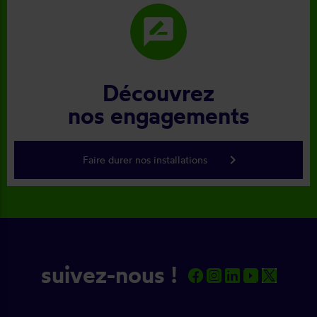
rate_review
Découvrez
nos engagements
keyboard_arrow_right
Faire durer nos installations
suivez-nous !