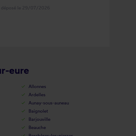
s déposé le 29/07/2026
ur-eure
Allonnes
Ardelles
Aunay-sous-auneau
Baignolet
Barjouville
Beauche
Berchères-les-pierres