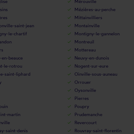
lise
Mérouville
sins
Mézières-au-perche
ères
Mittainvilliers
ville-saint-jean
Montainville
ny-le-chartif
Montigny-le-gannelon
andon
Montreuil
rs
Mottereau
-en-beauce
Neuvy-en-dunois
t-le-rotrou
Nogent-sur-eure
le-saint-liphard
Oinville-sous-auneau
y
Orrouer
Oysonville
Pierres
ouin
Poupry
int-martin
Prudemanche
nville
Revercourt
y-saint-denis
Rouvray-saint-florentin