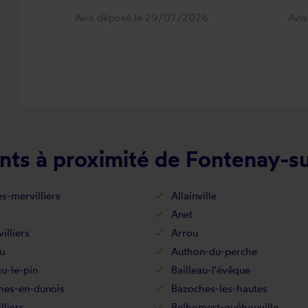
Avis déposé le 29/07/2026
Avi
nts à proximité de Fontenay-s
es-mervilliers
Allainville
Anet
illiers
Arrou
u
Authon-du-perche
au-le-pin
Bailleau-l'évêque
hes-en-dunois
Bazoches-les-hautes
lliers
Belhomert-guéhouville