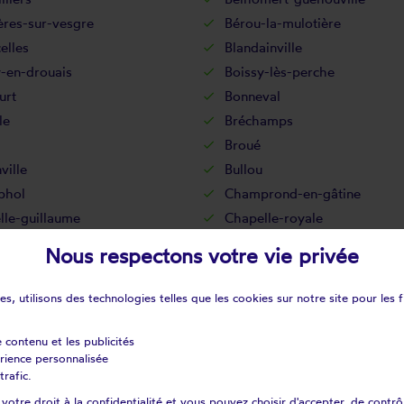
ères-sur-vesgre
Bérou-la-mulotière
celles
Blandainville
-en-drouais
Boissy-lès-perche
urt
Bonneval
le
Bréchamps
Broué
ville
Bullou
phol
Champrond-en-gâtine
lle-guillaume
Chapelle-royale
ay
Chartainvilliers
Nous respectons votre vie privée
ncourt
Chateaudun
fours
Cherisy
s, utilisons des technologies telles que les cookies sur notre site pour les f
y
Civry
nville
Combres
e contenu et les publicités
érience personnalisée
nville
Coudray-au-perche
trafic.
ehaye
Courtalain
otre droit à la confidentialité et vous pouvez choisir d'accepter, de contrô