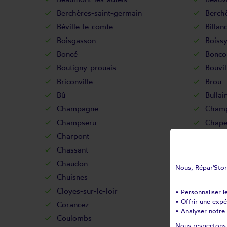
Berchères-saint-germain
Berch
Béville-le-comte
Billan
Boisgasson
Boissy
Boncé
Bonco
Boutigny-prouais
Bouvil
Briconville
Brou
Bû
Bullain
Champagne
Cham
Champseru
Chape
Charpont
Charr
Chassant
Châtai
Chaudon
Chauf
Nous, Répar'Store
Chuisnes
Cintra
:
Cloyes-sur-le-loir
Coltai
• Personnaliser l
• Offrir une exp
Corancez
Cormai
• Analyser notre 
Coulombs
Courb
Nous respectons v