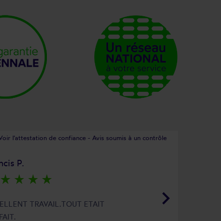
Voir l'attestation de confiance - Avis soumis à un contrôle
ncis P.
star_rate
star_rate
star_rate
star_rate
keyboard_arrow_right
ELLENT TRAVAIL.TOUT ETAIT
FAIT.