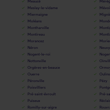
Meaucé
Mérég
Meslay-le-vidame
Mévoi
Miermaigne
Migni
Moléans
Mondon
Montharville
Montig
Montireau
Montl
Morancez
Morie
Néron
Neuvy
Nogent-le-roi
Nogen
Nottonville
Oinvil
Orgères-en-beauce
Ormo
Ouerre
Oulins
Péronville
Pézy
Poisvilliers
Pontg
Pré-saint-évroult
Pré-sa
Puiseux
Réclai
Romilly-sur-aigre
Rouvra