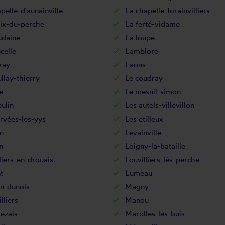
pelle-d'aunainville
La chapelle-forainvilliers
oix-du-perche
La ferté-vidame
udaine
La loupe
celle
Lamblore
ray
Laons
llay-thierry
Le coudray
e
Le mesnil-simon
eulin
Les autels-villevillon
rvées-les-yys
Les etilleux
n
Levainville
n
Loigny-la-bataille
liers-en-drouais
Louvilliers-lès-perche
t
Lumeau
en-dunois
Magny
lliers
Manou
ezais
Marolles-les-buis