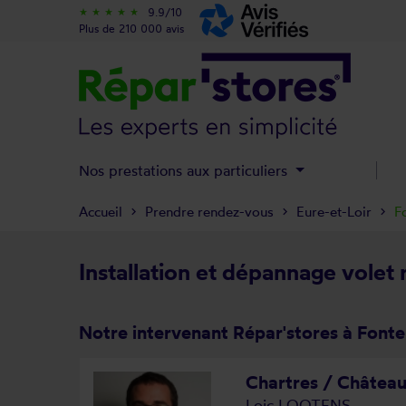
9.9/10
star_rate
star_rate
star_rate
star_rate
star_rate
Plus de 210 000 avis
Nos prestations aux particuliers
Accueil
Prendre rendez-vous
Eure-et-Loir
F
Installation et dépannage volet
Notre intervenant Répar'stores à Font
Chartres / Château
Loic LOOTENS