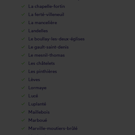
La chapelle-fortin
La ferté-villeneuil
La mancelière
Landelles
Le boullay-les-deux-églises
Le gault-saint-denis
Le mesnil-thomas
Les châtelets
Les pinthières
Lèves
Lormaye
Lucé
Luplanté
Maillebois
Marboué
Marville-moutiers-brûlé