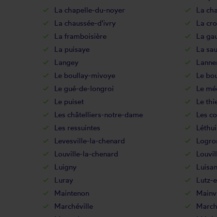
La chapelle-du-noyer
La cha
La chaussée-d'ivry
La cr
La framboisière
La ga
La puisaye
La sau
Langey
Lanne
Le boullay-mivoye
Le bou
Le gué-de-longroi
Le mé
Le puiset
Le thi
Les châtelliers-notre-dame
Les co
Les ressuintes
Léthui
Levesville-la-chenard
Logro
Louville-la-chenard
Louvil
Luigny
Luisan
Luray
Lutz-
Maintenon
Mainvi
Marchéville
March