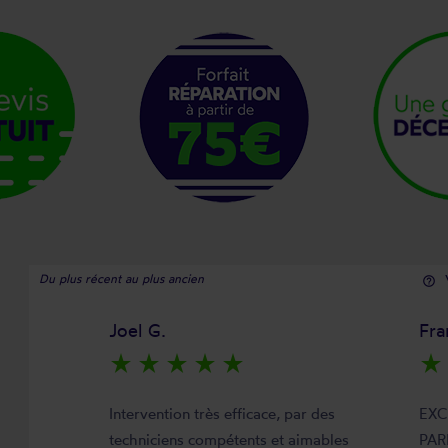
Du plus récent au plus ancien
help_outline
Joel G.
Fra
star_rate
star_rate
star_rate
star_rate
star_rate
star_rate
Intervention très efficace, par des
EXC
techniciens compétents et aimables
PAR