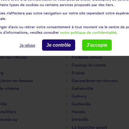
lles
Crucey-villages
certains types de cookies ou certains services proposés par des tiers.
erre-sous-brou
Dampierre-sur-avre
ies n'affectera pas votre navigation sur notre site cependant votre expérien
rs
Denonville
ale.
Dreux
ger d'avis ou retirer votre consentement à tout moment via le centre de p
s d'informations, veuillez consulter
notre politique de confidentialité
.
nes
Épeautrolles
nville-la-petite
Escorpain
Je contrôle
J'accepte
Je refuse
es
Fessanvilliers-mattanvillier
ne-les-ribouts
Fontaine-simon
Fresnay-le-comte
ny
Friaize
cières-en-beauce
Garancières-en-drouais
lle-oisème
Gellainville
Gohory
ille
Guilleville
villiers
Havelu
s-combray
Intréville
La bazoche-gouet