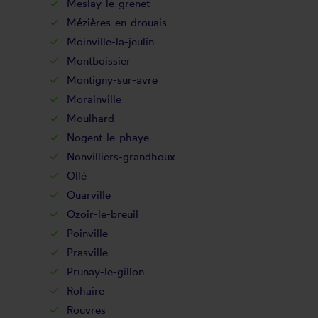
Meslay-le-grenet
Mézières-en-drouais
Moinville-la-jeulin
Montboissier
Montigny-sur-avre
Morainville
Moulhard
Nogent-le-phaye
Nonvilliers-grandhoux
Ollé
Ouarville
Ozoir-le-breuil
Poinville
Prasville
Prunay-le-gillon
Rohaire
Rouvres