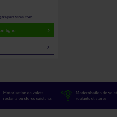
ns@reparstores.com
keyboard_arrow_right
en ligne
keyboard_arrow_right
Motorisation de volets
Modernisation de volet
roulants ou stores existants
roulants et stores