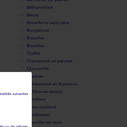
Béthonvilliers
Bleury
Boisville-la-saint-père
Bouglainval
Brezolles
Brunelles
Challet
Champrond-en-perchet
Charonville
Chartres
Châteauneuf-en-thymerais
Chtillon-en-dunois
inalités suivantes
Clévilliers
Conie-molitard
Coudreceau
Courville-sur-eure
ler ou de refuser