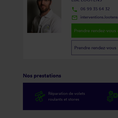
local_phone
06 99 35 64 32
mail_outline
interventions.loote
Prendre rendez-vous 
Prendre rendez-vous
Nos prestations
Réparation de volets
roulants et stores