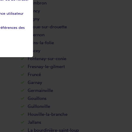
Dambron
Dancy
ce utilisateur
Digny
Droue-sur-drouette
références des
Épernon
Fains-la-folie
Flacey
Fontenay-sur-conie
Fresnay-le-gilmert
Fruncé
Garnay
Germainville
Gouillons
Guillonville
Houville-la-branche
Jallans
La bourdinière-saint-loup