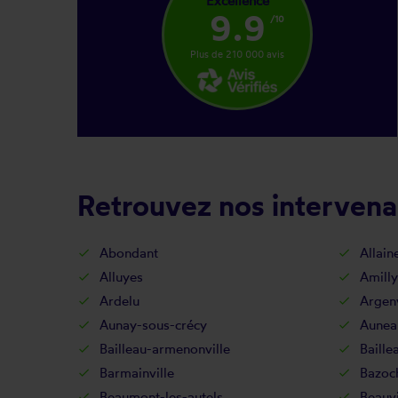
Excellence
9.9
/10
Plus de 210 000 avis
Retrouvez nos intervena
Abondant
Allain
Alluyes
Amilly
Ardelu
Argenv
Aunay-sous-crécy
Aunea
Bailleau-armenonville
Baille
Barmainville
Bazoc
Beaumont-les-autels
Beauvi