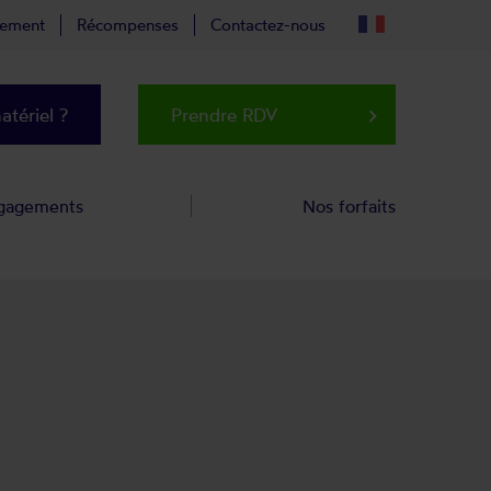
tement
Récompenses
Contactez-nous
tériel ?
Prendre RDV
keyboard_arrow_right
gagements
Nos forfaits