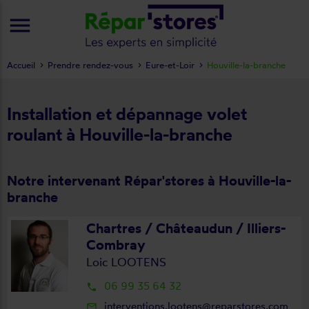
menu
Accueil
Prendre rendez-vous
Eure-et-Loir
Houville-la-branche
Installation et dépannage volet
roulant à Houville-la-branche
Notre intervenant Répar'stores à Houville-la-
branche
Chartres / Châteaudun / Illiers-
Combray
Loic LOOTENS
06 99 35 64 32
local_phone
interventions.lootens@reparstores.com
mail_outline