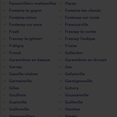
Fessanvilliers-mattanvillier
Flacey
Fontaine-la-guyon
Fontaine-les-ribouts
Fontaine-simon
Fontenay-sur-conie
Fontenay-sur-eure
Francourville
Frazé
Fresnay-le-comte
Fresnay-le-gilmert
Fresnay-l'evêque
Frétigny
Friaize
Fruncé
Gallardon
Garancières-en-beauce
Garancières-en-drouais
Garnay
Gas
Gasville-oisème
Gellainville
Germainville
Germignonville
Gilles
Gohory
Gouillons
Goussainville
Guainville
Guilleville
Guillonville
Hanches
Happonvilliers
Havelu