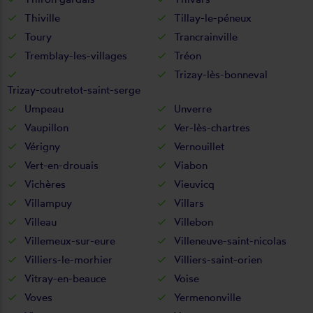
Thiville
Tillay-le-péneux
Toury
Trancrainville
Tremblay-les-villages
Tréon
Trizay-lès-bonneval
Trizay-coutretot-saint-serge
Umpeau
Unverre
Vaupillon
Ver-lès-chartres
Vérigny
Vernouillet
Vert-en-drouais
Viabon
Vichères
Vieuvicq
Villampuy
Villars
Villeau
Villebon
Villemeux-sur-eure
Villeneuve-saint-nicolas
Villiers-le-morhier
Villiers-saint-orien
Vitray-en-beauce
Voise
Voves
Yermenonville