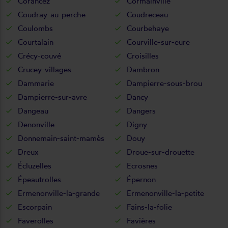
Corancez
Cormainville
Coudray-au-perche
Coudreceau
Coulombs
Courbehaye
Courtalain
Courville-sur-eure
Crécy-couvé
Croisilles
Crucey-villages
Dambron
Dammarie
Dampierre-sous-brou
Dampierre-sur-avre
Dancy
Dangeau
Dangers
Denonville
Digny
Donnemain-saint-mamès
Douy
Dreux
Droue-sur-drouette
Écluzelles
Ecrosnes
Épeautrolles
Épernon
Ermenonville-la-grande
Ermenonville-la-petite
Escorpain
Fains-la-folie
Faverolles
Favières