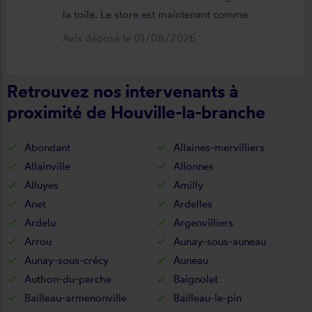
la toile. Le store est maintenant comme
neuf, parfaitement positionné et
Avis déposé le 01/08/2026
fonctionnel. Je recommande vivement
cette entreprise.
Retrouvez nos intervenants à
proximité de Houville-la-branche
Abondant
Allaines-mervilliers
Allainville
Allonnes
Alluyes
Amilly
Anet
Ardelles
Ardelu
Argenvilliers
Arrou
Aunay-sous-auneau
Aunay-sous-crécy
Auneau
Authon-du-perche
Baignolet
Bailleau-armenonville
Bailleau-le-pin