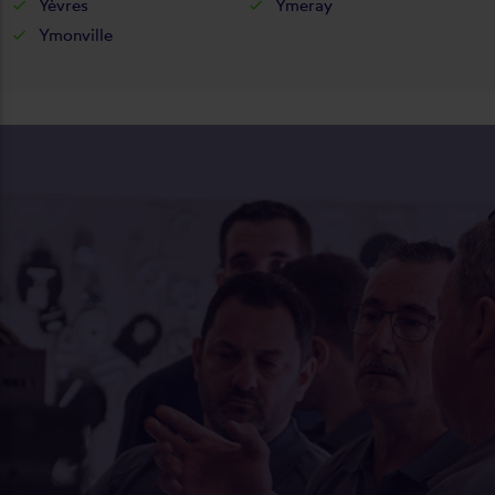
Yèvres
Ymeray
Ymonville