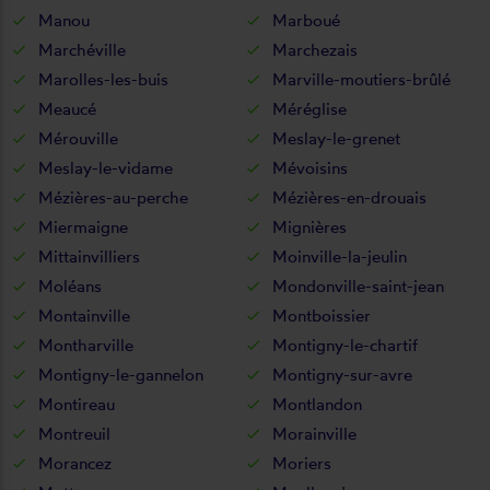
Manou
Marboué
Marchéville
Marchezais
Marolles-les-buis
Marville-moutiers-brûlé
Meaucé
Méréglise
Mérouville
Meslay-le-grenet
Meslay-le-vidame
Mévoisins
Mézières-au-perche
Mézières-en-drouais
Miermaigne
Mignières
Mittainvilliers
Moinville-la-jeulin
Moléans
Mondonville-saint-jean
Montainville
Montboissier
Montharville
Montigny-le-chartif
Montigny-le-gannelon
Montigny-sur-avre
Montireau
Montlandon
Montreuil
Morainville
Morancez
Moriers