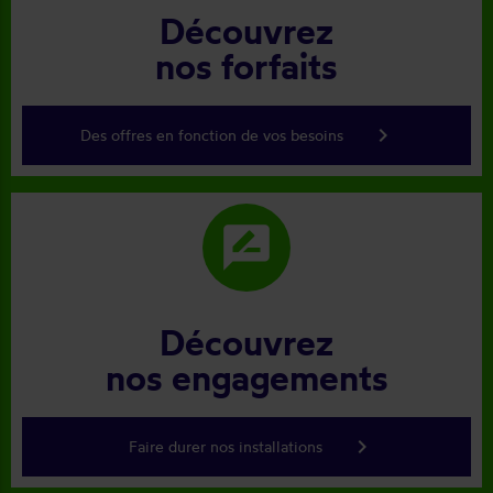
Découvrez
nos forfaits
keyboard_arrow_right
Des offres en fonction de vos besoins
rate_review
Découvrez
nos engagements
keyboard_arrow_right
Faire durer nos installations