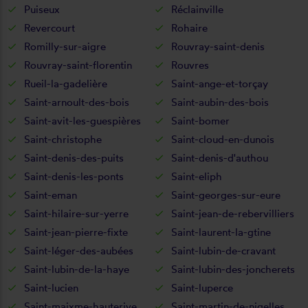
Puiseux
Réclainville
Revercourt
Rohaire
Romilly-sur-aigre
Rouvray-saint-denis
Rouvray-saint-florentin
Rouvres
Rueil-la-gadelière
Saint-ange-et-torçay
Saint-arnoult-des-bois
Saint-aubin-des-bois
Saint-avit-les-guespières
Saint-bomer
Saint-christophe
Saint-cloud-en-dunois
Saint-denis-des-puits
Saint-denis-d'authou
Saint-denis-les-ponts
Saint-eliph
Saint-eman
Saint-georges-sur-eure
Saint-hilaire-sur-yerre
Saint-jean-de-rebervilliers
Saint-jean-pierre-fixte
Saint-laurent-la-gtine
Saint-léger-des-aubées
Saint-lubin-de-cravant
Saint-lubin-de-la-haye
Saint-lubin-des-joncherets
Saint-lucien
Saint-luperce
Saint-maixme-hauterive
Saint-martin-de-nigelles