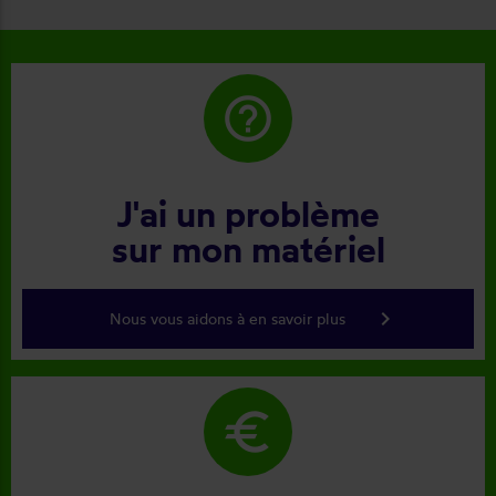
help_outline
J'ai un problème
sur mon matériel
keyboard_arrow_right
Nous vous aidons à en savoir plus
euro