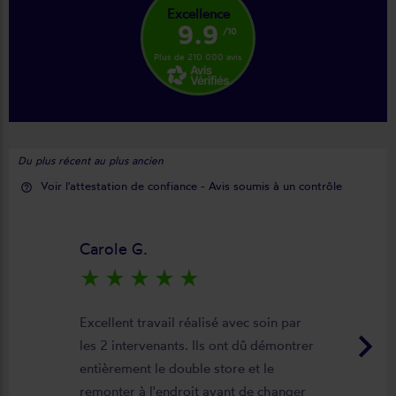
Excellence
9.9
/10
Plus de 210 000 avis
Du plus récent au plus ancien
Voir l'attestation de confiance - Avis soumis à un contrôle
help_outline
Carole G.
star_rate
star_rate
star_rate
star_rate
star_rate
Excellent travail réalisé avec soin par
keyboard_arrow_right
les 2 intervenants. Ils ont dû démontrer
entièrement le double store et le
remonter à l'endroit avant de changer