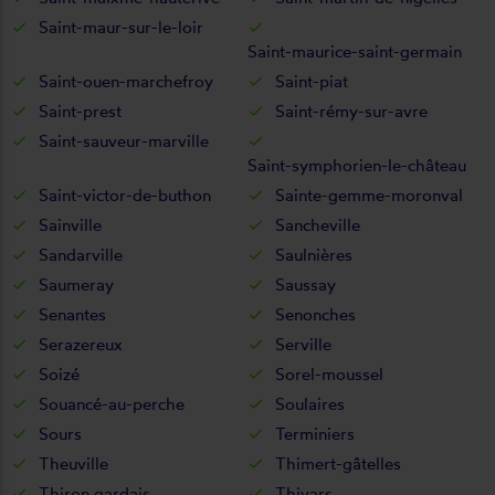
Saint-maur-sur-le-loir
Saint-maurice-saint-germain
Saint-ouen-marchefroy
Saint-piat
Saint-prest
Saint-rémy-sur-avre
Saint-sauveur-marville
Saint-symphorien-le-château
Saint-victor-de-buthon
Sainte-gemme-moronval
Sainville
Sancheville
Sandarville
Saulnières
Saumeray
Saussay
Senantes
Senonches
Serazereux
Serville
Soizé
Sorel-moussel
Souancé-au-perche
Soulaires
Sours
Terminiers
Theuville
Thimert-gâtelles
Thiron gardais
Thivars