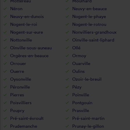
Mottereau
Moulhard
Néron
Neuvy-en-beauce
Neuvy-en-dunois
Nogent-le-phaye
Nogent-le-roi
Nogent-le-rotrou
Nogent-sur-eure
Nonvilliers-grandhoux
Nottonville
Oinville-saint-liphard
Oinville-sous-auneau
Ollé
Orgères-en-beauce
Ormoy
Orrouer
Ouarville
Ouerre
Oulins
Oysonville
Ozoir-le-breuil
Péronville
Pézy
Pierres
Poinville
Poisvilliers
Pontgouin
Poupry
Prasville
Pré-saint-évroult
Pré-saint-martin
Prudemanche
Prunay-le-gillon