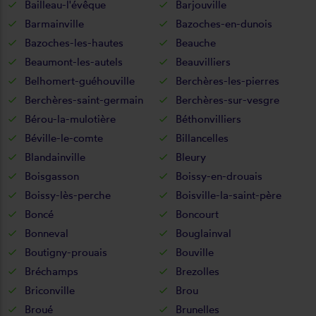
Bailleau-l'évêque
Barjouville
Barmainville
Bazoches-en-dunois
Bazoches-les-hautes
Beauche
Beaumont-les-autels
Beauvilliers
Belhomert-guéhouville
Berchères-les-pierres
Berchères-saint-germain
Berchères-sur-vesgre
Bérou-la-mulotière
Béthonvilliers
Béville-le-comte
Billancelles
Blandainville
Bleury
Boisgasson
Boissy-en-drouais
Boissy-lès-perche
Boisville-la-saint-père
Boncé
Boncourt
Bonneval
Bouglainval
Boutigny-prouais
Bouville
Bréchamps
Brezolles
Briconville
Brou
Broué
Brunelles