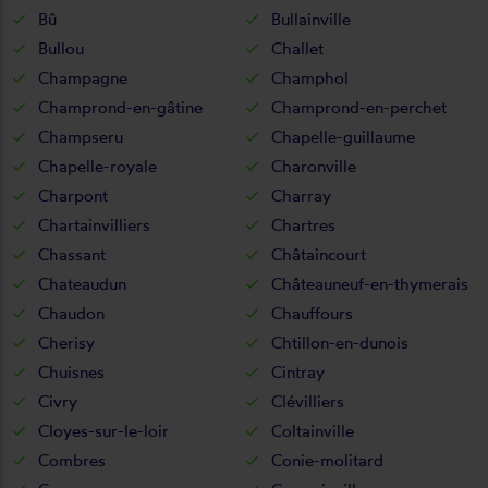
Bû
Bullainville
Bullou
Challet
Champagne
Champhol
Champrond-en-gâtine
Champrond-en-perchet
Champseru
Chapelle-guillaume
Chapelle-royale
Charonville
Charpont
Charray
Chartainvilliers
Chartres
Chassant
Châtaincourt
Chateaudun
Châteauneuf-en-thymerais
Chaudon
Chauffours
Cherisy
Chtillon-en-dunois
Chuisnes
Cintray
Civry
Clévilliers
Cloyes-sur-le-loir
Coltainville
Combres
Conie-molitard