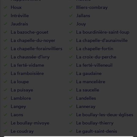
Houx
Illiers-combray
Intréville
Jallans
Jaudrais
Jouy
La bazoche-gouet
La bourdinière-saint-loup
La chapelle-du-noyer
La chapelle-d'aunainville
La chapelle-forainvilliers
La chapelle-fortin
La chaussée-d'ivry
La croix-du-perche
La ferté-vidame
La ferté-villeneuil
La framboisière
La gaudaine
La loupe
La mancelière
La puisaye
La saucelle
Lamblore
Landelles
Langey
Lanneray
Laons
Le boullay-les-deux-églises
Le boullay-mivoye
Le boullay-thierry
Le coudray
Le gault-saint-denis