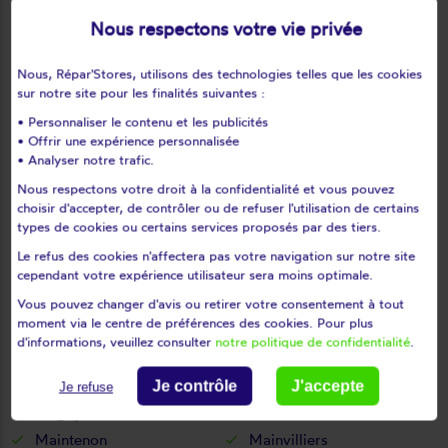
Le gué-de-longroi
Le mée
Nous respectons votre vie privée
Le mesnil-simon
Le mesnil-thomas
Le puiset
Le thieulin
Nous, Répar'Stores, utilisons des technologies telles que les cookies
Les autels-villevillon
Les châtelets
sur notre site pour les finalités suivantes :
Les châtelliers-notre-dame
Les corvées-les-yys
• Personnaliser le contenu et les publicités
• Offrir une expérience personnalisée
Les etilleux
Les pinthières
• Analyser notre trafic.
Les ressuintes
Léthuin
Nous respectons votre droit à la confidentialité et vous pouvez
Levainville
Lèves
choisir d'accepter, de contrôler ou de refuser l'utilisation de certains
Levesville-la-chenard
Logron
types de cookies ou certains services proposés par des tiers.
Loigny-la-bataille
Lormaye
Le refus des cookies n'affectera pas votre navigation sur notre site
cependant votre expérience utilisateur sera moins optimale.
Louville-la-chenard
Louvilliers-en-drouais
Louvilliers-lès-perche
Lucé
Vous pouvez changer d'avis ou retirer votre consentement à tout
moment via le centre de préférences des cookies. Pour plus
Luigny
Luisant
d'informations, veuillez consulter
notre politique de confidentialité
.
Lumeau
Luplanté
Luray
Lutz-en-dunois
Je contrôle
J'accepte
Je refuse
Magny
Maillebois
Maintenon
Mainvilliers