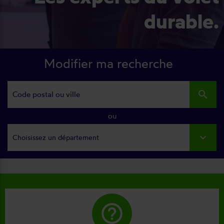
durable.
Modifier ma recherche
search
ou
Choisissez un département
help_outline