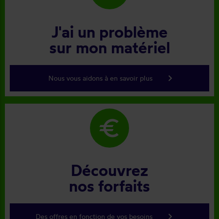
J'ai un problème
sur mon matériel
keyboard_arrow_right
Nous vous aidons à en savoir plus
euro
Découvrez
nos forfaits
keyboard_arrow_right
Des offres en fonction de vos besoins