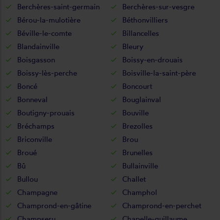
Berchères-saint-germain
Berchères-sur-vesgre
Bérou-la-mulotière
Béthonvilliers
Béville-le-comte
Billancelles
Blandainville
Bleury
Boisgasson
Boissy-en-drouais
Boissy-lès-perche
Boisville-la-saint-père
Boncé
Boncourt
Bonneval
Bouglainval
Boutigny-prouais
Bouville
Bréchamps
Brezolles
Briconville
Brou
Broué
Brunelles
Bû
Bullainville
Bullou
Challet
Champagne
Champhol
Champrond-en-gâtine
Champrond-en-perchet
Champseru
Chapelle-guillaume