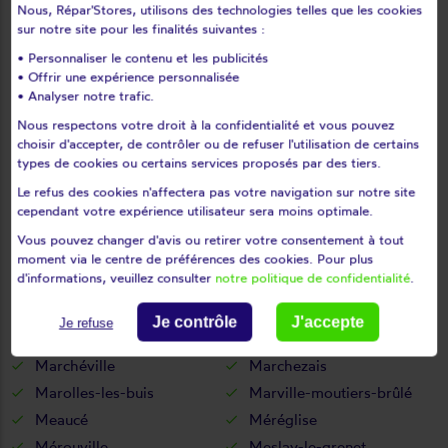
Nous, Répar'Stores, utilisons des technologies telles que les cookies
Les corvées-les-yys
Les etilleux
sur notre site pour les finalités suivantes :
Les pinthières
Les ressuintes
• Personnaliser le contenu et les publicités
Léthuin
Levainville
• Offrir une expérience personnalisée
Levesville-la-chenard
Logron
• Analyser notre trafic.
Loigny-la-bataille
Lormaye
Nous respectons votre droit à la confidentialité et vous pouvez
choisir d'accepter, de contrôler ou de refuser l'utilisation de certains
Louville-la-chenard
Louvilliers-en-drouais
types de cookies ou certains services proposés par des tiers.
Louvilliers-lès-perche
Lucé
Le refus des cookies n'affectera pas votre navigation sur notre site
Luigny
Luisant
cependant votre expérience utilisateur sera moins optimale.
Lumeau
Luplanté
Vous pouvez changer d'avis ou retirer votre consentement à tout
Luray
Lutz-en-dunois
moment via le centre de préférences des cookies. Pour plus
d'informations, veuillez consulter
notre politique de confidentialité
.
Magny
Maillebois
Maintenon
Mainvilliers
Je contrôle
J'accepte
Je refuse
Manou
Marboué
Marchéville
Marchezais
Marolles-les-buis
Marville-moutiers-brûlé
Meaucé
Méréglise
Mérouville
Meslay-le-grenet