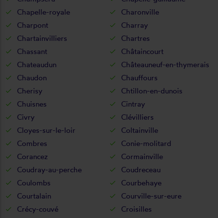
Chapelle-royale
Charonville
Charpont
Charray
Chartainvilliers
Chartres
Chassant
Châtaincourt
Chateaudun
Châteauneuf-en-thymerais
Chaudon
Chauffours
Cherisy
Chtillon-en-dunois
Chuisnes
Cintray
Civry
Clévilliers
Cloyes-sur-le-loir
Coltainville
Combres
Conie-molitard
Corancez
Cormainville
Coudray-au-perche
Coudreceau
Coulombs
Courbehaye
Courtalain
Courville-sur-eure
Crécy-couvé
Croisilles