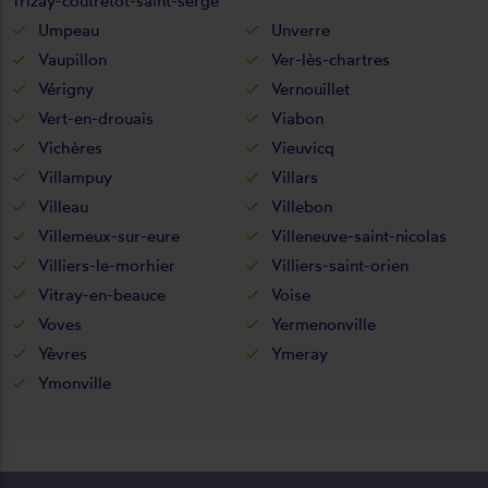
Trizay-coutretot-saint-serge
Umpeau
Unverre
Vaupillon
Ver-lès-chartres
Vérigny
Vernouillet
Vert-en-drouais
Viabon
Vichères
Vieuvicq
Villampuy
Villars
Villeau
Villebon
Villemeux-sur-eure
Villeneuve-saint-nicolas
Villiers-le-morhier
Villiers-saint-orien
Vitray-en-beauce
Voise
Voves
Yermenonville
Yèvres
Ymeray
Ymonville