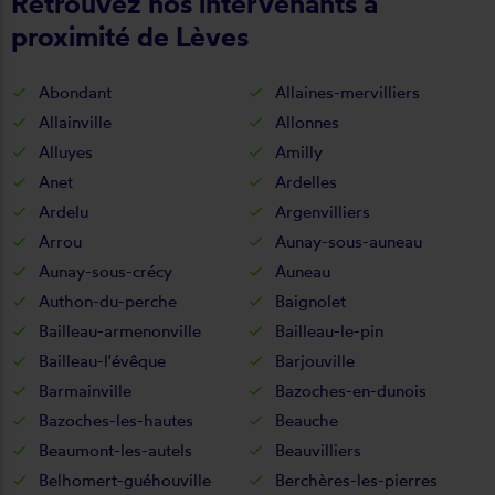
Retrouvez nos intervenants à
proximité de Lèves
Abondant
Allaines-mervilliers
Allainville
Allonnes
Alluyes
Amilly
Anet
Ardelles
Ardelu
Argenvilliers
Arrou
Aunay-sous-auneau
Aunay-sous-crécy
Auneau
Authon-du-perche
Baignolet
Bailleau-armenonville
Bailleau-le-pin
Bailleau-l'évêque
Barjouville
Barmainville
Bazoches-en-dunois
Bazoches-les-hautes
Beauche
Beaumont-les-autels
Beauvilliers
Belhomert-guéhouville
Berchères-les-pierres