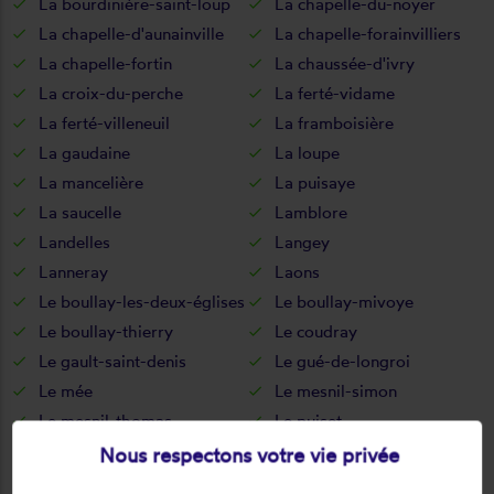
La bourdinière-saint-loup
La chapelle-du-noyer
La chapelle-d'aunainville
La chapelle-forainvilliers
La chapelle-fortin
La chaussée-d'ivry
La croix-du-perche
La ferté-vidame
La ferté-villeneuil
La framboisière
La gaudaine
La loupe
La mancelière
La puisaye
La saucelle
Lamblore
Landelles
Langey
Lanneray
Laons
Le boullay-les-deux-églises
Le boullay-mivoye
Le boullay-thierry
Le coudray
Le gault-saint-denis
Le gué-de-longroi
Le mée
Le mesnil-simon
Le mesnil-thomas
Le puiset
Le thieulin
Les autels-villevillon
Nous respectons votre vie privée
Les châtelets
Les châtelliers-notre-dame