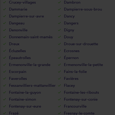
Crucey-villages
Dambron
Dammarie
Dampierre-sous-brou
Dampierre-sur-avre
Dancy
Dangeau
Dangers
Denonville
Digny
Donnemain-saint-mamès
Douy
Dreux
Droue-sur-drouette
Écluzelles
Ecrosnes
Épeautrolles
Épernon
Ermenonville-la-grande
Ermenonville-la-petite
Escorpain
Fains-la-folie
Faverolles
Favières
Fessanvilliers-mattanvillier
Flacey
Fontaine-la-guyon
Fontaine-les-ribouts
Fontaine-simon
Fontenay-sur-conie
Fontenay-sur-eure
Francourville
Frazé
Fresnay-le-comte