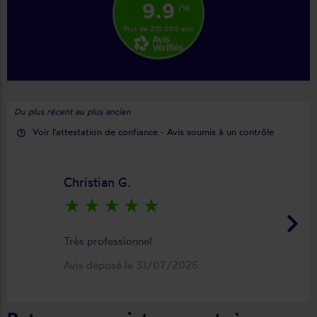
9.9
/10
Plus de 210 000 avis
Du plus récent au plus ancien
Voir l'attestation de confiance - Avis soumis à un contrôle
help_outline
Christian G.
star_rate
star_rate
star_rate
star_rate
star_rate
keyboard_arrow_right
Très professionnel
Avis déposé le 31/07/2026