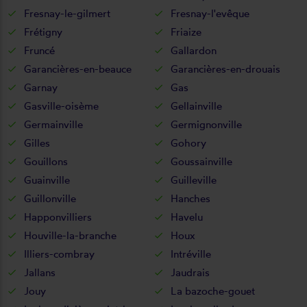
Fresnay-le-gilmert
Fresnay-l'evêque
Frétigny
Friaize
Fruncé
Gallardon
Garancières-en-beauce
Garancières-en-drouais
Garnay
Gas
Gasville-oisème
Gellainville
Germainville
Germignonville
Gilles
Gohory
Gouillons
Goussainville
Guainville
Guilleville
Guillonville
Hanches
Happonvilliers
Havelu
Houville-la-branche
Houx
Illiers-combray
Intréville
Jallans
Jaudrais
Jouy
La bazoche-gouet