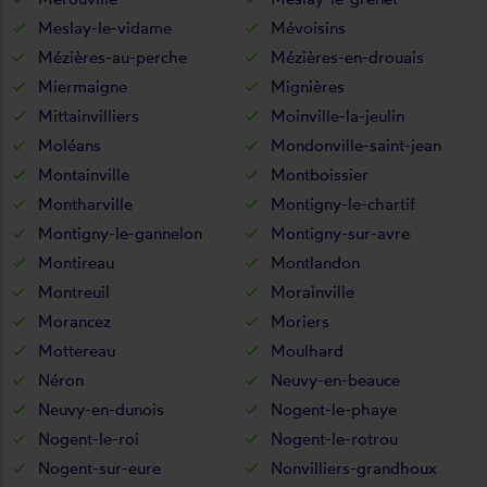
Meslay-le-vidame
Mévoisins
Mézières-au-perche
Mézières-en-drouais
Miermaigne
Mignières
Mittainvilliers
Moinville-la-jeulin
Moléans
Mondonville-saint-jean
Montainville
Montboissier
Montharville
Montigny-le-chartif
Montigny-le-gannelon
Montigny-sur-avre
Montireau
Montlandon
Montreuil
Morainville
Morancez
Moriers
Mottereau
Moulhard
Néron
Neuvy-en-beauce
Neuvy-en-dunois
Nogent-le-phaye
Nogent-le-roi
Nogent-le-rotrou
Nogent-sur-eure
Nonvilliers-grandhoux