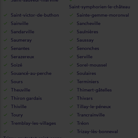
Saint-symphorien-le-château
Saint-victor-de-buthon
Sainte-gemme-moronval
Sainville
Sancheville
Sandarville
Saulnières
Saumeray
Saussay
Senantes
Senonches
Serazereux
Serville
Soizé
Sorel-moussel
Souancé-au-perche
Soulaires
Sours
Terminiers
Theuville
Thimert-gâtelles
Thiron gardais
Thivars
Thiville
Tillay-le-péneux
Toury
Trancrainville
Tremblay-les-villages
Tréon
Trizay-lès-bonneval