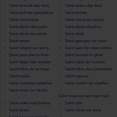
Saint-arnoult-des-bois
Saint-aubin-des-bois
Saint-avit-les-guespières
Saint-bomer
Saint-christophe
Saint-cloud-en-dunois
Saint-denis-des-puits
Saint-denis-d'authou
Saint-denis-les-ponts
Saint-eliph
Saint-eman
Saint-georges-sur-eure
Saint-hilaire-sur-yerre
Saint-jean-de-rebervilliers
Saint-jean-pierre-fixte
Saint-laurent-la-gtine
Saint-léger-des-aubées
Saint-lubin-de-cravant
Saint-lubin-de-la-haye
Saint-lubin-des-joncherets
Saint-lucien
Saint-luperce
Saint-maixme-hauterive
Saint-martin-de-nigelles
Saint-maur-sur-le-loir
Saint-maurice-saint-germain
Saint-ouen-marchefroy
Saint-piat
Saint-prest
Saint-rémy-sur-avre
Saint-sauveur-marville