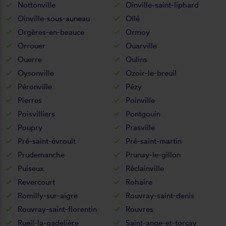
Nottonville
Oinville-saint-liphard
Oinville-sous-auneau
Ollé
Orgères-en-beauce
Ormoy
Orrouer
Ouarville
Ouerre
Oulins
Oysonville
Ozoir-le-breuil
Péronville
Pézy
Pierres
Poinville
Poisvilliers
Pontgouin
Poupry
Prasville
Pré-saint-évroult
Pré-saint-martin
Prudemanche
Prunay-le-gillon
Puiseux
Réclainville
Revercourt
Rohaire
Romilly-sur-aigre
Rouvray-saint-denis
Rouvray-saint-florentin
Rouvres
Rueil-la-gadelière
Saint-ange-et-torçay