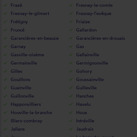
Frazé
Fresnay-le-comte
Fresnay-le-gilmert
Fresnay-l'evêque
Frétigny
Friaize
Fruncé
Gallardon
Garancières-en-beauce
Garancières-en-drouais
Garnay
Gas
Gasville-oisème
Gellainville
Germainville
Germignonville
Gilles
Gohory
Gouillons
Goussainville
Guainville
Guilleville
Guillonville
Hanches
Happonvilliers
Havelu
Houville-la-branche
Houx
Illiers-combray
Intréville
Jallans
Jaudrais