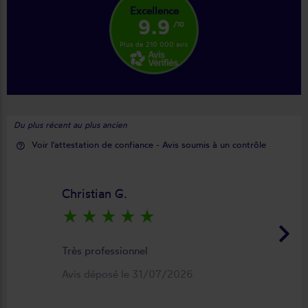
Excellence
9.9
/10
Plus de 210 000 avis
Du plus récent au plus ancien
Voir l'attestation de confiance - Avis soumis à un contrôle
help_outline
Christian G.
star_rate
star_rate
star_rate
star_rate
star_rate
keyboard_arrow_right
Très professionnel
Avis déposé le 31/07/2026