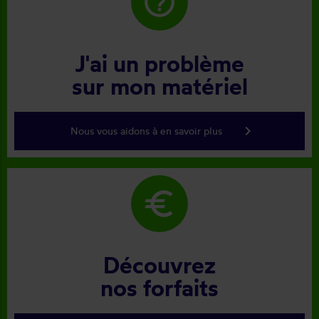
help_outline
J'ai un problème
sur mon matériel
keyboard_arrow_right
Nous vous aidons à en savoir plus
euro
Découvrez
nos forfaits