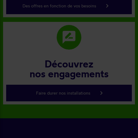
keyboard_arrow_right
Des offres en fonction de vos besoins
rate_review
Découvrez
nos engagements
keyboard_arrow_right
Faire durer nos installations