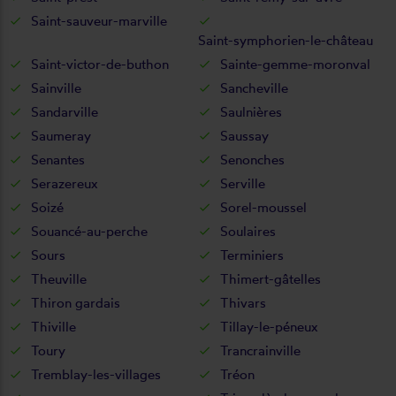
Saint-sauveur-marville
Saint-symphorien-le-château
Saint-victor-de-buthon
Sainte-gemme-moronval
Sainville
Sancheville
Sandarville
Saulnières
Saumeray
Saussay
Senantes
Senonches
Serazereux
Serville
Soizé
Sorel-moussel
Souancé-au-perche
Soulaires
Sours
Terminiers
Theuville
Thimert-gâtelles
Thiron gardais
Thivars
Thiville
Tillay-le-péneux
Toury
Trancrainville
Tremblay-les-villages
Tréon