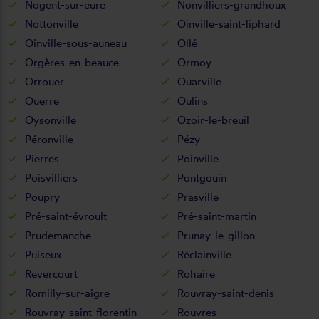
Nogent-sur-eure
Nonvilliers-grandhoux
Nottonville
Oinville-saint-liphard
Oinville-sous-auneau
Ollé
Orgères-en-beauce
Ormoy
Orrouer
Ouarville
Ouerre
Oulins
Oysonville
Ozoir-le-breuil
Péronville
Pézy
Pierres
Poinville
Poisvilliers
Pontgouin
Poupry
Prasville
Pré-saint-évroult
Pré-saint-martin
Prudemanche
Prunay-le-gillon
Puiseux
Réclainville
Revercourt
Rohaire
Romilly-sur-aigre
Rouvray-saint-denis
Rouvray-saint-florentin
Rouvres