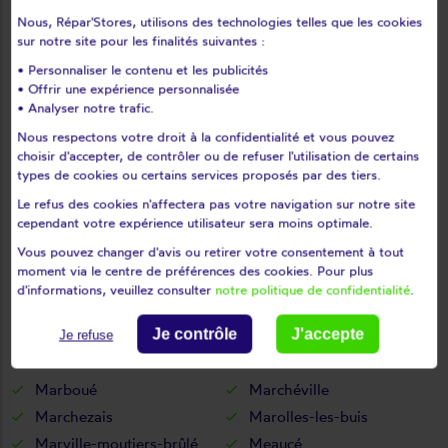
Les châtelets
Les châtelliers-notre-dame
Nous, Répar'Stores, utilisons des technologies telles que les cookies
Les corvées-les-yys
Les etilleux
sur notre site pour les finalités suivantes :
Les pinthières
Les ressuintes
• Personnaliser le contenu et les publicités
• Offrir une expérience personnalisée
Léthuin
Levainville
• Analyser notre trafic.
Lèves
Levesville-la-chenard
Nous respectons votre droit à la confidentialité et vous pouvez
Logron
Loigny-la-bataille
choisir d'accepter, de contrôler ou de refuser l'utilisation de certains
Lormaye
Louville-la-chenard
types de cookies ou certains services proposés par des tiers.
Louvilliers-en-drouais
Louvilliers-lès-perche
Le refus des cookies n'affectera pas votre navigation sur notre site
cependant votre expérience utilisateur sera moins optimale.
Lucé
Luigny
Vous pouvez changer d'avis ou retirer votre consentement à tout
Luisant
Lumeau
moment via le centre de préférences des cookies. Pour plus
Luplanté
Luray
d'informations, veuillez consulter
notre politique de confidentialité
.
Lutz-en-dunois
Magny
Je contrôle
J'accepte
Maillebois
Maintenon
Je refuse
Mainvilliers
Manou
Marboué
Marchéville
Marchezais
Marolles-les-buis
Marville-moutiers-brûlé
Meaucé