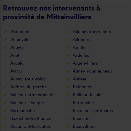
Retrouvez nos intervenants à
proximité de Mittainvilliers
Abondant
Allaines-mervilliers
Allainville
Allonnes
Alluyes
Amilly
Anet
Ardelles
Ardelu
Argenvilliers
Arrou
Aunay-sous-auneau
Aunay-sous-crécy
Auneau
Authon-du-perche
Baignolet
Bailleau-armenonville
Bailleau-le-pin
Bailleau-l'évêque
Barjouville
Barmainville
Bazoches-en-dunois
Bazoches-les-hautes
Beauche
Beaumont-les-autels
Beauvilliers