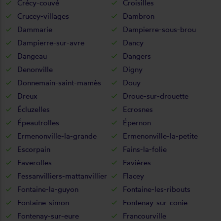
Crécy-couvé
Croisilles
Crucey-villages
Dambron
Dammarie
Dampierre-sous-brou
Dampierre-sur-avre
Dancy
Dangeau
Dangers
Denonville
Digny
Donnemain-saint-mamès
Douy
Dreux
Droue-sur-drouette
Écluzelles
Ecrosnes
Épeautrolles
Épernon
Ermenonville-la-grande
Ermenonville-la-petite
Escorpain
Fains-la-folie
Faverolles
Favières
Fessanvilliers-mattanvillier
Flacey
Fontaine-la-guyon
Fontaine-les-ribouts
Fontaine-simon
Fontenay-sur-conie
Fontenay-sur-eure
Francourville