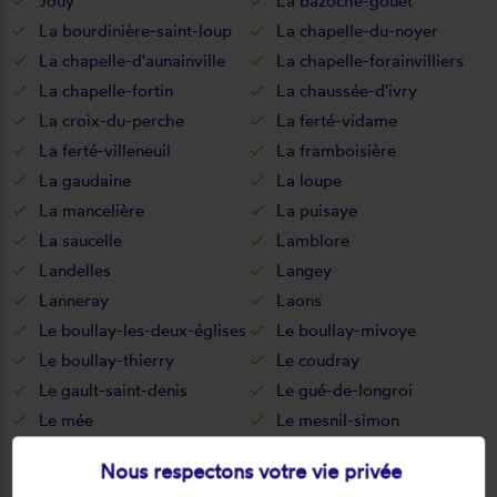
Jouy
La bazoche-gouet
La bourdinière-saint-loup
La chapelle-du-noyer
La chapelle-d'aunainville
La chapelle-forainvilliers
La chapelle-fortin
La chaussée-d'ivry
La croix-du-perche
La ferté-vidame
La ferté-villeneuil
La framboisière
La gaudaine
La loupe
La mancelière
La puisaye
La saucelle
Lamblore
Landelles
Langey
Lanneray
Laons
Le boullay-les-deux-églises
Le boullay-mivoye
Le boullay-thierry
Le coudray
Le gault-saint-denis
Le gué-de-longroi
Le mée
Le mesnil-simon
Le mesnil-thomas
Le puiset
Nous respectons votre vie privée
Le thieulin
Les autels-villevillon