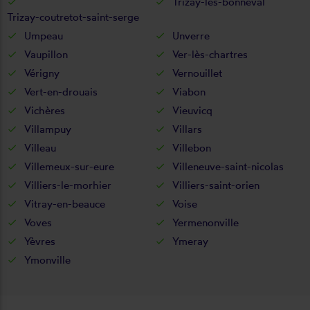
Trizay-lès-bonneval
Trizay-coutretot-saint-serge
Umpeau
Unverre
Vaupillon
Ver-lès-chartres
Vérigny
Vernouillet
Vert-en-drouais
Viabon
Vichères
Vieuvicq
Villampuy
Villars
Villeau
Villebon
Villemeux-sur-eure
Villeneuve-saint-nicolas
Villiers-le-morhier
Villiers-saint-orien
Vitray-en-beauce
Voise
Voves
Yermenonville
Yèvres
Ymeray
Ymonville