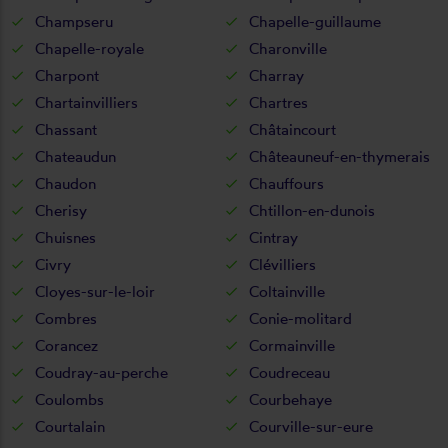
Champseru
Chapelle-guillaume
Chapelle-royale
Charonville
Charpont
Charray
Chartainvilliers
Chartres
Chassant
Châtaincourt
Chateaudun
Châteauneuf-en-thymerais
Chaudon
Chauffours
Cherisy
Chtillon-en-dunois
Chuisnes
Cintray
Civry
Clévilliers
Cloyes-sur-le-loir
Coltainville
Combres
Conie-molitard
Corancez
Cormainville
Coudray-au-perche
Coudreceau
Coulombs
Courbehaye
Courtalain
Courville-sur-eure