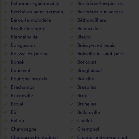
Belhomert-guéhouville
Berchères-les-pierres
Berchères-saint-germain
Berchères-sur-vesgre
Bérou-la-mulotière
Béthonvilliers
Béville-le-comte
Billancelles
Blandainville
Bleury
Boisgasson
Boissy-en-drouais
Boissy-lès-perche
Boisville-la-saint-père
Boncé
Boncourt
Bonneval
Bouglainval
Boutigny-prouais
Bouville
Bréchamps
Brezolles
Briconville
Brou
Broué
Brunelles
Bû
Bullainville
Bullou
Challet
Champagne
Champhol
Champrond-en-gâtine
Champrond-en-perchet