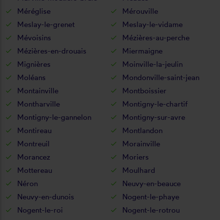
Méréglise
Mérouville
Meslay-le-grenet
Meslay-le-vidame
Mévoisins
Mézières-au-perche
Mézières-en-drouais
Miermaigne
Mignières
Moinville-la-jeulin
Moléans
Mondonville-saint-jean
Montainville
Montboissier
Montharville
Montigny-le-chartif
Montigny-le-gannelon
Montigny-sur-avre
Montireau
Montlandon
Montreuil
Morainville
Morancez
Moriers
Mottereau
Moulhard
Néron
Neuvy-en-beauce
Neuvy-en-dunois
Nogent-le-phaye
Nogent-le-roi
Nogent-le-rotrou