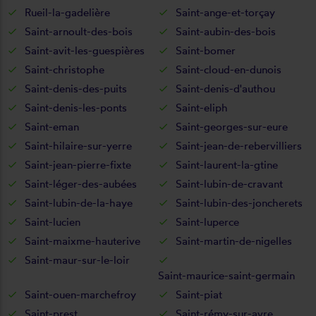
Rueil-la-gadelière
Saint-ange-et-torçay
Saint-arnoult-des-bois
Saint-aubin-des-bois
Saint-avit-les-guespières
Saint-bomer
Saint-christophe
Saint-cloud-en-dunois
Saint-denis-des-puits
Saint-denis-d'authou
Saint-denis-les-ponts
Saint-eliph
Saint-eman
Saint-georges-sur-eure
Saint-hilaire-sur-yerre
Saint-jean-de-rebervilliers
Saint-jean-pierre-fixte
Saint-laurent-la-gtine
Saint-léger-des-aubées
Saint-lubin-de-cravant
Saint-lubin-de-la-haye
Saint-lubin-des-joncherets
Saint-lucien
Saint-luperce
Saint-maixme-hauterive
Saint-martin-de-nigelles
Saint-maur-sur-le-loir
Saint-maurice-saint-germain
Saint-ouen-marchefroy
Saint-piat
Saint-prest
Saint-rémy-sur-avre