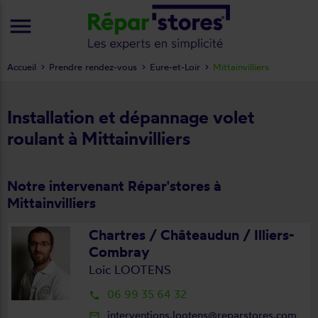
menu
Accueil
Prendre rendez-vous
Eure-et-Loir
Mittainvilliers
Installation et dépannage volet
roulant à Mittainvilliers
Notre intervenant Répar'stores à
Mittainvilliers
Chartres / Châteaudun / Illiers-
Combray
Loic LOOTENS
06 99 35 64 32
local_phone
interventions.lootens@reparstores.com
mail_outline