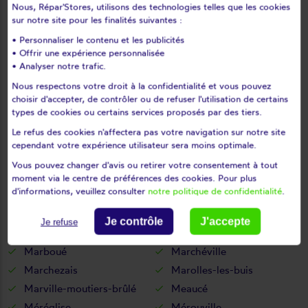
Nous, Répar'Stores, utilisons des technologies telles que les cookies
Les corvées-les-yys
Les etilleux
sur notre site pour les finalités suivantes :
Les pinthières
Les ressuintes
• Personnaliser le contenu et les publicités
Léthuin
Levainville
• Offrir une expérience personnalisée
Lèves
Levesville-la-chenard
• Analyser notre trafic.
Logron
Loigny-la-bataille
Nous respectons votre droit à la confidentialité et vous pouvez
choisir d'accepter, de contrôler ou de refuser l'utilisation de certains
Lormaye
Louville-la-chenard
types de cookies ou certains services proposés par des tiers.
Louvilliers-en-drouais
Louvilliers-lès-perche
Le refus des cookies n'affectera pas votre navigation sur notre site
Lucé
Luigny
cependant votre expérience utilisateur sera moins optimale.
Luisant
Lumeau
Vous pouvez changer d'avis ou retirer votre consentement à tout
Luplanté
Luray
moment via le centre de préférences des cookies. Pour plus
d'informations, veuillez consulter
notre politique de confidentialité
.
Lutz-en-dunois
Magny
Maillebois
Maintenon
Je contrôle
J'accepte
Je refuse
Mainvilliers
Manou
Marboué
Marchéville
Marchezais
Marolles-les-buis
Marville-moutiers-brûlé
Meaucé
Méréglise
Mérouville