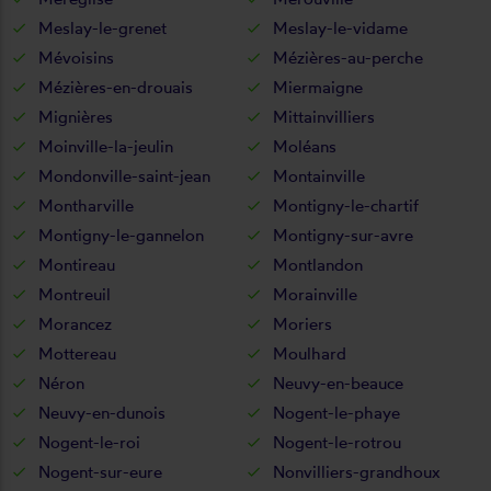
Meslay-le-grenet
Meslay-le-vidame
Mévoisins
Mézières-au-perche
Mézières-en-drouais
Miermaigne
Mignières
Mittainvilliers
Moinville-la-jeulin
Moléans
Mondonville-saint-jean
Montainville
Montharville
Montigny-le-chartif
Montigny-le-gannelon
Montigny-sur-avre
Montireau
Montlandon
Montreuil
Morainville
Morancez
Moriers
Mottereau
Moulhard
Néron
Neuvy-en-beauce
Neuvy-en-dunois
Nogent-le-phaye
Nogent-le-roi
Nogent-le-rotrou
Nogent-sur-eure
Nonvilliers-grandhoux