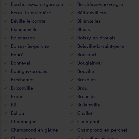
Berchères-saint-germain
Berchères-sur-vesgre
Bérou-la-mulotière
Béthonvilliers
Béville-le-comte
Billancelles
Blandainville
Bleury
Boisgasson
Boissy-en-drouais
Boissy-lès-perche
Boisville-la-saint-père
Boncé
Boncourt
Bonneval
Bouglainval
Boutigny-prouais
Bouville
Bréchamps
Brezolles
Briconville
Brou
Broué
Brunelles
Bû
Bullainville
Bullou
Challet
Champagne
Champhol
Champrond-en-gâtine
Champrond-en-perchet
Champseru
Chapelle-guillaume