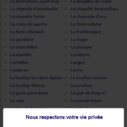
La bourdinière-saint-loup
La chapelle-du-noyer
La chapelle-d'aunainville
La chapelle-forainvilliers
La chapelle-fortin
La chaussée-d'ivry
La croix-du-perche
La ferté-vidame
La ferté-villeneuil
La framboisière
La gaudaine
La loupe
La mancelière
La puisaye
La saucelle
Lamblore
Landelles
Langey
Lanneray
Laons
Le boullay-les-deux-églises
Le boullay-mivoye
Le boullay-thierry
Le coudray
Le gault-saint-denis
Le gué-de-longroi
Le mée
Le mesnil-simon
Le mesnil-thomas
Le puiset
Le thieulin
Les autels-villevillon
Nous respectons votre vie privée
Les châtelets
Les châtelliers-notre-dame