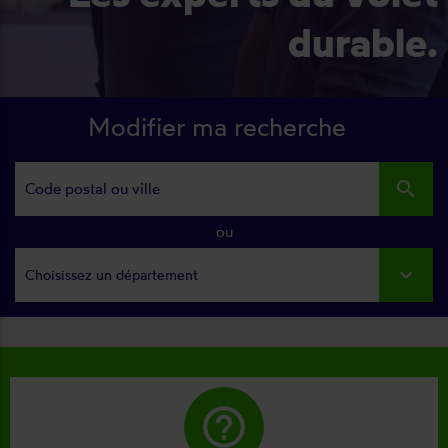
durable.
Modifier ma recherche
search
ou
Choisissez un département
help_outline