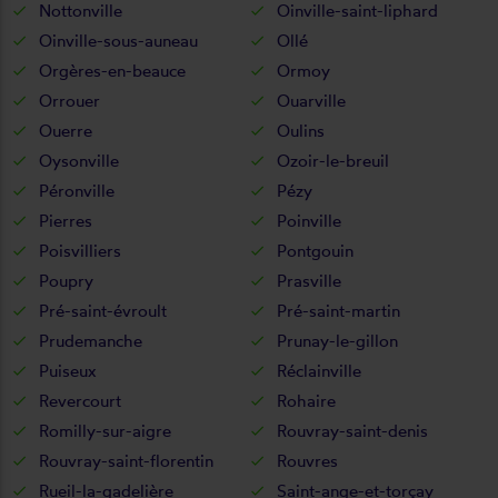
Nottonville
Oinville-saint-liphard
Oinville-sous-auneau
Ollé
Orgères-en-beauce
Ormoy
Orrouer
Ouarville
Ouerre
Oulins
Oysonville
Ozoir-le-breuil
Péronville
Pézy
Pierres
Poinville
Poisvilliers
Pontgouin
Poupry
Prasville
Pré-saint-évroult
Pré-saint-martin
Prudemanche
Prunay-le-gillon
Puiseux
Réclainville
Revercourt
Rohaire
Romilly-sur-aigre
Rouvray-saint-denis
Rouvray-saint-florentin
Rouvres
Rueil-la-gadelière
Saint-ange-et-torçay