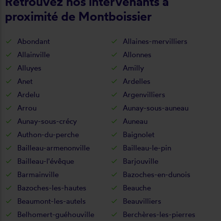
Retrouvez nos intervenants à
proximité de Montboissier
Abondant
Allaines-mervilliers
Allainville
Allonnes
Alluyes
Amilly
Anet
Ardelles
Ardelu
Argenvilliers
Arrou
Aunay-sous-auneau
Aunay-sous-crécy
Auneau
Authon-du-perche
Baignolet
Bailleau-armenonville
Bailleau-le-pin
Bailleau-l'évêque
Barjouville
Barmainville
Bazoches-en-dunois
Bazoches-les-hautes
Beauche
Beaumont-les-autels
Beauvilliers
Belhomert-guéhouville
Berchères-les-pierres