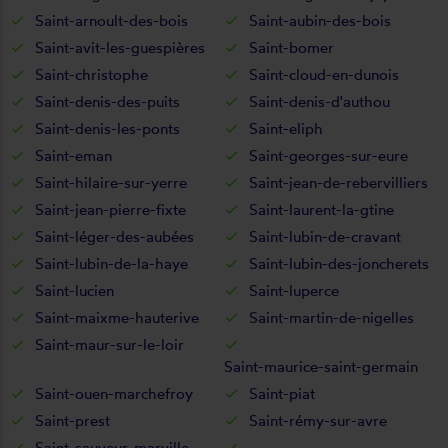
Saint-arnoult-des-bois
Saint-aubin-des-bois
Saint-avit-les-guespières
Saint-bomer
Saint-christophe
Saint-cloud-en-dunois
Saint-denis-des-puits
Saint-denis-d'authou
Saint-denis-les-ponts
Saint-eliph
Saint-eman
Saint-georges-sur-eure
Saint-hilaire-sur-yerre
Saint-jean-de-rebervilliers
Saint-jean-pierre-fixte
Saint-laurent-la-gtine
Saint-léger-des-aubées
Saint-lubin-de-cravant
Saint-lubin-de-la-haye
Saint-lubin-des-joncherets
Saint-lucien
Saint-luperce
Saint-maixme-hauterive
Saint-martin-de-nigelles
Saint-maur-sur-le-loir
Saint-maurice-saint-germain
Saint-ouen-marchefroy
Saint-piat
Saint-prest
Saint-rémy-sur-avre
Saint-sauveur-marville