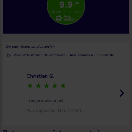
9.9
/10
Plus de 210 000 avis
Du plus récent au plus ancien
Voir l'attestation de confiance - Avis soumis à un contrôle
help_outline
Christian G.
star_rate
star_rate
star_rate
star_rate
star_rate
keyboard_arrow_right
Très professionnel
Avis déposé le 31/07/2026