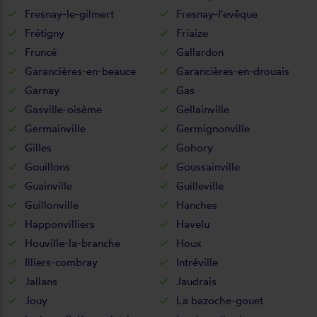
Fresnay-le-gilmert
Fresnay-l'evêque
Frétigny
Friaize
Fruncé
Gallardon
Garancières-en-beauce
Garancières-en-drouais
Garnay
Gas
Gasville-oisème
Gellainville
Germainville
Germignonville
Gilles
Gohory
Gouillons
Goussainville
Guainville
Guilleville
Guillonville
Hanches
Happonvilliers
Havelu
Houville-la-branche
Houx
Illiers-combray
Intréville
Jallans
Jaudrais
Jouy
La bazoche-gouet