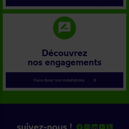
rate_review
Découvrez
nos engagements
keyboard_arrow_right
Faire durer nos installations
suivez-nous !