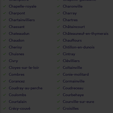
Chapelle-royale
Charonville
Charpont
Charray
Chartainvilliers
Chartres
Chassant
Châtaincourt
Chateaudun
Châteauneuf-en-thymerais
Chaudon
Chauffours
Cherisy
Chtillon-en-dunois
Chuisnes
Cintray
Civry
Clévilliers
Cloyes-sur-le-loir
Coltainville
Combres
Conie-molitard
Corancez
Cormainville
Coudray-au-perche
Coudreceau
Coulombs
Courbehaye
Courtalain
Courville-sur-eure
Crécy-couvé
Croisilles