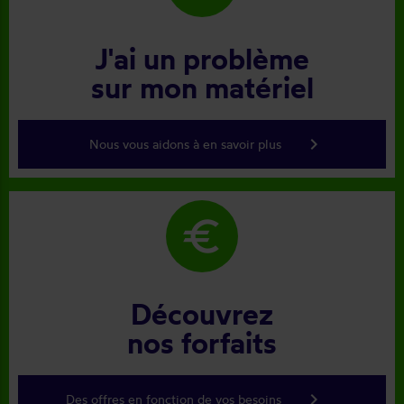
J'ai un problème
sur mon matériel
keyboard_arrow_right
Nous vous aidons à en savoir plus
euro
Découvrez
nos forfaits
keyboard_arrow_right
Des offres en fonction de vos besoins