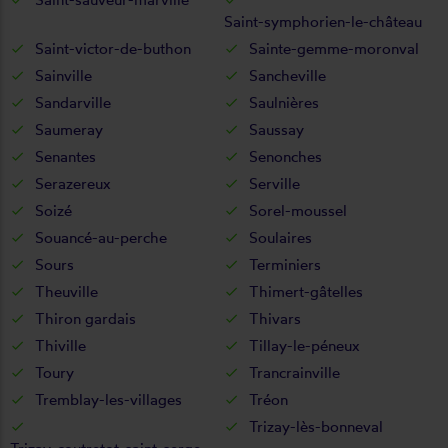
Saint-symphorien-le-château
Saint-victor-de-buthon
Sainte-gemme-moronval
Sainville
Sancheville
Sandarville
Saulnières
Saumeray
Saussay
Senantes
Senonches
Serazereux
Serville
Soizé
Sorel-moussel
Souancé-au-perche
Soulaires
Sours
Terminiers
Theuville
Thimert-gâtelles
Thiron gardais
Thivars
Thiville
Tillay-le-péneux
Toury
Trancrainville
Tremblay-les-villages
Tréon
Trizay-lès-bonneval