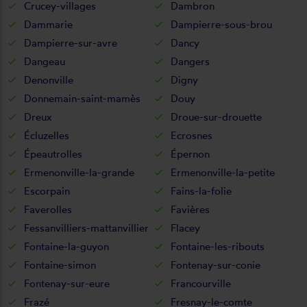
Crucey-villages
Dambron
Dammarie
Dampierre-sous-brou
Dampierre-sur-avre
Dancy
Dangeau
Dangers
Denonville
Digny
Donnemain-saint-mamès
Douy
Dreux
Droue-sur-drouette
Écluzelles
Ecrosnes
Épeautrolles
Épernon
Ermenonville-la-grande
Ermenonville-la-petite
Escorpain
Fains-la-folie
Faverolles
Favières
Fessanvilliers-mattanvillier
Flacey
Fontaine-la-guyon
Fontaine-les-ribouts
Fontaine-simon
Fontenay-sur-conie
Fontenay-sur-eure
Francourville
Frazé
Fresnay-le-comte