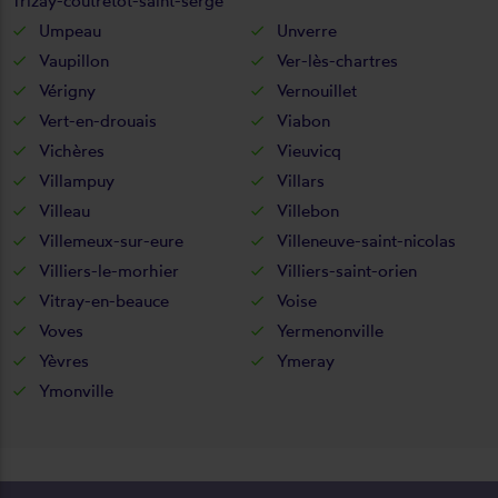
Trizay-coutretot-saint-serge
Umpeau
Unverre
Vaupillon
Ver-lès-chartres
Vérigny
Vernouillet
Vert-en-drouais
Viabon
Vichères
Vieuvicq
Villampuy
Villars
Villeau
Villebon
Villemeux-sur-eure
Villeneuve-saint-nicolas
Villiers-le-morhier
Villiers-saint-orien
Vitray-en-beauce
Voise
Voves
Yermenonville
Yèvres
Ymeray
Ymonville