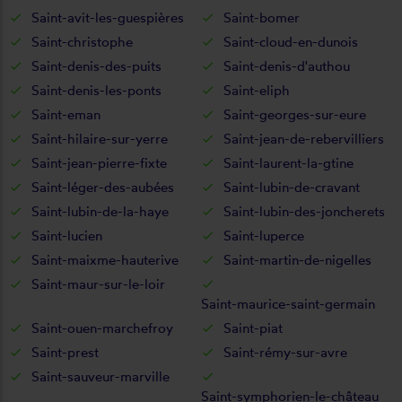
Saint-avit-les-guespières
Saint-bomer
Saint-christophe
Saint-cloud-en-dunois
Saint-denis-des-puits
Saint-denis-d'authou
Saint-denis-les-ponts
Saint-eliph
Saint-eman
Saint-georges-sur-eure
Saint-hilaire-sur-yerre
Saint-jean-de-rebervilliers
Saint-jean-pierre-fixte
Saint-laurent-la-gtine
Saint-léger-des-aubées
Saint-lubin-de-cravant
Saint-lubin-de-la-haye
Saint-lubin-des-joncherets
Saint-lucien
Saint-luperce
Saint-maixme-hauterive
Saint-martin-de-nigelles
Saint-maur-sur-le-loir
Saint-maurice-saint-germain
Saint-ouen-marchefroy
Saint-piat
Saint-prest
Saint-rémy-sur-avre
Saint-sauveur-marville
Saint-symphorien-le-château