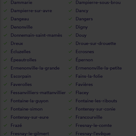
Dammarie
Dampierre-sous-brou
Dampierre-sur-avre
Dancy
Dangeau
Dangers
Denonville
Digny
Donnemain-saint-mamès
Douy
Dreux
Droue-sur-drouette
Écluzelles
Ecrosnes
Épeautrolles
Épernon
Ermenonville-la-grande
Ermenonville-la-petite
Escorpain
Fains-la-folie
Faverolles
Favières
Fessanvilliers-mattanvillier
Flacey
Fontaine-la-guyon
Fontaine-les-ribouts
Fontaine-simon
Fontenay-sur-conie
Fontenay-sur-eure
Francourville
Frazé
Fresnay-le-comte
Fresnay-le-gilmert
Fresnay-l'evêque