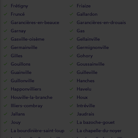
Frétigny
Friaize
Fruncé
Gallardon
Garancières-en-beauce
Garancières-en-drouais
Garnay
Gas
Gasville-oisème
Gellainville
Germainville
Germignonville
Gilles
Gohory
Gouillons
Goussainville
Guainville
Guilleville
Guillonville
Hanches
Happonvilliers
Havelu
Houville-la-branche
Houx
Illiers-combray
Intréville
Jallans
Jaudrais
Jouy
La bazoche-gouet
La bourdinière-saint-loup
La chapelle-du-noyer