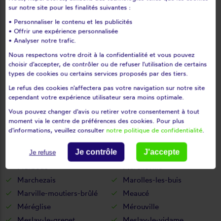
Les pinthières
Les ressuintes
sur notre site pour les finalités suivantes :
Léthuin
Levainville
• Personnaliser le contenu et les publicités
• Offrir une expérience personnalisée
Lèves
Levesville-la-chenard
• Analyser notre trafic.
Logron
Loigny-la-bataille
Nous respectons votre droit à la confidentialité et vous pouvez
Lormaye
Louville-la-chenard
choisir d'accepter, de contrôler ou de refuser l'utilisation de certains
Louvilliers-en-drouais
Louvilliers-lès-perche
types de cookies ou certains services proposés par des tiers.
Lucé
Luigny
Le refus des cookies n'affectera pas votre navigation sur notre site
cependant votre expérience utilisateur sera moins optimale.
Luisant
Lumeau
Vous pouvez changer d'avis ou retirer votre consentement à tout
Luplanté
Luray
moment via le centre de préférences des cookies. Pour plus
Lutz-en-dunois
Magny
d'informations, veuillez consulter
notre politique de confidentialité
.
Maillebois
Maintenon
Je contrôle
J'accepte
Mainvilliers
Manou
Je refuse
Marboué
Marchéville
Marchezais
Marolles-les-buis
Marville-moutiers-brûlé
Meaucé
Méréglise
Mérouville
Meslay-le-grenet
Meslay-le-vidame