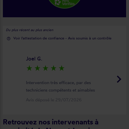
Du plus récent au plus ancien
Voir l'attestation de confiance - Avis soumis à un contrôle
help_outline
Joel G.
star_rate
star_rate
star_rate
star_rate
star_rate
keyboard_arrow_right
Intervention très efficace, par des
techniciens compétents et aimables
Avis déposé le 29/07/2026
Retrouvez nos intervenants à