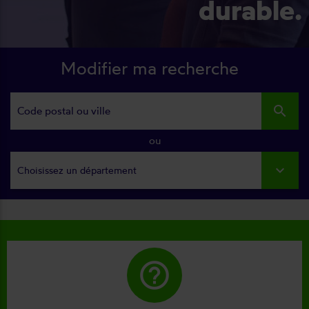
durable.
Modifier ma recherche
search
ou
Choisissez un département
help_outline