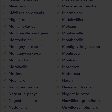
Mévoisins
Mézières-au-perche
Mézières-en-drouais
Miermaigne
Mignières
Mittainvilliers
Moinville-la-jeulin
Moléans
Mondonville-saint-jean
Montainville
Montboissier
Montharville
Montigny-le-chartif
Montigny-le-gannelon
Montigny-sur-avre
Montireau
Montlandon
Montreuil
Morainville
Morancez
Moriers
Mottereau
Moulhard
Néron
Neuvy-en-beauce
Neuvy-en-dunois
Nogent-le-phaye
Nogent-le-rotrou
Nogent-sur-eure
Nonvilliers-grandhoux
Nottonville
Oinville-saint-liphard