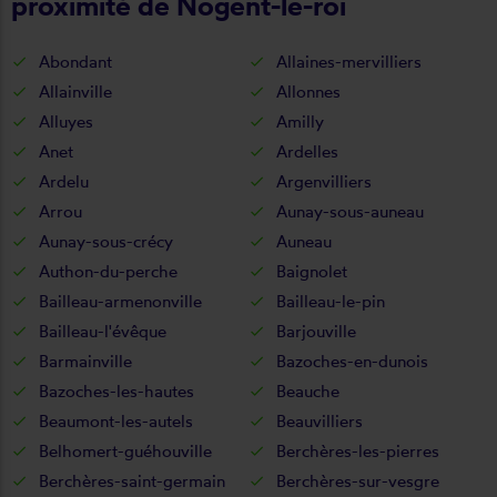
proximité de Nogent-le-roi
Abondant
Allaines-mervilliers
Allainville
Allonnes
Alluyes
Amilly
Anet
Ardelles
Ardelu
Argenvilliers
Arrou
Aunay-sous-auneau
Aunay-sous-crécy
Auneau
Authon-du-perche
Baignolet
Bailleau-armenonville
Bailleau-le-pin
Bailleau-l'évêque
Barjouville
Barmainville
Bazoches-en-dunois
Bazoches-les-hautes
Beauche
Beaumont-les-autels
Beauvilliers
Belhomert-guéhouville
Berchères-les-pierres
Berchères-saint-germain
Berchères-sur-vesgre