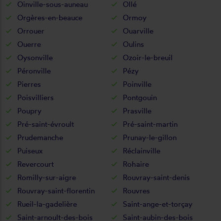
Oinville-sous-auneau
Ollé
Orgères-en-beauce
Ormoy
Orrouer
Ouarville
Ouerre
Oulins
Oysonville
Ozoir-le-breuil
Péronville
Pézy
Pierres
Poinville
Poisvilliers
Pontgouin
Poupry
Prasville
Pré-saint-évroult
Pré-saint-martin
Prudemanche
Prunay-le-gillon
Puiseux
Réclainville
Revercourt
Rohaire
Romilly-sur-aigre
Rouvray-saint-denis
Rouvray-saint-florentin
Rouvres
Rueil-la-gadelière
Saint-ange-et-torçay
Saint-arnoult-des-bois
Saint-aubin-des-bois