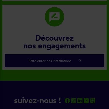
rate_review
Découvrez
nos engagements
keyboard_arrow_right
Faire durer nos installations
suivez-nous !