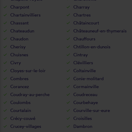
Charpont
Charray
Chartainvilliers
Chartres
Chassant
Châtaincourt
Chateaudun
Châteauneuf-en-thymerais
Chaudon
Chauffours
Cherisy
Chtillon-en-dunois
Chuisnes
Cintray
Civry
Clévilliers
Cloyes-sur-le-loir
Coltainville
Combres
Conie-molitard
Corancez
Cormainville
Coudray-au-perche
Coudreceau
Coulombs
Courbehaye
Courtalain
Courville-sur-eure
Crécy-couvé
Croisilles
Crucey-villages
Dambron