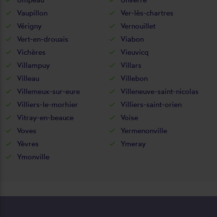
Vaupillon
Ver-lès-chartres
Vérigny
Vernouillet
Vert-en-drouais
Viabon
Vichères
Vieuvicq
Villampuy
Villars
Villeau
Villebon
Villemeux-sur-eure
Villeneuve-saint-nicolas
Villiers-le-morhier
Villiers-saint-orien
Vitray-en-beauce
Voise
Voves
Yermenonville
Yèvres
Ymeray
Ymonville