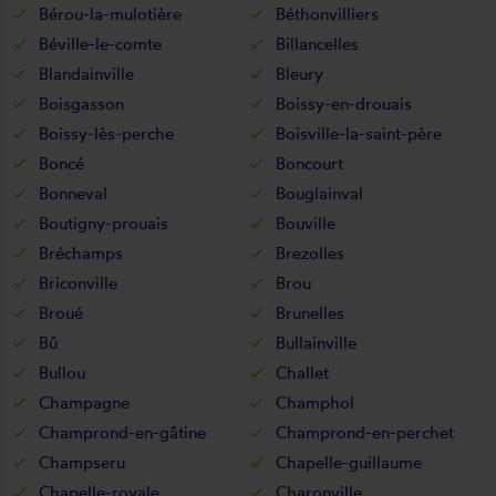
Bérou-la-mulotière
Béthonvilliers
Béville-le-comte
Billancelles
Blandainville
Bleury
Boisgasson
Boissy-en-drouais
Boissy-lès-perche
Boisville-la-saint-père
Boncé
Boncourt
Bonneval
Bouglainval
Boutigny-prouais
Bouville
Bréchamps
Brezolles
Briconville
Brou
Broué
Brunelles
Bû
Bullainville
Bullou
Challet
Champagne
Champhol
Champrond-en-gâtine
Champrond-en-perchet
Champseru
Chapelle-guillaume
Chapelle-royale
Charonville