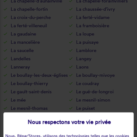
La chapelle-d'aunainville
La chapelle-forainvilliers
La chapelle-fortin
La chaussée-d'ivry
La croix-du-perche
La ferté-vidame
La ferté-villeneuil
La framboisière
La gaudaine
La loupe
La mancelière
La puisaye
La saucelle
Lamblore
Landelles
Langey
Lanneray
Laons
Le boullay-les-deux-églises
Le boullay-mivoye
Le boullay-thierry
Le coudray
Le gault-saint-denis
Le gué-de-longroi
Le mée
Le mesnil-simon
Le mesnil-thomas
Le puiset
Le thieulin
Les autels-villevillon
Nous respectons votre vie privée
Les châtelets
Les châtelliers-notre-dame
Les corvées-les-yys
Les etilleux
Nous, Répar'Stores, utilisons des technologies telles que les cookies