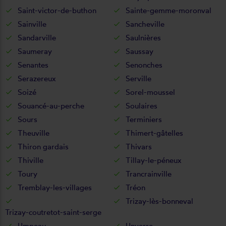
Saint-victor-de-buthon
Sainte-gemme-moronval
Sainville
Sancheville
Sandarville
Saulnières
Saumeray
Saussay
Senantes
Senonches
Serazereux
Serville
Soizé
Sorel-moussel
Souancé-au-perche
Soulaires
Sours
Terminiers
Theuville
Thimert-gâtelles
Thiron gardais
Thivars
Thiville
Tillay-le-péneux
Toury
Trancrainville
Tremblay-les-villages
Tréon
Trizay-lès-bonneval
Trizay-coutretot-saint-serge
Umpeau
Unverre