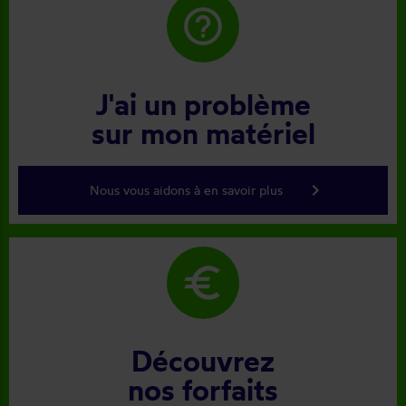
help_outline
J'ai un problème
sur mon matériel
keyboard_arrow_right
Nous vous aidons à en savoir plus
euro
Découvrez
nos forfaits