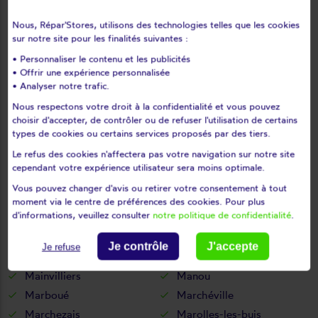
Le thieulin
Les autels-villevillon
Nous, Répar'Stores, utilisons des technologies telles que les cookies
Les châtelets
Les châtelliers-notre-dame
sur notre site pour les finalités suivantes :
Les corvées-les-yys
Les etilleux
• Personnaliser le contenu et les publicités
Les pinthières
Les ressuintes
• Offrir une expérience personnalisée
Léthuin
Levainville
• Analyser notre trafic.
Lèves
Levesville-la-chenard
Nous respectons votre droit à la confidentialité et vous pouvez
choisir d'accepter, de contrôler ou de refuser l'utilisation de certains
Logron
Loigny-la-bataille
types de cookies ou certains services proposés par des tiers.
Lormaye
Louville-la-chenard
Le refus des cookies n'affectera pas votre navigation sur notre site
Louvilliers-en-drouais
Louvilliers-lès-perche
cependant votre expérience utilisateur sera moins optimale.
Lucé
Luigny
Vous pouvez changer d'avis ou retirer votre consentement à tout
Luisant
Lumeau
moment via le centre de préférences des cookies. Pour plus
d'informations, veuillez consulter
notre politique de confidentialité
.
Luplanté
Luray
Lutz-en-dunois
Magny
Je contrôle
J'accepte
Je refuse
Maillebois
Maintenon
Mainvilliers
Manou
Marboué
Marchéville
Marchezais
Marolles-les-buis