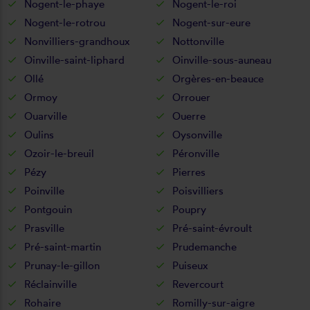
Nogent-le-phaye
Nogent-le-roi
Nogent-le-rotrou
Nogent-sur-eure
Nonvilliers-grandhoux
Nottonville
Oinville-saint-liphard
Oinville-sous-auneau
Ollé
Orgères-en-beauce
Ormoy
Orrouer
Ouarville
Ouerre
Oulins
Oysonville
Ozoir-le-breuil
Péronville
Pézy
Pierres
Poinville
Poisvilliers
Pontgouin
Poupry
Prasville
Pré-saint-évroult
Pré-saint-martin
Prudemanche
Prunay-le-gillon
Puiseux
Réclainville
Revercourt
Rohaire
Romilly-sur-aigre