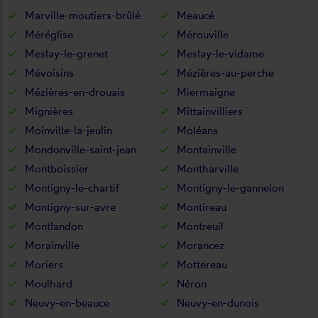
Marville-moutiers-brûlé
Meaucé
Méréglise
Mérouville
Meslay-le-grenet
Meslay-le-vidame
Mévoisins
Mézières-au-perche
Mézières-en-drouais
Miermaigne
Mignières
Mittainvilliers
Moinville-la-jeulin
Moléans
Mondonville-saint-jean
Montainville
Montboissier
Montharville
Montigny-le-chartif
Montigny-le-gannelon
Montigny-sur-avre
Montireau
Montlandon
Montreuil
Morainville
Morancez
Moriers
Mottereau
Moulhard
Néron
Neuvy-en-beauce
Neuvy-en-dunois