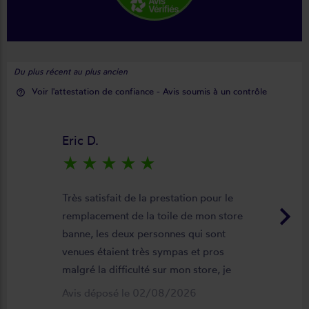
Du plus récent au plus ancien
Voir l'attestation de confiance - Avis soumis à un contrôle
help_outline
Eric D.
star_rate
star_rate
star_rate
star_rate
star_rate
Très satisfait de la prestation pour le
keyboard_arrow_right
remplacement de la toile de mon store
banne, les deux personnes qui sont
venues étaient très sympas et pros
malgré la difficulté sur mon store, je
suis satisfait du résultat et du
Avis déposé le 02/08/2026
déroulement de cette opération, devis,