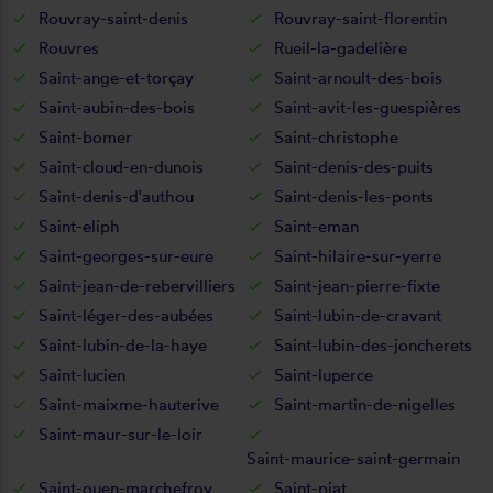
Rouvray-saint-denis
Rouvray-saint-florentin
Rouvres
Rueil-la-gadelière
Saint-ange-et-torçay
Saint-arnoult-des-bois
Saint-aubin-des-bois
Saint-avit-les-guespières
Saint-bomer
Saint-christophe
Saint-cloud-en-dunois
Saint-denis-des-puits
Saint-denis-d'authou
Saint-denis-les-ponts
Saint-eliph
Saint-eman
Saint-georges-sur-eure
Saint-hilaire-sur-yerre
Saint-jean-de-rebervilliers
Saint-jean-pierre-fixte
Saint-léger-des-aubées
Saint-lubin-de-cravant
Saint-lubin-de-la-haye
Saint-lubin-des-joncherets
Saint-lucien
Saint-luperce
Saint-maixme-hauterive
Saint-martin-de-nigelles
Saint-maur-sur-le-loir
Saint-maurice-saint-germain
Saint-ouen-marchefroy
Saint-piat