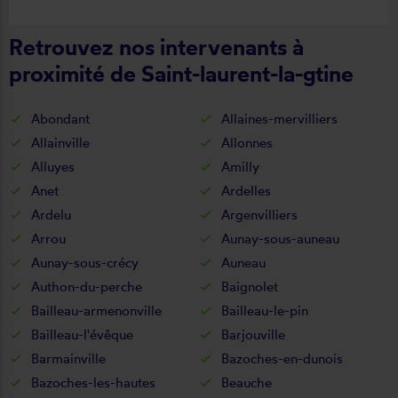
commande, délai qualité de la toile et
Retrouvez nos intervenants à
de la pose je recommande ????
proximité de Saint-laurent-la-gtine
Abondant
Allaines-mervilliers
Allainville
Allonnes
Alluyes
Amilly
Anet
Ardelles
Ardelu
Argenvilliers
Arrou
Aunay-sous-auneau
Aunay-sous-crécy
Auneau
Authon-du-perche
Baignolet
Bailleau-armenonville
Bailleau-le-pin
Bailleau-l'évêque
Barjouville
Barmainville
Bazoches-en-dunois
Bazoches-les-hautes
Beauche