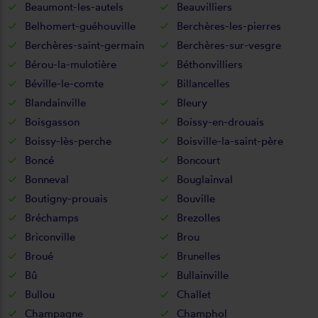
Beaumont-les-autels
Beauvilliers
Belhomert-guéhouville
Berchères-les-pierres
Berchères-saint-germain
Berchères-sur-vesgre
Bérou-la-mulotière
Béthonvilliers
Béville-le-comte
Billancelles
Blandainville
Bleury
Boisgasson
Boissy-en-drouais
Boissy-lès-perche
Boisville-la-saint-père
Boncé
Boncourt
Bonneval
Bouglainval
Boutigny-prouais
Bouville
Bréchamps
Brezolles
Briconville
Brou
Broué
Brunelles
Bû
Bullainville
Bullou
Challet
Champagne
Champhol