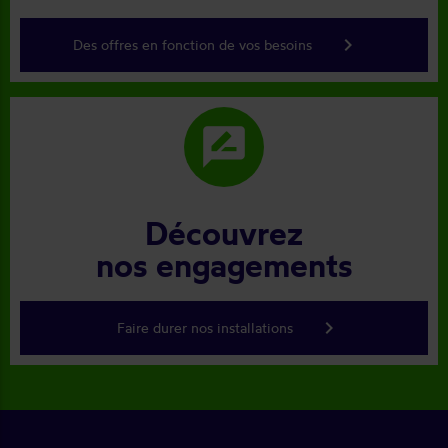
keyboard_arrow_right
Des offres en fonction de vos besoins
rate_review
Découvrez
nos engagements
keyboard_arrow_right
Faire durer nos installations