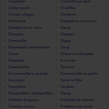
Courtalain
Courville-sur-eure
Crécy-couvé
Croisilles
Crucey-villages
Dambron
Dammarie
Dampierre-sous-brou
Dampierre-sur-avre
Dancy
Dangeau
Dangers
Denonville
Digny
Donnemain-saint-mamès
Douy
Dreux
Droue-sur-drouette
Écluzelles
Ecrosnes
Épeautrolles
Épernon
Ermenonville-la-grande
Ermenonville-la-petite
Escorpain
Fains-la-folie
Faverolles
Favières
Fessanvilliers-mattanvillier
Flacey
Fontaine-la-guyon
Fontaine-les-ribouts
Fontaine-simon
Fontenay-sur-conie