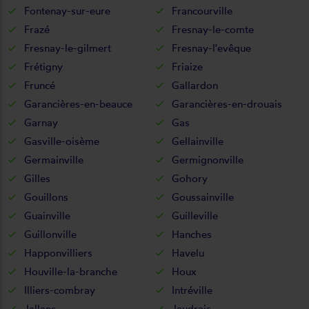
Fontenay-sur-eure
Francourville
Frazé
Fresnay-le-comte
Fresnay-le-gilmert
Fresnay-l'evêque
Frétigny
Friaize
Fruncé
Gallardon
Garancières-en-beauce
Garancières-en-drouais
Garnay
Gas
Gasville-oisème
Gellainville
Germainville
Germignonville
Gilles
Gohory
Gouillons
Goussainville
Guainville
Guilleville
Guillonville
Hanches
Happonvilliers
Havelu
Houville-la-branche
Houx
Illiers-combray
Intréville
Jallans
Jaudrais