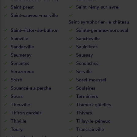
Saint-prest
Saint-rémy-sur-avre
Saint-sauveur-marville
Saint-symphorien-le-château
Saint-victor-de-buthon
Sainte-gemme-moronval
Sainville
Sancheville
Sandarville
Saulnières
Saumeray
Saussay
Senantes
Senonches
Serazereux
Serville
Soizé
Sorel-moussel
Souancé-au-perche
Soulaires
Sours
Terminiers
Theuville
Thimert-gâtelles
Thiron gardais
Thivars
Thiville
Tillay-le-péneux
Toury
Trancrainville