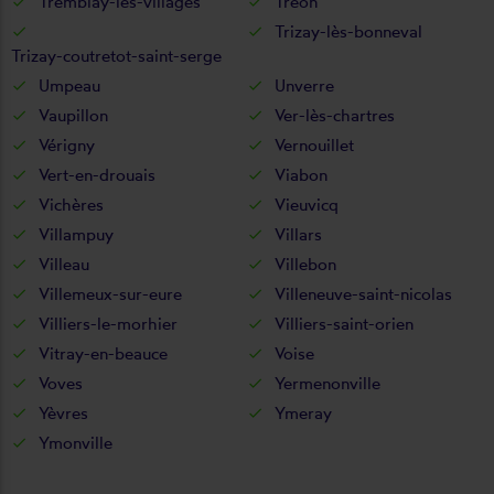
Tremblay-les-villages
Tréon
Trizay-lès-bonneval
Trizay-coutretot-saint-serge
Umpeau
Unverre
Vaupillon
Ver-lès-chartres
Vérigny
Vernouillet
Vert-en-drouais
Viabon
Vichères
Vieuvicq
Villampuy
Villars
Villeau
Villebon
Villemeux-sur-eure
Villeneuve-saint-nicolas
Villiers-le-morhier
Villiers-saint-orien
Vitray-en-beauce
Voise
Voves
Yermenonville
Yèvres
Ymeray
Ymonville