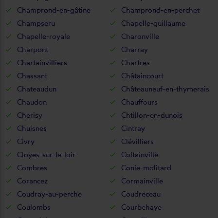
Champrond-en-gâtine
Champrond-en-perchet
Champseru
Chapelle-guillaume
Chapelle-royale
Charonville
Charpont
Charray
Chartainvilliers
Chartres
Chassant
Châtaincourt
Chateaudun
Châteauneuf-en-thymerais
Chaudon
Chauffours
Cherisy
Chtillon-en-dunois
Chuisnes
Cintray
Civry
Clévilliers
Cloyes-sur-le-loir
Coltainville
Combres
Conie-molitard
Corancez
Cormainville
Coudray-au-perche
Coudreceau
Coulombs
Courbehaye