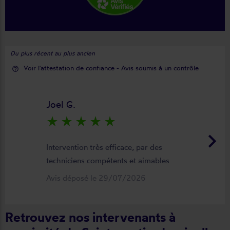
Du plus récent au plus ancien
Voir l'attestation de confiance - Avis soumis à un contrôle
help_outline
Joel G.
star_rate
star_rate
star_rate
star_rate
star_rate
keyboard_arrow_right
Intervention très efficace, par des
techniciens compétents et aimables
Avis déposé le 29/07/2026
Retrouvez nos intervenants à