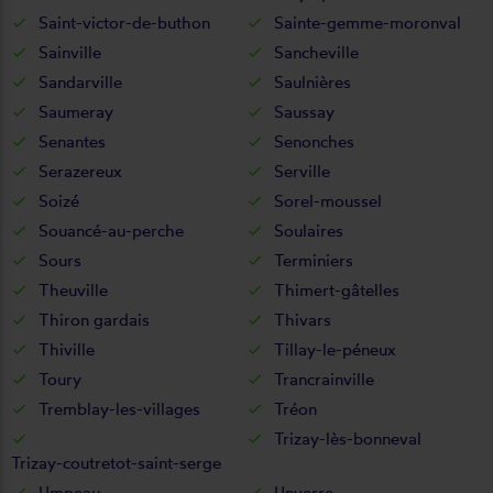
Saint-victor-de-buthon
Sainte-gemme-moronval
Sainville
Sancheville
Sandarville
Saulnières
Saumeray
Saussay
Senantes
Senonches
Serazereux
Serville
Soizé
Sorel-moussel
Souancé-au-perche
Soulaires
Sours
Terminiers
Theuville
Thimert-gâtelles
Thiron gardais
Thivars
Thiville
Tillay-le-péneux
Toury
Trancrainville
Tremblay-les-villages
Tréon
Trizay-lès-bonneval
Trizay-coutretot-saint-serge
Umpeau
Unverre