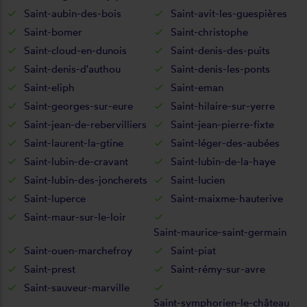
Saint-aubin-des-bois
Saint-avit-les-guespières
Saint-bomer
Saint-christophe
Saint-cloud-en-dunois
Saint-denis-des-puits
Saint-denis-d'authou
Saint-denis-les-ponts
Saint-eliph
Saint-eman
Saint-georges-sur-eure
Saint-hilaire-sur-yerre
Saint-jean-de-rebervilliers
Saint-jean-pierre-fixte
Saint-laurent-la-gtine
Saint-léger-des-aubées
Saint-lubin-de-cravant
Saint-lubin-de-la-haye
Saint-lubin-des-joncherets
Saint-lucien
Saint-luperce
Saint-maixme-hauterive
Saint-maur-sur-le-loir
Saint-maurice-saint-germain
Saint-ouen-marchefroy
Saint-piat
Saint-prest
Saint-rémy-sur-avre
Saint-sauveur-marville
Saint-symphorien-le-château