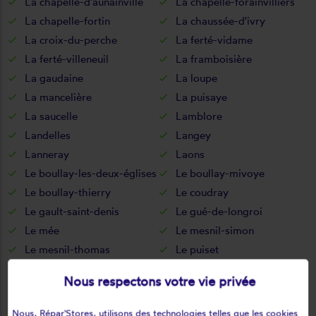
La chapelle-d'aunainville
La chapelle-forainvilliers
La chapelle-fortin
La chaussée-d'ivry
La croix-du-perche
La ferté-vidame
La ferté-villeneuil
La framboisière
La gaudaine
La loupe
La mancelière
La puisaye
La saucelle
Lamblore
Landelles
Langey
Lanneray
Laons
Le boullay-les-deux-églises
Le boullay-mivoye
Le boullay-thierry
Le coudray
Le gault-saint-denis
Le gué-de-longroi
Le mée
Le mesnil-simon
Le mesnil-thomas
Le puiset
Le thieulin
Les autels-villevillon
Nous respectons votre vie privée
Les châtelets
Les châtelliers-notre-dame
Les corvées-les-yys
Les etilleux
Nous, Répar'Stores, utilisons des technologies telles que les cookies