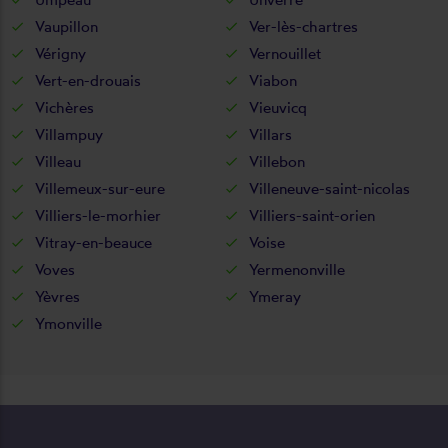
Vaupillon
Ver-lès-chartres
Vérigny
Vernouillet
Vert-en-drouais
Viabon
Vichères
Vieuvicq
Villampuy
Villars
Villeau
Villebon
Villemeux-sur-eure
Villeneuve-saint-nicolas
Villiers-le-morhier
Villiers-saint-orien
Vitray-en-beauce
Voise
Voves
Yermenonville
Yèvres
Ymeray
Ymonville