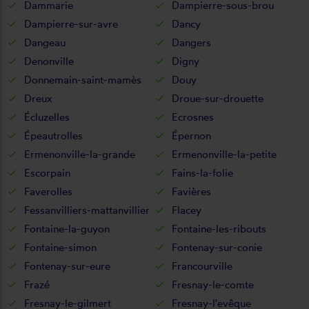
Dammarie
Dampierre-sous-brou
Dampierre-sur-avre
Dancy
Dangeau
Dangers
Denonville
Digny
Donnemain-saint-mamès
Douy
Dreux
Droue-sur-drouette
Écluzelles
Ecrosnes
Épeautrolles
Épernon
Ermenonville-la-grande
Ermenonville-la-petite
Escorpain
Fains-la-folie
Faverolles
Favières
Fessanvilliers-mattanvillier
Flacey
Fontaine-la-guyon
Fontaine-les-ribouts
Fontaine-simon
Fontenay-sur-conie
Fontenay-sur-eure
Francourville
Frazé
Fresnay-le-comte
Fresnay-le-gilmert
Fresnay-l'evêque