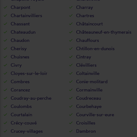
Charpont
Charray
Chartainvilliers
Chartres
Chassant
Châtaincourt
Chateaudun
Châteauneuf-en-thymerais
Chaudon
Chauffours
Cherisy
Chtillon-en-dunois
Chuisnes
Cintray
Civry
Clévilliers
Cloyes-sur-le-loir
Coltainville
Combres
Conie-molitard
Corancez
Cormainville
Coudray-au-perche
Coudreceau
Coulombs
Courbehaye
Courtalain
Courville-sur-eure
Crécy-couvé
Croisilles
Crucey-villages
Dambron