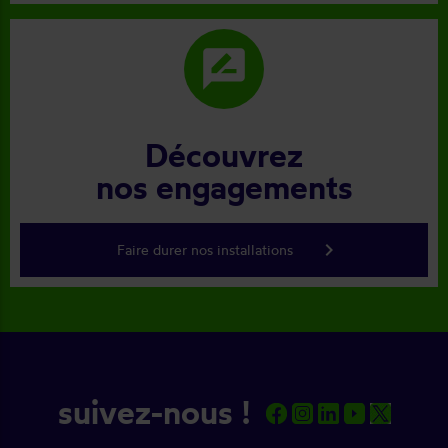
rate_review
Découvrez
nos engagements
keyboard_arrow_right
Faire durer nos installations
suivez-nous !