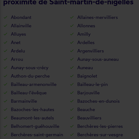
proximité de Saint-martin-de-nigelles
Abondant
Allaines-mervilliers
Allainville
Allonnes
Alluyes
Amilly
Anet
Ardelles
Ardelu
Argenvilliers
Arrou
Aunay-sous-auneau
Aunay-sous-crécy
Auneau
Authon-du-perche
Baignolet
Bailleau-armenonville
Bailleau-le-pin
Bailleau-l'évêque
Barjouville
Barmainville
Bazoches-en-dunois
Bazoches-les-hautes
Beauche
Beaumont-les-autels
Beauvilliers
Belhomert-guéhouville
Berchères-les-pierres
Berchères-saint-germain
Berchères-sur-vesgre