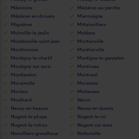
Mévoisins
Mézières-au-perche
Mézières-en-drouais
Miermaigne
Mignières
Mittainvilliers
Moinville-la-jeulin
Moléans
Mondonville-saint-jean
Montainville
Montboissier
Montharville
Montigny-le-chartif
Montigny-le-gannelon
Montigny-sur-avre
Montireau
Montlandon
Montreuil
Morainville
Morancez
Moriers
Mottereau
Moulhard
Néron
Neuvy-en-beauce
Neuvy-en-dunois
Nogent-le-phaye
Nogent-le-roi
Nogent-le-rotrou
Nogent-sur-eure
Nonvilliers-grandhoux
Nottonville