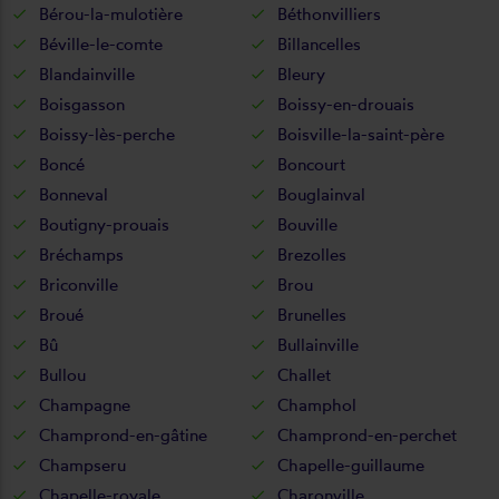
Bérou-la-mulotière
Béthonvilliers
Béville-le-comte
Billancelles
Blandainville
Bleury
Boisgasson
Boissy-en-drouais
Boissy-lès-perche
Boisville-la-saint-père
Boncé
Boncourt
Bonneval
Bouglainval
Boutigny-prouais
Bouville
Bréchamps
Brezolles
Briconville
Brou
Broué
Brunelles
Bû
Bullainville
Bullou
Challet
Champagne
Champhol
Champrond-en-gâtine
Champrond-en-perchet
Champseru
Chapelle-guillaume
Chapelle-royale
Charonville