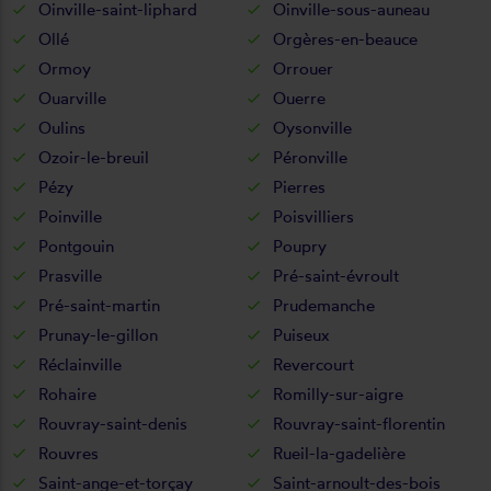
Oinville-saint-liphard
Oinville-sous-auneau
Ollé
Orgères-en-beauce
Ormoy
Orrouer
Ouarville
Ouerre
Oulins
Oysonville
Ozoir-le-breuil
Péronville
Pézy
Pierres
Poinville
Poisvilliers
Pontgouin
Poupry
Prasville
Pré-saint-évroult
Pré-saint-martin
Prudemanche
Prunay-le-gillon
Puiseux
Réclainville
Revercourt
Rohaire
Romilly-sur-aigre
Rouvray-saint-denis
Rouvray-saint-florentin
Rouvres
Rueil-la-gadelière
Saint-ange-et-torçay
Saint-arnoult-des-bois