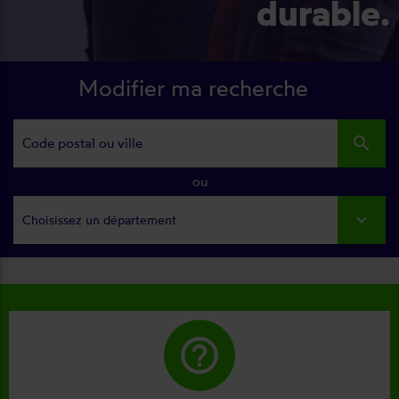
durable.
Modifier ma recherche
search
ou
Choisissez un département
help_outline