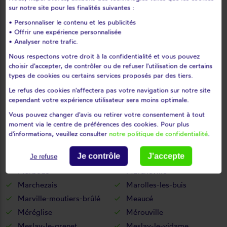
Les pinthières
Les ressuintes
sur notre site pour les finalités suivantes :
Léthuin
Levainville
• Personnaliser le contenu et les publicités
• Offrir une expérience personnalisée
Lèves
Levesville-la-chenard
• Analyser notre trafic.
Logron
Loigny-la-bataille
Nous respectons votre droit à la confidentialité et vous pouvez
Lormaye
Louville-la-chenard
choisir d'accepter, de contrôler ou de refuser l'utilisation de certains
Louvilliers-en-drouais
Louvilliers-lès-perche
types de cookies ou certains services proposés par des tiers.
Lucé
Luigny
Le refus des cookies n'affectera pas votre navigation sur notre site
cependant votre expérience utilisateur sera moins optimale.
Luisant
Lumeau
Vous pouvez changer d'avis ou retirer votre consentement à tout
Luplanté
Luray
moment via le centre de préférences des cookies. Pour plus
Lutz-en-dunois
Magny
d'informations, veuillez consulter
notre politique de confidentialité
.
Maillebois
Maintenon
Je contrôle
J'accepte
Mainvilliers
Manou
Je refuse
Marboué
Marchéville
Marchezais
Marolles-les-buis
Marville-moutiers-brûlé
Meaucé
Méréglise
Mérouville
Meslay-le-grenet
Meslay-le-vidame