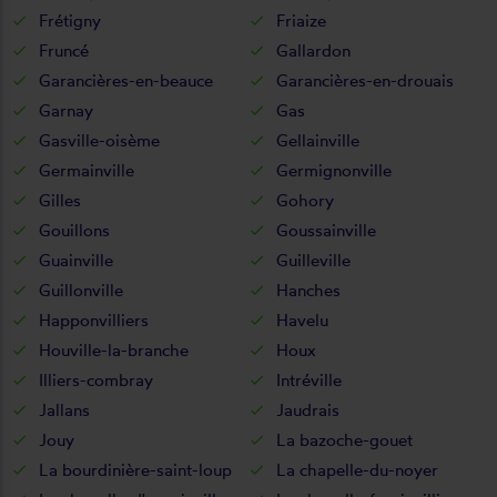
Frétigny
Friaize
Fruncé
Gallardon
Garancières-en-beauce
Garancières-en-drouais
Garnay
Gas
Gasville-oisème
Gellainville
Germainville
Germignonville
Gilles
Gohory
Gouillons
Goussainville
Guainville
Guilleville
Guillonville
Hanches
Happonvilliers
Havelu
Houville-la-branche
Houx
Illiers-combray
Intréville
Jallans
Jaudrais
Jouy
La bazoche-gouet
La bourdinière-saint-loup
La chapelle-du-noyer