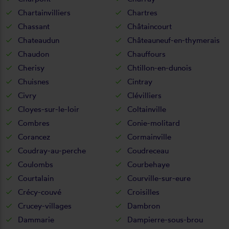
Chartainvilliers
Chartres
Chassant
Châtaincourt
Chateaudun
Châteauneuf-en-thymerais
Chaudon
Chauffours
Cherisy
Chtillon-en-dunois
Chuisnes
Cintray
Civry
Clévilliers
Cloyes-sur-le-loir
Coltainville
Combres
Conie-molitard
Corancez
Cormainville
Coudray-au-perche
Coudreceau
Coulombs
Courbehaye
Courtalain
Courville-sur-eure
Crécy-couvé
Croisilles
Crucey-villages
Dambron
Dammarie
Dampierre-sous-brou