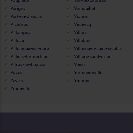
Vaupillon
Ver-lès-chartres
Vérigny
Vernouillet
Vert-en-drouais
Viabon
Vichères
Vieuvicq
Villampuy
Villars
Villeau
Villebon
Villemeux-sur-eure
Villeneuve-saint-nicolas
Villiers-le-morhier
Villiers-saint-orien
Vitray-en-beauce
Voise
Voves
Yermenonville
Yèvres
Ymeray
Ymonville