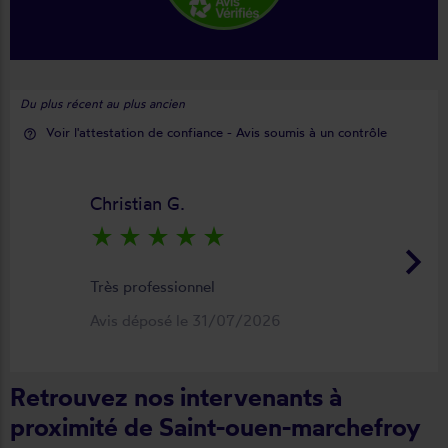
Du plus récent au plus ancien
Voir l'attestation de confiance - Avis soumis à un contrôle
help_outline
Christian G.
star_rate
star_rate
star_rate
star_rate
star_rate
keyboard_arrow_right
Très professionnel
Avis déposé le 31/07/2026
Retrouvez nos intervenants à
proximité de Saint-ouen-marchefroy