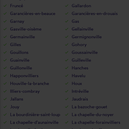
Fruncé
Gallardon
Garancières-en-beauce
Garancières-en-drouais
Garnay
Gas
Gasville-oisème
Gellainville
Germainville
Germignonville
Gilles
Gohory
Gouillons
Goussainville
Guainville
Guilleville
Guillonville
Hanches
Happonvilliers
Havelu
Houville-la-branche
Houx
Illiers-combray
Intréville
Jallans
Jaudrais
Jouy
La bazoche-gouet
La bourdinière-saint-loup
La chapelle-du-noyer
La chapelle-d'aunainville
La chapelle-forainvilliers