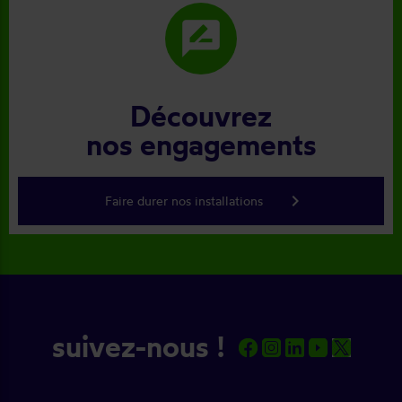
rate_review
Découvrez
nos engagements
keyboard_arrow_right
Faire durer nos installations
suivez-nous !