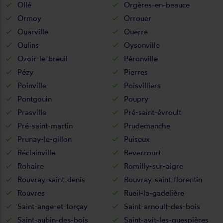
Ollé
Orgères-en-beauce
Ormoy
Orrouer
Ouarville
Ouerre
Oulins
Oysonville
Ozoir-le-breuil
Péronville
Pézy
Pierres
Poinville
Poisvilliers
Pontgouin
Poupry
Prasville
Pré-saint-évroult
Pré-saint-martin
Prudemanche
Prunay-le-gillon
Puiseux
Réclainville
Revercourt
Rohaire
Romilly-sur-aigre
Rouvray-saint-denis
Rouvray-saint-florentin
Rouvres
Rueil-la-gadelière
Saint-ange-et-torçay
Saint-arnoult-des-bois
Saint-aubin-des-bois
Saint-avit-les-guespières