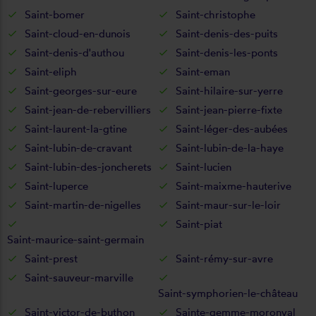
Saint-bomer
Saint-christophe
Saint-cloud-en-dunois
Saint-denis-des-puits
Saint-denis-d'authou
Saint-denis-les-ponts
Saint-eliph
Saint-eman
Saint-georges-sur-eure
Saint-hilaire-sur-yerre
Saint-jean-de-rebervilliers
Saint-jean-pierre-fixte
Saint-laurent-la-gtine
Saint-léger-des-aubées
Saint-lubin-de-cravant
Saint-lubin-de-la-haye
Saint-lubin-des-joncherets
Saint-lucien
Saint-luperce
Saint-maixme-hauterive
Saint-martin-de-nigelles
Saint-maur-sur-le-loir
Saint-piat
Saint-maurice-saint-germain
Saint-prest
Saint-rémy-sur-avre
Saint-sauveur-marville
Saint-symphorien-le-château
Saint-victor-de-buthon
Sainte-gemme-moronval