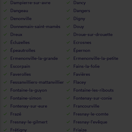
Dampierre-sur-avre
Dancy
Dangeau
Dangers
Denonville
Digny
Donnemain-saint-mamès
Douy
Dreux
Droue-sur-drouette
Écluzelles
Ecrosnes
Épeautrolles
Épernon
Ermenonville-la-grande
Ermenonville-la-petite
Escorpain
Fains-la-folie
Faverolles
Favières
Fessanvilliers-mattanvillier
Flacey
Fontaine-la-guyon
Fontaine-les-ribouts
Fontaine-simon
Fontenay-sur-conie
Fontenay-sur-eure
Francourville
Frazé
Fresnay-le-comte
Fresnay-le-gilmert
Fresnay-l'evêque
Frétigny
Friaize