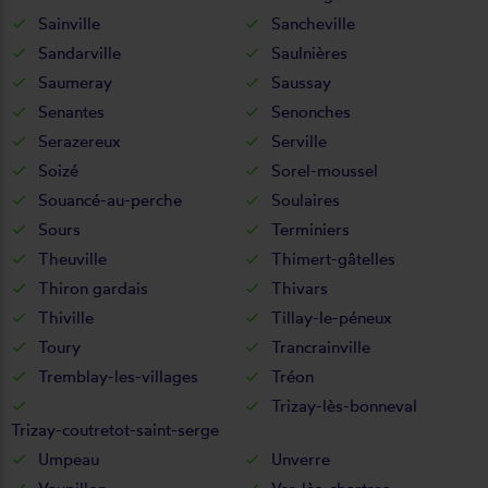
Sainville
Sancheville
Sandarville
Saulnières
Saumeray
Saussay
Senantes
Senonches
Serazereux
Serville
Soizé
Sorel-moussel
Souancé-au-perche
Soulaires
Sours
Terminiers
Theuville
Thimert-gâtelles
Thiron gardais
Thivars
Thiville
Tillay-le-péneux
Toury
Trancrainville
Tremblay-les-villages
Tréon
Trizay-lès-bonneval
Trizay-coutretot-saint-serge
Umpeau
Unverre