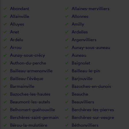
Abondant
Allaines-mervilliers
Allainville
Allonnes
Alluyes
Amilly
Anet
Ardelles
Ardelu
Argenvilliers
Arrou
Aunay-sous-auneau
Aunay-sous-crécy
Auneau
Authon-du-perche
Baignolet
Bailleau-armenonville
Bailleau-le-pin
Bailleau-l'évêque
Barjouville
Barmainville
Bazoches-en-dunois
Bazoches-les-hautes
Beauche
Beaumont-les-autels
Beauvilliers
Belhomert-guéhouville
Berchères-les-pierres
Berchères-saint-germain
Berchères-sur-vesgre
Bérou-la-mulotière
Béthonvilliers