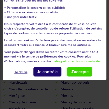
sur notre site pour les finalités suivantes :
Léthuin
Levainville
• Personnaliser le contenu et les publicités
Lèves
Levesville-la-chenard
• Offrir une expérience personnalisée
Logron
Loigny-la-bataille
• Analyser notre trafic.
Lormaye
Louville-la-chenard
Nous respectons votre droit à la confidentialité et vous pouvez
choisir d'accepter, de contrôler ou de refuser l'utilisation de certains
Louvilliers-en-drouais
Louvilliers-lès-perche
types de cookies ou certains services proposés par des tiers.
Lucé
Luigny
Le refus des cookies n'affectera pas votre navigation sur notre site
Luisant
Lumeau
cependant votre expérience utilisateur sera moins optimale.
Luplanté
Luray
Vous pouvez changer d'avis ou retirer votre consentement à tout
Lutz-en-dunois
Magny
moment via le centre de préférences des cookies. Pour plus
d'informations, veuillez consulter
notre politique de confidentialité
.
Maillebois
Maintenon
Mainvilliers
Manou
Je contrôle
J'accepte
Je refuse
Marboué
Marchéville
Marchezais
Marolles-les-buis
Marville-moutiers-brûlé
Meaucé
Méréglise
Mérouville
Meslay-le-grenet
Meslay-le-vidame
Mévoisins
Mézières-au-perche