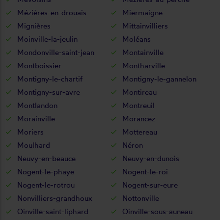
Mézières-en-drouais
Miermaigne
Mignières
Mittainvilliers
Moinville-la-jeulin
Moléans
Mondonville-saint-jean
Montainville
Montboissier
Montharville
Montigny-le-chartif
Montigny-le-gannelon
Montigny-sur-avre
Montireau
Montlandon
Montreuil
Morainville
Morancez
Moriers
Mottereau
Moulhard
Néron
Neuvy-en-beauce
Neuvy-en-dunois
Nogent-le-phaye
Nogent-le-roi
Nogent-le-rotrou
Nogent-sur-eure
Nonvilliers-grandhoux
Nottonville
Oinville-saint-liphard
Oinville-sous-auneau