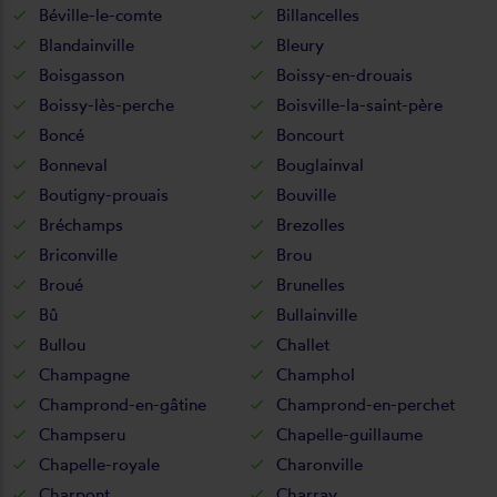
Béville-le-comte
Billancelles
Blandainville
Bleury
Boisgasson
Boissy-en-drouais
Boissy-lès-perche
Boisville-la-saint-père
Boncé
Boncourt
Bonneval
Bouglainval
Boutigny-prouais
Bouville
Bréchamps
Brezolles
Briconville
Brou
Broué
Brunelles
Bû
Bullainville
Bullou
Challet
Champagne
Champhol
Champrond-en-gâtine
Champrond-en-perchet
Champseru
Chapelle-guillaume
Chapelle-royale
Charonville
Charpont
Charray