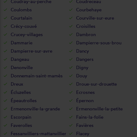
Coudray-au-perche
Coudreceau
Coulombs
Courbehaye
Courtalain
Courville-sur-eure
Crécy-couvé
Croisilles
Crucey-villages
Dambron
Dammarie
Dampierre-sous-brou
Dampierre-sur-avre
Dancy
Dangeau
Dangers
Denonville
Digny
Donnemain-saint-mamès
Douy
Dreux
Droue-sur-drouette
Écluzelles
Ecrosnes
Épeautrolles
Épernon
Ermenonville-la-grande
Ermenonville-la-petite
Escorpain
Fains-la-folie
Faverolles
Favières
Fessanvilliers-mattanvillier
Flacey