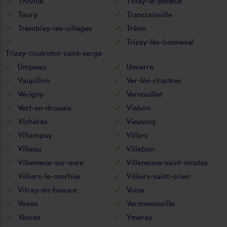
Thiville
Tillay-le-péneux
Toury
Trancrainville
Tremblay-les-villages
Tréon
Trizay-lès-bonneval
Trizay-coutretot-saint-serge
Umpeau
Unverre
Vaupillon
Ver-lès-chartres
Vérigny
Vernouillet
Vert-en-drouais
Viabon
Vichères
Vieuvicq
Villampuy
Villars
Villeau
Villebon
Villemeux-sur-eure
Villeneuve-saint-nicolas
Villiers-le-morhier
Villiers-saint-orien
Vitray-en-beauce
Voise
Voves
Yermenonville
Yèvres
Ymeray