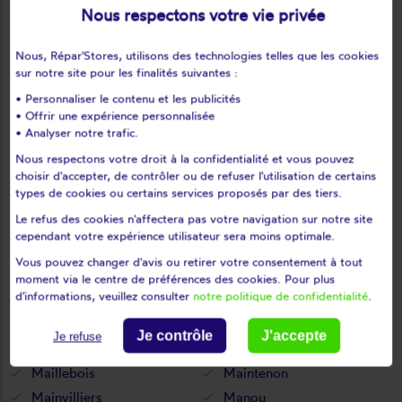
Le mée
Le mesnil-simon
Nous respectons votre vie privée
Le mesnil-thomas
Le puiset
Nous, Répar'Stores, utilisons des technologies telles que les cookies
Le thieulin
Les autels-villevillon
sur notre site pour les finalités suivantes :
Les châtelets
Les châtelliers-notre-dame
• Personnaliser le contenu et les publicités
Les corvées-les-yys
Les etilleux
• Offrir une expérience personnalisée
Les pinthières
Les ressuintes
• Analyser notre trafic.
Léthuin
Levainville
Nous respectons votre droit à la confidentialité et vous pouvez
choisir d'accepter, de contrôler ou de refuser l'utilisation de certains
Lèves
Levesville-la-chenard
types de cookies ou certains services proposés par des tiers.
Logron
Loigny-la-bataille
Le refus des cookies n'affectera pas votre navigation sur notre site
Lormaye
Louville-la-chenard
cependant votre expérience utilisateur sera moins optimale.
Louvilliers-en-drouais
Louvilliers-lès-perche
Vous pouvez changer d'avis ou retirer votre consentement à tout
Lucé
Luigny
moment via le centre de préférences des cookies. Pour plus
d'informations, veuillez consulter
notre politique de confidentialité
.
Luisant
Lumeau
Luplanté
Luray
Je contrôle
J'accepte
Je refuse
Lutz-en-dunois
Magny
Maillebois
Maintenon
Mainvilliers
Manou