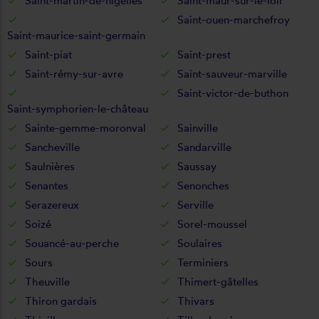
Saint-martin-de-nigelles
Saint-maur-sur-le-loir
Saint-ouen-marchefroy
Saint-maurice-saint-germain
Saint-piat
Saint-prest
Saint-rémy-sur-avre
Saint-sauveur-marville
Saint-victor-de-buthon
Saint-symphorien-le-château
Sainte-gemme-moronval
Sainville
Sancheville
Sandarville
Saulnières
Saussay
Senantes
Senonches
Serazereux
Serville
Soizé
Sorel-moussel
Souancé-au-perche
Soulaires
Sours
Terminiers
Theuville
Thimert-gâtelles
Thiron gardais
Thivars