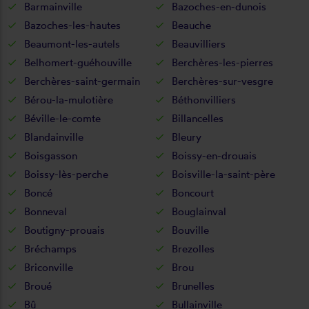
Barmainville
Bazoches-en-dunois
Bazoches-les-hautes
Beauche
Beaumont-les-autels
Beauvilliers
Belhomert-guéhouville
Berchères-les-pierres
Berchères-saint-germain
Berchères-sur-vesgre
Bérou-la-mulotière
Béthonvilliers
Béville-le-comte
Billancelles
Blandainville
Bleury
Boisgasson
Boissy-en-drouais
Boissy-lès-perche
Boisville-la-saint-père
Boncé
Boncourt
Bonneval
Bouglainval
Boutigny-prouais
Bouville
Bréchamps
Brezolles
Briconville
Brou
Broué
Brunelles
Bû
Bullainville