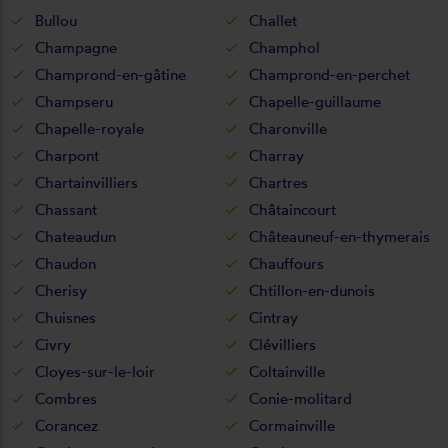
Bullou
Challet
Champagne
Champhol
Champrond-en-gâtine
Champrond-en-perchet
Champseru
Chapelle-guillaume
Chapelle-royale
Charonville
Charpont
Charray
Chartainvilliers
Chartres
Chassant
Châtaincourt
Chateaudun
Châteauneuf-en-thymerais
Chaudon
Chauffours
Cherisy
Chtillon-en-dunois
Chuisnes
Cintray
Civry
Clévilliers
Cloyes-sur-le-loir
Coltainville
Combres
Conie-molitard
Corancez
Cormainville