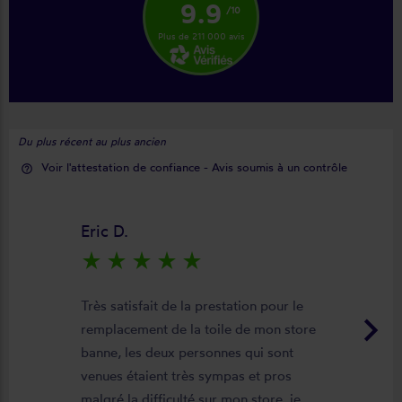
9.9
/10
Plus de 211 000 avis
Du plus récent au plus ancien
Voir l'attestation de confiance - Avis soumis à un contrôle
help_outline
Eric D.
star_rate
star_rate
star_rate
star_rate
star_rate
Très satisfait de la prestation pour le
keyboard_arrow_right
remplacement de la toile de mon store
banne, les deux personnes qui sont
venues étaient très sympas et pros
malgré la difficulté sur mon store, je