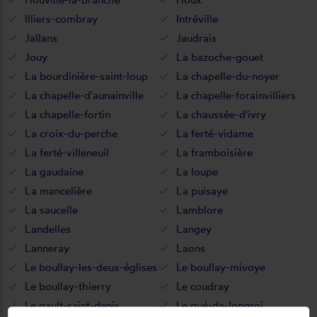
Illiers-combray
Intréville
Jallans
Jaudrais
Jouy
La bazoche-gouet
La bourdinière-saint-loup
La chapelle-du-noyer
La chapelle-d'aunainville
La chapelle-forainvilliers
La chapelle-fortin
La chaussée-d'ivry
La croix-du-perche
La ferté-vidame
La ferté-villeneuil
La framboisière
La gaudaine
La loupe
La mancelière
La puisaye
La saucelle
Lamblore
Landelles
Langey
Lanneray
Laons
Le boullay-les-deux-églises
Le boullay-mivoye
Le boullay-thierry
Le coudray
Le gault-saint-denis
Le gué-de-longroi