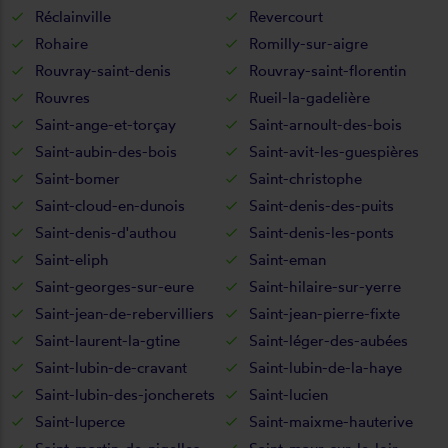
Réclainville
Revercourt
Rohaire
Romilly-sur-aigre
Rouvray-saint-denis
Rouvray-saint-florentin
Rouvres
Rueil-la-gadelière
Saint-ange-et-torçay
Saint-arnoult-des-bois
Saint-aubin-des-bois
Saint-avit-les-guespières
Saint-bomer
Saint-christophe
Saint-cloud-en-dunois
Saint-denis-des-puits
Saint-denis-d'authou
Saint-denis-les-ponts
Saint-eliph
Saint-eman
Saint-georges-sur-eure
Saint-hilaire-sur-yerre
Saint-jean-de-rebervilliers
Saint-jean-pierre-fixte
Saint-laurent-la-gtine
Saint-léger-des-aubées
Saint-lubin-de-cravant
Saint-lubin-de-la-haye
Saint-lubin-des-joncherets
Saint-lucien
Saint-luperce
Saint-maixme-hauterive