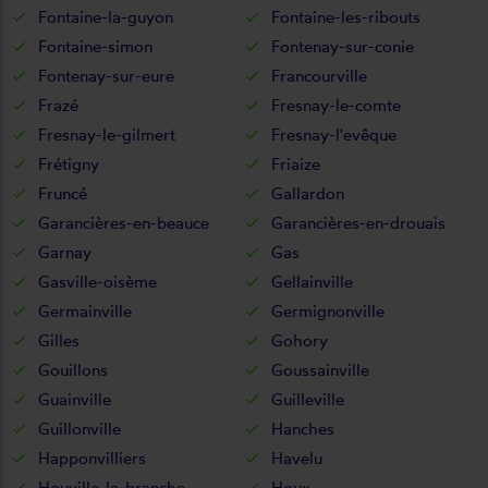
Fontaine-la-guyon
Fontaine-les-ribouts
Fontaine-simon
Fontenay-sur-conie
Fontenay-sur-eure
Francourville
Frazé
Fresnay-le-comte
Fresnay-le-gilmert
Fresnay-l'evêque
Frétigny
Friaize
Fruncé
Gallardon
Garancières-en-beauce
Garancières-en-drouais
Garnay
Gas
Gasville-oisème
Gellainville
Germainville
Germignonville
Gilles
Gohory
Gouillons
Goussainville
Guainville
Guilleville
Guillonville
Hanches
Happonvilliers
Havelu
Houville-la-branche
Houx