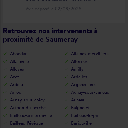
suis satisfait du résultat et du
Avis déposé le 02/08/2026
déroulement de cette opération, devis,
commande, délai qualité de la toile et
Retrouvez nos intervenants à
de la pose je recommande ????
proximité de Saumeray
Abondant
Allaines-mervilliers
Allainville
Allonnes
Alluyes
Amilly
Anet
Ardelles
Ardelu
Argenvilliers
Arrou
Aunay-sous-auneau
Aunay-sous-crécy
Auneau
Authon-du-perche
Baignolet
Bailleau-armenonville
Bailleau-le-pin
Bailleau-l'évêque
Barjouville