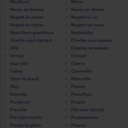
Moulhard
Néron
Neuvy-en-beauce
Neuvy-en-dunois
Nogent-le-phaye
Nogent-le-roi
Nogent-le-rotrou
Nogent-sur-eure
Nonvilliers-grandhoux
Nottonville
Oinville-saint-liphard
Oinville-sous-auneau
Ollé
Orgères-en-beauce
Ormoy
Orrouer
Ouarville
Ouerre
Oulins
Oysonville
Ozoir-le-breuil
Péronville
Pézy
Pierres
Poinville
Poisvilliers
Pontgouin
Poupry
Prasville
Pré-saint-évroult
Pré-saint-martin
Prudemanche
Prunay-le-gillon
Puiseux