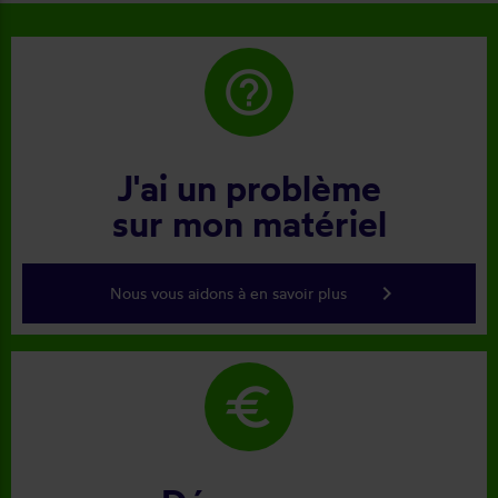
help_outline
J'ai un problème
sur mon matériel
keyboard_arrow_right
Nous vous aidons à en savoir plus
euro