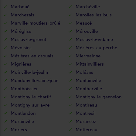
Marboué
Marchéville
Marchezais
Marolles-les-buis
Marville-moutiers-brûlé
Meaucé
Méréglise
Mérouville
Meslay-le-grenet
Meslay-le-vidame
Mévoisins
Mézières-au-perche
Mézières-en-drouais
Miermaigne
Mignières
Mittainvilliers
Moinville-la-jeulin
Moléans
Mondonville-saint-jean
Montainville
Montboissier
Montharville
Montigny-le-chartif
Montigny-le-gannelon
Montigny-sur-avre
Montireau
Montlandon
Montreuil
Morainville
Morancez
Moriers
Mottereau