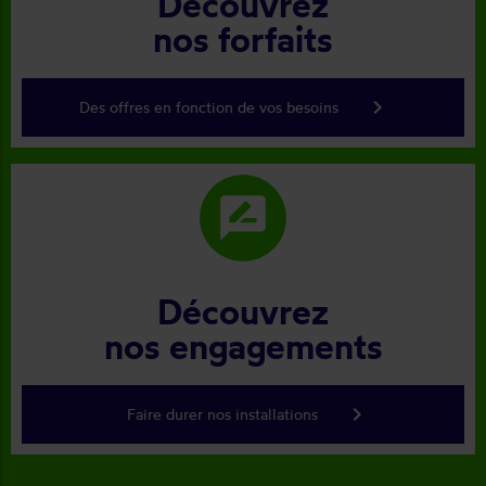
Découvrez
nos forfaits
keyboard_arrow_right
Des offres en fonction de vos besoins
rate_review
Découvrez
nos engagements
keyboard_arrow_right
Faire durer nos installations