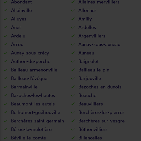
Abondant
Allaines-mervilliers
Allainville
Allonnes
Alluyes
Amilly
Anet
Ardelles
Ardelu
Argenvilliers
Arrou
Aunay-sous-auneau
Aunay-sous-crécy
Auneau
Authon-du-perche
Baignolet
Bailleau-armenonville
Bailleau-le-pin
Bailleau-l'évêque
Barjouville
Barmainville
Bazoches-en-dunois
Bazoches-les-hautes
Beauche
Beaumont-les-autels
Beauvilliers
Belhomert-guéhouville
Berchères-les-pierres
Berchères-saint-germain
Berchères-sur-vesgre
Bérou-la-mulotière
Béthonvilliers
Béville-le-comte
Billancelles