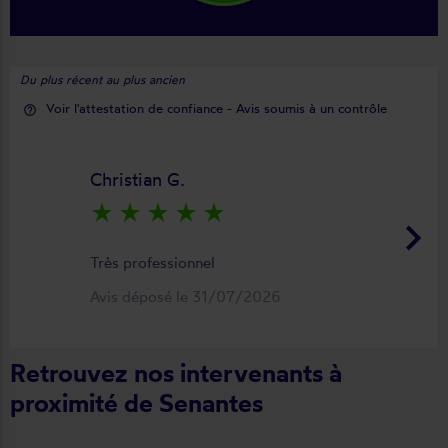
Du plus récent au plus ancien
Voir l'attestation de confiance - Avis soumis à un contrôle
help_outline
Christian G.
star_rate
star_rate
star_rate
star_rate
star_rate
keyboard_arrow_right
Très professionnel
Avis déposé le 31/07/2026
Retrouvez nos intervenants à
proximité de Senantes