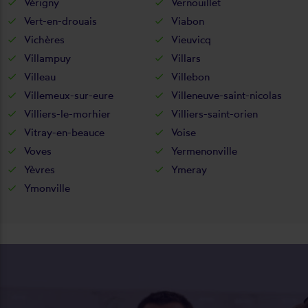
Vérigny
Vernouillet
Vert-en-drouais
Viabon
Vichères
Vieuvicq
Villampuy
Villars
Villeau
Villebon
Villemeux-sur-eure
Villeneuve-saint-nicolas
Villiers-le-morhier
Villiers-saint-orien
Vitray-en-beauce
Voise
Voves
Yermenonville
Yèvres
Ymeray
Ymonville