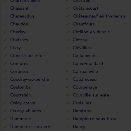
Chartainvilliers
Chartres
Chassant
Châtaincourt
Chateaudun
Châteauneuf-en-thymerais
Chaudon
Chauffours
Cherisy
Chtillon-en-dunois
Chuisnes
Cintray
Civry
Clévilliers
Cloyes-sur-le-loir
Coltainville
Combres
Conie-molitard
Corancez
Cormainville
Coudray-au-perche
Coudreceau
Coulombs
Courbehaye
Courtalain
Courville-sur-eure
Crécy-couvé
Croisilles
Crucey-villages
Dambron
Dammarie
Dampierre-sous-brou
Dampierre-sur-avre
Dancy