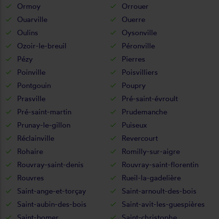
Ormoy
Orrouer
Ouarville
Ouerre
Oulins
Oysonville
Ozoir-le-breuil
Péronville
Pézy
Pierres
Poinville
Poisvilliers
Pontgouin
Poupry
Prasville
Pré-saint-évroult
Pré-saint-martin
Prudemanche
Prunay-le-gillon
Puiseux
Réclainville
Revercourt
Rohaire
Romilly-sur-aigre
Rouvray-saint-denis
Rouvray-saint-florentin
Rouvres
Rueil-la-gadelière
Saint-ange-et-torçay
Saint-arnoult-des-bois
Saint-aubin-des-bois
Saint-avit-les-guespières
Saint-bomer
Saint-christophe