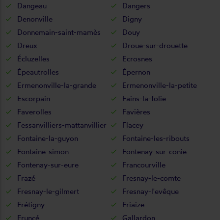
Dangeau
Dangers
Denonville
Digny
Donnemain-saint-mamès
Douy
Dreux
Droue-sur-drouette
Écluzelles
Ecrosnes
Épeautrolles
Épernon
Ermenonville-la-grande
Ermenonville-la-petite
Escorpain
Fains-la-folie
Faverolles
Favières
Fessanvilliers-mattanvillier
Flacey
Fontaine-la-guyon
Fontaine-les-ribouts
Fontaine-simon
Fontenay-sur-conie
Fontenay-sur-eure
Francourville
Frazé
Fresnay-le-comte
Fresnay-le-gilmert
Fresnay-l'evêque
Frétigny
Friaize
Fruncé
Gallardon