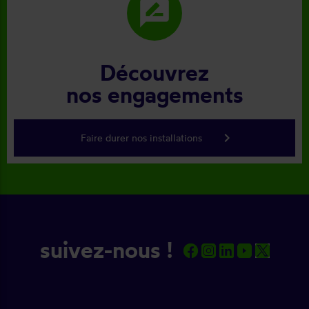
rate_review
Découvrez
nos engagements
keyboard_arrow_right
Faire durer nos installations
suivez-nous !