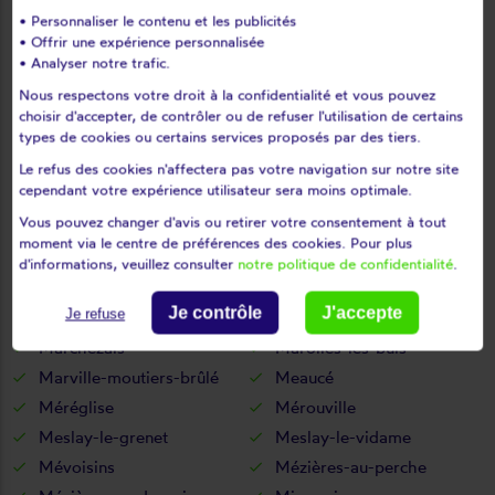
Lèves
Levesville-la-chenard
• Personnaliser le contenu et les publicités
• Offrir une expérience personnalisée
Logron
Loigny-la-bataille
• Analyser notre trafic.
Lormaye
Louville-la-chenard
Nous respectons votre droit à la confidentialité et vous pouvez
Louvilliers-en-drouais
Louvilliers-lès-perche
choisir d'accepter, de contrôler ou de refuser l'utilisation de certains
types de cookies ou certains services proposés par des tiers.
Lucé
Luigny
Luisant
Lumeau
Le refus des cookies n'affectera pas votre navigation sur notre site
cependant votre expérience utilisateur sera moins optimale.
Luplanté
Luray
Vous pouvez changer d'avis ou retirer votre consentement à tout
Lutz-en-dunois
Magny
moment via le centre de préférences des cookies. Pour plus
Maillebois
Maintenon
d'informations, veuillez consulter
notre politique de confidentialité
.
Mainvilliers
Manou
Je contrôle
J'accepte
Je refuse
Marboué
Marchéville
Marchezais
Marolles-les-buis
Marville-moutiers-brûlé
Meaucé
Méréglise
Mérouville
Meslay-le-grenet
Meslay-le-vidame
Mévoisins
Mézières-au-perche