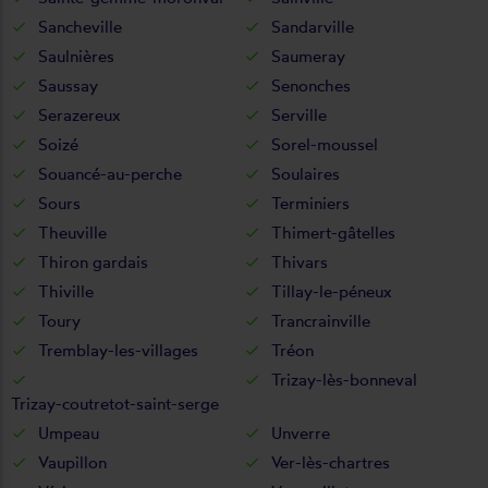
Sancheville
Sandarville
Saulnières
Saumeray
Saussay
Senonches
Serazereux
Serville
Soizé
Sorel-moussel
Souancé-au-perche
Soulaires
Sours
Terminiers
Theuville
Thimert-gâtelles
Thiron gardais
Thivars
Thiville
Tillay-le-péneux
Toury
Trancrainville
Tremblay-les-villages
Tréon
Trizay-lès-bonneval
Trizay-coutretot-saint-serge
Umpeau
Unverre
Vaupillon
Ver-lès-chartres