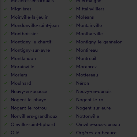
Mézières-en-drouais
Miermaigne
Mignières
Mittainvilliers
Moinville-la-jeulin
Moléans
Mondonville-saint-jean
Montainville
Montboissier
Montharville
Montigny-le-chartif
Montigny-le-gannelon
Montigny-sur-avre
Montireau
Montlandon
Montreuil
Morainville
Morancez
Moriers
Mottereau
Moulhard
Néron
Neuvy-en-beauce
Neuvy-en-dunois
Nogent-le-phaye
Nogent-le-roi
Nogent-le-rotrou
Nogent-sur-eure
Nonvilliers-grandhoux
Nottonville
Oinville-saint-liphard
Oinville-sous-auneau
Ollé
Orgères-en-beauce