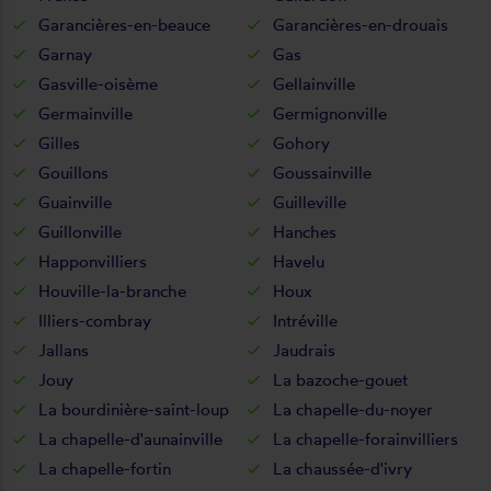
Garancières-en-beauce
Garancières-en-drouais
Garnay
Gas
Gasville-oisème
Gellainville
Germainville
Germignonville
Gilles
Gohory
Gouillons
Goussainville
Guainville
Guilleville
Guillonville
Hanches
Happonvilliers
Havelu
Houville-la-branche
Houx
Illiers-combray
Intréville
Jallans
Jaudrais
Jouy
La bazoche-gouet
La bourdinière-saint-loup
La chapelle-du-noyer
La chapelle-d'aunainville
La chapelle-forainvilliers
La chapelle-fortin
La chaussée-d'ivry