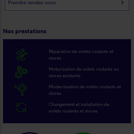
keyboard_arrow_right
Prendre rendez-vous
Nos prestations
Réparation de volets roulants et
stores
Motorisation de volets roulants ou
stores existants
Modernisation de volets roulants et
stores
Changement et installation de
volets roulants et stores