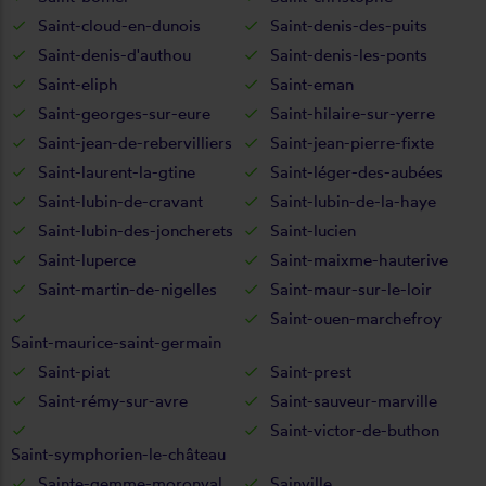
Saint-cloud-en-dunois
Saint-denis-des-puits
Saint-denis-d'authou
Saint-denis-les-ponts
Saint-eliph
Saint-eman
Saint-georges-sur-eure
Saint-hilaire-sur-yerre
Saint-jean-de-rebervilliers
Saint-jean-pierre-fixte
Saint-laurent-la-gtine
Saint-léger-des-aubées
Saint-lubin-de-cravant
Saint-lubin-de-la-haye
Saint-lubin-des-joncherets
Saint-lucien
Saint-luperce
Saint-maixme-hauterive
Saint-martin-de-nigelles
Saint-maur-sur-le-loir
Saint-ouen-marchefroy
Saint-maurice-saint-germain
Saint-piat
Saint-prest
Saint-rémy-sur-avre
Saint-sauveur-marville
Saint-victor-de-buthon
Saint-symphorien-le-château
Sainte-gemme-moronval
Sainville