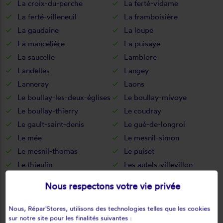
La croix-du-perche
La ferté-vidame
La ferté-villeneuil
La framboisière
La gaudaine
La loupe
La mancelière
La puisaye
La saucelle
Lamblore
Landelles
Langey
Lanneray
Laons
Le boullay-les-deux-églises
Le boullay-mivoye
Le boullay-thierry
Le coudray
Le gault-saint-denis
Le gué-de-longroi
Le mée
Le mesnil-simon
Le mesnil-thomas
Le puiset
Le thieulin
Les autels-villevillon
Les châtelets
Les châtelliers-notre-dame
Nous respectons votre vie privée
Les corvées-les-yys
Les etilleux
Les pinthières
Les ressuintes
Nous, Répar'Stores, utilisons des technologies telles que les cookies
Léthuin
Levainville
sur notre site pour les finalités suivantes :