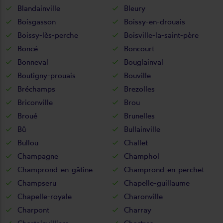
Blandainville
Bleury
Boisgasson
Boissy-en-drouais
Boissy-lès-perche
Boisville-la-saint-père
Boncé
Boncourt
Bonneval
Bouglainval
Boutigny-prouais
Bouville
Bréchamps
Brezolles
Briconville
Brou
Broué
Brunelles
Bû
Bullainville
Bullou
Challet
Champagne
Champhol
Champrond-en-gâtine
Champrond-en-perchet
Champseru
Chapelle-guillaume
Chapelle-royale
Charonville
Charpont
Charray