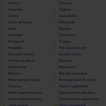
Ormoy
Orrouer
Ouarville
Ouerre
Oulins
Oysonville
Ozoir-le-breuil
Péronville
Pézy
Pierres
Poinville
Poisvilliers
Pontgouin
Poupry
Prasville
Pré-saint-évroult
Pré-saint-martin
Prudemanche
Prunay-le-gillon
Puiseux
Réclainville
Revercourt
Rohaire
Romilly-sur-aigre
Rouvray-saint-denis
Rouvray-saint-florentin
Rouvres
Rueil-la-gadelière
Saint-ange-et-torçay
Saint-arnoult-des-bois
Saint-aubin-des-bois
Saint-avit-les-guespières
Saint-bomer
Saint-christophe