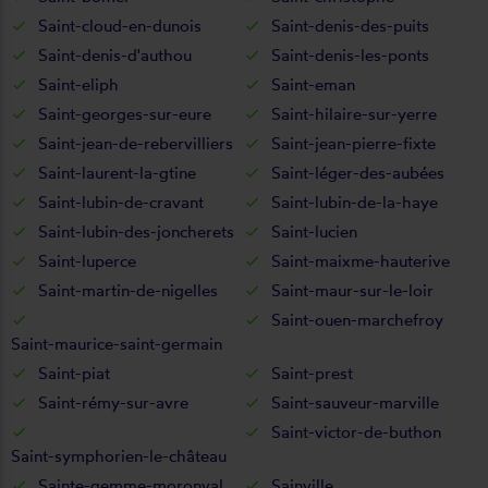
Saint-cloud-en-dunois
Saint-denis-des-puits
Saint-denis-d'authou
Saint-denis-les-ponts
Saint-eliph
Saint-eman
Saint-georges-sur-eure
Saint-hilaire-sur-yerre
Saint-jean-de-rebervilliers
Saint-jean-pierre-fixte
Saint-laurent-la-gtine
Saint-léger-des-aubées
Saint-lubin-de-cravant
Saint-lubin-de-la-haye
Saint-lubin-des-joncherets
Saint-lucien
Saint-luperce
Saint-maixme-hauterive
Saint-martin-de-nigelles
Saint-maur-sur-le-loir
Saint-ouen-marchefroy
Saint-maurice-saint-germain
Saint-piat
Saint-prest
Saint-rémy-sur-avre
Saint-sauveur-marville
Saint-victor-de-buthon
Saint-symphorien-le-château
Sainte-gemme-moronval
Sainville