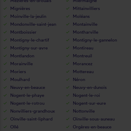
Mézières-en-drouais
Miermaigne
Mignières
Mittainvilliers
Moinville-la-jeulin
Moléans
Mondonville-saint-jean
Montainville
Montboissier
Montharville
Montigny-le-chartif
Montigny-le-gannelon
Montigny-sur-avre
Montireau
Montlandon
Montreuil
Morainville
Morancez
Moriers
Mottereau
Moulhard
Néron
Neuvy-en-beauce
Neuvy-en-dunois
Nogent-le-phaye
Nogent-le-roi
Nogent-le-rotrou
Nogent-sur-eure
Nonvilliers-grandhoux
Nottonville
Oinville-saint-liphard
Oinville-sous-auneau
Ollé
Orgères-en-beauce