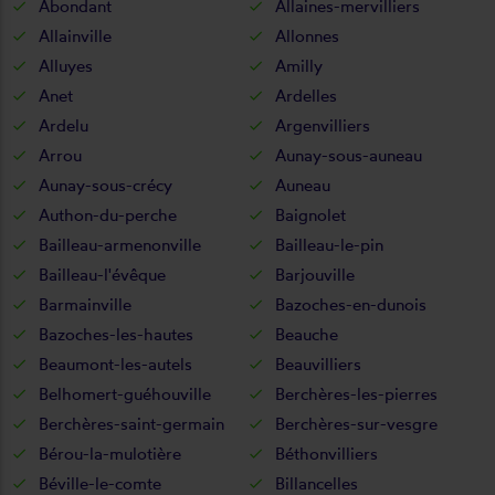
Abondant
Allaines-mervilliers
Allainville
Allonnes
Alluyes
Amilly
Anet
Ardelles
Ardelu
Argenvilliers
Arrou
Aunay-sous-auneau
Aunay-sous-crécy
Auneau
Authon-du-perche
Baignolet
Bailleau-armenonville
Bailleau-le-pin
Bailleau-l'évêque
Barjouville
Barmainville
Bazoches-en-dunois
Bazoches-les-hautes
Beauche
Beaumont-les-autels
Beauvilliers
Belhomert-guéhouville
Berchères-les-pierres
Berchères-saint-germain
Berchères-sur-vesgre
Bérou-la-mulotière
Béthonvilliers
Béville-le-comte
Billancelles