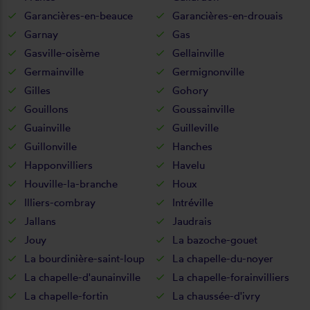
Garancières-en-beauce
Garancières-en-drouais
Garnay
Gas
Gasville-oisème
Gellainville
Germainville
Germignonville
Gilles
Gohory
Gouillons
Goussainville
Guainville
Guilleville
Guillonville
Hanches
Happonvilliers
Havelu
Houville-la-branche
Houx
Illiers-combray
Intréville
Jallans
Jaudrais
Jouy
La bazoche-gouet
La bourdinière-saint-loup
La chapelle-du-noyer
La chapelle-d'aunainville
La chapelle-forainvilliers
La chapelle-fortin
La chaussée-d'ivry