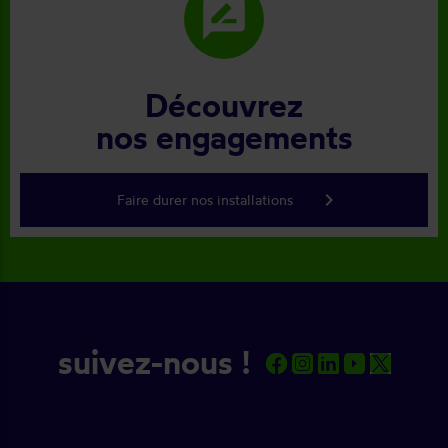
rate_review
Découvrez
nos engagements
keyboard_arrow_right
Faire durer nos installations
suivez-nous !