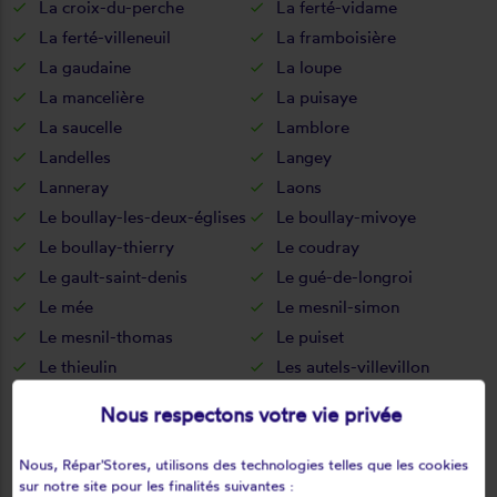
La croix-du-perche
La ferté-vidame
La ferté-villeneuil
La framboisière
La gaudaine
La loupe
La mancelière
La puisaye
La saucelle
Lamblore
Landelles
Langey
Lanneray
Laons
Le boullay-les-deux-églises
Le boullay-mivoye
Le boullay-thierry
Le coudray
Le gault-saint-denis
Le gué-de-longroi
Le mée
Le mesnil-simon
Le mesnil-thomas
Le puiset
Le thieulin
Les autels-villevillon
Les châtelets
Les châtelliers-notre-dame
Nous respectons votre vie privée
Les corvées-les-yys
Les etilleux
Les pinthières
Les ressuintes
Nous, Répar'Stores, utilisons des technologies telles que les cookies
Léthuin
Levainville
sur notre site pour les finalités suivantes :