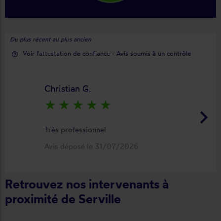
Du plus récent au plus ancien
Voir l'attestation de confiance - Avis soumis à un contrôle
help_outline
Christian G.
star_rate
star_rate
star_rate
star_rate
star_rate
keyboard_arrow_right
Très professionnel
Avis déposé le 31/07/2026
Retrouvez nos intervenants à
proximité de Serville