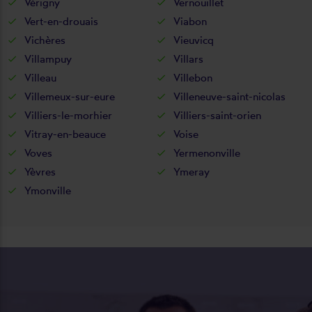
Vérigny
Vernouillet
Vert-en-drouais
Viabon
Vichères
Vieuvicq
Villampuy
Villars
Villeau
Villebon
Villemeux-sur-eure
Villeneuve-saint-nicolas
Villiers-le-morhier
Villiers-saint-orien
Vitray-en-beauce
Voise
Voves
Yermenonville
Yèvres
Ymeray
Ymonville