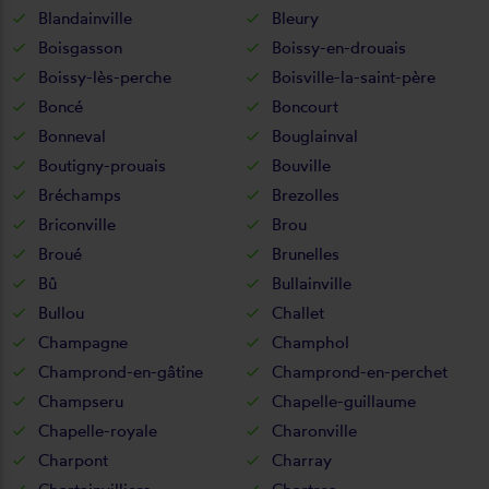
Blandainville
Bleury
Boisgasson
Boissy-en-drouais
Boissy-lès-perche
Boisville-la-saint-père
Boncé
Boncourt
Bonneval
Bouglainval
Boutigny-prouais
Bouville
Bréchamps
Brezolles
Briconville
Brou
Broué
Brunelles
Bû
Bullainville
Bullou
Challet
Champagne
Champhol
Champrond-en-gâtine
Champrond-en-perchet
Champseru
Chapelle-guillaume
Chapelle-royale
Charonville
Charpont
Charray