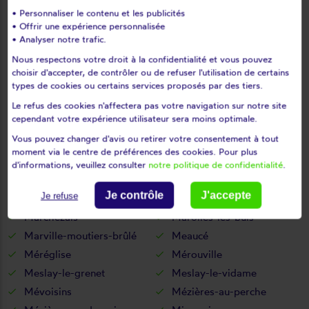
Lèves
Levesville-la-chenard
• Personnaliser le contenu et les publicités
• Offrir une expérience personnalisée
Logron
Loigny-la-bataille
• Analyser notre trafic.
Lormaye
Louville-la-chenard
Nous respectons votre droit à la confidentialité et vous pouvez
Louvilliers-en-drouais
Louvilliers-lès-perche
choisir d'accepter, de contrôler ou de refuser l'utilisation de certains
types de cookies ou certains services proposés par des tiers.
Lucé
Luigny
Luisant
Lumeau
Le refus des cookies n'affectera pas votre navigation sur notre site
cependant votre expérience utilisateur sera moins optimale.
Luplanté
Luray
Vous pouvez changer d'avis ou retirer votre consentement à tout
Lutz-en-dunois
Magny
moment via le centre de préférences des cookies. Pour plus
Maillebois
Maintenon
d'informations, veuillez consulter
notre politique de confidentialité
.
Mainvilliers
Manou
Je contrôle
J'accepte
Je refuse
Marboué
Marchéville
Marchezais
Marolles-les-buis
Marville-moutiers-brûlé
Meaucé
Méréglise
Mérouville
Meslay-le-grenet
Meslay-le-vidame
Mévoisins
Mézières-au-perche