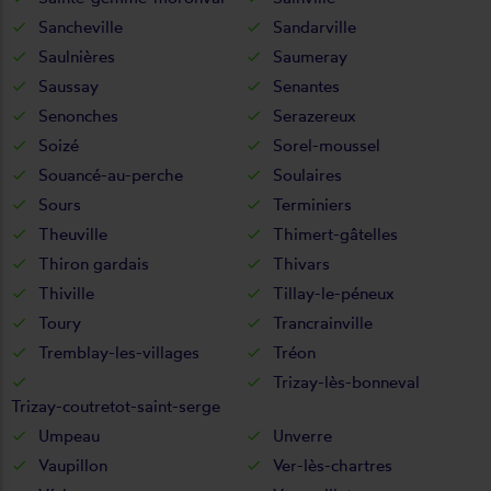
Sancheville
Sandarville
Saulnières
Saumeray
Saussay
Senantes
Senonches
Serazereux
Soizé
Sorel-moussel
Souancé-au-perche
Soulaires
Sours
Terminiers
Theuville
Thimert-gâtelles
Thiron gardais
Thivars
Thiville
Tillay-le-péneux
Toury
Trancrainville
Tremblay-les-villages
Tréon
Trizay-lès-bonneval
Trizay-coutretot-saint-serge
Umpeau
Unverre
Vaupillon
Ver-lès-chartres