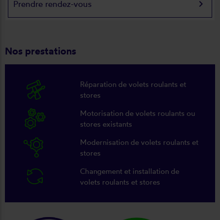
keyboard_arrow_right
Prendre rendez-vous
Nos prestations
Réparation de volets roulants et
stores
Motorisation de volets roulants ou
stores existants
Modernisation de volets roulants et
stores
Changement et installation de
volets roulants et stores