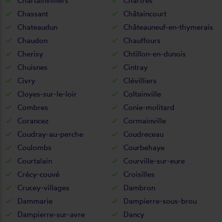
Chartainvilliers
Chartres
Chassant
Châtaincourt
Chateaudun
Châteauneuf-en-thymerais
Chaudon
Chauffours
Cherisy
Chtillon-en-dunois
Chuisnes
Cintray
Civry
Clévilliers
Cloyes-sur-le-loir
Coltainville
Combres
Conie-molitard
Corancez
Cormainville
Coudray-au-perche
Coudreceau
Coulombs
Courbehaye
Courtalain
Courville-sur-eure
Crécy-couvé
Croisilles
Crucey-villages
Dambron
Dammarie
Dampierre-sous-brou
Dampierre-sur-avre
Dancy