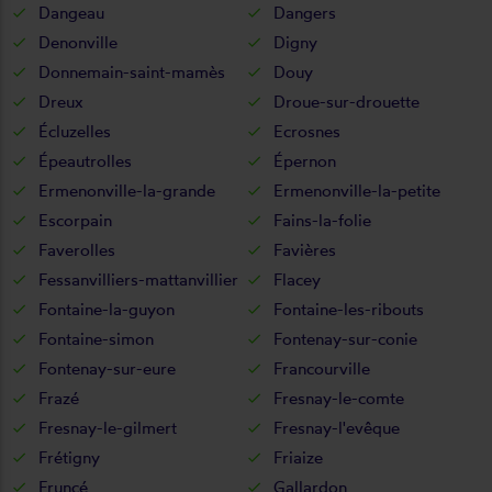
Dangeau
Dangers
Denonville
Digny
Donnemain-saint-mamès
Douy
Dreux
Droue-sur-drouette
Écluzelles
Ecrosnes
Épeautrolles
Épernon
Ermenonville-la-grande
Ermenonville-la-petite
Escorpain
Fains-la-folie
Faverolles
Favières
Fessanvilliers-mattanvillier
Flacey
Fontaine-la-guyon
Fontaine-les-ribouts
Fontaine-simon
Fontenay-sur-conie
Fontenay-sur-eure
Francourville
Frazé
Fresnay-le-comte
Fresnay-le-gilmert
Fresnay-l'evêque
Frétigny
Friaize
Fruncé
Gallardon