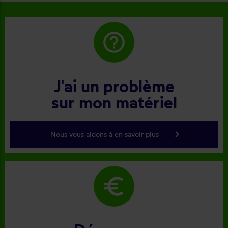
help_outline
J'ai un problème
sur mon matériel
keyboard_arrow_right
Nous vous aidons à en savoir plus
euro