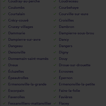
Coudray-au-perche
Coudreceau
Coulombs
Courbehaye
Courtalain
Courville-sur-eure
Crécy-couvé
Croisilles
Crucey-villages
Dambron
Dammarie
Dampierre-sous-brou
Dampierre-sur-avre
Dancy
Dangeau
Dangers
Denonville
Digny
Donnemain-saint-mamès
Douy
Dreux
Droue-sur-drouette
Écluzelles
Ecrosnes
Épeautrolles
Épernon
Ermenonville-la-grande
Ermenonville-la-petite
Escorpain
Fains-la-folie
Faverolles
Favières
Fessanvilliers-mattanvillier
Flacey