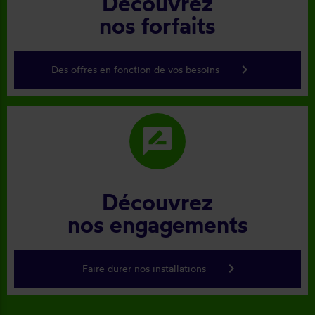
Découvrez
nos forfaits
keyboard_arrow_right
Des offres en fonction de vos besoins
rate_review
Découvrez
nos engagements
keyboard_arrow_right
Faire durer nos installations