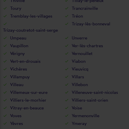
Thiville
Tillay-le-péneux
Toury
Trancrainville
Tremblay-les-villages
Tréon
Trizay-lès-bonneval
Trizay-coutretot-saint-serge
Umpeau
Unverre
Vaupillon
Ver-lès-chartres
Vérigny
Vernouillet
Vert-en-drouais
Viabon
Vichères
Vieuvicq
Villampuy
Villars
Villeau
Villebon
Villemeux-sur-eure
Villeneuve-saint-nicolas
Villiers-le-morhier
Villiers-saint-orien
Vitray-en-beauce
Voise
Voves
Yermenonville
Yèvres
Ymeray