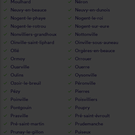
Moulhard
Néron
Neuvy-en-beauce
Neuvy-en-dunois
Nogent-le-phaye
Nogent-le-roi
Nogent-le-rotrou
Nogent-sur-eure
Nonvilliers-grandhoux
Nottonville
Oinville-saint-liphard
Oinville-sous-auneau
Ollé
Orgères-en-beauce
Ormoy
Orrouer
Ouarville
Ouerre
Oulins
Oysonville
Ozoir-le-breuil
Péronville
Pézy
Pierres
Poinville
Poisvilliers
Pontgouin
Poupry
Prasville
Pré-saint-évroult
Pré-saint-martin
Prudemanche
Prunay-le-gillon
Puiseux