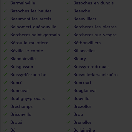
Barmainville
Bazoches-en-dunois
Bazoches-les-hautes
Beauche
Beaumont-les-autels
Beauvilliers
Belhomert-guéhouville
Berchères-les-pierres
Berchères-saint-germain
Berchères-sur-vesgre
Bérou-la-mulotière
Béthonvilliers
Béville-le-comte
Billancelles
Blandainville
Bleury
Boisgasson
Boissy-en-drouais
Boissy-lès-perche
Boisville-la-saint-père
Boncé
Boncourt
Bonneval
Bouglainval
Boutigny-prouais
Bouville
Bréchamps
Brezolles
Briconville
Brou
Broué
Brunelles
Bû
Bullainville