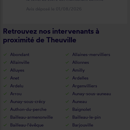
neuf, parfaitement positionné et
Avis déposé le 01/08/2026
fonctionnel. Je recommande vivement
cette entreprise.
Retrouvez nos intervenants à
proximité de Theuville
Abondant
Allaines-mervilliers
Allainville
Allonnes
Alluyes
Amilly
Anet
Ardelles
Ardelu
Argenvilliers
Arrou
Aunay-sous-auneau
Aunay-sous-crécy
Auneau
Authon-du-perche
Baignolet
Bailleau-armenonville
Bailleau-le-pin
Bailleau-l'évêque
Barjouville