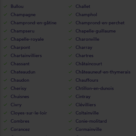
Bullou
Challet
Champagne
Champhol
Champrond-en-gâtine
Champrond-en-perchet
Champseru
Chapelle-guillaume
Chapelle-royale
Charonville
Charpont
Charray
Chartainvilliers
Chartres
Chassant
Châtaincourt
Chateaudun
Châteauneuf-en-thymerais
Chaudon
Chauffours
Cherisy
Chtillon-en-dunois
Chuisnes
Cintray
Civry
Clévilliers
Cloyes-sur-le-loir
Coltainville
Combres
Conie-molitard
Corancez
Cormainville