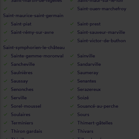
Saint-martin-de-nigelles
Saint-maur-sur-le-loir
Saint-ouen-marchefroy
Saint-maurice-saint-germain
Saint-piat
Saint-prest
Saint-rémy-sur-avre
Saint-sauveur-marville
Saint-victor-de-buthon
Saint-symphorien-le-château
Sainte-gemme-moronval
Sainville
Sancheville
Sandarville
Saulnières
Saumeray
Saussay
Senantes
Senonches
Serazereux
Serville
Soizé
Sorel-moussel
Souancé-au-perche
Soulaires
Sours
Terminiers
Thimert-gâtelles
Thiron gardais
Thivars