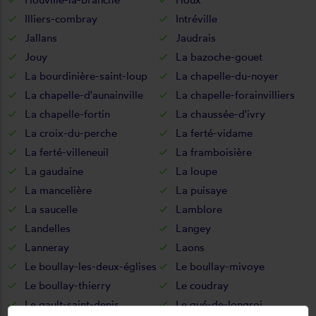
Illiers-combray
Intréville
Jallans
Jaudrais
Jouy
La bazoche-gouet
La bourdinière-saint-loup
La chapelle-du-noyer
La chapelle-d'aunainville
La chapelle-forainvilliers
La chapelle-fortin
La chaussée-d'ivry
La croix-du-perche
La ferté-vidame
La ferté-villeneuil
La framboisière
La gaudaine
La loupe
La mancelière
La puisaye
La saucelle
Lamblore
Landelles
Langey
Lanneray
Laons
Le boullay-les-deux-églises
Le boullay-mivoye
Le boullay-thierry
Le coudray
Le gault-saint-denis
Le gué-de-longroi