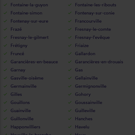
Fontaine-la-guyon
Fontaine-les-ribouts
Fontaine-simon
Fontenay-sur-conie
Fontenay-sur-eure
Francourville
Frazé
Fresnay-le-comte
Fresnay-le-gilmert
Fresnay-l'evêque
Frétigny
Friaize
Fruncé
Gallardon
Garancières-en-beauce
Garancières-en-drouais
Garnay
Gas
Gasville-oisème
Gellainville
Germainville
Germignonville
Gilles
Gohory
Gouillons
Goussainville
Guainville
Guilleville
Guillonville
Hanches
Happonvilliers
Havelu
Houville-la-branche
Houx