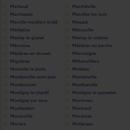
Marboué
Marchéville
Marchezais
Marolles-les-buis
Marville-moutiers-brûlé
Meaucé
Méréglise
Mérouville
Meslay-le-grenet
Meslay-le-vidame
Mévoisins
Mézières-au-perche
Mézières-en-drouais
Miermaigne
Mignières
Mittainvilliers
Moinville-la-jeulin
Moléans
Mondonville-saint-jean
Montainville
Montboissier
Montharville
Montigny-le-chartif
Montigny-le-gannelon
Montigny-sur-avre
Montireau
Montlandon
Montreuil
Morainville
Morancez
Moriers
Mottereau