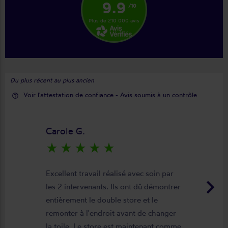
9.9
/10
Plus de 210 000 avis
Du plus récent au plus ancien
Voir l'attestation de confiance - Avis soumis à un contrôle
help_outline
Carole G.
star_rate
star_rate
star_rate
star_rate
star_rate
Excellent travail réalisé avec soin par
keyboard_arrow_right
les 2 intervenants. Ils ont dû démontrer
entièrement le double store et le
remonter à l'endroit avant de changer
la toile. Le store est maintenant comme