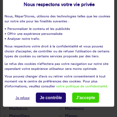
Le mée
Le mesnil-simon
Nous respectons votre vie privée
Le mesnil-thomas
Le puiset
Nous, Répar'Stores, utilisons des technologies telles que les cookies
Le thieulin
Les autels-villevillon
sur notre site pour les finalités suivantes :
Les châtelets
Les châtelliers-notre-dame
• Personnaliser le contenu et les publicités
Les corvées-les-yys
Les etilleux
• Offrir une expérience personnalisée
Les pinthières
Les ressuintes
• Analyser notre trafic.
Léthuin
Levainville
Nous respectons votre droit à la confidentialité et vous pouvez
choisir d'accepter, de contrôler ou de refuser l'utilisation de certains
Lèves
Levesville-la-chenard
types de cookies ou certains services proposés par des tiers.
Logron
Loigny-la-bataille
Le refus des cookies n'affectera pas votre navigation sur notre site
Lormaye
Louville-la-chenard
cependant votre expérience utilisateur sera moins optimale.
Louvilliers-en-drouais
Louvilliers-lès-perche
Vous pouvez changer d'avis ou retirer votre consentement à tout
Lucé
Luigny
moment via le centre de préférences des cookies. Pour plus
d'informations, veuillez consulter
notre politique de confidentialité
.
Luisant
Lumeau
Luplanté
Luray
Je contrôle
J'accepte
Je refuse
Lutz-en-dunois
Magny
Maillebois
Maintenon
Mainvilliers
Manou