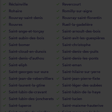
Réclainville
Revercourt
Rohaire
Romilly-sur-aigre
Rouvray-saint-denis
Rouvray-saint-florentin
Rouvres
Rueil-la-gadelière
Saint-ange-et-torçay
Saint-arnoult-des-bois
Saint-aubin-des-bois
Saint-avit-les-guespières
Saint-bomer
Saint-christophe
Saint-cloud-en-dunois
Saint-denis-des-puits
Saint-denis-d'authou
Saint-denis-les-ponts
Saint-eliph
Saint-eman
Saint-georges-sur-eure
Saint-hilaire-sur-yerre
Saint-jean-de-rebervilliers
Saint-jean-pierre-fixte
Saint-laurent-la-gtine
Saint-léger-des-aubées
Saint-lubin-de-cravant
Saint-lubin-de-la-haye
Saint-lubin-des-joncherets
Saint-lucien
Saint-luperce
Saint-maixme-hauterive