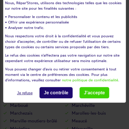
Nous, Répar'Stores, utilisons des technologies telles que les cookies
Les corvées-les-yys
Les etilleux
sur notre site pour les finalités suivantes :
Les pinthières
Les ressuintes
• Personnaliser le contenu et les publicités
Léthuin
Levainville
• Offrir une expérience personnalisée
Lèves
Levesville-la-chenard
• Analyser notre trafic.
Logron
Loigny-la-bataille
Nous respectons votre droit à la confidentialité et vous pouvez
choisir d'accepter, de contrôler ou de refuser l'utilisation de certains
Lormaye
Louville-la-chenard
types de cookies ou certains services proposés par des tiers.
Louvilliers-en-drouais
Louvilliers-lès-perche
Le refus des cookies n'affectera pas votre navigation sur notre site
Lucé
Luigny
cependant votre expérience utilisateur sera moins optimale.
Luisant
Lumeau
Vous pouvez changer d'avis ou retirer votre consentement à tout
Luplanté
Luray
moment via le centre de préférences des cookies. Pour plus
d'informations, veuillez consulter
notre politique de confidentialité
.
Lutz-en-dunois
Magny
Maillebois
Maintenon
Je contrôle
J'accepte
Je refuse
Mainvilliers
Manou
Marboué
Marchéville
Marchezais
Marolles-les-buis
Marville-moutiers-brûlé
Meaucé
Méréglise
Mérouville