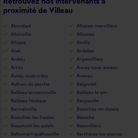
Retrouvez nos intervenants à
proximité de Villeau
Abondant
Allaines-mervilliers
Allainville
Allonnes
Alluyes
Amilly
Anet
Ardelles
Ardelu
Argenvilliers
Arrou
Aunay-sous-auneau
Aunay-sous-crécy
Auneau
Authon-du-perche
Baignolet
Bailleau-armenonville
Bailleau-le-pin
Bailleau-l'évêque
Barjouville
Barmainville
Bazoches-en-dunois
Bazoches-les-hautes
Beauche
Beaumont-les-autels
Beauvilliers
Belhomert-guéhouville
Berchères-les-pierres