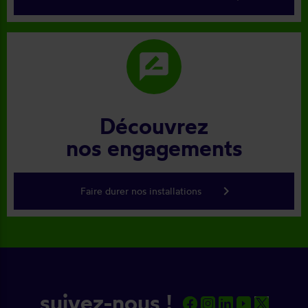
rate_review
Découvrez
nos engagements
keyboard_arrow_right
Faire durer nos installations
suivez-nous !