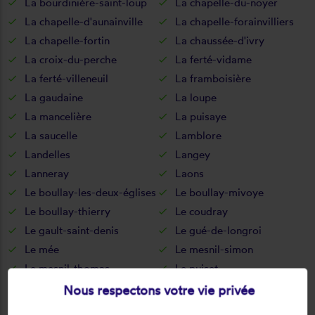
La bourdinière-saint-loup
La chapelle-du-noyer
La chapelle-d'aunainville
La chapelle-forainvilliers
La chapelle-fortin
La chaussée-d'ivry
La croix-du-perche
La ferté-vidame
La ferté-villeneuil
La framboisière
La gaudaine
La loupe
La mancelière
La puisaye
La saucelle
Lamblore
Landelles
Langey
Lanneray
Laons
Le boullay-les-deux-églises
Le boullay-mivoye
Le boullay-thierry
Le coudray
Le gault-saint-denis
Le gué-de-longroi
Le mée
Le mesnil-simon
Le mesnil-thomas
Le puiset
Le thieulin
Les autels-villevillon
Nous respectons votre vie privée
Les châtelets
Les châtelliers-notre-dame