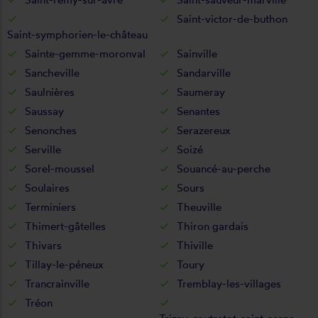
Saint-victor-de-buthon
Saint-symphorien-le-château
Sainte-gemme-moronval
Sainville
Sancheville
Sandarville
Saulnières
Saumeray
Saussay
Senantes
Senonches
Serazereux
Serville
Soizé
Sorel-moussel
Souancé-au-perche
Soulaires
Sours
Terminiers
Theuville
Thimert-gâtelles
Thiron gardais
Thivars
Thiville
Tillay-le-péneux
Toury
Trancrainville
Tremblay-les-villages
Tréon