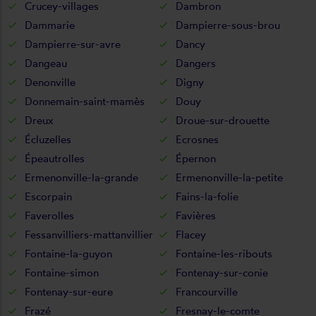
Crucey-villages
Dambron
Dammarie
Dampierre-sous-brou
Dampierre-sur-avre
Dancy
Dangeau
Dangers
Denonville
Digny
Donnemain-saint-mamès
Douy
Dreux
Droue-sur-drouette
Écluzelles
Ecrosnes
Épeautrolles
Épernon
Ermenonville-la-grande
Ermenonville-la-petite
Escorpain
Fains-la-folie
Faverolles
Favières
Fessanvilliers-mattanvillier
Flacey
Fontaine-la-guyon
Fontaine-les-ribouts
Fontaine-simon
Fontenay-sur-conie
Fontenay-sur-eure
Francourville
Frazé
Fresnay-le-comte