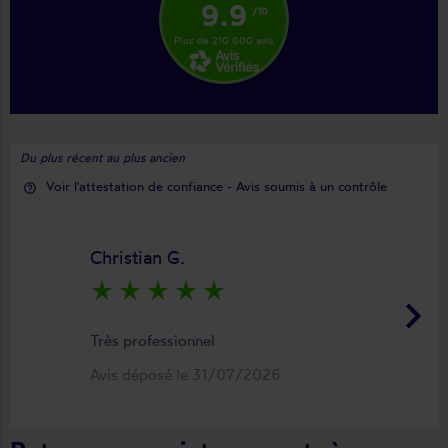
9.9
/10
Plus de 210 000 avis
Du plus récent au plus ancien
Voir l'attestation de confiance - Avis soumis à un contrôle
help_outline
Christian G.
star_rate
star_rate
star_rate
star_rate
star_rate
keyboard_arrow_right
Très professionnel
Avis déposé le 31/07/2026