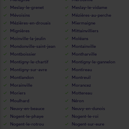
Meslay-le-grenet
Meslay-le-vidame
Mévoisins
Mézières-au-perche
Mézières-en-drouais
Miermaigne
Mignières
Mittainvilliers
Moinville-la-jeulin
Moléans
Mondonville-saint-jean
Montainville
Montboissier
Montharville
Montigny-le-chartif
Montigny-le-gannelon
Montigny-sur-avre
Montireau
Montlandon
Montreuil
Morainville
Morancez
Moriers
Mottereau
Moulhard
Néron
Neuvy-en-beauce
Neuvy-en-dunois
Nogent-le-phaye
Nogent-le-roi
Nogent-le-rotrou
Nogent-sur-eure