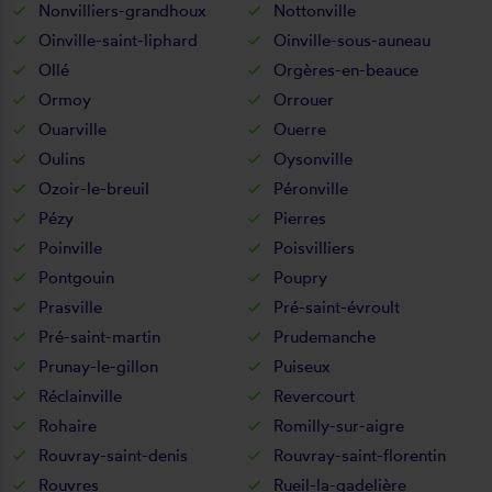
Nonvilliers-grandhoux
Nottonville
Oinville-saint-liphard
Oinville-sous-auneau
Ollé
Orgères-en-beauce
Ormoy
Orrouer
Ouarville
Ouerre
Oulins
Oysonville
Ozoir-le-breuil
Péronville
Pézy
Pierres
Poinville
Poisvilliers
Pontgouin
Poupry
Prasville
Pré-saint-évroult
Pré-saint-martin
Prudemanche
Prunay-le-gillon
Puiseux
Réclainville
Revercourt
Rohaire
Romilly-sur-aigre
Rouvray-saint-denis
Rouvray-saint-florentin
Rouvres
Rueil-la-gadelière