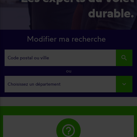
durable.
Modifier ma recherche
search
ou
Choisissez un département
help_outline