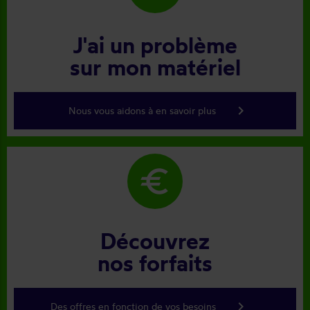
J'ai un problème
sur mon matériel
keyboard_arrow_right
Nous vous aidons à en savoir plus
euro
Découvrez
nos forfaits
keyboard_arrow_right
Des offres en fonction de vos besoins