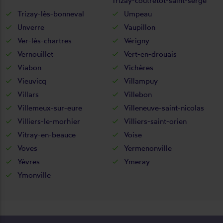
Trizay-coutretot-saint-serge
Trizay-lès-bonneval
Umpeau
Unverre
Vaupillon
Ver-lès-chartres
Vérigny
Vernouillet
Vert-en-drouais
Viabon
Vichères
Vieuvicq
Villampuy
Villars
Villebon
Villemeux-sur-eure
Villeneuve-saint-nicolas
Villiers-le-morhier
Villiers-saint-orien
Vitray-en-beauce
Voise
Voves
Yermenonville
Yèvres
Ymeray
Ymonville