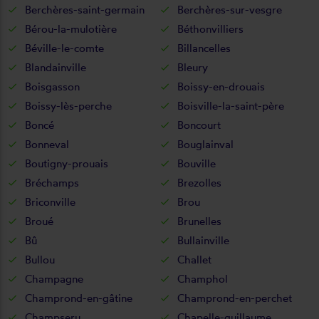
Berchères-saint-germain
Berchères-sur-vesgre
Bérou-la-mulotière
Béthonvilliers
Béville-le-comte
Billancelles
Blandainville
Bleury
Boisgasson
Boissy-en-drouais
Boissy-lès-perche
Boisville-la-saint-père
Boncé
Boncourt
Bonneval
Bouglainval
Boutigny-prouais
Bouville
Bréchamps
Brezolles
Briconville
Brou
Broué
Brunelles
Bû
Bullainville
Bullou
Challet
Champagne
Champhol
Champrond-en-gâtine
Champrond-en-perchet
Champseru
Chapelle-guillaume