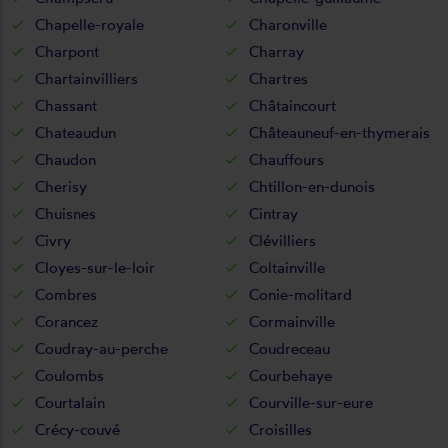
Chapelle-royale
Charonville
Charpont
Charray
Chartainvilliers
Chartres
Chassant
Châtaincourt
Chateaudun
Châteauneuf-en-thymerais
Chaudon
Chauffours
Cherisy
Chtillon-en-dunois
Chuisnes
Cintray
Civry
Clévilliers
Cloyes-sur-le-loir
Coltainville
Combres
Conie-molitard
Corancez
Cormainville
Coudray-au-perche
Coudreceau
Coulombs
Courbehaye
Courtalain
Courville-sur-eure
Crécy-couvé
Croisilles