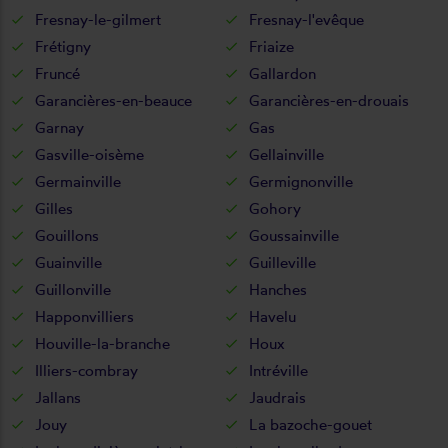
Fresnay-le-gilmert
Fresnay-l'evêque
Frétigny
Friaize
Fruncé
Gallardon
Garancières-en-beauce
Garancières-en-drouais
Garnay
Gas
Gasville-oisème
Gellainville
Germainville
Germignonville
Gilles
Gohory
Gouillons
Goussainville
Guainville
Guilleville
Guillonville
Hanches
Happonvilliers
Havelu
Houville-la-branche
Houx
Illiers-combray
Intréville
Jallans
Jaudrais
Jouy
La bazoche-gouet