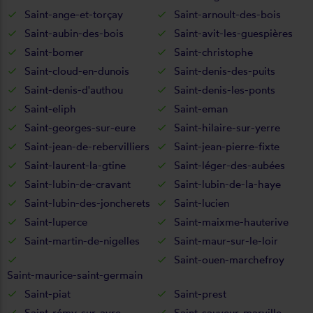
Saint-ange-et-torçay
Saint-arnoult-des-bois
Saint-aubin-des-bois
Saint-avit-les-guespières
Saint-bomer
Saint-christophe
Saint-cloud-en-dunois
Saint-denis-des-puits
Saint-denis-d'authou
Saint-denis-les-ponts
Saint-eliph
Saint-eman
Saint-georges-sur-eure
Saint-hilaire-sur-yerre
Saint-jean-de-rebervilliers
Saint-jean-pierre-fixte
Saint-laurent-la-gtine
Saint-léger-des-aubées
Saint-lubin-de-cravant
Saint-lubin-de-la-haye
Saint-lubin-des-joncherets
Saint-lucien
Saint-luperce
Saint-maixme-hauterive
Saint-martin-de-nigelles
Saint-maur-sur-le-loir
Saint-ouen-marchefroy
Saint-maurice-saint-germain
Saint-piat
Saint-prest
Saint-rémy-sur-avre
Saint-sauveur-marville