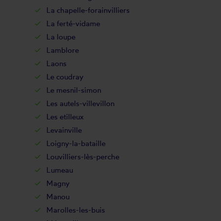
La chapelle-forainvilliers
La ferté-vidame
La loupe
Lamblore
Laons
Le coudray
Le mesnil-simon
Les autels-villevillon
Les etilleux
Levainville
Loigny-la-bataille
Louvilliers-lès-perche
Lumeau
Magny
Manou
Marolles-les-buis