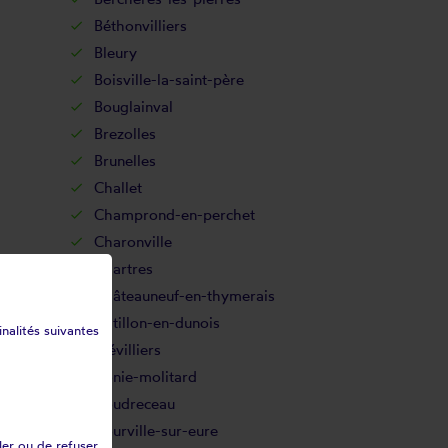
Béthonvilliers
Bleury
Boisville-la-saint-père
Bouglainval
Brezolles
Brunelles
Challet
Champrond-en-perchet
Charonville
Chartres
Châteauneuf-en-thymerais
Chtillon-en-dunois
inalités suivantes
Clévilliers
Conie-molitard
Coudreceau
Courville-sur-eure
ler ou de refuser