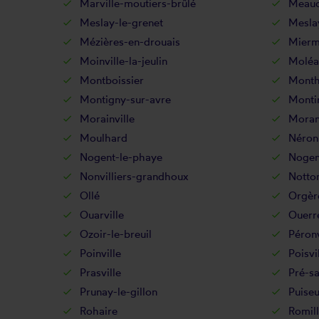
Marville-moutiers-brûlé
Meau
Meslay-le-grenet
Mesla
Mézières-en-drouais
Mierm
Moinville-la-jeulin
Moléa
Montboissier
Montha
Montigny-sur-avre
Monti
Morainville
Moran
Moulhard
Néron
Nogent-le-phaye
Nogent
Nonvilliers-grandhoux
Notton
Ollé
Orgèr
Ouarville
Ouerr
Ozoir-le-breuil
Péronv
Poinville
Poisvil
Prasville
Pré-sa
Prunay-le-gillon
Puise
Rohaire
Romill