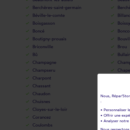
Berchères-saint-germain
Berch
Béville-le-comte
Billan
Boisgasson
Boissy
Boncé
Bonco
Boutigny-prouais
Bouvil
Briconville
Brou
Bû
Bullain
Champagne
Cham
Champseru
Chape
Charpont
Charr
Chassant
Châtai
Chaudon
Chauf
Nous, Répar'Store
Chuisnes
Cintra
:
Cloyes-sur-le-loir
Coltai
• Personnaliser l
• Offrir une exp
Corancez
Cormai
• Analyser notre 
Coulombs
Courb
Nous respectons v