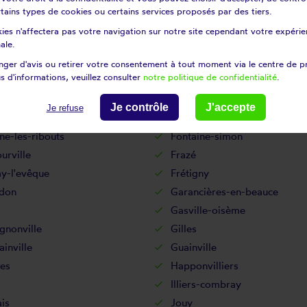
lles
Crucey-villages
certains types de cookies ou certains services proposés par des tiers.
erre-sous-brou
Dampierre-sur-avre
ies n'affectera pas votre navigation sur notre site cependant votre expérien
rs
Denonville
ale.
Dreux
ger d'avis ou retirer votre consentement à tout moment via le centre de p
s d'informations, veuillez consulter
notre politique de confidentialité
.
nes
Épeautrolles
nville-la-petite
Escorpain
Je contrôle
J'accepte
Je refuse
es
Fessanvilliers-mattanvillier
ne-les-ribouts
Fontaine-simon
urville
Frazé
y-l'evêque
Frétigny
rdon
Garancières-en-beauce
Gasville-oisème
gnonville
Gilles
inville
Guainville
es
Happonvilliers
Illiers-combray
is
Jouy