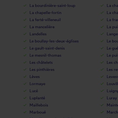
La bourdinière-saint-loup
La ch
La chapelle-fortin
La cha
La ferté-villeneuil
La fra
La mancelière
La pu
Landelles
Lange
Le boullay-les-deux-églises
Le bo
Le gault-saint-denis
Le gué
Le mesnil-thomas
Le pui
Les châtelets
Les ch
Les pinthières
Les re
Lèves
Levesv
Lormaye
Louvil
Lucé
Luign
Luplanté
Luray
Maillebois
Maint
Marboué
March