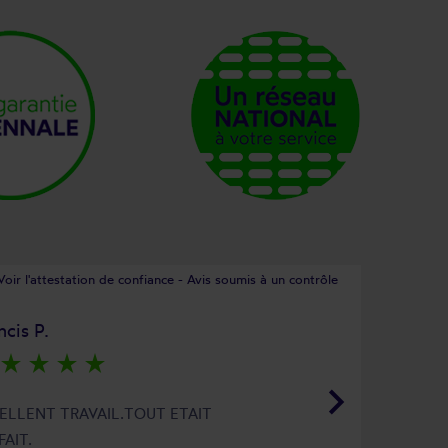
Voir l'attestation de confiance - Avis soumis à un contrôle
ncis P.
star_rate
star_rate
star_rate
star_rate
keyboard_arrow_right
ELLENT TRAVAIL.TOUT ETAIT
FAIT.