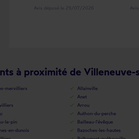
Avis déposé le 29/07/2026
Avi
ts à proximité de Villeneuve-s
es-mervilliers
Allainville
Anet
illiers
Arrou
u
Authon-du-perche
au-le-pin
Bailleau-l'évêque
hes-en-dunois
Bazoches-les-hautes
lliers
Belhomert-guéhouville