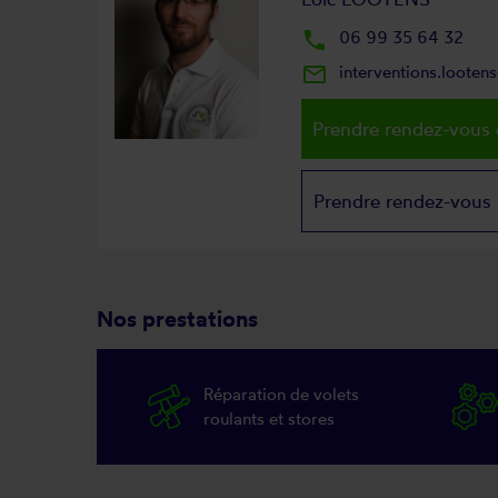
local_phone
06 99 35 64 32
mail_outline
interventions.loote
Prendre rendez-vous 
Prendre rendez-vous
Nos prestations
Réparation de volets
roulants et stores