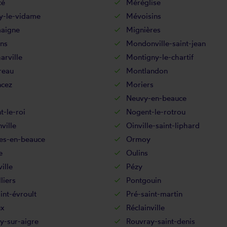
cé
Méréglise
y-le-vidame
Mévoisins
aigne
Mignières
ns
Mondonville-saint-jean
rville
Montigny-le-chartif
reau
Montlandon
cez
Moriers
Neuvy-en-beauce
-le-roi
Nogent-le-rotrou
ville
Oinville-saint-liphard
es-en-beauce
Ormoy
e
Oulins
ille
Pézy
liers
Pontgouin
int-évroult
Pré-saint-martin
ux
Réclainville
y-sur-aigre
Rouvray-saint-denis