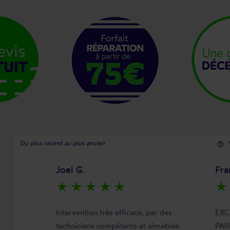
Du plus récent au plus ancien
help_outline
Joel G.
Fra
star_rate
star_rate
star_rate
star_rate
star_rate
star_rate
Intervention très efficace, par des
EXC
techniciens compétents et aimables
PAR