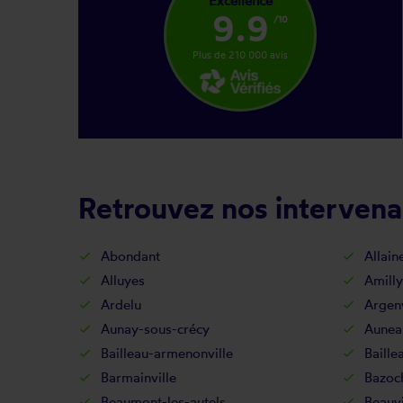
Excellence
9.9
/10
Plus de 210 000 avis
Retrouvez nos intervenan
Abondant
Allain
Alluyes
Amilly
Ardelu
Argenv
Aunay-sous-crécy
Aunea
Bailleau-armenonville
Baille
Barmainville
Bazoc
Beaumont-les-autels
Beauvi