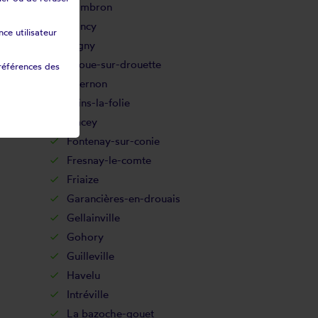
Dambron
Dancy
ce utilisateur
Digny
Droue-sur-drouette
références des
Épernon
Fains-la-folie
Flacey
Fontenay-sur-conie
Fresnay-le-comte
Friaize
Garancières-en-drouais
Gellainville
Gohory
Guilleville
Havelu
Intréville
La bazoche-gouet