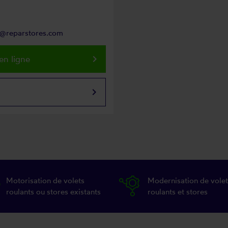
ns@reparstores.com
keyboard_arrow_right
en ligne
keyboard_arrow_right
Motorisation de volets
Modernisation de volet
roulants ou stores existants
roulants et stores