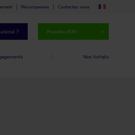
tement
Récompenses
Contactez-nous
tériel ?
Prendre RDV
keyboard_arrow_right
gagements
Nos forfaits