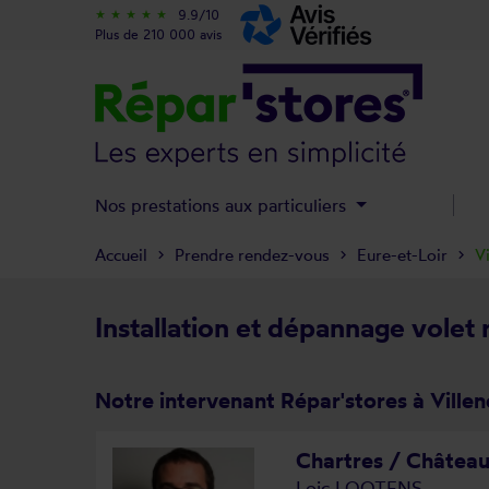
9.9/10
star_rate
star_rate
star_rate
star_rate
star_rate
Plus de 210 000 avis
Nos prestations aux particuliers
Accueil
Prendre rendez-vous
Eure-et-Loir
V
Installation et dépannage volet 
Notre intervenant Répar'stores à Villen
Chartres / Château
Loic LOOTENS