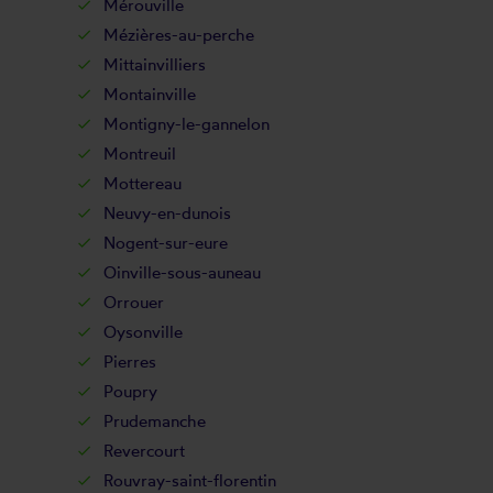
Mérouville
Mézières-au-perche
Mittainvilliers
Montainville
Montigny-le-gannelon
Montreuil
Mottereau
Neuvy-en-dunois
Nogent-sur-eure
Oinville-sous-auneau
Orrouer
Oysonville
Pierres
Poupry
Prudemanche
Revercourt
Rouvray-saint-florentin