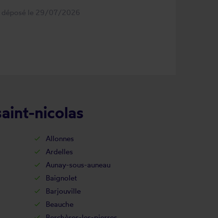
s déposé le 29/07/2026
aint-nicolas
Allonnes
Ardelles
Aunay-sous-auneau
Baignolet
Barjouville
Beauche
Berchères-les-pierres