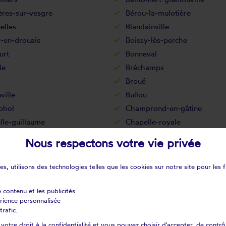
ères-sur-vesgre
Bérou-la-mulotière
celles
Blandainville
-en-drouais
Boissy-lès-perche
urt
Bonneval
le
Bréchamps
Broué
ville
Bullou
phol
Champrond-en-gâtine
lle-guillaume
Chapelle-royale
ay
Chartainvilliers
Nous respectons votre vie privée
ncourt
Chateaudun
fours
Cherisy
s, utilisons des technologies telles que les cookies sur notre site pour les f
y
Civry
nville
Combres
e contenu et les publicités
érience personnalisée
nville
Coudray-au-perche
trafic.
ehaye
Courtalain
otre droit à la confidentialité et vous pouvez choisir d'accepter, de contrô