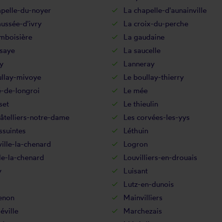
apelle-du-noyer
La chapelle-d'aunainville
ussée-d'ivry
La croix-du-perche
mboisière
La gaudaine
isaye
La saucelle
y
Lanneray
ullay-mivoye
Le boullay-thierry
-de-longroi
Le mée
set
Le thieulin
âtelliers-notre-dame
Les corvées-les-yys
ssuintes
Léthuin
ille-la-chenard
Logron
le-la-chenard
Louvilliers-en-drouais
y
Luisant
Lutz-en-dunois
enon
Mainvilliers
éville
Marchezais