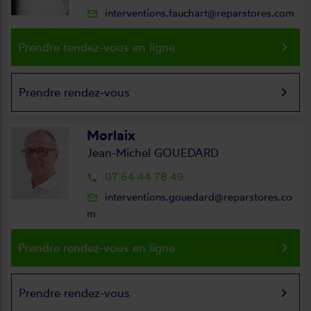
interventions.fauchart@reparstores.com
mail_outline
keyboard_arrow_right
Prendre rendez-vous en ligne
keyboard_arrow_right
Prendre rendez-vous
Morlaix
Jean-Michel GOUEDARD
07 64 44 78 49
local_phone
interventions.gouedard@reparstores.co
mail_outline
m
keyboard_arrow_right
Prendre rendez-vous en ligne
keyboard_arrow_right
Prendre rendez-vous