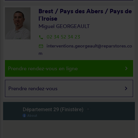
Brest / Pays des Abers / Pays de
l´Iroise
Miguel GEORGEAULT
02 34 52 34 23
local_phone
interventions.georgeault@reparstores.co
mail_outline
m
keyboard_arrow_right
Prendre rendez-vous en ligne
keyboard_arrow_right
Prendre rendez-vous