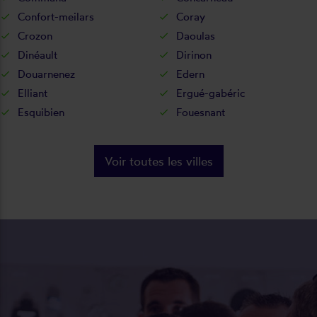
Confort-meilars
Coray
Crozon
Daoulas
Dinéault
Dirinon
Douarnenez
Edern
Elliant
Ergué-gabéric
Esquibien
Fouesnant
Voir toutes les villes