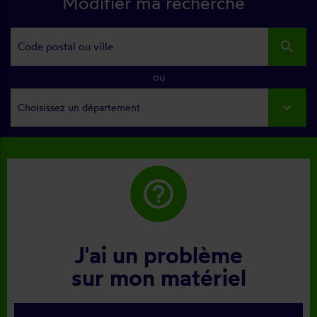
Modifier ma recherche
search
ou
Choisissez un département
help_outline
J'ai un problème
sur mon matériel