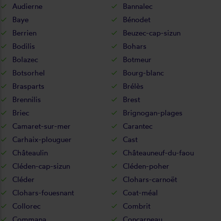
Audierne
Bannalec
Baye
Bénodet
Berrien
Beuzec-cap-sizun
Bodilis
Bohars
Bolazec
Botmeur
Botsorhel
Bourg-blanc
Brasparts
Brélès
Brennilis
Brest
Briec
Brignogan-plages
Camaret-sur-mer
Carantec
Carhaix-plouguer
Cast
Châteaulin
Châteauneuf-du-faou
Cléden-cap-sizun
Cléden-poher
Cléder
Clohars-carnoët
Clohars-fouesnant
Coat-méal
Collorec
Combrit
Commana
Concarneau