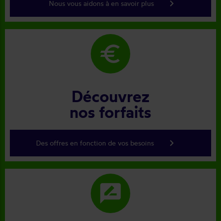
keyboard_arrow_right
Nous vous aidons à en savoir plus
euro
Découvrez
nos forfaits
keyboard_arrow_right
Des offres en fonction de vos besoins
rate_review