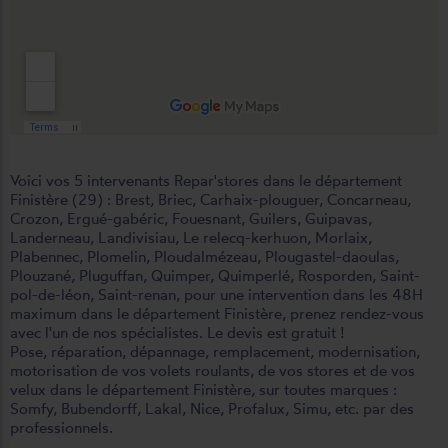
Voici vos 5 intervenants Repar'stores dans le département
Finistère (29) :
Brest
,
Briec
,
Carhaix-plouguer
,
Concarneau
,
Crozon
,
Ergué-gabéric
,
Fouesnant
,
Guilers
,
Guipavas
,
Landerneau
,
Landivisiau
,
Le relecq-kerhuon
,
Morlaix
,
Plabennec
,
Plomelin
,
Ploudalmézeau
,
Plougastel-daoulas
,
Plouzané
,
Pluguffan
,
Quimper
,
Quimperlé
,
Rosporden
,
Saint-
pol-de-léon
,
Saint-renan
, pour une intervention dans les 48H
maximum dans le département Finistère, prenez rendez-vous
avec l'un de nos spécialistes. Le devis est gratuit !
Pose, réparation, dépannage, remplacement, modernisation,
motorisation de vos volets roulants, de vos stores et de vos
velux dans le département Finistère, sur toutes marques :
Somfy, Bubendorff, Lakal, Nice, Profalux, Simu, etc. par des
professionnels.