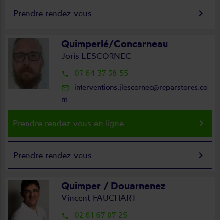
keyboard_arrow_right
Prendre rendez-vous
Quimperlé/Concarneau
Joris LESCORNEC
07 64 37 38 55
local_phone
interventions.jlescornec@reparstores.co
mail_outline
m
keyboard_arrow_right
Prendre rendez-vous en ligne
keyboard_arrow_right
Prendre rendez-vous
Quimper / Douarnenez
Vincent FAUCHART
02 61 67 07 25
local_phone