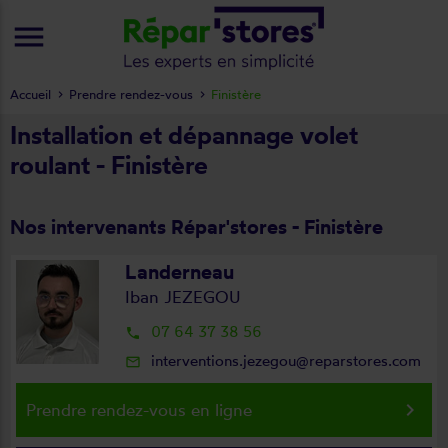
menu
Accueil
Prendre rendez-vous
Finistère
Installation et dépannage volet
roulant - Finistère
Nos intervenants Répar'stores - Finistère
Landerneau
Iban JEZEGOU
07 64 37 38 56
local_phone
interventions.jezegou@reparstores.com
mail_outline
keyboard_arrow_right
Prendre rendez-vous en ligne