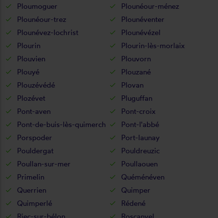
Ploumoguer
Plounéour-ménez
Plounéour-trez
Plounéventer
Plounévez-lochrist
Plounévézel
Plourin
Plourin-lès-morlaix
Plouvien
Plouvorn
Plouyé
Plouzané
Plouzévédé
Plovan
Plozévet
Pluguffan
Pont-aven
Pont-croix
Pont-de-buis-lès-quimerch
Pont-l'abbé
Porspoder
Port-launay
Pouldergat
Pouldreuzic
Poullan-sur-mer
Poullaouen
Primelin
Quéménéven
Querrien
Quimper
Quimperlé
Rédené
Riec-sur-bélon
Roscanvel