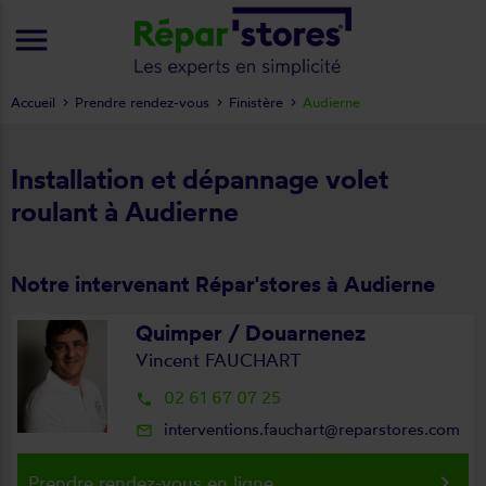
menu
Accueil
Prendre rendez-vous
Finistère
Audierne
Installation et dépannage volet
roulant à Audierne
Notre intervenant Répar'stores à Audierne
Quimper / Douarnenez
Vincent FAUCHART
02 61 67 07 25
local_phone
interventions.fauchart@reparstores.com
mail_outline
keyboard_arrow_right
Prendre rendez-vous en ligne