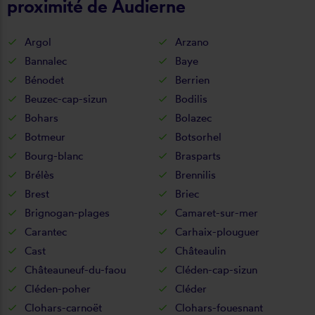
proximité de Audierne
Argol
Arzano
Bannalec
Baye
Bénodet
Berrien
Beuzec-cap-sizun
Bodilis
Bohars
Bolazec
Botmeur
Botsorhel
Bourg-blanc
Brasparts
Brélès
Brennilis
Brest
Briec
Brignogan-plages
Camaret-sur-mer
Carantec
Carhaix-plouguer
Cast
Châteaulin
Châteauneuf-du-faou
Cléden-cap-sizun
Cléden-poher
Cléder
Clohars-carnoët
Clohars-fouesnant