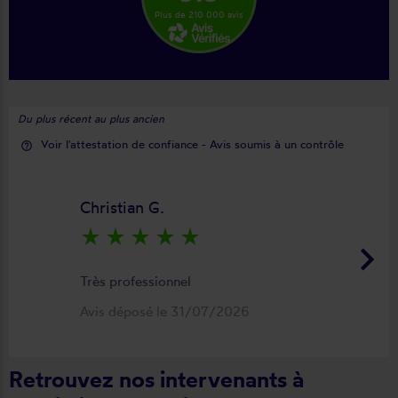
Plus de 210 000 avis
Du plus récent au plus ancien
Voir l'attestation de confiance - Avis soumis à un contrôle
help_outline
Christian G.
star_rate
star_rate
star_rate
star_rate
star_rate
keyboard_arrow_right
Très professionnel
Avis déposé le 31/07/2026
Retrouvez nos intervenants à