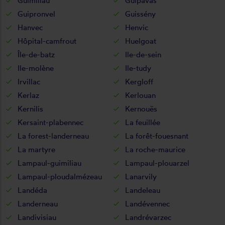
Guimiliau
Guipavas
Guipronvel
Guissény
Hanvec
Henvic
Hôpital-camfrout
Huelgoat
Île-de-batz
Ile-de-sein
Ile-molène
Ile-tudy
Irvillac
Kergloff
Kerlaz
Kerlouan
Kernilis
Kernouës
Kersaint-plabennec
La feuillée
La forest-landerneau
La forêt-fouesnant
La martyre
La roche-maurice
Lampaul-guimiliau
Lampaul-plouarzel
Lampaul-ploudalmézeau
Lanarvily
Landéda
Landeleau
Landerneau
Landévennec
Landivisiau
Landrévarzec