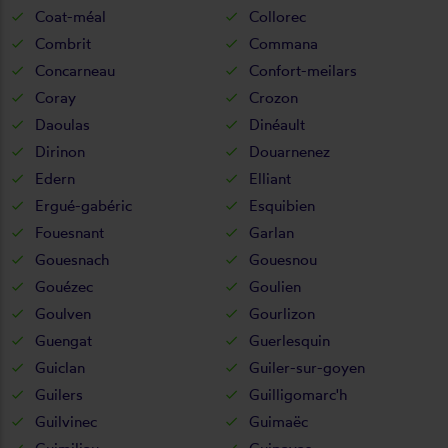
Coat-méal
Collorec
Combrit
Commana
Concarneau
Confort-meilars
Coray
Crozon
Daoulas
Dinéault
Dirinon
Douarnenez
Edern
Elliant
Ergué-gabéric
Esquibien
Fouesnant
Garlan
Gouesnach
Gouesnou
Gouézec
Goulien
Goulven
Gourlizon
Guengat
Guerlesquin
Guiclan
Guiler-sur-goyen
Guilers
Guilligomarc'h
Guilvinec
Guimaëc