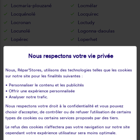
Locmaria-plouzané
Locmélar
Locquénolé
Locquirec
Locronan
Loctudy
Locunolé
Logonna-daoulas
Lopérec
Loperhet
Loqueffret
Lothey
Nous respectons votre vie privée
Mahalon
Melgven
Mellac
Mespaul
Nous, Répar'Stores, utilisons des technologies telles que les cookies
Milizac
Moëlan-sur-mer
sur notre site pour les finalités suivantes :
Morlaix
Motreff
• Personnaliser le contenu et les publicités
Névez
Ouessant
• Offrir une expérience personnalisée
• Analyser notre trafic.
Pencran
Penmarch
Nous respectons votre droit à la confidentialité et vous pouvez
Peumerit
Peumérit
choisir d'accepter, de contrôler ou de refuser l'utilisation de certains
Plabennec
Pleuven
types de cookies ou certains services proposés par des tiers.
Pleyben
Pleyber-christ
Le refus des cookies n'affectera pas votre navigation sur notre site
Plobannalec-lesconil
Ploéven
cependant votre expérience utilisateur sera moins optimale.