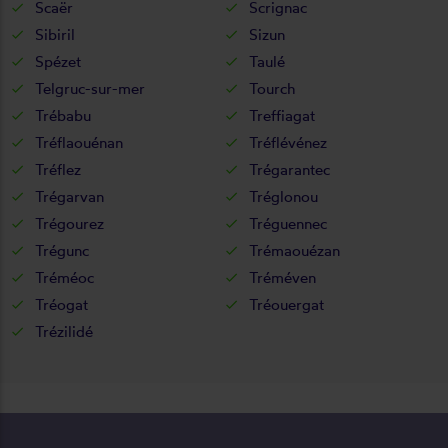
Scaër
Scrignac
Sibiril
Sizun
Spézet
Taulé
Telgruc-sur-mer
Tourch
Trébabu
Treffiagat
Tréflaouénan
Tréflévénez
Tréflez
Trégarantec
Trégarvan
Tréglonou
Trégourez
Tréguennec
Trégunc
Trémaouézan
Tréméoc
Tréméven
Tréogat
Tréouergat
Trézilidé