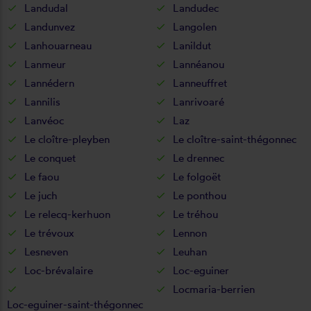
Landudal
Landudec
Landunvez
Langolen
Lanhouarneau
Lanildut
Lanmeur
Lannéanou
Lannédern
Lanneuffret
Lannilis
Lanrivoaré
Lanvéoc
Laz
Le cloître-pleyben
Le cloître-saint-thégonnec
Le conquet
Le drennec
Le faou
Le folgoët
Le juch
Le ponthou
Le relecq-kerhuon
Le tréhou
Le trévoux
Lennon
Lesneven
Leuhan
Loc-brévalaire
Loc-eguiner
Locmaria-berrien
Loc-eguiner-saint-thégonnec