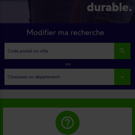
durable.
Modifier ma recherche
search
ou
Choisissez un département
help_outline