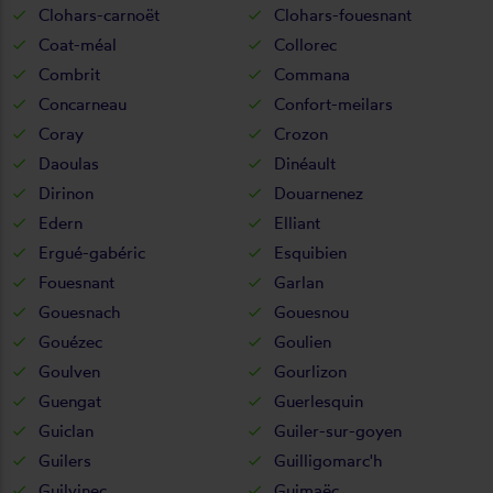
Clohars-carnoët
Clohars-fouesnant
Coat-méal
Collorec
Combrit
Commana
Concarneau
Confort-meilars
Coray
Crozon
Daoulas
Dinéault
Dirinon
Douarnenez
Edern
Elliant
Ergué-gabéric
Esquibien
Fouesnant
Garlan
Gouesnach
Gouesnou
Gouézec
Goulien
Goulven
Gourlizon
Guengat
Guerlesquin
Guiclan
Guiler-sur-goyen
Guilers
Guilligomarc'h
Guilvinec
Guimaëc