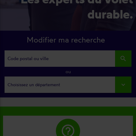
durable.
Modifier ma recherche
search
ou
Choisissez un département
help_outline