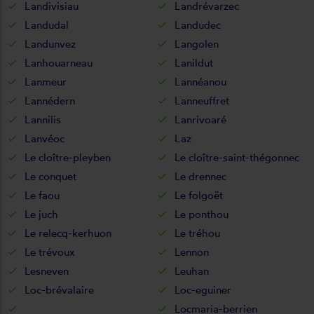
Landivisiau
Landrévarzec
Landudal
Landudec
Landunvez
Langolen
Lanhouarneau
Lanildut
Lanmeur
Lannéanou
Lannédern
Lanneuffret
Lannilis
Lanrivoaré
Lanvéoc
Laz
Le cloître-pleyben
Le cloître-saint-thégonnec
Le conquet
Le drennec
Le faou
Le folgoët
Le juch
Le ponthou
Le relecq-kerhuon
Le tréhou
Le trévoux
Lennon
Lesneven
Leuhan
Loc-brévalaire
Loc-eguiner
Locmaria-berrien