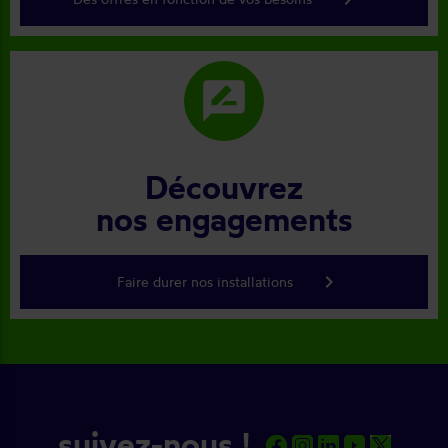
rate_review
Découvrez
nos engagements
keyboard_arrow_right
Faire durer nos installations
suivez-nous !