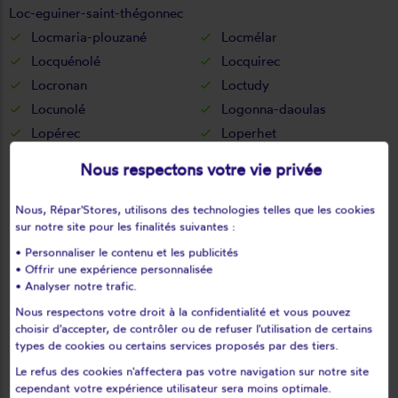
Loc-eguiner-saint-thégonnec
Locmaria-plouzané
Locmélar
Locquénolé
Locquirec
Locronan
Loctudy
Locunolé
Logonna-daoulas
Lopérec
Loperhet
Loqueffret
Lothey
Nous respectons votre vie privée
Mahalon
Melgven
Mellac
Mespaul
Nous, Répar'Stores, utilisons des technologies telles que les cookies
sur notre site pour les finalités suivantes :
Milizac
Moëlan-sur-mer
Morlaix
Motreff
• Personnaliser le contenu et les publicités
• Offrir une expérience personnalisée
Névez
Ouessant
• Analyser notre trafic.
Pencran
Penmarch
Nous respectons votre droit à la confidentialité et vous pouvez
Peumerit
Peumérit
choisir d'accepter, de contrôler ou de refuser l'utilisation de certains
types de cookies ou certains services proposés par des tiers.
Plabennec
Pleuven
Le refus des cookies n'affectera pas votre navigation sur notre site
Pleyben
Pleyber-christ
cependant votre expérience utilisateur sera moins optimale.
Plobannalec-lesconil
Ploéven