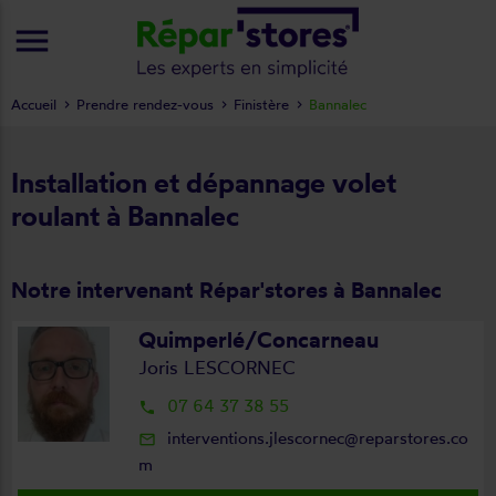
menu
Accueil
Prendre rendez-vous
Finistère
Bannalec
Installation et dépannage volet
roulant à Bannalec
Notre intervenant Répar'stores à Bannalec
Quimperlé/Concarneau
Joris LESCORNEC
07 64 37 38 55
local_phone
interventions.jlescornec@reparstores.co
mail_outline
m