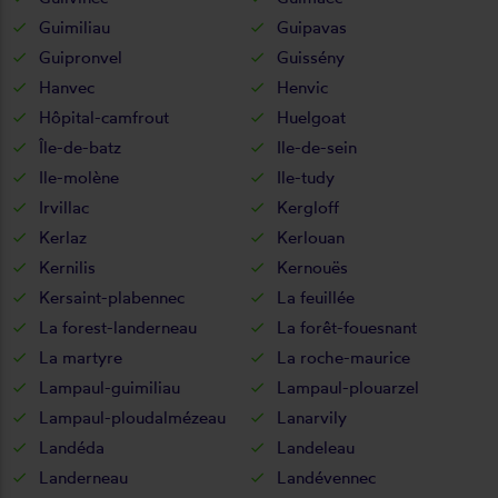
Guimiliau
Guipavas
Guipronvel
Guissény
Hanvec
Henvic
Hôpital-camfrout
Huelgoat
Île-de-batz
Ile-de-sein
Ile-molène
Ile-tudy
Irvillac
Kergloff
Kerlaz
Kerlouan
Kernilis
Kernouës
Kersaint-plabennec
La feuillée
La forest-landerneau
La forêt-fouesnant
La martyre
La roche-maurice
Lampaul-guimiliau
Lampaul-plouarzel
Lampaul-ploudalmézeau
Lanarvily
Landéda
Landeleau
Landerneau
Landévennec