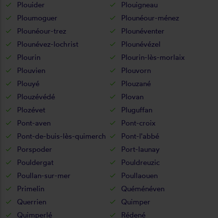
Plouider
Plouigneau
Ploumoguer
Plounéour-ménez
Plounéour-trez
Plounéventer
Plounévez-lochrist
Plounévézel
Plourin
Plourin-lès-morlaix
Plouvien
Plouvorn
Plouyé
Plouzané
Plouzévédé
Plovan
Plozévet
Pluguffan
Pont-aven
Pont-croix
Pont-de-buis-lès-quimerch
Pont-l'abbé
Porspoder
Port-launay
Pouldergat
Pouldreuzic
Poullan-sur-mer
Poullaouen
Primelin
Quéménéven
Querrien
Quimper
Quimperlé
Rédené