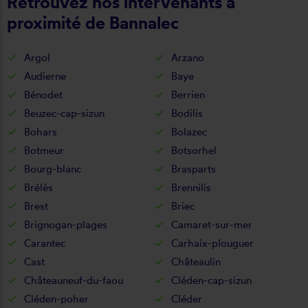
Retrouvez nos intervenants à
proximité de Bannalec
Argol
Arzano
Audierne
Baye
Bénodet
Berrien
Beuzec-cap-sizun
Bodilis
Bohars
Bolazec
Botmeur
Botsorhel
Bourg-blanc
Brasparts
Brélès
Brennilis
Brest
Briec
Brignogan-plages
Camaret-sur-mer
Carantec
Carhaix-plouguer
Cast
Châteaulin
Châteauneuf-du-faou
Cléden-cap-sizun
Cléden-poher
Cléder