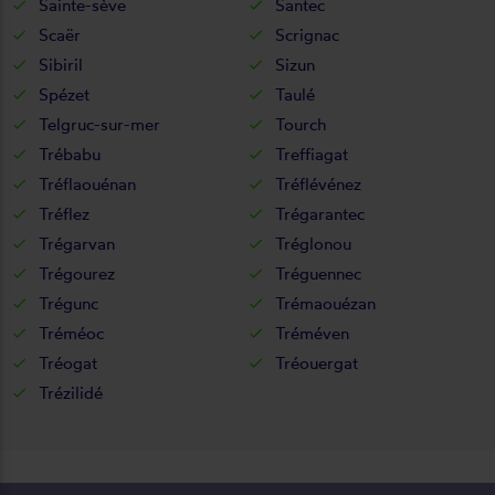
Sainte-sève
Santec
Scaër
Scrignac
Sibiril
Sizun
Spézet
Taulé
Telgruc-sur-mer
Tourch
Trébabu
Treffiagat
Tréflaouénan
Tréflévénez
Tréflez
Trégarantec
Trégarvan
Tréglonou
Trégourez
Tréguennec
Trégunc
Trémaouézan
Tréméoc
Tréméven
Tréogat
Tréouergat
Trézilidé