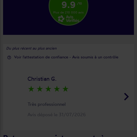
9.9
/10
Plus de 210 000 avis
Du plus récent au plus ancien
Voir l'attestation de confiance - Avis soumis à un contrôle
help_outline
Christian G.
star_rate
star_rate
star_rate
star_rate
star_rate
keyboard_arrow_right
Très professionnel
Avis déposé le 31/07/2026