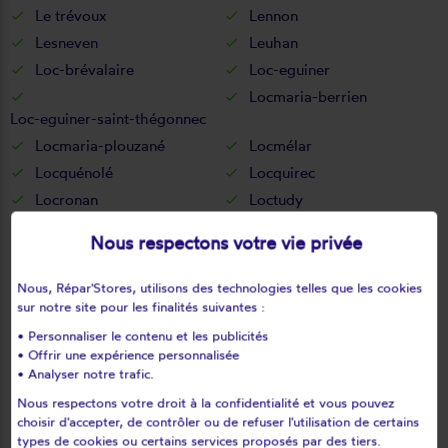
Le trévoux
Lennon
Lesneven
Leuhan
Loc-brévalaire
Loc-eguiner
Locmaria-berrien
Loc-eguiner-saint-thégonnec
Locmaria-plouzané
Locmélar
Locquénolé
Locquirec
Locronan
Loctudy
Locunolé
Logonna-daoulas
Nous respectons votre vie privée
Lopérec
Loperhet
Loqueffret
Lothey
Nous, Répar'Stores, utilisons des technologies telles que les cookies
Mahalon
Melgven
sur notre site pour les finalités suivantes :
Mellac
Mespaul
• Personnaliser le contenu et les publicités
• Offrir une expérience personnalisée
Milizac
Moëlan-sur-mer
• Analyser notre trafic.
Morlaix
Motreff
Nous respectons votre droit à la confidentialité et vous pouvez
Névez
Ouessant
choisir d'accepter, de contrôler ou de refuser l'utilisation de certains
types de cookies ou certains services proposés par des tiers.
Pencran
Penmarch