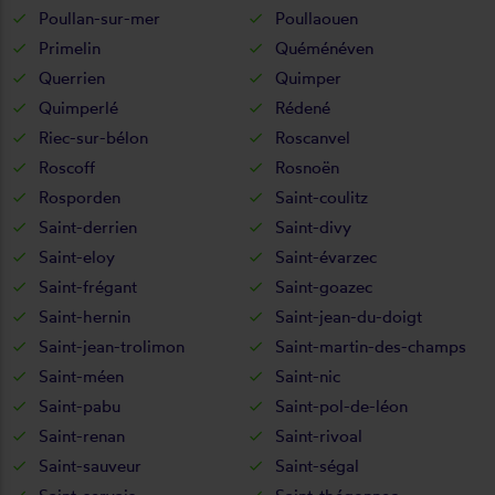
Poullan-sur-mer
Poullaouen
Primelin
Quéménéven
Querrien
Quimper
Quimperlé
Rédené
Riec-sur-bélon
Roscanvel
Roscoff
Rosnoën
Rosporden
Saint-coulitz
Saint-derrien
Saint-divy
Saint-eloy
Saint-évarzec
Saint-frégant
Saint-goazec
Saint-hernin
Saint-jean-du-doigt
Saint-jean-trolimon
Saint-martin-des-champs
Saint-méen
Saint-nic
Saint-pabu
Saint-pol-de-léon
Saint-renan
Saint-rivoal
Saint-sauveur
Saint-ségal