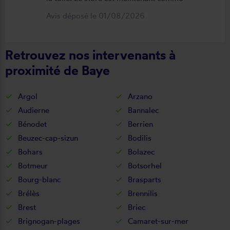
neuf, parfaitement positionné et
Avis déposé le 01/08/2026
fonctionnel. Je recommande vivement
cette entreprise.
Retrouvez nos intervenants à
proximité de Baye
Argol
Arzano
Audierne
Bannalec
Bénodet
Berrien
Beuzec-cap-sizun
Bodilis
Bohars
Bolazec
Botmeur
Botsorhel
Bourg-blanc
Brasparts
Brélès
Brennilis
Brest
Briec
Brignogan-plages
Camaret-sur-mer