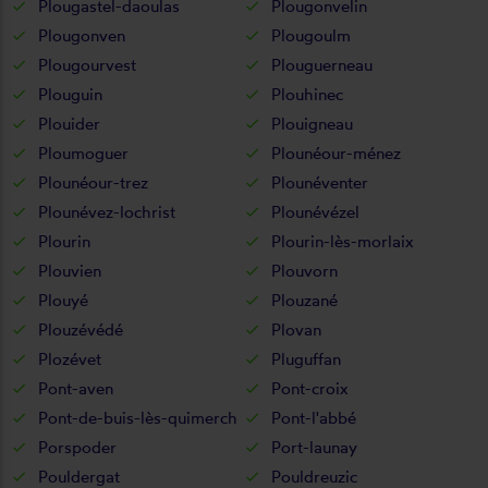
Plougastel-daoulas
Plougonvelin
Plougonven
Plougoulm
Plougourvest
Plouguerneau
Plouguin
Plouhinec
Plouider
Plouigneau
Ploumoguer
Plounéour-ménez
Plounéour-trez
Plounéventer
Plounévez-lochrist
Plounévézel
Plourin
Plourin-lès-morlaix
Plouvien
Plouvorn
Plouyé
Plouzané
Plouzévédé
Plovan
Plozévet
Pluguffan
Pont-aven
Pont-croix
Pont-de-buis-lès-quimerch
Pont-l'abbé
Porspoder
Port-launay
Pouldergat
Pouldreuzic