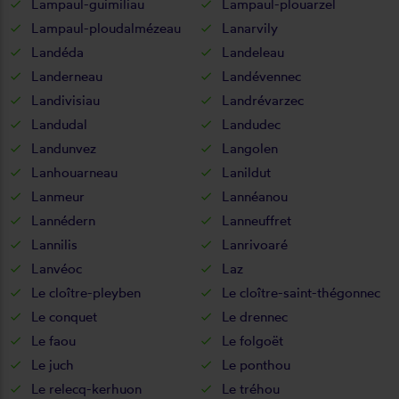
Lampaul-guimiliau
Lampaul-plouarzel
Lampaul-ploudalmézeau
Lanarvily
Landéda
Landeleau
Landerneau
Landévennec
Landivisiau
Landrévarzec
Landudal
Landudec
Landunvez
Langolen
Lanhouarneau
Lanildut
Lanmeur
Lannéanou
Lannédern
Lanneuffret
Lannilis
Lanrivoaré
Lanvéoc
Laz
Le cloître-pleyben
Le cloître-saint-thégonnec
Le conquet
Le drennec
Le faou
Le folgoët
Le juch
Le ponthou
Le relecq-kerhuon
Le tréhou