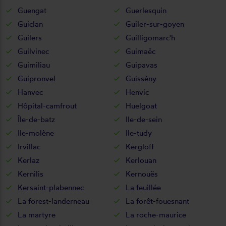
Guengat
Guerlesquin
Guiclan
Guiler-sur-goyen
Guilers
Guilligomarc'h
Guilvinec
Guimaëc
Guimiliau
Guipavas
Guipronvel
Guissény
Hanvec
Henvic
Hôpital-camfrout
Huelgoat
Île-de-batz
Ile-de-sein
Ile-molène
Ile-tudy
Irvillac
Kergloff
Kerlaz
Kerlouan
Kernilis
Kernouës
Kersaint-plabennec
La feuillée
La forest-landerneau
La forêt-fouesnant
La martyre
La roche-maurice