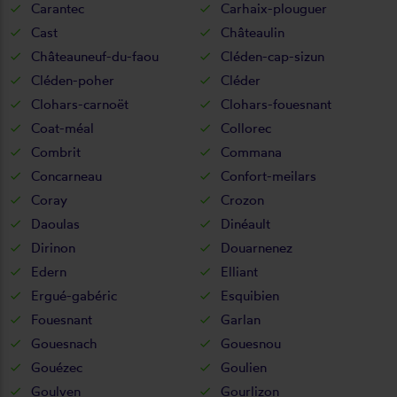
Carantec
Carhaix-plouguer
Cast
Châteaulin
Châteauneuf-du-faou
Cléden-cap-sizun
Cléden-poher
Cléder
Clohars-carnoët
Clohars-fouesnant
Coat-méal
Collorec
Combrit
Commana
Concarneau
Confort-meilars
Coray
Crozon
Daoulas
Dinéault
Dirinon
Douarnenez
Edern
Elliant
Ergué-gabéric
Esquibien
Fouesnant
Garlan
Gouesnach
Gouesnou
Gouézec
Goulien
Goulven
Gourlizon