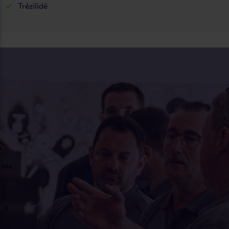
Trézilidé