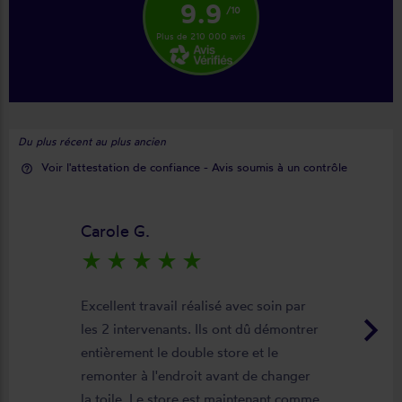
9.9
/10
Plus de 210 000 avis
Du plus récent au plus ancien
Voir l'attestation de confiance - Avis soumis à un contrôle
help_outline
Carole G.
star_rate
star_rate
star_rate
star_rate
star_rate
Excellent travail réalisé avec soin par
keyboard_arrow_right
les 2 intervenants. Ils ont dû démontrer
entièrement le double store et le
remonter à l'endroit avant de changer
la toile. Le store est maintenant comme