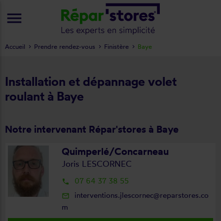
menu
Accueil
Prendre rendez-vous
Finistère
Baye
Installation et dépannage volet
roulant à Baye
Notre intervenant Répar'stores à Baye
Quimperlé/Concarneau
Joris LESCORNEC
07 64 37 38 55
local_phone
interventions.jlescornec@reparstores.co
mail_outline
m