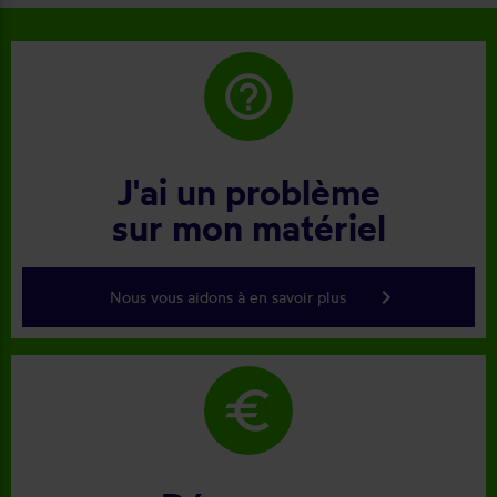
help_outline
J'ai un problème
sur mon matériel
keyboard_arrow_right
Nous vous aidons à en savoir plus
euro