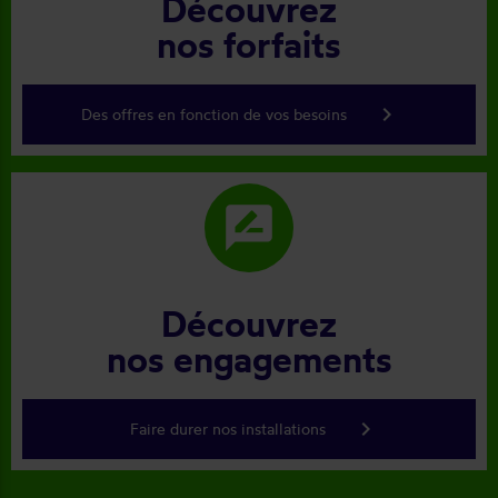
Découvrez
nos forfaits
keyboard_arrow_right
Des offres en fonction de vos besoins
rate_review
Découvrez
nos engagements
keyboard_arrow_right
Faire durer nos installations