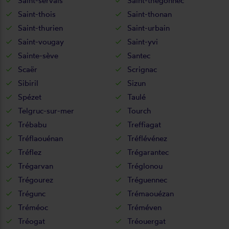
Saint-servais
Saint-thégonnec
Saint-thois
Saint-thonan
Saint-thurien
Saint-urbain
Saint-vougay
Saint-yvi
Sainte-sève
Santec
Scaër
Scrignac
Sibiril
Sizun
Spézet
Taulé
Telgruc-sur-mer
Tourch
Trébabu
Treffiagat
Tréflaouénan
Tréflévénez
Tréflez
Trégarantec
Trégarvan
Tréglonou
Trégourez
Tréguennec
Trégunc
Trémaouézan
Tréméoc
Tréméven
Tréogat
Tréouergat