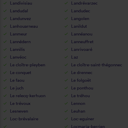
Landivisiau
Landrévarzec
Landudal
Landudec
Landunvez
Langolen
Lanhouarneau
Lanildut
Lanmeur
Lannéanou
Lannédern
Lanneuffret
Lannilis
Lanrivoaré
Lanvéoc
Laz
Le cloître-pleyben
Le cloître-saint-thégonnec
Le conquet
Le drennec
Le faou
Le folgoët
Le juch
Le ponthou
Le relecq-kerhuon
Le tréhou
Le trévoux
Lennon
Lesneven
Leuhan
Loc-brévalaire
Loc-eguiner
Locmaria-berrien