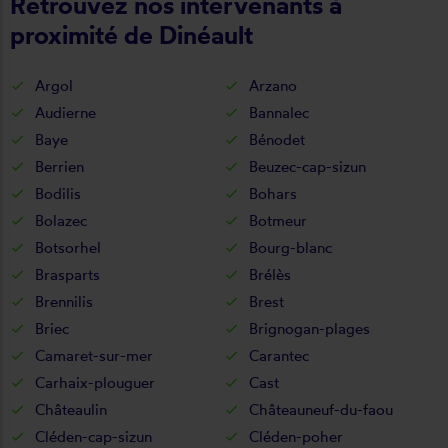
Retrouvez nos intervenants à
proximité de Dinéault
Argol
Arzano
Audierne
Bannalec
Baye
Bénodet
Berrien
Beuzec-cap-sizun
Bodilis
Bohars
Bolazec
Botmeur
Botsorhel
Bourg-blanc
Brasparts
Brélès
Brennilis
Brest
Briec
Brignogan-plages
Camaret-sur-mer
Carantec
Carhaix-plouguer
Cast
Châteaulin
Châteauneuf-du-faou
Cléden-cap-sizun
Cléden-poher