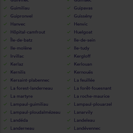
Guimiliau
Guipavas
Guipronvel
Guissény
Hanvec
Henvic
Hôpital-camfrout
Huelgoat
Île-de-batz
Ile-de-sein
Ile-molène
Ile-tudy
Irvillac
Kergloff
Kerlaz
Kerlouan
Kernilis
Kernouës
Kersaint-plabennec
La feuillée
La forest-landerneau
La forêt-fouesnant
La martyre
La roche-maurice
Lampaul-guimiliau
Lampaul-plouarzel
Lampaul-ploudalmézeau
Lanarvily
Landéda
Landeleau
Landerneau
Landévennec