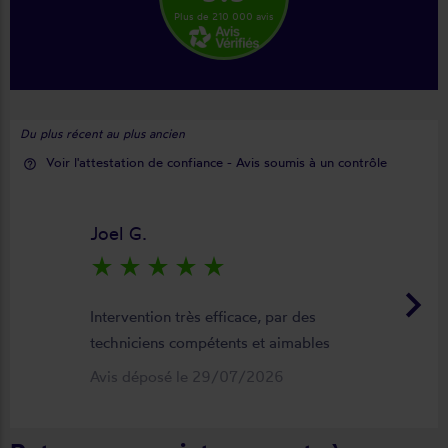
Plus de 210 000 avis
Du plus récent au plus ancien
Voir l'attestation de confiance - Avis soumis à un contrôle
help_outline
Joel G.
star_rate
star_rate
star_rate
star_rate
star_rate
keyboard_arrow_right
Intervention très efficace, par des
techniciens compétents et aimables
Avis déposé le 29/07/2026