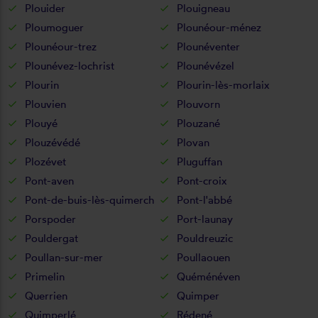
Plouider
Plouigneau
Ploumoguer
Plounéour-ménez
Plounéour-trez
Plounéventer
Plounévez-lochrist
Plounévézel
Plourin
Plourin-lès-morlaix
Plouvien
Plouvorn
Plouyé
Plouzané
Plouzévédé
Plovan
Plozévet
Pluguffan
Pont-aven
Pont-croix
Pont-de-buis-lès-quimerch
Pont-l'abbé
Porspoder
Port-launay
Pouldergat
Pouldreuzic
Poullan-sur-mer
Poullaouen
Primelin
Quéménéven
Querrien
Quimper
Quimperlé
Rédené