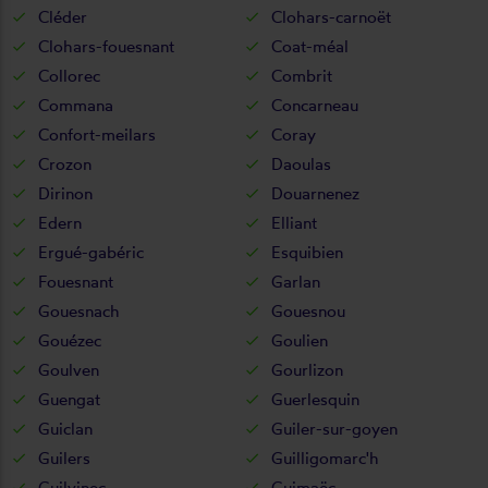
Cléder
Clohars-carnoët
Clohars-fouesnant
Coat-méal
Collorec
Combrit
Commana
Concarneau
Confort-meilars
Coray
Crozon
Daoulas
Dirinon
Douarnenez
Edern
Elliant
Ergué-gabéric
Esquibien
Fouesnant
Garlan
Gouesnach
Gouesnou
Gouézec
Goulien
Goulven
Gourlizon
Guengat
Guerlesquin
Guiclan
Guiler-sur-goyen
Guilers
Guilligomarc'h
Guilvinec
Guimaëc