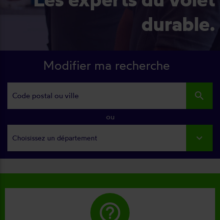
durable.
Modifier ma recherche
search
ou
Choisissez un département
help_outline