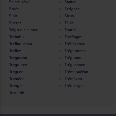
Sainte-sève
Santec
Scaër
Scrignac
Sibiril
Sizun
Spézet
Taulé
Telgruc-sur-mer
Tourch
Trébabu
Treffiagat
Tréflaouénan
Tréflévénez
Tréflez
Trégarantec
Trégarvan
Tréglonou
Trégourez
Tréguennec
Trégunc
Trémaouézan
Tréméoc
Tréméven
Tréogat
Tréouergat
Trézilidé