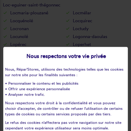
Loc-eguiner-saint-thégonnec
Locmaria-plouzané
Locmélar
Locquénolé
Locquirec
Locronan
Loctudy
Locunolé
Logonna-daoulas
Lopérec
Loperhet
Loqueffret
Lothey
Nous respectons votre vie privée
Mahalon
Melgven
Mellac
Mespaul
Nous, Répar'Stores, utilisons des technologies telles que les cookies
sur notre site pour les finalités suivantes :
Milizac
Moëlan-sur-mer
• Personnaliser le contenu et les publicités
Morlaix
Motreff
• Offrir une expérience personnalisée
Névez
Ouessant
• Analyser notre trafic.
Pencran
Penmarch
Nous respectons votre droit à la confidentialité et vous pouvez
Peumerit
Peumérit
choisir d'accepter, de contrôler ou de refuser l'utilisation de certains
types de cookies ou certains services proposés par des tiers.
Plabennec
Pleuven
Le refus des cookies n'affectera pas votre navigation sur notre site
Pleyben
Pleyber-christ
cependant votre expérience utilisateur sera moins optimale.