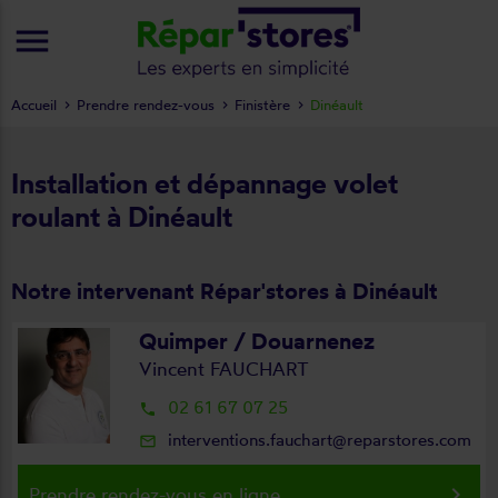
menu
Accueil
Prendre rendez-vous
Finistère
Dinéault
Installation et dépannage volet
roulant à Dinéault
Notre intervenant Répar'stores à Dinéault
Quimper / Douarnenez
Vincent FAUCHART
02 61 67 07 25
local_phone
interventions.fauchart@reparstores.com
mail_outline
keyboard_arrow_right
Prendre rendez-vous en ligne