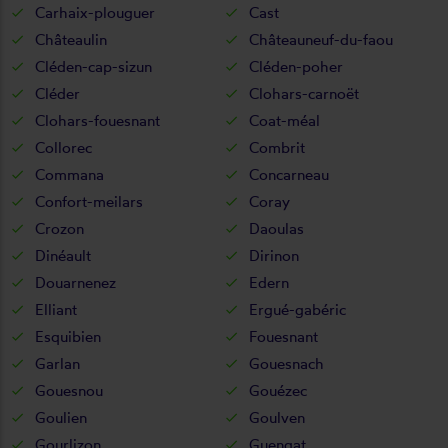
Carhaix-plouguer
Cast
Châteaulin
Châteauneuf-du-faou
Cléden-cap-sizun
Cléden-poher
Cléder
Clohars-carnoët
Clohars-fouesnant
Coat-méal
Collorec
Combrit
Commana
Concarneau
Confort-meilars
Coray
Crozon
Daoulas
Dinéault
Dirinon
Douarnenez
Edern
Elliant
Ergué-gabéric
Esquibien
Fouesnant
Garlan
Gouesnach
Gouesnou
Gouézec
Goulien
Goulven
Gourlizon
Guengat