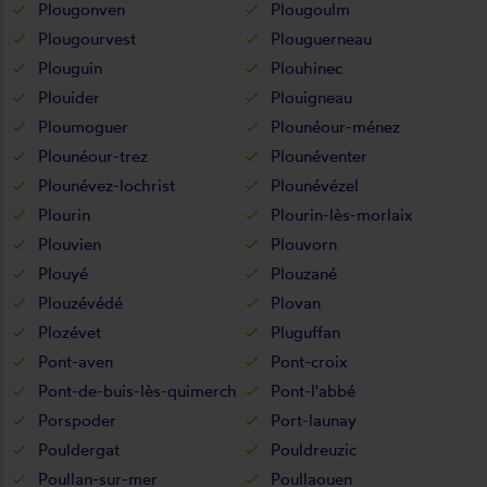
Plougonven
Plougoulm
Plougourvest
Plouguerneau
Plouguin
Plouhinec
Plouider
Plouigneau
Ploumoguer
Plounéour-ménez
Plounéour-trez
Plounéventer
Plounévez-lochrist
Plounévézel
Plourin
Plourin-lès-morlaix
Plouvien
Plouvorn
Plouyé
Plouzané
Plouzévédé
Plovan
Plozévet
Pluguffan
Pont-aven
Pont-croix
Pont-de-buis-lès-quimerch
Pont-l'abbé
Porspoder
Port-launay
Pouldergat
Pouldreuzic
Poullan-sur-mer
Poullaouen