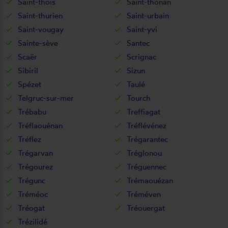
Saint-thois
Saint-thonan
Saint-thurien
Saint-urbain
Saint-vougay
Saint-yvi
Sainte-sève
Santec
Scaër
Scrignac
Sibiril
Sizun
Spézet
Taulé
Telgruc-sur-mer
Tourch
Trébabu
Treffiagat
Tréflaouénan
Tréflévénez
Tréflez
Trégarantec
Trégarvan
Tréglonou
Trégourez
Tréguennec
Trégunc
Trémaouézan
Tréméoc
Tréméven
Tréogat
Tréouergat
Trézilidé