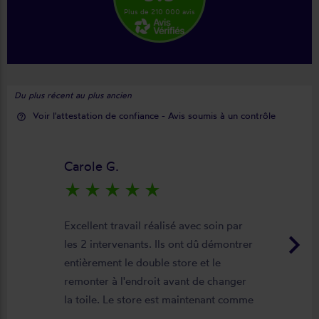
Plus de 210 000 avis
Du plus récent au plus ancien
Voir l'attestation de confiance - Avis soumis à un contrôle
help_outline
Carole G.
star_rate
star_rate
star_rate
star_rate
star_rate
Excellent travail réalisé avec soin par
keyboard_arrow_right
les 2 intervenants. Ils ont dû démontrer
entièrement le double store et le
remonter à l'endroit avant de changer
la toile. Le store est maintenant comme
neuf, parfaitement positionné et