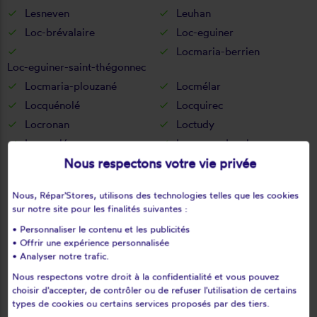
Lesneven
Leuhan
Loc-brévalaire
Loc-eguiner
Locmaria-berrien
Loc-eguiner-saint-thégonnec
Locmaria-plouzané
Locmélar
Locquénolé
Locquirec
Locronan
Loctudy
Locunolé
Logonna-daoulas
Nous respectons votre vie privée
Lopérec
Loperhet
Loqueffret
Lothey
Nous, Répar'Stores, utilisons des technologies telles que les cookies
Mahalon
Melgven
sur notre site pour les finalités suivantes :
Mellac
Mespaul
• Personnaliser le contenu et les publicités
Milizac
Moëlan-sur-mer
• Offrir une expérience personnalisée
• Analyser notre trafic.
Morlaix
Motreff
Névez
Ouessant
Nous respectons votre droit à la confidentialité et vous pouvez
choisir d'accepter, de contrôler ou de refuser l'utilisation de certains
Pencran
Penmarch
types de cookies ou certains services proposés par des tiers.
Peumerit
Peumérit