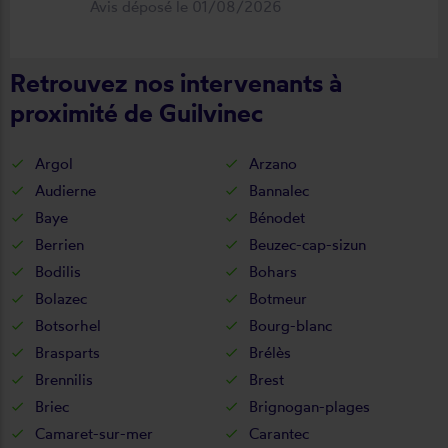
Avis déposé le 01/08/2026
fonctionnel. Je recommande vivement
cette entreprise.
Retrouvez nos intervenants à
proximité de Guilvinec
Argol
Arzano
Audierne
Bannalec
Baye
Bénodet
Berrien
Beuzec-cap-sizun
Bodilis
Bohars
Bolazec
Botmeur
Botsorhel
Bourg-blanc
Brasparts
Brélès
Brennilis
Brest
Briec
Brignogan-plages
Camaret-sur-mer
Carantec