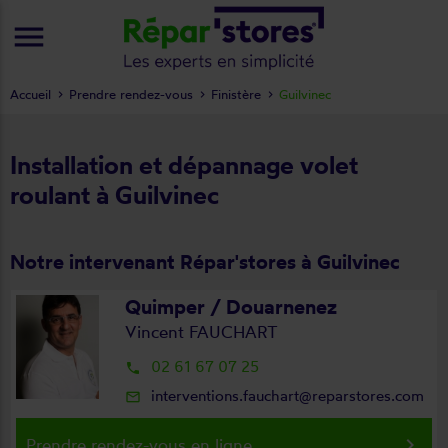
menu
Accueil
Prendre rendez-vous
Finistère
Guilvinec
Installation et dépannage volet
roulant à Guilvinec
Notre intervenant Répar'stores à Guilvinec
Quimper / Douarnenez
Vincent FAUCHART
02 61 67 07 25
local_phone
interventions.fauchart@reparstores.com
mail_outline
keyboard_arrow_right
Prendre rendez-vous en ligne