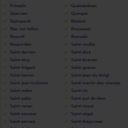
Primelin
Quéménéven
Querrien
Quimper
Quimperlé
Rédené
Riec-sur-bélon
Roscanvel
Roscoff
Rosnoën
Rosporden
Saint-coulitz
Saint-derrien
Saint-divy
Saint-eloy
Saint-évarzec
Saint-frégant
Saint-goazec
Saint-hernin
Saint-jean-du-doigt
Saint-jean-trolimon
Saint-martin-des-champs
Saint-méen
Saint-nic
Saint-pabu
Saint-pol-de-léon
Saint-renan
Saint-rivoal
Saint-sauveur
Saint-ségal
Saint-servais
Saint-thégonnec