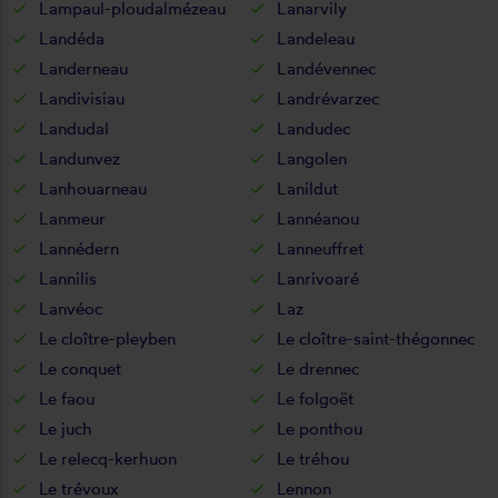
Lampaul-ploudalmézeau
Lanarvily
Landéda
Landeleau
Landerneau
Landévennec
Landivisiau
Landrévarzec
Landudal
Landudec
Landunvez
Langolen
Lanhouarneau
Lanildut
Lanmeur
Lannéanou
Lannédern
Lanneuffret
Lannilis
Lanrivoaré
Lanvéoc
Laz
Le cloître-pleyben
Le cloître-saint-thégonnec
Le conquet
Le drennec
Le faou
Le folgoët
Le juch
Le ponthou
Le relecq-kerhuon
Le tréhou
Le trévoux
Lennon