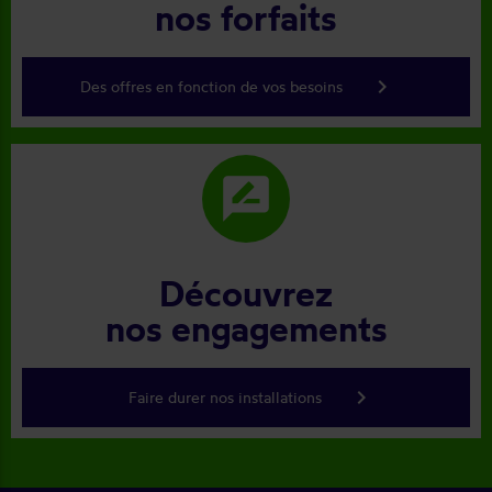
nos forfaits
keyboard_arrow_right
Des offres en fonction de vos besoins
rate_review
Découvrez
nos engagements
keyboard_arrow_right
Faire durer nos installations