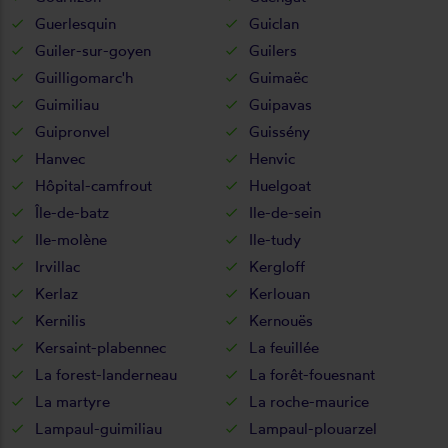
Guerlesquin
Guiclan
Guiler-sur-goyen
Guilers
Guilligomarc'h
Guimaëc
Guimiliau
Guipavas
Guipronvel
Guissény
Hanvec
Henvic
Hôpital-camfrout
Huelgoat
Île-de-batz
Ile-de-sein
Ile-molène
Ile-tudy
Irvillac
Kergloff
Kerlaz
Kerlouan
Kernilis
Kernouës
Kersaint-plabennec
La feuillée
La forest-landerneau
La forêt-fouesnant
La martyre
La roche-maurice
Lampaul-guimiliau
Lampaul-plouarzel