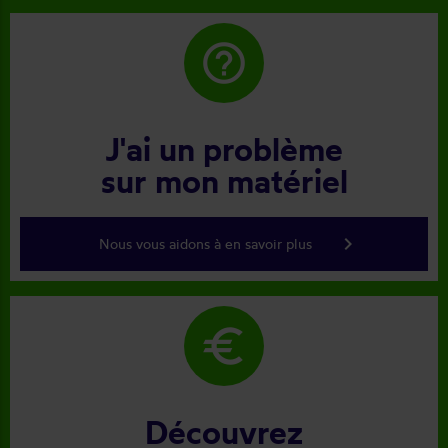
help_outline
J'ai un problème
sur mon matériel
keyboard_arrow_right
Nous vous aidons à en savoir plus
euro
Découvrez