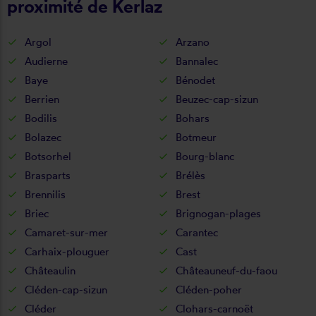
proximité de Kerlaz
Argol
Arzano
Audierne
Bannalec
Baye
Bénodet
Berrien
Beuzec-cap-sizun
Bodilis
Bohars
Bolazec
Botmeur
Botsorhel
Bourg-blanc
Brasparts
Brélès
Brennilis
Brest
Briec
Brignogan-plages
Camaret-sur-mer
Carantec
Carhaix-plouguer
Cast
Châteaulin
Châteauneuf-du-faou
Cléden-cap-sizun
Cléden-poher
Cléder
Clohars-carnoët