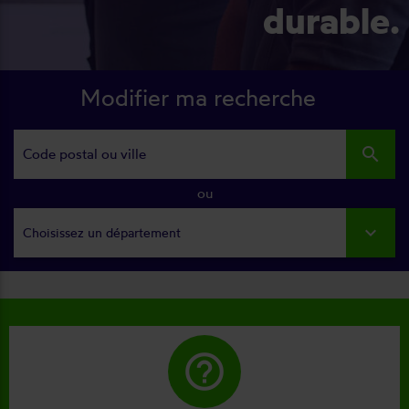
durable.
Modifier ma recherche
search
ou
Choisissez un département
help_outline