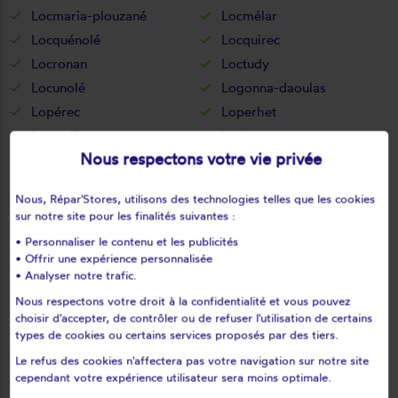
Locmaria-plouzané
Locmélar
Locquénolé
Locquirec
Locronan
Loctudy
Locunolé
Logonna-daoulas
Lopérec
Loperhet
Loqueffret
Lothey
Nous respectons votre vie privée
Mahalon
Melgven
Mellac
Mespaul
Nous, Répar'Stores, utilisons des technologies telles que les cookies
Milizac
Moëlan-sur-mer
sur notre site pour les finalités suivantes :
Morlaix
Motreff
• Personnaliser le contenu et les publicités
Névez
Ouessant
• Offrir une expérience personnalisée
• Analyser notre trafic.
Pencran
Penmarch
Nous respectons votre droit à la confidentialité et vous pouvez
Peumerit
Peumérit
choisir d'accepter, de contrôler ou de refuser l'utilisation de certains
Plabennec
Pleuven
types de cookies ou certains services proposés par des tiers.
Pleyben
Pleyber-christ
Le refus des cookies n'affectera pas votre navigation sur notre site
Plobannalec-lesconil
Ploéven
cependant votre expérience utilisateur sera moins optimale.