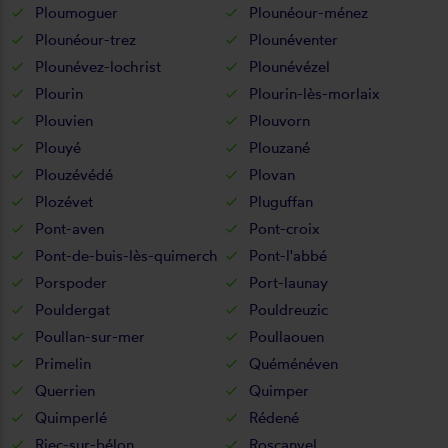
Ploumoguer
Plounéour-ménez
Plounéour-trez
Plounéventer
Plounévez-lochrist
Plounévézel
Plourin
Plourin-lès-morlaix
Plouvien
Plouvorn
Plouyé
Plouzané
Plouzévédé
Plovan
Plozévet
Pluguffan
Pont-aven
Pont-croix
Pont-de-buis-lès-quimerch
Pont-l'abbé
Porspoder
Port-launay
Pouldergat
Pouldreuzic
Poullan-sur-mer
Poullaouen
Primelin
Quéménéven
Querrien
Quimper
Quimperlé
Rédené
Riec-sur-bélon
Roscanvel