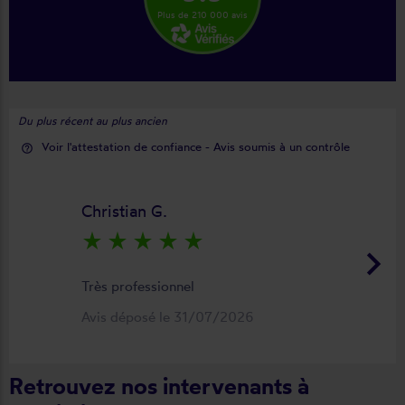
Plus de 210 000 avis
Du plus récent au plus ancien
Voir l'attestation de confiance - Avis soumis à un contrôle
help_outline
Christian G.
star_rate
star_rate
star_rate
star_rate
star_rate
keyboard_arrow_right
Très professionnel
Avis déposé le 31/07/2026
Retrouvez nos intervenants à