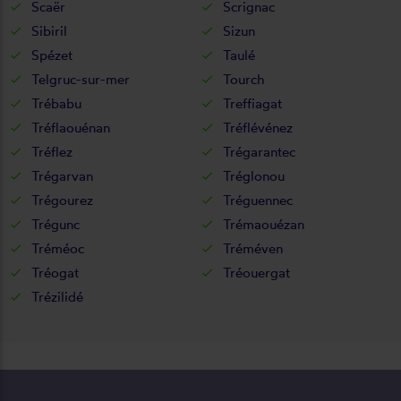
Scaër
Scrignac
Sibiril
Sizun
Spézet
Taulé
Telgruc-sur-mer
Tourch
Trébabu
Treffiagat
Tréflaouénan
Tréflévénez
Tréflez
Trégarantec
Trégarvan
Tréglonou
Trégourez
Tréguennec
Trégunc
Trémaouézan
Tréméoc
Tréméven
Tréogat
Tréouergat
Trézilidé