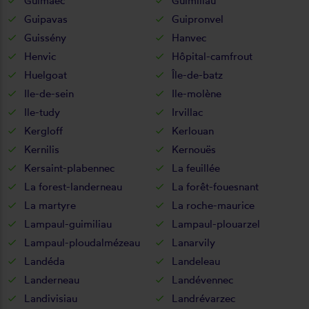
Guimaëc
Guimiliau
Guipavas
Guipronvel
Guissény
Hanvec
Henvic
Hôpital-camfrout
Huelgoat
Île-de-batz
Ile-de-sein
Ile-molène
Ile-tudy
Irvillac
Kergloff
Kerlouan
Kernilis
Kernouës
Kersaint-plabennec
La feuillée
La forest-landerneau
La forêt-fouesnant
La martyre
La roche-maurice
Lampaul-guimiliau
Lampaul-plouarzel
Lampaul-ploudalmézeau
Lanarvily
Landéda
Landeleau
Landerneau
Landévennec
Landivisiau
Landrévarzec