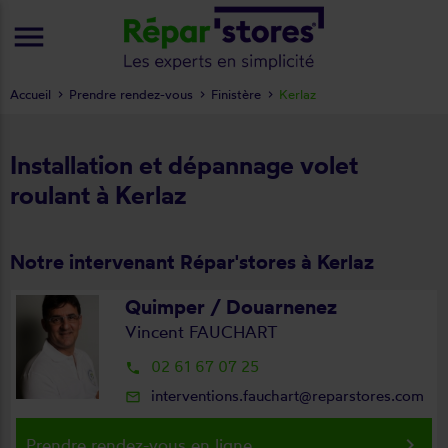
menu
Accueil
Prendre rendez-vous
Finistère
Kerlaz
Installation et dépannage volet
roulant à Kerlaz
Notre intervenant Répar'stores à Kerlaz
Quimper / Douarnenez
Vincent FAUCHART
02 61 67 07 25
local_phone
interventions.fauchart@reparstores.com
mail_outline
keyboard_arrow_right
Prendre rendez-vous en ligne