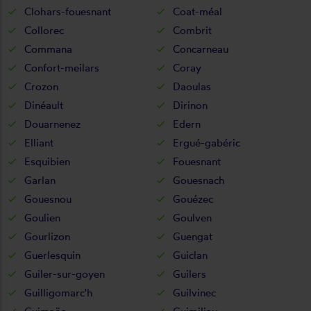
Clohars-fouesnant
Coat-méal
Collorec
Combrit
Commana
Concarneau
Confort-meilars
Coray
Crozon
Daoulas
Dinéault
Dirinon
Douarnenez
Edern
Elliant
Ergué-gabéric
Esquibien
Fouesnant
Garlan
Gouesnach
Gouesnou
Gouézec
Goulien
Goulven
Gourlizon
Guengat
Guerlesquin
Guiclan
Guiler-sur-goyen
Guilers
Guilligomarc'h
Guilvinec