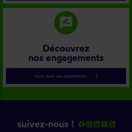
rate_review
Découvrez
nos engagements
keyboard_arrow_right
Faire durer nos installations
suivez-nous !