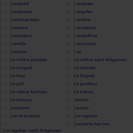
Landudal
Landudec
Landunvez
Langolen
Lanhouarneau
Lanildut
Lanmeur
Lannéanou
Lannédern
Lanneuffret
Lannilis
Lanrivoaré
Lanvéoc
Laz
Le cloître-pleyben
Le cloître-saint-thégonnec
Le conquet
Le drennec
Le faou
Le folgoët
Le juch
Le ponthou
Le relecq-kerhuon
Le tréhou
Le trévoux
Lennon
Lesneven
Leuhan
Loc-brévalaire
Loc-eguiner
Locmaria-berrien
Loc-eguiner-saint-thégonnec