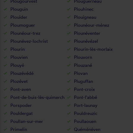
Plougourvest
Plouguerneau
Plouguin
Plouhinec
Plouider
Plouigneau
Ploumoguer
Plounéour-ménez
Plounéour-trez
Plounéventer
Plounévez-lochrist
Plounévézel
Plourin
Plourin-lès-morlaix
Plouvien
Plouvorn
Plouyé
Plouzané
Plouzévédé
Plovan
Plozévet
Pluguffan
Pont-aven
Pont-croix
Pont-de-buis-lès-quimerch
Pont-l'abbé
Porspoder
Port-launay
Pouldergat
Pouldreuzic
Poullan-sur-mer
Poullaouen
Primelin
Quéménéven