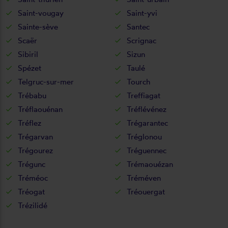
Saint-vougay
Saint-yvi
Sainte-sève
Santec
Scaër
Scrignac
Sibiril
Sizun
Spézet
Taulé
Telgruc-sur-mer
Tourch
Trébabu
Treffiagat
Tréflaouénan
Tréflévénez
Tréflez
Trégarantec
Trégarvan
Tréglonou
Trégourez
Tréguennec
Trégunc
Trémaouézan
Tréméoc
Tréméven
Tréogat
Tréouergat
Trézilidé