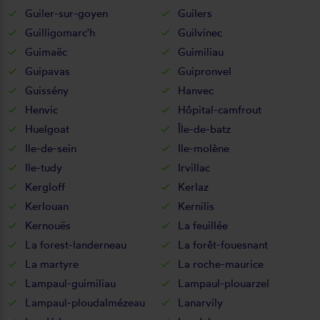
Guiler-sur-goyen
Guilers
Guilligomarc'h
Guilvinec
Guimaëc
Guimiliau
Guipavas
Guipronvel
Guissény
Hanvec
Henvic
Hôpital-camfrout
Huelgoat
Île-de-batz
Ile-de-sein
Ile-molène
Ile-tudy
Irvillac
Kergloff
Kerlaz
Kerlouan
Kernilis
Kernouës
La feuillée
La forest-landerneau
La forêt-fouesnant
La martyre
La roche-maurice
Lampaul-guimiliau
Lampaul-plouarzel
Lampaul-ploudalmézeau
Lanarvily