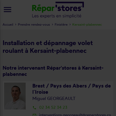
menu
Accueil
Prendre rendez-vous
Finistère
Kersaint-plabennec
Installation et dépannage volet
roulant à Kersaint-plabennec
Notre intervenant Répar'stores à Kersaint-
plabennec
Brest / Pays des Abers / Pays de
l´Iroise
Miguel GEORGEAULT
02 34 52 34 23
local_phone
interventions.georgeault@reparstores.co
mail_outline