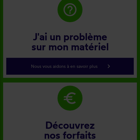
help_outline
J'ai un problème
sur mon matériel
keyboard_arrow_right
Nous vous aidons à en savoir plus
euro
Découvrez
nos forfaits