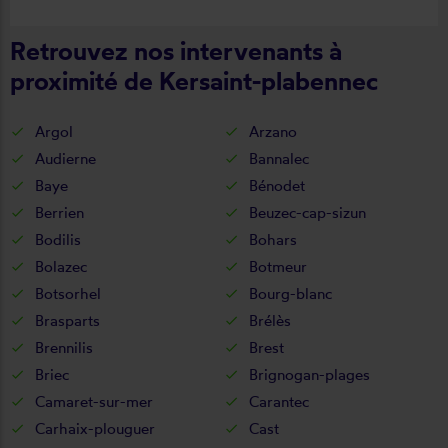
Retrouvez nos intervenants à
proximité de Kersaint-plabennec
Argol
Arzano
Audierne
Bannalec
Baye
Bénodet
Berrien
Beuzec-cap-sizun
Bodilis
Bohars
Bolazec
Botmeur
Botsorhel
Bourg-blanc
Brasparts
Brélès
Brennilis
Brest
Briec
Brignogan-plages
Camaret-sur-mer
Carantec
Carhaix-plouguer
Cast