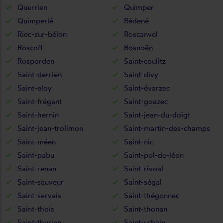
Querrien
Quimper
Quimperlé
Rédené
Riec-sur-bélon
Roscanvel
Roscoff
Rosnoën
Rosporden
Saint-coulitz
Saint-derrien
Saint-divy
Saint-eloy
Saint-évarzec
Saint-frégant
Saint-goazec
Saint-hernin
Saint-jean-du-doigt
Saint-jean-trolimon
Saint-martin-des-champs
Saint-méen
Saint-nic
Saint-pabu
Saint-pol-de-léon
Saint-renan
Saint-rivoal
Saint-sauveur
Saint-ségal
Saint-servais
Saint-thégonnec
Saint-thois
Saint-thonan
Saint-thurien
Saint-urbain