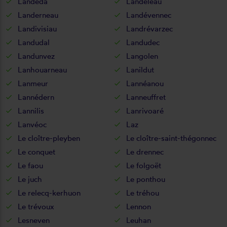
Landéda
Landeleau
Landerneau
Landévennec
Landivisiau
Landrévarzec
Landudal
Landudec
Landunvez
Langolen
Lanhouarneau
Lanildut
Lanmeur
Lannéanou
Lannédern
Lanneuffret
Lannilis
Lanrivoaré
Lanvéoc
Laz
Le cloître-pleyben
Le cloître-saint-thégonnec
Le conquet
Le drennec
Le faou
Le folgoët
Le juch
Le ponthou
Le relecq-kerhuon
Le tréhou
Le trévoux
Lennon
Lesneven
Leuhan