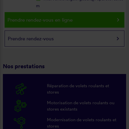
m
keyboard_arrow_right
Prendre rendez-vous en ligne
keyboard_arrow_right
Prendre rendez-vous
Nos prestations
Réparation de volets roulants et
stores
Motorisation de volets roulants ou
stores existants
Modernisation de volets roulants et
stores