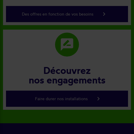
keyboard_arrow_right
Des offres en fonction de vos besoins
rate_review
Découvrez
nos engagements
keyboard_arrow_right
Faire durer nos installations