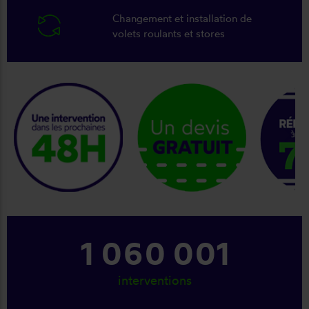
Changement et installation de
volets roulants et stores
keyboard_arrow_right
1 179 001
interventions