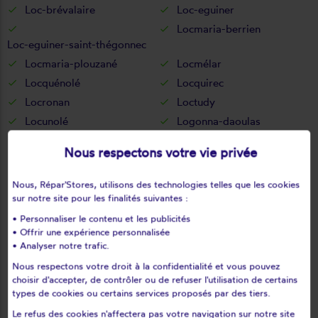
Loc-brévalaire
Loc-eguiner
Locmaria-berrien
Loc-eguiner-saint-thégonnec
Locmaria-plouzané
Locmélar
Locquénolé
Locquirec
Locronan
Loctudy
Locunolé
Logonna-daoulas
Lopérec
Loperhet
Nous respectons votre vie privée
Loqueffret
Lothey
Mahalon
Melgven
Nous, Répar'Stores, utilisons des technologies telles que les cookies
Mellac
Mespaul
sur notre site pour les finalités suivantes :
Milizac
Moëlan-sur-mer
• Personnaliser le contenu et les publicités
• Offrir une expérience personnalisée
Morlaix
Motreff
• Analyser notre trafic.
Névez
Ouessant
Nous respectons votre droit à la confidentialité et vous pouvez
Pencran
Penmarch
choisir d'accepter, de contrôler ou de refuser l'utilisation de certains
Peumerit
Peumérit
types de cookies ou certains services proposés par des tiers.
Plabennec
Pleuven
Le refus des cookies n'affectera pas votre navigation sur notre site