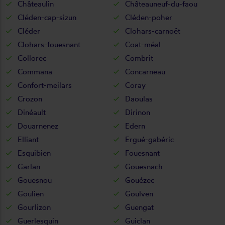
Châteaulin
Châteauneuf-du-faou
Cléden-cap-sizun
Cléden-poher
Cléder
Clohars-carnoët
Clohars-fouesnant
Coat-méal
Collorec
Combrit
Commana
Concarneau
Confort-meilars
Coray
Crozon
Daoulas
Dinéault
Dirinon
Douarnenez
Edern
Elliant
Ergué-gabéric
Esquibien
Fouesnant
Garlan
Gouesnach
Gouesnou
Gouézec
Goulien
Goulven
Gourlizon
Guengat
Guerlesquin
Guiclan