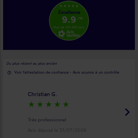
star_rate
star_rate
star_rate
star_rate
star_rate
Excellence
9.9
/10
Plus de 210 000 avis
Du plus récent au plus ancien
Voir l'attestation de confiance - Avis soumis à un contrôle
help_outline
Christian G.
star_rate
star_rate
star_rate
star_rate
star_rate
keyboard_arrow_right
Très professionnel
Avis déposé le 31/07/2026