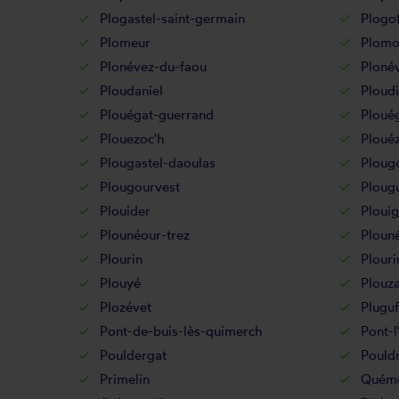
Plogastel-saint-germain
Plogof
Plomeur
Plomo
Plonévez-du-faou
Ploné
Ploudaniel
Ploudi
Plouégat-guerrand
Ploué
Plouezoc'h
Ploué
Plougastel-daoulas
Ploug
Plougourvest
Ploug
Plouider
Ploui
Plounéour-trez
Ploun
Plourin
Plouri
Plouyé
Plouz
Plozévet
Pluguf
Pont-de-buis-lès-quimerch
Pont-l
Pouldergat
Pouldr
Primelin
Quém