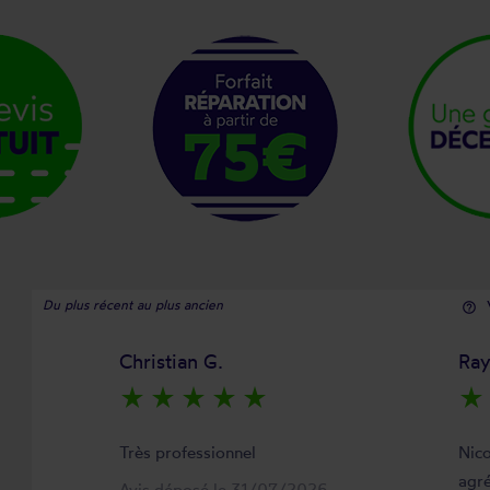
Du plus récent au plus ancien
help_outline
Christian G.
Ra
star_rate
star_rate
star_rate
star_rate
star_rate
star_rate
Très professionnel
Nico
agré
Avis déposé le 31/07/2026