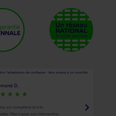
Voir l'attestation de confiance - Avis soumis à un contrôle
ymond D.
star_rate
star_rate
star_rate
star_rate
keyboard_arrow_right
las est compétent et très
able. Merci pour son intervention