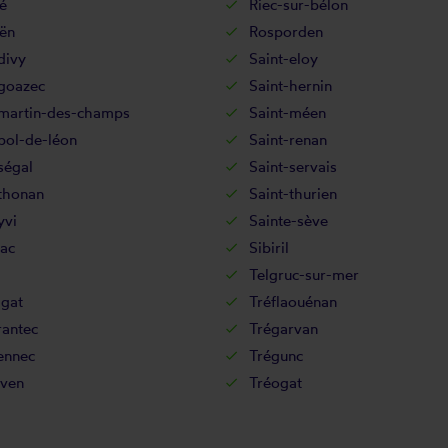
é
Riec-sur-bélon
ën
Rosporden
divy
Saint-eloy
-goazec
Saint-hernin
-martin-des-champs
Saint-méen
pol-de-léon
Saint-renan
ségal
Saint-servais
thonan
Saint-thurien
yvi
Sainte-sève
ac
Sibiril
Telgruc-sur-mer
agat
Tréflaouénan
rantec
Trégarvan
ennec
Trégunc
ven
Tréogat