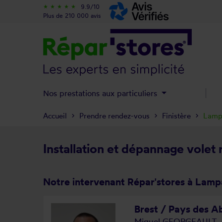
9.9/10
star_rate
star_rate
star_rate
star_rate
star_rate
Plus de 210 000 avis
Nos prestations aux particuliers
Accueil
Prendre rendez-vous
Finistère
Lampa
Installation et dépannage volet
Notre intervenant Répar'stores à Lamp
Brest / Pays des Ab
Miguel GEORGEAULT