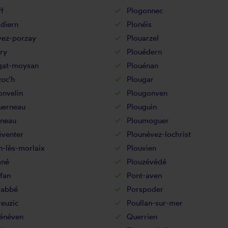
f
Plogonnec
diern
Plonéis
vez-porzay
Plouarzel
ry
Plouédern
gat-moysan
Plouénan
zoc'h
Plougar
onvelin
Plougonven
uerneau
Plouguin
gneau
Ploumoguer
éventer
Plounévez-lochrist
n-lès-morlaix
Plouvien
ané
Plouzévédé
fan
Pont-aven
'abbé
Porspoder
euzic
Poullan-sur-mer
énéven
Querrien