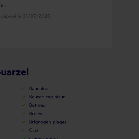
de.
s déposé le 31/07/2026
ouarzel
Bannalec
Beuzec-cap-sizun
Botmeur
Brélès
Brignogan-plages
Cast
Cléden-poher