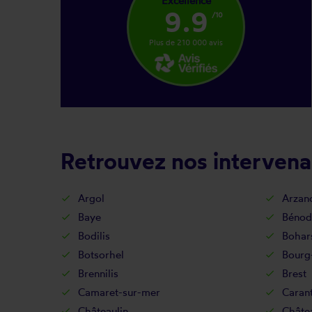
Excellence
9.9
/10
Plus de 210 000 avis
Retrouvez nos intervena
Argol
Arzan
Baye
Bénod
Bodilis
Bohar
Botsorhel
Bourg
Brennilis
Brest
Camaret-sur-mer
Caran
Châteaulin
Châte