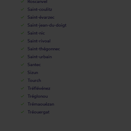
Roscanvel
Saint-coulitz
Saint-évarzec
Saint-jean-du-doigt
Saint-nic
Saint-rivoal
Saint-thégonnec
Saint-urbain
Santec
Sizun
Tourch
Tréflévénez
Tréglonou
Trémaouézan
Tréouergat