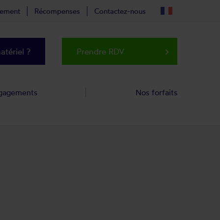
tement
Récompenses
Contactez-nous
tériel ?
Prendre RDV
keyboard_arrow_right
gagements
Nos forfaits