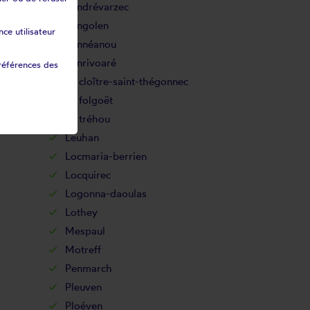
Landrévarzec
Langolen
ce utilisateur
Lannéanou
Lanrivoaré
références des
Le cloître-saint-thégonnec
Le folgoët
Le tréhou
Leuhan
Locmaria-berrien
Locquirec
Logonna-daoulas
Lothey
Mespaul
Motreff
Penmarch
Pleuven
Ploéven