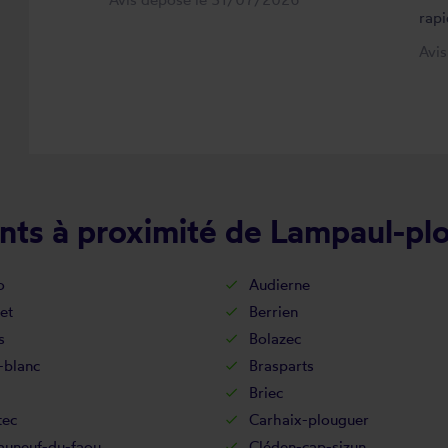
rapi
Avi
nts à proximité de Lampaul-pl
o
Audierne
et
Berrien
s
Bolazec
-blanc
Brasparts
Briec
tec
Carhaix-plouguer
auneuf-du-faou
Cléden-cap-sizun