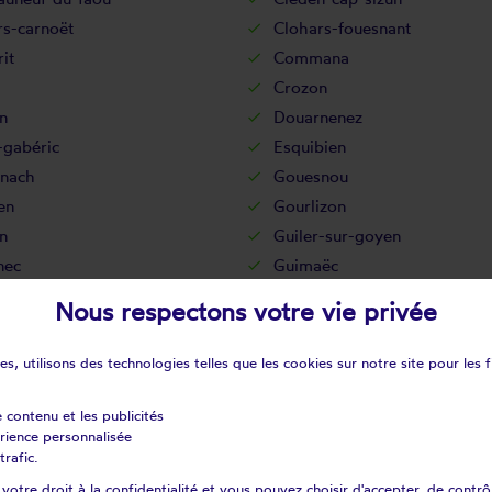
rs-carnoët
Clohars-fouesnant
it
Commana
Crozon
n
Douarnenez
-gabéric
Esquibien
nach
Gouesnou
en
Gourlizon
n
Guiler-sur-goyen
nec
Guimaëc
onvel
Guissény
Nous respectons votre vie privée
al-camfrout
Huelgoat
lène
Ile-tudy
s, utilisons des technologies telles que les cookies sur notre site pour les f
Kerlouan
int-plabennec
La feuillée
e contenu et les publicités
érience personnalisée
rtyre
La roche-maurice
trafic.
ily
Landéda
otre droit à la confidentialité et vous pouvez choisir d'accepter, de contrô