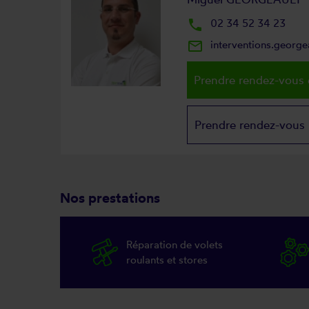
local_phone
02 34 52 34 23
mail_outline
interventions.georg
Prendre rendez-vous 
Prendre rendez-vous
Nos prestations
Réparation de volets
roulants et stores