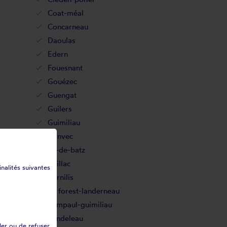
Coat-méal
Concarneau
Daoulas
Edern
Fouesnant
Gouézec
Guengat
Guilers
Guimiliau
Hanvec
Île-de-batz
Irvillac
inalités suivantes
Kernilis
La forest-landerneau
Lampaul-guimiliau
Landeleau
ler ou de refuser