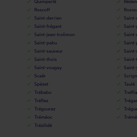
Quimperlé
Réden
Roscoff
Rosno
Saint-derrien
Saint-
Saint-frégant
Saint
Saint-jean-trolimon
Saint
Saint-pabu
Saint-
Saint-sauveur
Saint-
Saint-thois
Saint-
Saint-vougay
Saint-
Scaër
Scrign
Spézet
Taulé
Trébabu
Treffi
Tréflez
Tréga
Trégourez
Trégu
Tréméoc
Trémé
Trézilidé