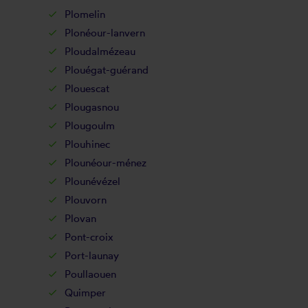
Plomelin
Plonéour-lanvern
Ploudalmézeau
Plouégat-guérand
Plouescat
Plougasnou
Plougoulm
Plouhinec
Plounéour-ménez
Plounévézel
Plouvorn
Plovan
Pont-croix
Port-launay
Poullaouen
Quimper