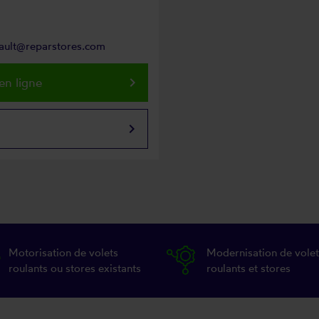
eault@reparstores.com
keyboard_arrow_right
en ligne
keyboard_arrow_right
Motorisation de volets
Modernisation de volet
roulants ou stores existants
roulants et stores