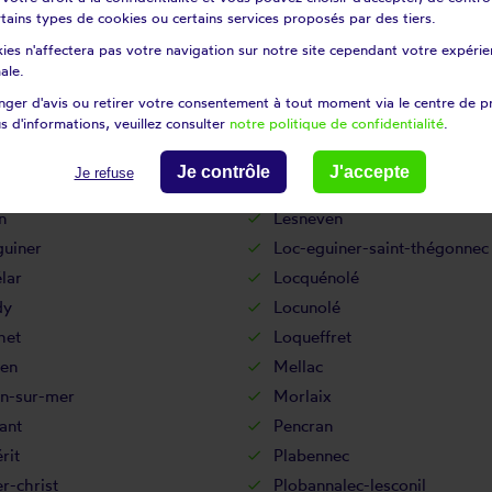
vennec
Landivisiau
certains types de cookies ou certains services proposés par des tiers.
dec
Landunvez
ies n'affectera pas votre navigation sur notre site cependant votre expérien
ut
Lanmeur
ale.
ffret
Lannilis
ger d'avis ou retirer votre consentement à tout moment via le centre de p
s d'informations, veuillez consulter
notre politique de confidentialité
.
Le cloître-pleyben
ennec
Le faou
Je contrôle
J'accepte
Je refuse
nthou
Le relecq-kerhuon
n
Lesneven
guiner
Loc-eguiner-saint-thégonnec
lar
Locquénolé
dy
Locunolé
het
Loqueffret
en
Mellac
n-sur-mer
Morlaix
ant
Pencran
rit
Plabennec
r-christ
Plobannalec-lesconil