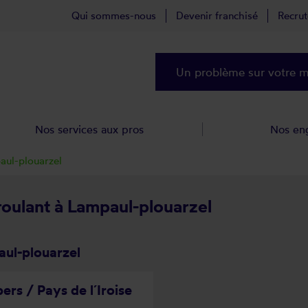
Qui sommes-nous
Devenir franchisé
Recru
Un problème sur votre ma
Nos services aux pros
Nos en
ul-plouarzel
 roulant à Lampaul-plouarzel
aul-plouarzel
ers / Pays de l´Iroise