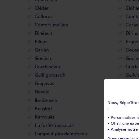
Cléder
Cloha
Collorec
Combr
Confort-meilars
Coray
Dinéault
Dirino
Elliant
Ergué
Garlan
Goues
Goulien
Goulv
Guerlesquin
Guicla
Guilligomarc'h
Guilvi
Guipavas
Guipr
Henvic
Hôpit
Ile-de-sein
Ile-mo
Nous, Répar'Store
Kergloff
Kerlaz
:
Kernouës
Kersa
• Personnaliser l
• Offrir une exp
La forêt-fouesnant
La ma
• Analyser notre 
Lampaul-ploudalmézeau
Lanarv
Nous respectons v