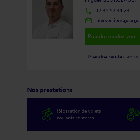
local_phone
02 34 52 34 23
mail_outline
interventions.georg
Prendre rendez-vous 
Prendre rendez-vous
Nos prestations
Réparation de volets
roulants et stores