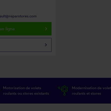
eault@reparstores.com
keyboard_arrow_right
en ligne
keyboard_arrow_right
Motorisation de volets
Modernisation de volet
roulants ou stores existants
roulants et stores