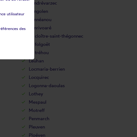
Landrévarzec
Langolen
ce utilisateur
Lannéanou
Lanrivoaré
références des
Le cloître-saint-thégonnec
Le folgoët
Le tréhou
Leuhan
Locmaria-berrien
Locquirec
Logonna-daoulas
Lothey
Mespaul
Motreff
Penmarch
Pleuven
Ploéven