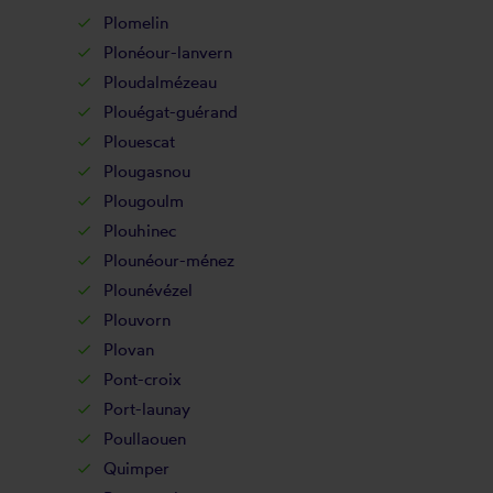
Plomelin
Plonéour-lanvern
Ploudalmézeau
Plouégat-guérand
Plouescat
Plougasnou
Plougoulm
Plouhinec
Plounéour-ménez
Plounévézel
Plouvorn
Plovan
Pont-croix
Port-launay
Poullaouen
Quimper