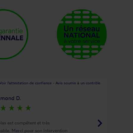
Voir l'attestation de confiance - Avis soumis à un contrôle
ymond D.
star_rate
star_rate
star_rate
star_rate
keyboard_arrow_right
las est compétent et très
able. Merci pour son intervention