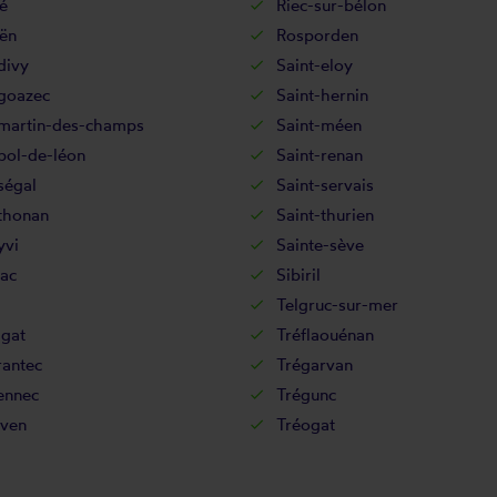
é
Riec-sur-bélon
ën
Rosporden
divy
Saint-eloy
-goazec
Saint-hernin
-martin-des-champs
Saint-méen
pol-de-léon
Saint-renan
ségal
Saint-servais
thonan
Saint-thurien
yvi
Sainte-sève
ac
Sibiril
Telgruc-sur-mer
agat
Tréflaouénan
rantec
Trégarvan
ennec
Trégunc
ven
Tréogat