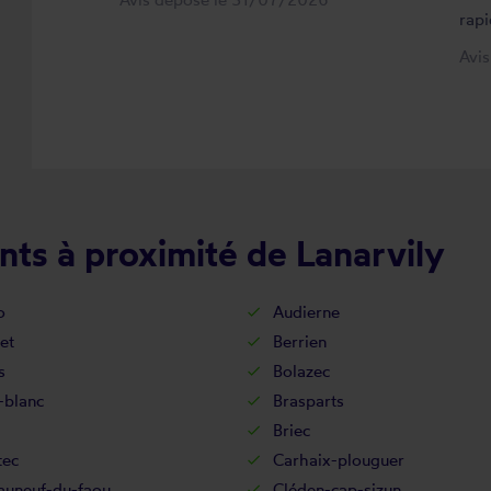
rapi
Avi
ts à proximité de Lanarvily
o
Audierne
et
Berrien
s
Bolazec
-blanc
Brasparts
Briec
tec
Carhaix-plouguer
auneuf-du-faou
Cléden-cap-sizun