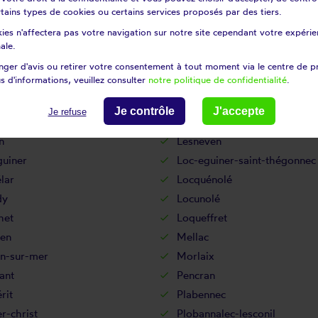
vennec
Landivisiau
certains types de cookies ou certains services proposés par des tiers.
dec
Landunvez
ies n'affectera pas votre navigation sur notre site cependant votre expérien
ut
Lanmeur
ale.
ffret
Lannilis
ger d'avis ou retirer votre consentement à tout moment via le centre de p
s d'informations, veuillez consulter
notre politique de confidentialité
.
Le cloître-pleyben
ennec
Le faou
Je contrôle
J'accepte
Je refuse
nthou
Le relecq-kerhuon
n
Lesneven
guiner
Loc-eguiner-saint-thégonnec
lar
Locquénolé
dy
Locunolé
het
Loqueffret
en
Mellac
n-sur-mer
Morlaix
ant
Pencran
rit
Plabennec
r-christ
Plobannalec-lesconil