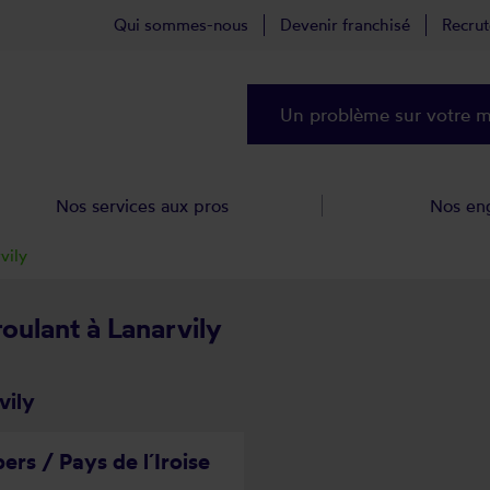
Qui sommes-nous
Devenir franchisé
Recru
Un problème sur votre ma
Nos services aux pros
Nos en
vily
roulant à Lanarvily
vily
ers / Pays de l´Iroise