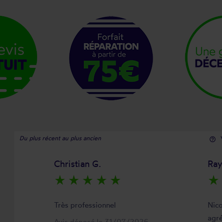
Du plus récent au plus ancien
help_outline
Christian G.
Ra
star_rate
star_rate
star_rate
star_rate
star_rate
star_rate
Très professionnel
Nico
agré
Avis déposé le 31/07/2026