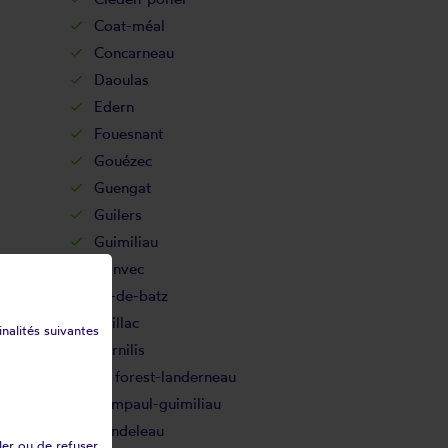
Coat-méal
Concarneau
Daoulas
Edern
Fouesnant
Gouézec
Guengat
Guilers
Guimiliau
Hanvec
Île-de-batz
Irvillac
inalités suivantes
Kernilis
La forest-landerneau
Lampaul-guimiliau
Landeleau
ler ou de refuser