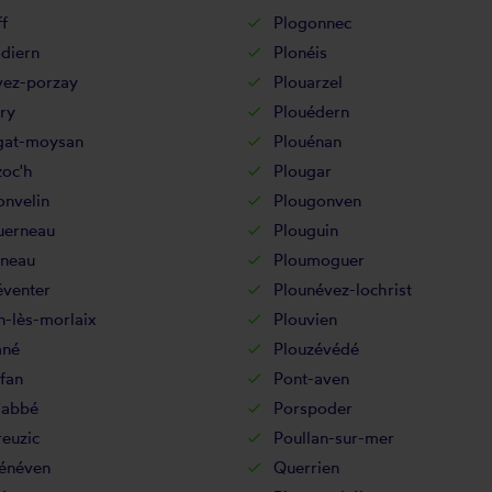
f
Plogonnec
diern
Plonéis
vez-porzay
Plouarzel
ry
Plouédern
gat-moysan
Plouénan
zoc'h
Plougar
onvelin
Plougonven
uerneau
Plouguin
gneau
Ploumoguer
éventer
Plounévez-lochrist
n-lès-morlaix
Plouvien
ané
Plouzévédé
fan
Pont-aven
'abbé
Porspoder
euzic
Poullan-sur-mer
énéven
Querrien