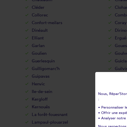
Cléder
Cloha
Collorec
Combr
Confort-meilars
Coray
Dinéault
Dirino
Elliant
Ergué
Garlan
Goues
Goulien
Goulv
Guerlesquin
Guicla
Guilligomarc'h
Guilvi
Guipavas
Guipr
Henvic
Hôpit
Ile-de-sein
Ile-mo
Nous, Répar'Store
Kergloff
Kerlaz
:
Kernouës
Kersa
• Personnaliser l
• Offrir une exp
La forêt-fouesnant
La ma
• Analyser notre 
Lampaul-plouarzel
Lampa
Nous respectons v