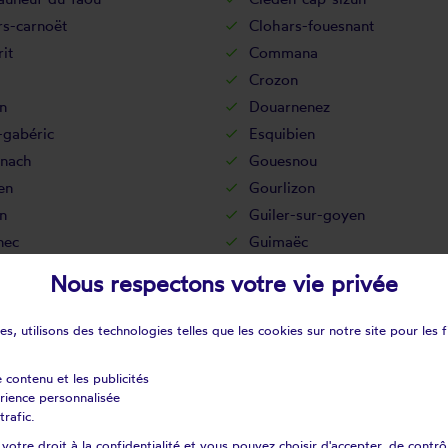
rs-carnoët
Clohars-fouesnant
it
Commana
Crozon
n
Douarnenez
-gabéric
Esquibien
nach
Gouesnou
en
Gourlizon
n
Guiler-sur-goyen
nec
Guimaëc
onvel
Guissény
Nous respectons votre vie privée
al-camfrout
Huelgoat
lène
Ile-tudy
s, utilisons des technologies telles que les cookies sur notre site pour les f
Kerlouan
int-plabennec
La feuillée
e contenu et les publicités
érience personnalisée
rtyre
La roche-maurice
trafic.
ul-ploudalmézeau
Landéda
otre droit à la confidentialité et vous pouvez choisir d'accepter, de contrô