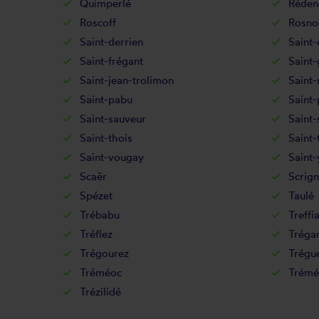
Quimperlé
Réden
Roscoff
Rosno
Saint-derrien
Saint-
Saint-frégant
Saint
Saint-jean-trolimon
Saint
Saint-pabu
Saint-
Saint-sauveur
Saint-
Saint-thois
Saint-
Saint-vougay
Saint-
Scaër
Scrign
Spézet
Taulé
Trébabu
Treffi
Tréflez
Tréga
Trégourez
Trégu
Tréméoc
Trémé
Trézilidé