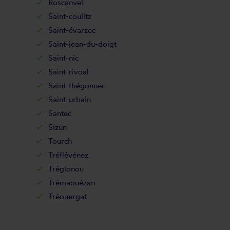
Roscanvel
Saint-coulitz
Saint-évarzec
Saint-jean-du-doigt
Saint-nic
Saint-rivoal
Saint-thégonnec
Saint-urbain
Santec
Sizun
Tourch
Tréflévénez
Tréglonou
Trémaouézan
Tréouergat