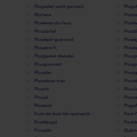
Plogastel-saint-germain
Plogof
Plomeur
Plomo
Plonévez-du-faou
Ploné
Ploudaniel
Ploudi
Plouégat-guerrand
Ploué
Plouezoc'h
Ploué
Plougastel-daoulas
Ploug
Plougourvest
Ploug
Plouider
Ploui
Plounéour-trez
Ploun
Plourin
Plouri
Plouyé
Plouz
Plozévet
Pluguf
Pont-de-buis-lès-quimerch
Pont-l
Pouldergat
Pouldr
Primelin
Quém