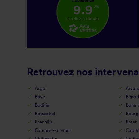
Excellence
9.9
/10
Plus de 210 000 avis
Retrouvez nos intervenan
Argol
Arzan
Baye
Bénod
Bodilis
Bohar
Botsorhel
Bourg
Brennilis
Brest
Camaret-sur-mer
Caran
Châteaulin
Châte