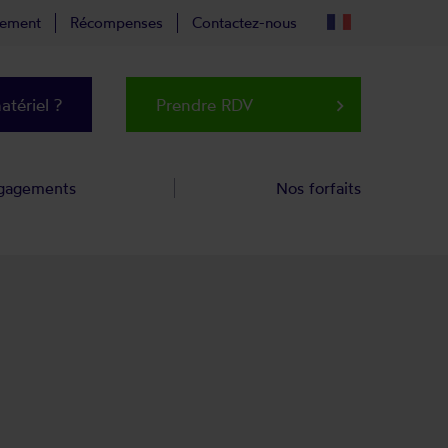
tement
Récompenses
Contactez-nous
tériel ?
Prendre RDV
keyboard_arrow_right
gagements
Nos forfaits