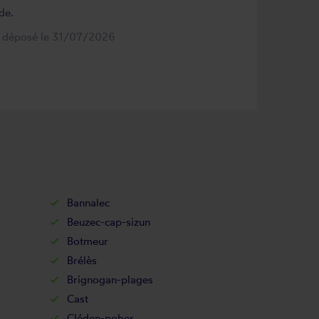
de.
s déposé le 31/07/2026
Bannalec
Beuzec-cap-sizun
Botmeur
Brélès
Brignogan-plages
Cast
Cléden-poher