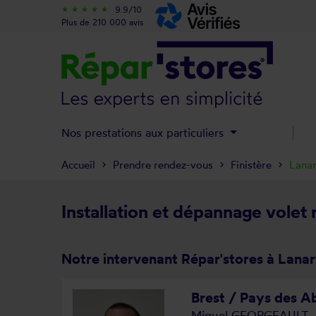
9.9/10
star_rate
star_rate
star_rate
star_rate
star_rate
Plus de 210 000 avis
Nos prestations aux particuliers
Accueil
Prendre rendez-vous
Finistère
Lanar
Installation et dépannage volet 
Notre intervenant Répar'stores à Lanar
Brest / Pays des Ab
Miguel GEORGEAULT