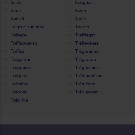
Scaër
Scrignac
Sibiril
Sizun
Spézet
Taulé
Telgruc-sur-mer
Tourch
Trébabu
Treffiagat
Tréflaouénan
Tréflévénez
Tréflez
Trégarantec
Trégarvan
Tréglonou
Trégourez
Tréguennec
Trégunc
Trémaouézan
Tréméoc
Tréméven
Tréogat
Tréouergat
Trézilidé