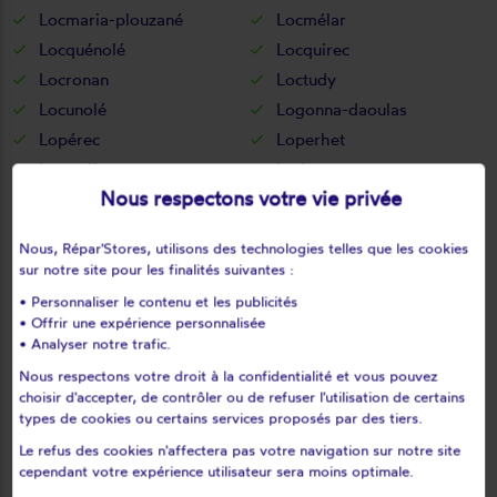
Locmaria-plouzané
Locmélar
Locquénolé
Locquirec
Locronan
Loctudy
Locunolé
Logonna-daoulas
Lopérec
Loperhet
Loqueffret
Lothey
Nous respectons votre vie privée
Mahalon
Melgven
Mellac
Mespaul
Nous, Répar'Stores, utilisons des technologies telles que les cookies
Milizac
Moëlan-sur-mer
sur notre site pour les finalités suivantes :
Morlaix
Motreff
• Personnaliser le contenu et les publicités
Névez
Ouessant
• Offrir une expérience personnalisée
• Analyser notre trafic.
Pencran
Penmarch
Nous respectons votre droit à la confidentialité et vous pouvez
Peumerit
Peumérit
choisir d'accepter, de contrôler ou de refuser l'utilisation de certains
Plabennec
Pleuven
types de cookies ou certains services proposés par des tiers.
Pleyben
Pleyber-christ
Le refus des cookies n'affectera pas votre navigation sur notre site
Plobannalec-lesconil
Ploéven
cependant votre expérience utilisateur sera moins optimale.