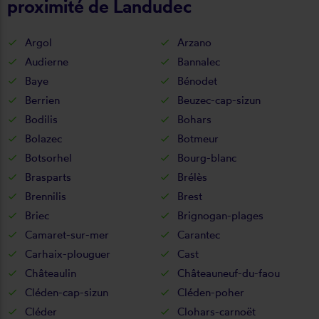
proximité de Landudec
Argol
Arzano
Audierne
Bannalec
Baye
Bénodet
Berrien
Beuzec-cap-sizun
Bodilis
Bohars
Bolazec
Botmeur
Botsorhel
Bourg-blanc
Brasparts
Brélès
Brennilis
Brest
Briec
Brignogan-plages
Camaret-sur-mer
Carantec
Carhaix-plouguer
Cast
Châteaulin
Châteauneuf-du-faou
Cléden-cap-sizun
Cléden-poher
Cléder
Clohars-carnoët