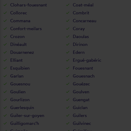
Clohars-fouesnant
Coat-méal
Collorec
Combrit
Commana
Concarneau
Confort-meilars
Coray
Crozon
Daoulas
Dinéault
Dirinon
Douarnenez
Edern
Elliant
Ergué-gabéric
Esquibien
Fouesnant
Garlan
Gouesnach
Gouesnou
Gouézec
Goulien
Goulven
Gourlizon
Guengat
Guerlesquin
Guiclan
Guiler-sur-goyen
Guilers
Guilligomarc'h
Guilvinec