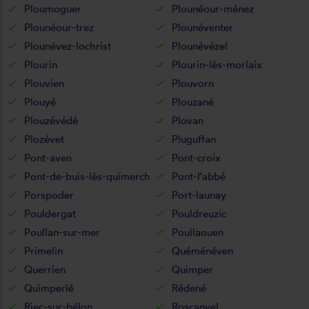
Ploumoguer
Plounéour-ménez
Plounéour-trez
Plounéventer
Plounévez-lochrist
Plounévézel
Plourin
Plourin-lès-morlaix
Plouvien
Plouvorn
Plouyé
Plouzané
Plouzévédé
Plovan
Plozévet
Pluguffan
Pont-aven
Pont-croix
Pont-de-buis-lès-quimerch
Pont-l'abbé
Porspoder
Port-launay
Pouldergat
Pouldreuzic
Poullan-sur-mer
Poullaouen
Primelin
Quéménéven
Querrien
Quimper
Quimperlé
Rédené
Riec-sur-bélon
Roscanvel