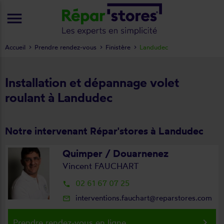
menu
Accueil
Prendre rendez-vous
Finistère
Landudec
Installation et dépannage volet
roulant à Landudec
Notre intervenant Répar'stores à Landudec
Quimper / Douarnenez
Vincent FAUCHART
02 61 67 07 25
local_phone
interventions.fauchart@reparstores.com
mail_outline
keyboard_arrow_right
Prendre rendez-vous en ligne