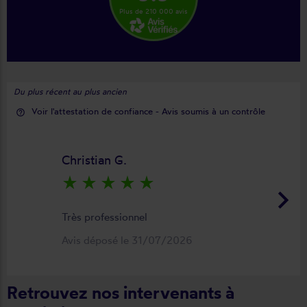
Plus de 210 000 avis
Du plus récent au plus ancien
Voir l'attestation de confiance - Avis soumis à un contrôle
help_outline
Christian G.
star_rate
star_rate
star_rate
star_rate
star_rate
keyboard_arrow_right
Très professionnel
Avis déposé le 31/07/2026
Retrouvez nos intervenants à