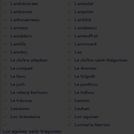
Landrévarzec
Landudal
Landunvez
Langolen
Lanhouarneau
Lanildut
Lanmeur
Lannéanou
Lannédern
Lanneuffret
Lannilis
Lanrivoaré
Lanvéoc
Laz
Le cloître-pleyben
Le cloître-saint-thégonnec
Le conquet
Le drennec
Le faou
Le folgoët
Le juch
Le ponthou
Le relecq-kerhuon
Le tréhou
Le trévoux
Lennon
Lesneven
Leuhan
Loc-brévalaire
Loc-eguiner
Locmaria-berrien
Loc-eguiner-saint-thégonnec