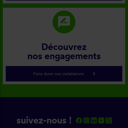
rate_review
Découvrez
nos engagements
keyboard_arrow_right
Faire durer nos installations
suivez-nous !