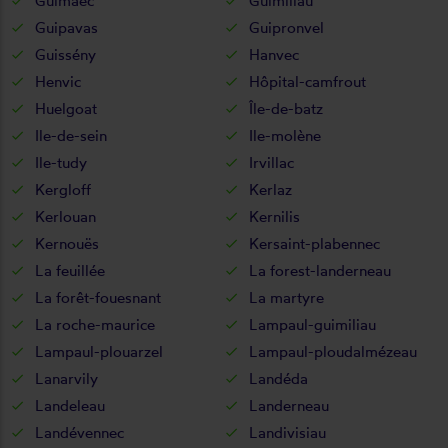
Guimaëc
Guimiliau
Guipavas
Guipronvel
Guissény
Hanvec
Henvic
Hôpital-camfrout
Huelgoat
Île-de-batz
Ile-de-sein
Ile-molène
Ile-tudy
Irvillac
Kergloff
Kerlaz
Kerlouan
Kernilis
Kernouës
Kersaint-plabennec
La feuillée
La forest-landerneau
La forêt-fouesnant
La martyre
La roche-maurice
Lampaul-guimiliau
Lampaul-plouarzel
Lampaul-ploudalmézeau
Lanarvily
Landéda
Landeleau
Landerneau
Landévennec
Landivisiau