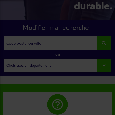
durable.
Modifier ma recherche
search
ou
Choisissez un département
help_outline