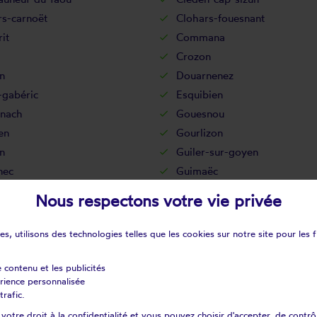
rs-carnoët
Clohars-fouesnant
it
Commana
Crozon
n
Douarnenez
-gabéric
Esquibien
nach
Gouesnou
en
Gourlizon
n
Guiler-sur-goyen
nec
Guimaëc
onvel
Guissény
Nous respectons votre vie privée
al-camfrout
Huelgoat
lène
Ile-tudy
s, utilisons des technologies telles que les cookies sur notre site pour les f
Kerlouan
int-plabennec
La feuillée
e contenu et les publicités
érience personnalisée
rtyre
La roche-maurice
trafic.
ul-ploudalmézeau
Lanarvily
otre droit à la confidentialité et vous pouvez choisir d'accepter, de contrô