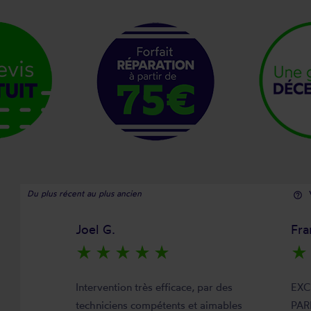
Du plus récent au plus ancien
help_outline
Joel G.
Fra
star_rate
star_rate
star_rate
star_rate
star_rate
star_rate
Intervention très efficace, par des
EXC
techniciens compétents et aimables
PAR