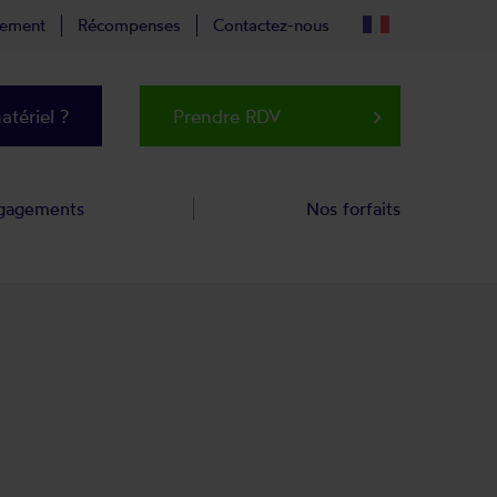
tement
Récompenses
Contactez-nous
tériel ?
Prendre RDV
keyboard_arrow_right
gagements
Nos forfaits