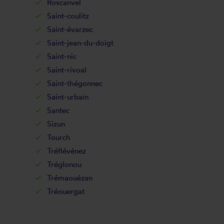
Roscanvel
Saint-coulitz
Saint-évarzec
Saint-jean-du-doigt
Saint-nic
Saint-rivoal
Saint-thégonnec
Saint-urbain
Santec
Sizun
Tourch
Tréflévénez
Tréglonou
Trémaouézan
Tréouergat