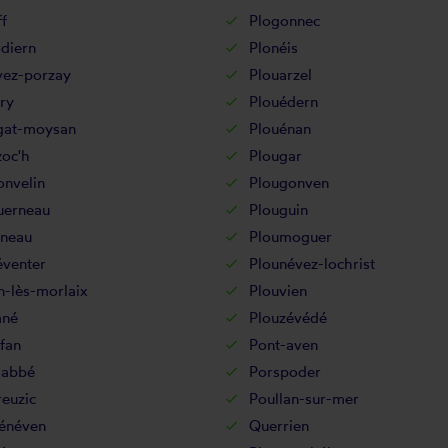
f
Plogonnec
diern
Plonéis
vez-porzay
Plouarzel
ry
Plouédern
gat-moysan
Plouénan
zoc'h
Plougar
onvelin
Plougonven
uerneau
Plouguin
gneau
Ploumoguer
éventer
Plounévez-lochrist
n-lès-morlaix
Plouvien
ané
Plouzévédé
fan
Pont-aven
'abbé
Porspoder
euzic
Poullan-sur-mer
énéven
Querrien