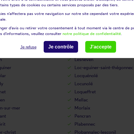
rneau
Landévennec
certains types de cookies ou certains services proposés par des tiers.
dal
Landudec
ies n'affectera pas votre navigation sur notre site cependant votre expérien
uarneau
Lanildut
ale.
dern
Lanneuffret
ger d'avis ou retirer votre consentement à tout moment via le centre de p
s d'informations, veuillez consulter
notre politique de confidentialité
.
oc
Laz
nquet
Le drennec
Je contrôle
J'accepte
Je refuse
nthou
Le relecq-kerhuon
n
Lesneven
guiner
Loc-eguiner-saint-thégonnec
lar
Locquénolé
dy
Locunolé
het
Loqueffret
en
Mellac
n-sur-mer
Morlaix
ant
Pencran
rit
Plabennec
r-christ
Plobannalec-lesconil