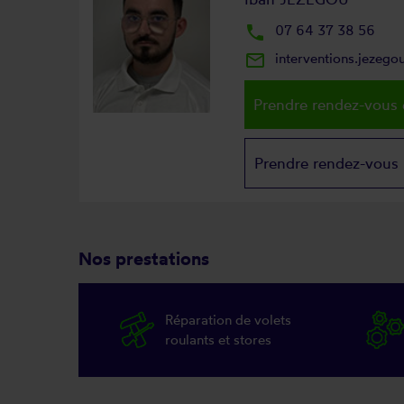
local_phone
07 64 37 38 56
mail_outline
interventions.jezeg
Prendre rendez-vous 
Prendre rendez-vous
Nos prestations
Réparation de volets
roulants et stores