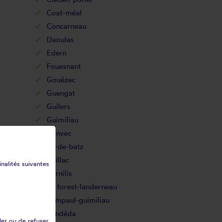
Coat-méal
Concarneau
Daoulas
Edern
Fouesnant
Gouézec
Guengat
Guilers
Guimiliau
Hanvec
Île-de-batz
Irvillac
inalités suivantes
Kernilis
La forest-landerneau
Lampaul-guimiliau
Landéda
ler ou de refuser