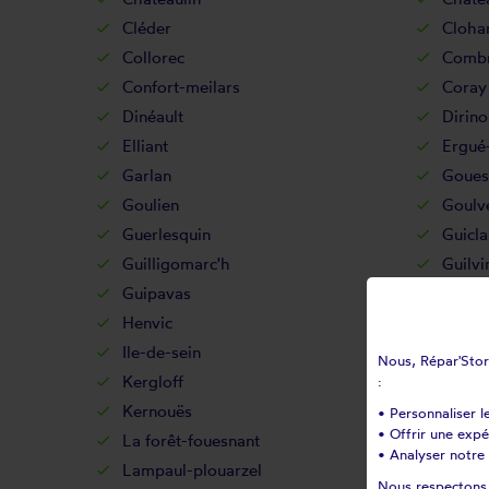
Cléder
Cloha
Collorec
Combr
Confort-meilars
Coray
Dinéault
Dirino
Elliant
Ergué
Garlan
Goues
Goulien
Goulv
Guerlesquin
Guicla
Guilligomarc'h
Guilvi
Guipavas
Guipr
Henvic
Hôpit
Ile-de-sein
Ile-mo
Nous, Répar'Store
Kergloff
Kerlaz
:
Kernouës
Kersa
• Personnaliser l
• Offrir une exp
La forêt-fouesnant
La ma
• Analyser notre 
Lampaul-plouarzel
Lampa
Nous respectons v