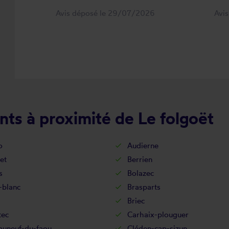
Avis déposé le 29/07/2026
Avi
ts à proximité de Le folgoët
o
Audierne
et
Berrien
s
Bolazec
-blanc
Brasparts
Briec
tec
Carhaix-plouguer
auneuf-du-faou
Cléden-cap-sizun