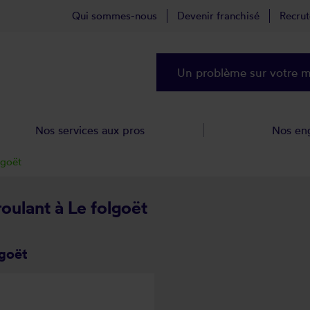
Qui sommes-nous
Devenir franchisé
Recru
Un problème sur votre ma
Nos services aux pros
Nos en
lgoët
roulant à Le folgoët
lgoët