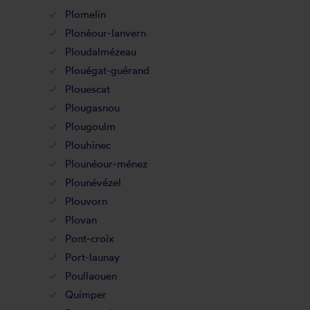
Plomelin
Plonéour-lanvern
Ploudalmézeau
Plouégat-guérand
Plouescat
Plougasnou
Plougoulm
Plouhinec
Plounéour-ménez
Plounévézel
Plouvorn
Plovan
Pont-croix
Port-launay
Poullaouen
Quimper