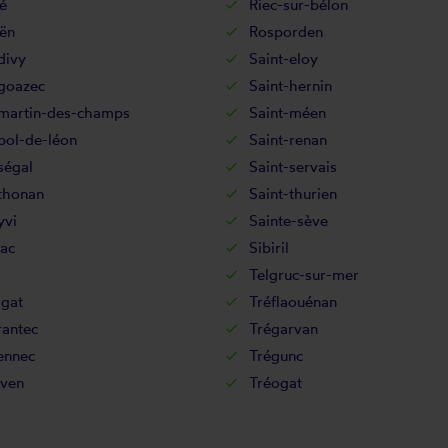
é
Riec-sur-bélon
ën
Rosporden
divy
Saint-eloy
-goazec
Saint-hernin
-martin-des-champs
Saint-méen
pol-de-léon
Saint-renan
ségal
Saint-servais
thonan
Saint-thurien
yvi
Sainte-sève
ac
Sibiril
Telgruc-sur-mer
agat
Tréflaouénan
rantec
Trégarvan
ennec
Trégunc
ven
Tréogat