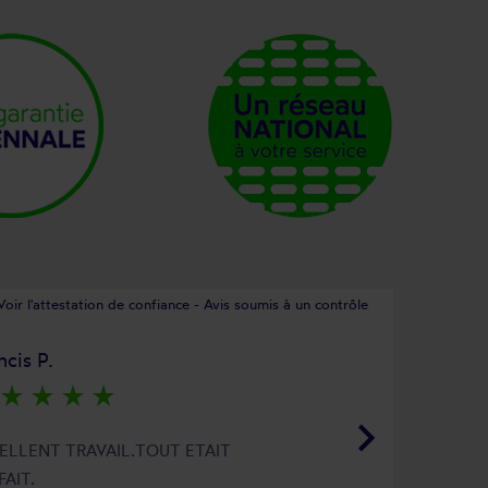
Voir l'attestation de confiance - Avis soumis à un contrôle
ncis P.
star_rate
star_rate
star_rate
star_rate
keyboard_arrow_right
ELLENT TRAVAIL.TOUT ETAIT
FAIT.