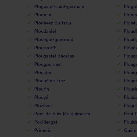
Plogastel-saint-germain
Plogof
Plomeur
Plomo
Plonévez-du-faou
Ploné
Ploudaniel
Ploudi
Plouégat-guerrand
Ploué
Plouezoc'h
Ploué
Plougastel-daoulas
Ploug
Plougourvest
Ploug
Plouider
Ploui
Plounéour-trez
Ploun
Plourin
Plouri
Plouyé
Plouz
Plozévet
Pluguf
Pont-de-buis-lès-quimerch
Pont-l
Pouldergat
Pouldr
Primelin
Quém