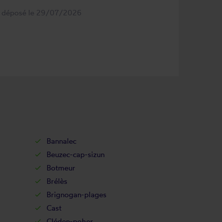
s déposé le 29/07/2026
Bannalec
Beuzec-cap-sizun
Botmeur
Brélès
Brignogan-plages
Cast
Cléden-poher