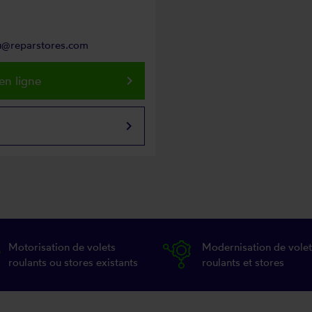
ou@reparstores.com
keyboard_arrow_right
en ligne
keyboard_arrow_right
Motorisation de volets
Modernisation de volet
roulants ou stores existants
roulants et stores