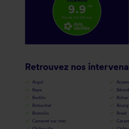
Excellence
9.9
/10
Plus de 210 000 avis
Retrouvez nos intervenan
Argol
Arzan
Baye
Bénod
Bodilis
Bohar
Botsorhel
Bourg
Brennilis
Brest
Camaret-sur-mer
Caran
Châteaulin
Châte