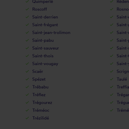
Quimperlé
Réden
Roscoff
Rosno
Saint-derrien
Saint-
Saint-frégant
Saint
Saint-jean-trolimon
Saint
Saint-pabu
Saint-
Saint-sauveur
Saint-
Saint-thois
Saint-
Saint-vougay
Saint-
Scaër
Scrign
Spézet
Taulé
Trébabu
Treffi
Tréflez
Tréga
Trégourez
Trégu
Tréméoc
Trémé
Trézilidé