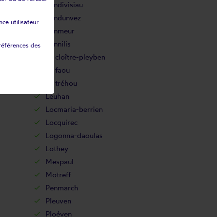
Landivisiau
Landunvez
ce utilisateur
Lanmeur
Lannilis
références des
Le cloître-pleyben
Le faou
Le tréhou
Leuhan
Locmaria-berrien
Locquirec
Logonna-daoulas
Lothey
Mespaul
Motreff
Penmarch
Pleuven
Ploéven