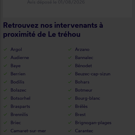
Avis déposé le 01/08/2026
fonctionnel. Je recommande vivement
cette entreprise.
Retrouvez nos intervenants à
proximité de Le tréhou
Argol
Arzano
Audierne
Bannalec
Baye
Bénodet
Berrien
Beuzec-cap-sizun
Bodilis
Bohars
Bolazec
Botmeur
Botsorhel
Bourg-blanc
Brasparts
Brélès
Brennilis
Brest
Briec
Brignogan-plages
Camaret-sur-mer
Carantec