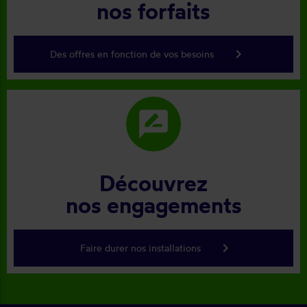
nos forfaits
keyboard_arrow_right
Des offres en fonction de vos besoins
rate_review
Découvrez
nos engagements
keyboard_arrow_right
Faire durer nos installations