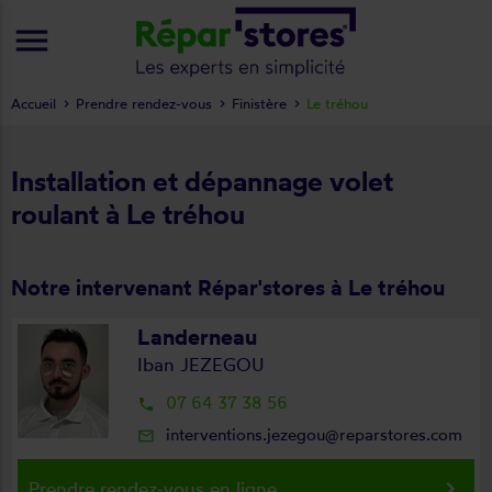
menu
Accueil
Prendre rendez-vous
Finistère
Le tréhou
Installation et dépannage volet
roulant à Le tréhou
Notre intervenant Répar'stores à Le tréhou
Landerneau
Iban JEZEGOU
07 64 37 38 56
local_phone
interventions.jezegou@reparstores.com
mail_outline
keyboard_arrow_right
Prendre rendez-vous en ligne