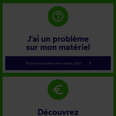
help_outline
J'ai un problème
sur mon matériel
keyboard_arrow_right
Nous vous aidons à en savoir plus
euro
Découvrez