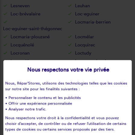
Lesneven
Leuhan
Loc-brévalaire
Loc-eguiner
Locmaria-berrien
Loc-eguiner-saint-thégonnec
Locmaria-plouzané
Locmélar
Locquénolé
Locquirec
Locronan
Loctudy
Locunolé
Logonna-daoulas
Nous respectons votre vie privée
Lopérec
Loperhet
Loqueffret
Lothey
Nous, Répar'Stores, utilisons des technologies telles que les cookies
Mahalon
Melgven
sur notre site pour les finalités suivantes :
Mellac
Mespaul
• Personnaliser le contenu et les publicités
Milizac
Moëlan-sur-mer
• Offrir une expérience personnalisée
• Analyser notre trafic.
Morlaix
Motreff
Névez
Ouessant
Nous respectons votre droit à la confidentialité et vous pouvez
choisir d'accepter, de contrôler ou de refuser l'utilisation de certains
Pencran
Penmarch
types de cookies ou certains services proposés par des tiers.
Peumerit
Peumérit