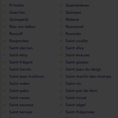
Primelin
Quéménéven
Querrien
Quimper
Quimperlé
Rédené
Riec-sur-bélon
Roscanvel
Roscoff
Rosnoën
Rosporden
Saint-coulitz
Saint-derrien
Saint-divy
Saint-eloy
Saint-évarzec
Saint-frégant
Saint-goazec
Saint-hernin
Saint-jean-du-doigt
Saint-jean-trolimon
Saint-martin-des-champs
Saint-méen
Saint-nic
Saint-pabu
Saint-pol-de-léon
Saint-renan
Saint-rivoal
Saint-sauveur
Saint-ségal
Saint-servais
Saint-thégonnec