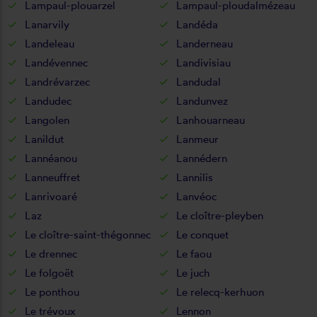
Lampaul-plouarzel
Lampaul-ploudalmézeau
Lanarvily
Landéda
Landeleau
Landerneau
Landévennec
Landivisiau
Landrévarzec
Landudal
Landudec
Landunvez
Langolen
Lanhouarneau
Lanildut
Lanmeur
Lannéanou
Lannédern
Lanneuffret
Lannilis
Lanrivoaré
Lanvéoc
Laz
Le cloître-pleyben
Le cloître-saint-thégonnec
Le conquet
Le drennec
Le faou
Le folgoët
Le juch
Le ponthou
Le relecq-kerhuon
Le trévoux
Lennon