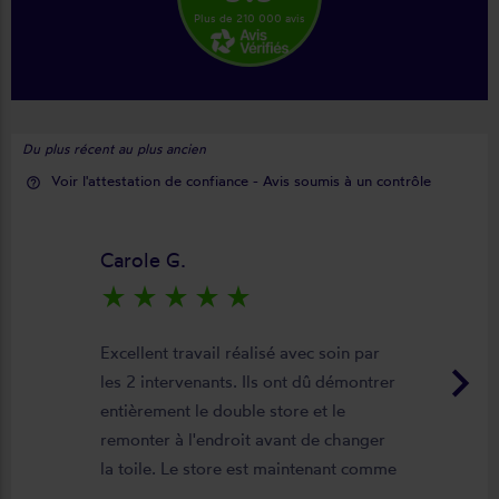
Plus de 210 000 avis
Du plus récent au plus ancien
Voir l'attestation de confiance - Avis soumis à un contrôle
help_outline
Carole G.
star_rate
star_rate
star_rate
star_rate
star_rate
Excellent travail réalisé avec soin par
keyboard_arrow_right
les 2 intervenants. Ils ont dû démontrer
entièrement le double store et le
remonter à l'endroit avant de changer
la toile. Le store est maintenant comme
neuf, parfaitement positionné et