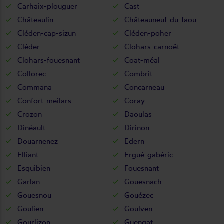
Carhaix-plouguer
Cast
Châteaulin
Châteauneuf-du-faou
Cléden-cap-sizun
Cléden-poher
Cléder
Clohars-carnoët
Clohars-fouesnant
Coat-méal
Collorec
Combrit
Commana
Concarneau
Confort-meilars
Coray
Crozon
Daoulas
Dinéault
Dirinon
Douarnenez
Edern
Elliant
Ergué-gabéric
Esquibien
Fouesnant
Garlan
Gouesnach
Gouesnou
Gouézec
Goulien
Goulven
Gourlizon
Guengat