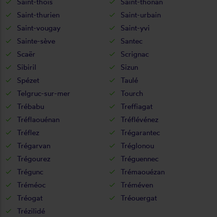
Saint-thois
Saint-thonan
Saint-thurien
Saint-urbain
Saint-vougay
Saint-yvi
Sainte-sève
Santec
Scaër
Scrignac
Sibiril
Sizun
Spézet
Taulé
Telgruc-sur-mer
Tourch
Trébabu
Treffiagat
Tréflaouénan
Tréflévénez
Tréflez
Trégarantec
Trégarvan
Tréglonou
Trégourez
Tréguennec
Trégunc
Trémaouézan
Tréméoc
Tréméven
Tréogat
Tréouergat
Trézilidé