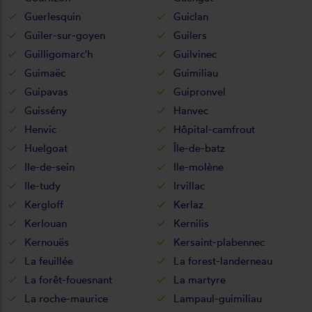
Guerlesquin
Guiclan
Guiler-sur-goyen
Guilers
Guilligomarc'h
Guilvinec
Guimaëc
Guimiliau
Guipavas
Guipronvel
Guissény
Hanvec
Henvic
Hôpital-camfrout
Huelgoat
Île-de-batz
Ile-de-sein
Ile-molène
Ile-tudy
Irvillac
Kergloff
Kerlaz
Kerlouan
Kernilis
Kernouës
Kersaint-plabennec
La feuillée
La forest-landerneau
La forêt-fouesnant
La martyre
La roche-maurice
Lampaul-guimiliau