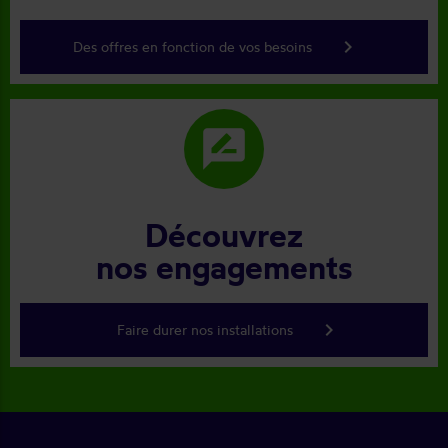
keyboard_arrow_right
Des offres en fonction de vos besoins
rate_review
Découvrez
nos engagements
keyboard_arrow_right
Faire durer nos installations