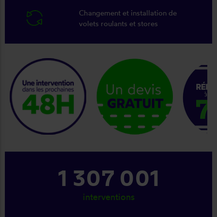
Changement et installation de
volets roulants et stores
keyboard_arrow_right
1 368 320
interventions