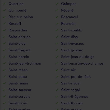
Querrien
Quimper
Quimperlé
Rédené
Riec-sur-bélon
Roscanvel
Roscoff
Rosnoën
Rosporden
Saint-coulitz
Saint-derrien
Saint-divy
Saint-eloy
Saint-évarzec
Saint-frégant
Saint-goazec
Saint-hernin
Saint-jean-du-doigt
Saint-jean-trolimon
Saint-martin-des-champs
Saint-méen
Saint-nic
Saint-pabu
Saint-pol-de-léon
Saint-renan
Saint-rivoal
Saint-sauveur
Saint-ségal
Saint-servais
Saint-thégonnec
Saint-thois
Saint-thonan
Saint-thurien
Saint-urbain