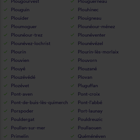
Plougourvest
Plouguerneau
Plouguin
Plouhinec
Plouider
Plouigneau
Ploumoguer
Plounéour-ménez
Plounéour-trez
Plounéventer
Plounévez-lochrist
Plounévézel
Plourin
Plourin-lès-morlaix
Plouvien
Plouvorn
Plouyé
Plouzané
Plouzévédé
Plovan
Plozévet
Pluguffan
Pont-aven
Pont-croix
Pont-de-buis-lès-quimerch
Pont-l'abbé
Porspoder
Port-launay
Pouldergat
Pouldreuzic
Poullan-sur-mer
Poullaouen
Primelin
Quéménéven