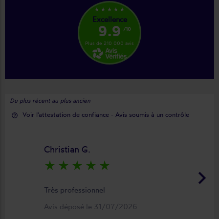
star_rate
star_rate
star_rate
star_rate
star_rate
Excellence
9.9
/10
Plus de 210 000 avis
Du plus récent au plus ancien
Voir l'attestation de confiance - Avis soumis à un contrôle
help_outline
Christian G.
star_rate
star_rate
star_rate
star_rate
star_rate
keyboard_arrow_right
Très professionnel
Avis déposé le 31/07/2026