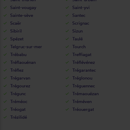
Saint-vougay
Saint-yvi
Sainte-sève
Santec
Scaër
Scrignac
Sibiril
Sizun
Spézet
Taulé
Telgruc-sur-mer
Tourch
Trébabu
Treffiagat
Tréflaouénan
Tréflévénez
Tréflez
Trégarantec
Trégarvan
Tréglonou
Trégourez
Tréguennec
Trégunc
Trémaouézan
Tréméoc
Tréméven
Tréogat
Tréouergat
Trézilidé