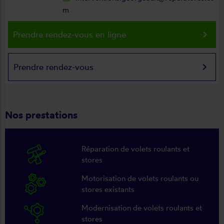
m
keyboard_arrow_right
Prendre rendez-vous en ligne
keyboard_arrow_right
Prendre rendez-vous
Nos prestations
Réparation de volets roulants et
stores
Motorisation de volets roulants ou
stores existants
Modernisation de volets roulants et
stores