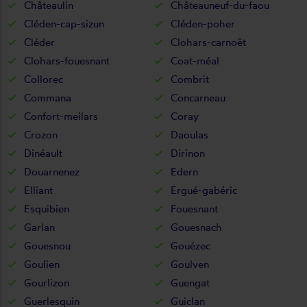
Châteaulin
Châteauneuf-du-faou
Cléden-cap-sizun
Cléden-poher
Cléder
Clohars-carnoët
Clohars-fouesnant
Coat-méal
Collorec
Combrit
Commana
Concarneau
Confort-meilars
Coray
Crozon
Daoulas
Dinéault
Dirinon
Douarnenez
Edern
Elliant
Ergué-gabéric
Esquibien
Fouesnant
Garlan
Gouesnach
Gouesnou
Gouézec
Goulien
Goulven
Gourlizon
Guengat
Guerlesquin
Guiclan