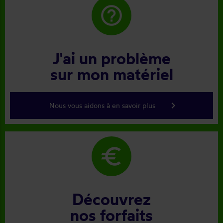
help_outline
J'ai un problème
sur mon matériel
keyboard_arrow_right
Nous vous aidons à en savoir plus
euro
Découvrez
nos forfaits