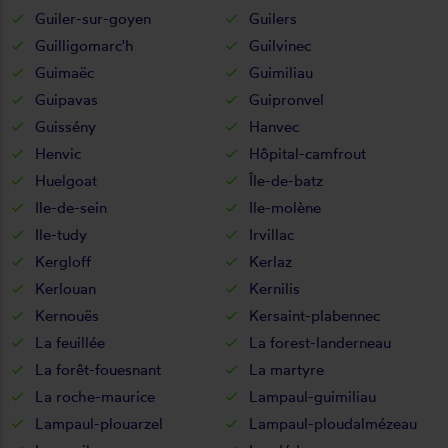
Guiler-sur-goyen
Guilers
Guilligomarc'h
Guilvinec
Guimaëc
Guimiliau
Guipavas
Guipronvel
Guissény
Hanvec
Henvic
Hôpital-camfrout
Huelgoat
Île-de-batz
Ile-de-sein
Ile-molène
Ile-tudy
Irvillac
Kergloff
Kerlaz
Kerlouan
Kernilis
Kernouës
Kersaint-plabennec
La feuillée
La forest-landerneau
La forêt-fouesnant
La martyre
La roche-maurice
Lampaul-guimiliau
Lampaul-plouarzel
Lampaul-ploudalmézeau