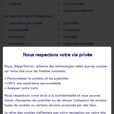
Leuhan
Loc-eguiner
Locmaria-berrien
Loc-eguiner-saint-thégonnec
Locmaria-plouzané
Locmélar
Locquénolé
Locquirec
Locronan
Loctudy
Locunolé
Logonna-daoulas
Lopérec
Loperhet
Nous respectons votre vie privée
Loqueffret
Lothey
Mahalon
Melgven
Nous, Répar'Stores, utilisons des technologies telles que les cookies
Mellac
Mespaul
sur notre site pour les finalités suivantes :
Milizac
Moëlan-sur-mer
• Personnaliser le contenu et les publicités
• Offrir une expérience personnalisée
Morlaix
Motreff
• Analyser notre trafic.
Névez
Ouessant
Nous respectons votre droit à la confidentialité et vous pouvez
Pencran
Penmarch
choisir d'accepter, de contrôler ou de refuser l'utilisation de certains
Peumerit
Peumérit
types de cookies ou certains services proposés par des tiers.
Plabennec
Pleuven
Le refus des cookies n'affectera pas votre navigation sur notre site