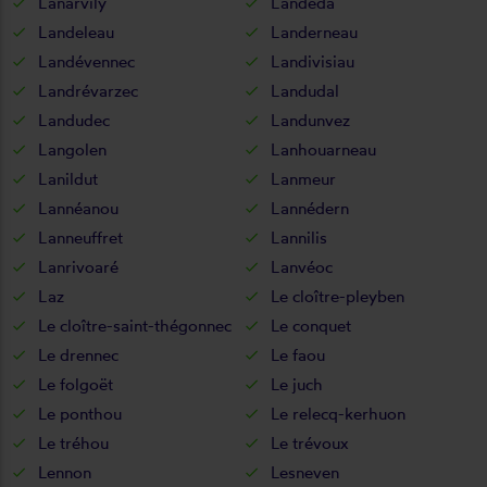
Lanarvily
Landéda
Landeleau
Landerneau
Landévennec
Landivisiau
Landrévarzec
Landudal
Landudec
Landunvez
Langolen
Lanhouarneau
Lanildut
Lanmeur
Lannéanou
Lannédern
Lanneuffret
Lannilis
Lanrivoaré
Lanvéoc
Laz
Le cloître-pleyben
Le cloître-saint-thégonnec
Le conquet
Le drennec
Le faou
Le folgoët
Le juch
Le ponthou
Le relecq-kerhuon
Le tréhou
Le trévoux
Lennon
Lesneven