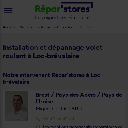
menu
Accueil
Prendre rendez-vous
Finistère
Loc-brévalaire
Installation et dépannage volet
roulant à Loc-brévalaire
Notre intervenant Répar'stores à Loc-
brévalaire
Brest / Pays des Abers / Pays de
l´Iroise
Miguel GEORGEAULT
02 34 52 34 23
local_phone
interventions.georgeault@reparstores.co
mail_outline